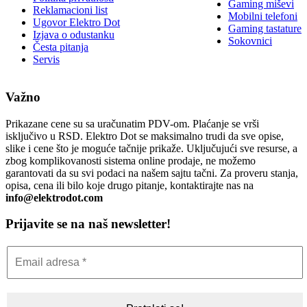
Gaming miševi
Reklamacioni list
Mobilni telefoni
Ugovor Elektro Dot
Gaming tastature
Izjava o odustanku
Sokovnici
Česta pitanja
Servis
Važno
Prikazane cene su sa uračunatim PDV-om. Plaćanje se vrši
isključivo u RSD. Elektro Dot se maksimalno trudi da sve opise,
slike i cene što je moguće tačnije prikaže. Uključujući sve resurse, a
zbog komplikovanosti sistema online prodaje, ne možemo
garantovati da su svi podaci na našem sajtu tačni. Za proveru stanja,
opisa, cena ili bilo koje drugo pitanje, kontaktirajte nas na
info@elektrodot.com
Prijavite se na naš newsletter!