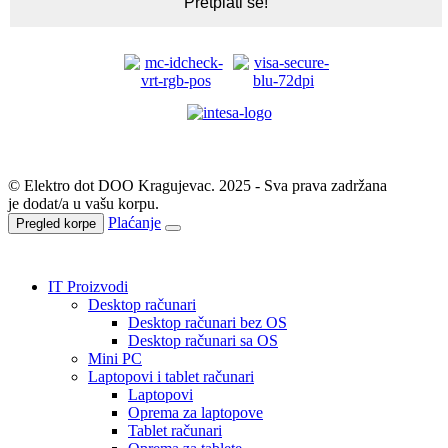
© Elektro dot DOO Kragujevac. 2025 - Sva prava zadržana
je dodat/a u vašu korpu.
Plaćanje
Pregled korpe
IT Proizvodi
Desktop računari
Desktop računari bez OS
Desktop računari sa OS
Mini PC
Laptopovi i tablet računari
Laptopovi
Oprema za laptopove
Tablet računari