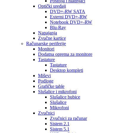
Postolja i hladnjaci
Optički uređaji
DVD+-RW SATA
Externi DVD+-RW
Notebook DVD+-RW
Blu-Ray
Napajanja
Zvučne kartice
Računarske periferije
Monitori
Dodatna oprema za monitore
Tastature
Tastature
Desktop kompleti
Miševi
Podloge
Grafičke table
Slušalice i mikrofoni
Slušalice bubice
Slušalice
Mikrofoni
Zvučnici
Zvučnici za računar
Sistem 2.1
Sistem 5.1