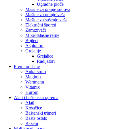
Ugradne ploče
Mašine za pranje sudova
Mašine za pranje veša
Mašine za sušenje veša
Električni šporeti
Zamrzivači
Mikrotalasne rerne
Bojleri
Aspiratori
Grejanje
Grejalice
Radijatori
Premium Line
Ankarsrum
Magimix
Wartmann
Vitamix
Hurom
Alati i baštenska oprema
Alati
Kosačice
Baštenski trimeri
Bašta ostalo
Bazeni
Mali kućni aparati