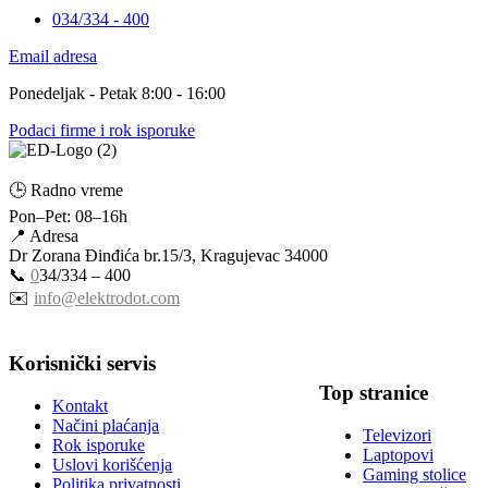
034/334 - 400
Email adresa
Ponedeljak - Petak 8:00 - 16:00
Podaci firme i rok isporuke
🕒 Radno vreme
Pon–Pet: 08–16h
📍 Adresa
Dr Zorana Đinđića br.15/3, Kragujevac 34000
📞
0
34/334 – 400
✉️
info@elektrodot.com
Korisnički servis
Top stranice
Kontakt
Načini plaćanja
Televizori
Rok isporuke
Laptopovi
Uslovi korišćenja
Gaming stolice
Politika privatnosti