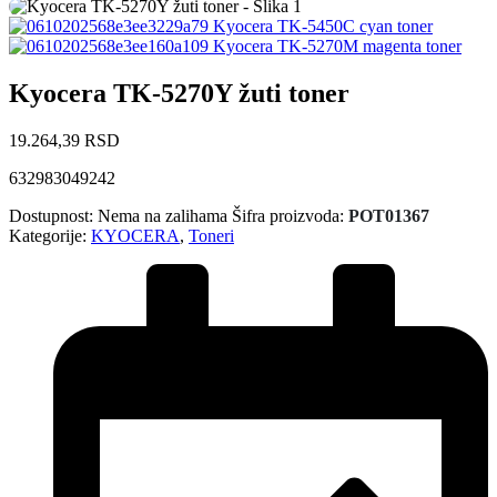
Kyocera TK-5450C cyan toner
Kyocera TK-5270M magenta toner
Kyocera TK-5270Y žuti toner
19.264,39
RSD
632983049242
Dostupnost:
Nema na zalihama
Šifra proizvoda:
POT01367
Kategorije:
KYOCERA
,
Toneri