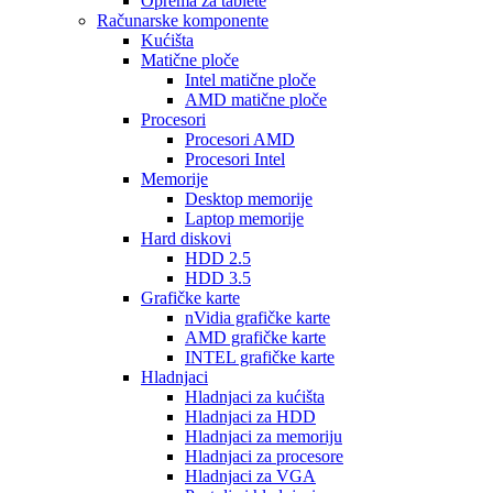
Oprema za tablete
Računarske komponente
Kućišta
Matične ploče
Intel matične ploče
AMD matične ploče
Procesori
Procesori AMD
Procesori Intel
Memorije
Desktop memorije
Laptop memorije
Hard diskovi
HDD 2.5
HDD 3.5
Grafičke karte
nVidia grafičke karte
AMD grafičke karte
INTEL grafičke karte
Hladnjaci
Hladnjaci za kućišta
Hladnjaci za HDD
Hladnjaci za memoriju
Hladnjaci za procesore
Hladnjaci za VGA