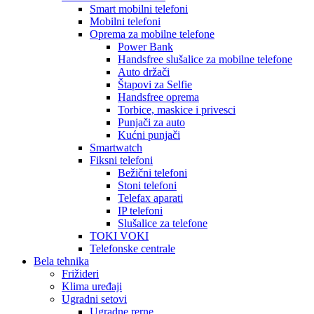
Smart mobilni telefoni
Mobilni telefoni
Oprema za mobilne telefone
Power Bank
Handsfree slušalice za mobilne telefone
Auto držači
Štapovi za Selfie
Handsfree oprema
Torbice, maskice i privesci
Punjači za auto
Kućni punjači
Smartwatch
Fiksni telefoni
Bežični telefoni
Stoni telefoni
Telefax aparati
IP telefoni
Slušalice za telefone
TOKI VOKI
Telefonske centrale
Bela tehnika
Frižideri
Klima uređaji
Ugradni setovi
Ugradne rerne