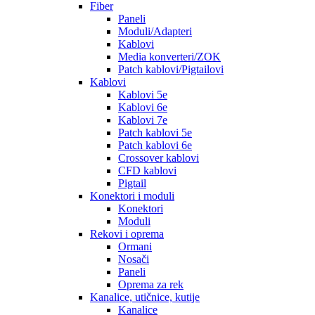
Fiber
Paneli
Moduli/Adapteri
Kablovi
Media konverteri/ZOK
Patch kablovi/Pigtailovi
Kablovi
Kablovi 5e
Kablovi 6e
Kablovi 7e
Patch kablovi 5e
Patch kablovi 6e
Crossover kablovi
CFD kablovi
Pigtail
Konektori i moduli
Konektori
Moduli
Rekovi i oprema
Ormani
Nosači
Paneli
Oprema za rek
Kanalice, utičnice, kutije
Kanalice