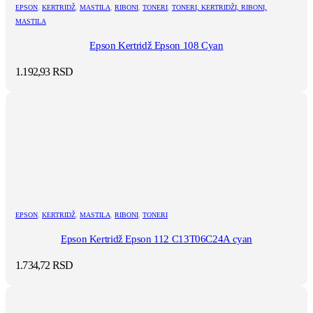
EPSON
,
KERTRIDŽ
,
MASTILA
,
RIBONI
,
TONERI
,
TONERI, KERTRIDŽI, RIBONI,
MASTILA
Epson Kertridž Epson 108 Cyan
1.192,93
RSD
EPSON
,
KERTRIDŽ
,
MASTILA
,
RIBONI
,
TONERI
Epson Kertridž Epson 112 C13T06C24A cyan
1.734,72
RSD