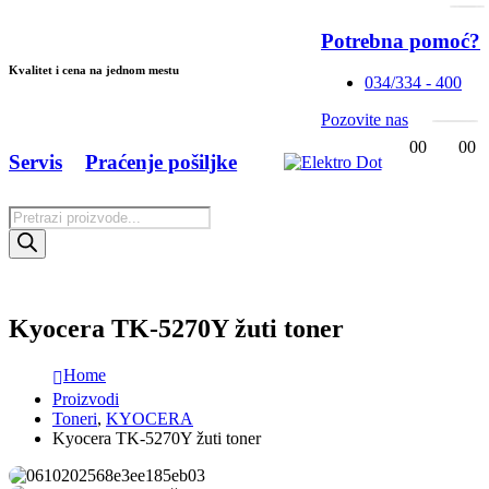
Potrebna pomoć?
Kvalitet i cena na jednom mestu
034/334 - 400
Pozovite nas
0
0
0
0
Servis
Praćenje pošiljke
Products
search
Kyocera TK-5270Y žuti toner
Home
Proizvodi
Toneri
,
KYOCERA
Kyocera TK-5270Y žuti toner