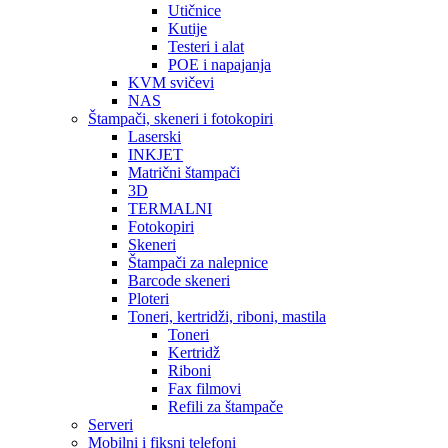
Utičnice
Kutije
Testeri i alat
POE i napajanja
KVM svičevi
NAS
Štampači, skeneri i fotokopiri
Laserski
INKJET
Matrični štampači
3D
TERMALNI
Fotokopiri
Skeneri
Štampači za nalepnice
Barcode skeneri
Ploteri
Toneri, kertridži, riboni, mastila
Toneri
Kertridž
Riboni
Fax filmovi
Refili za štampače
Serveri
Mobilni i fiksni telefoni