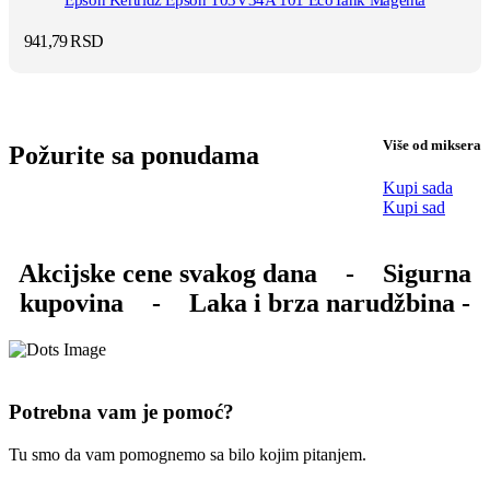
Epson Kertridž Epson T03V34A 101 EcoTank Magenta
941,79
RSD
Više od miksera
Požurite sa ponudama
Kupi sada
Kupi sad
Akcijske cene svakog dana
-
Sigurna
kupovina
-
Laka i brza narudžbina -
Potrebna vam je pomoć?
Tu smo da vam pomognemo sa bilo kojim pitanjem.