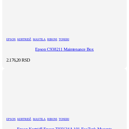
EPSON
,
KERTRIDŽ
,
MASTILA
,
RIBONI
,
TONERI
Epson C938211 Maintenance Box
2.176,20
RSD
EPSON
,
KERTRIDŽ
,
MASTILA
,
RIBONI
,
TONERI