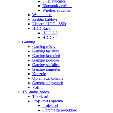
USB zvučnici
Bluetooth zvučnici
Wireless zvučnici
Web kamere
Zaštitni kablovi
Eksterni HDD i SSD
HDD Rack
HDD 2.5
HDD 3.5
Gaming
Gaming miševi
Gaming tastature
Gaming kompleti
Gaming podloge
Gaming slušalice
Gaming nameštaj
Konzole
Oprema za konzole
Gamepad / joystick
Volani
TV, audio, video
Televizori
Projektori i oprema
Projektori
Oprema za projektore