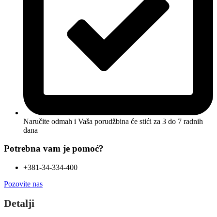
Naručite odmah i Vaša porudžbina će stići
za 3 do 7 radnih
dana
Potrebna vam je pomoć?
+381-34-334-400
Pozovite nas
Detalji