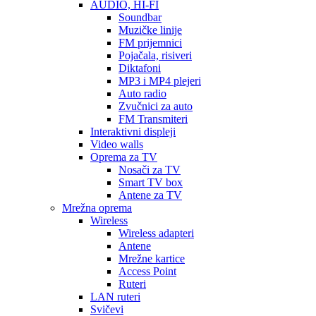
AUDIO, HI-FI
Soundbar
Muzičke linije
FM prijemnici
Pojačala, risiveri
Diktafoni
MP3 i MP4 plejeri
Auto radio
Zvučnici za auto
FM Transmiteri
Interaktivni displeji
Video walls
Oprema za TV
Nosači za TV
Smart TV box
Antene za TV
Mrežna oprema
Wireless
Wireless adapteri
Antene
Mrežne kartice
Access Point
Ruteri
LAN ruteri
Svičevi