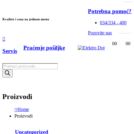
Potrebna pomoć?
Kvalitet i cena na jednom mestu
034/334 - 400
Pozovite nas
0
0
0
0
Praćenje pošiljke
Servis
Products
search
Proizvodi
Home
Proizvodi
Uncategorized