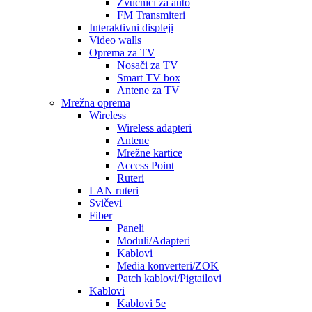
Zvučnici za auto
FM Transmiteri
Interaktivni displeji
Video walls
Oprema za TV
Nosači za TV
Smart TV box
Antene za TV
Mrežna oprema
Wireless
Wireless adapteri
Antene
Mrežne kartice
Access Point
Ruteri
LAN ruteri
Svičevi
Fiber
Paneli
Moduli/Adapteri
Kablovi
Media konverteri/ZOK
Patch kablovi/Pigtailovi
Kablovi
Kablovi 5e