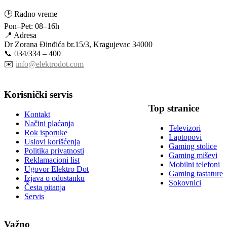
🕒 Radno vreme
Pon–Pet: 08–16h
📍 Adresa
Dr Zorana Đinđića br.15/3, Kragujevac 34000
📞
0
34/334 – 400
✉️
info@elektrodot.com
Korisnički servis
Top stranice
Kontakt
Načini plaćanja
Televizori
Rok isporuke
Laptopovi
Uslovi korišćenja
Gaming stolice
Politika privatnosti
Gaming miševi
Reklamacioni list
Mobilni telefoni
Ugovor Elektro Dot
Gaming tastature
Izjava o odustanku
Sokovnici
Česta pitanja
Servis
Važno