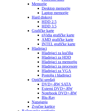
Memorije
Desktop memorije
Laptop memorije
Hard diskovi
HDD 2.5
HDD 3.5
Grafičke karte
nVidia grafičke karte
AMD grafičke karte
INTEL grafičke karte
Hladnjaci
Hladnjaci za kućišta
Hladnjaci za HDD
Hladnjaci za memoriju
Hladnjaci za procesore
Hladnjaci za VGA
Postolja i hladnjaci
Optički uređaji
DVD+-RW SATA
Externi DVD+-RW
Notebook DVD+-RW
Blu-Ray
Napajanja
Zvučne kartice
Računarske periferije