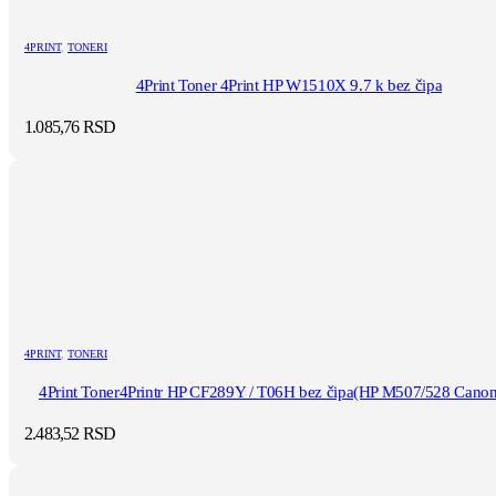
4PRINT
,
TONERI
4Print Toner 4Print HP W1510X 9.7 k bez čipa
1.085,76
RSD
4PRINT
,
TONERI
4Print Toner4Printr HP CF289Y / T06H bez čipa(HP M507/528 Canon
2.483,52
RSD