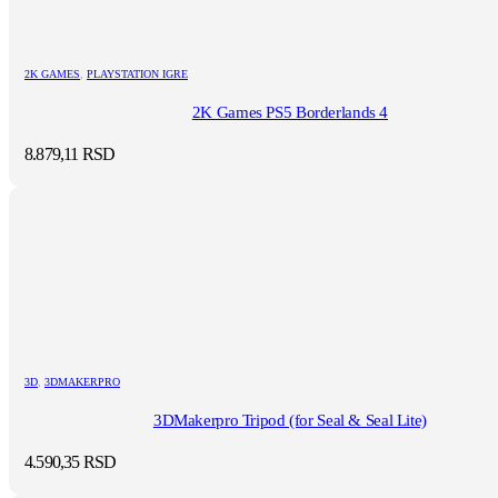
2K GAMES
,
PLAYSTATION IGRE
2K Games PS5 Borderlands 4
8.879,11
RSD
3D
,
3DMAKERPRO
3DMakerpro Tripod (for Seal & Seal Lite)
4.590,35
RSD