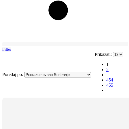
Filter
Prikazati:
1
2
Poređaj po:
…
454
455