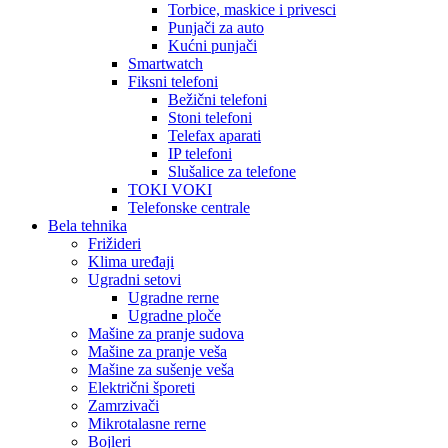
Torbice, maskice i privesci
Punjači za auto
Kućni punjači
Smartwatch
Fiksni telefoni
Bežični telefoni
Stoni telefoni
Telefax aparati
IP telefoni
Slušalice za telefone
TOKI VOKI
Telefonske centrale
Bela tehnika
Frižideri
Klima uređaji
Ugradni setovi
Ugradne rerne
Ugradne ploče
Mašine za pranje sudova
Mašine za pranje veša
Mašine za sušenje veša
Električni šporeti
Zamrzivači
Mikrotalasne rerne
Bojleri