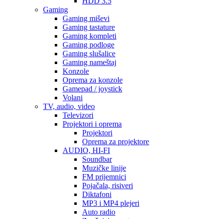
HDD 3.5
Gaming
Gaming miševi
Gaming tastature
Gaming kompleti
Gaming podloge
Gaming slušalice
Gaming nameštaj
Konzole
Oprema za konzole
Gamepad / joystick
Volani
TV, audio, video
Televizori
Projektori i oprema
Projektori
Oprema za projektore
AUDIO, HI-FI
Soundbar
Muzičke linije
FM prijemnici
Pojačala, risiveri
Diktafoni
MP3 i MP4 plejeri
Auto radio