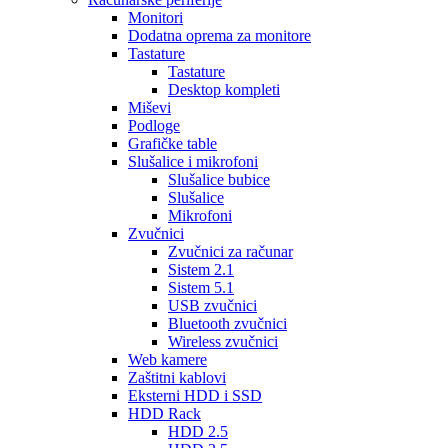
Monitori
Dodatna oprema za monitore
Tastature
Tastature
Desktop kompleti
Miševi
Podloge
Grafičke table
Slušalice i mikrofoni
Slušalice bubice
Slušalice
Mikrofoni
Zvučnici
Zvučnici za računar
Sistem 2.1
Sistem 5.1
USB zvučnici
Bluetooth zvučnici
Wireless zvučnici
Web kamere
Zaštitni kablovi
Eksterni HDD i SSD
HDD Rack
HDD 2.5