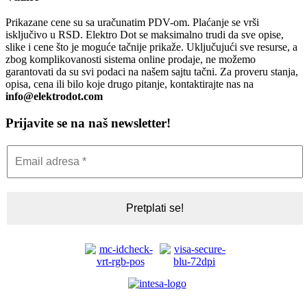
Prikazane cene su sa uračunatim PDV-om. Plaćanje se vrši
isključivo u RSD. Elektro Dot se maksimalno trudi da sve opise,
slike i cene što je moguće tačnije prikaže. Uključujući sve resurse, a
zbog komplikovanosti sistema online prodaje, ne možemo
garantovati da su svi podaci na našem sajtu tačni. Za proveru stanja,
opisa, cena ili bilo koje drugo pitanje, kontaktirajte nas na
info@elektrodot.com
Prijavite se na naš newsletter!