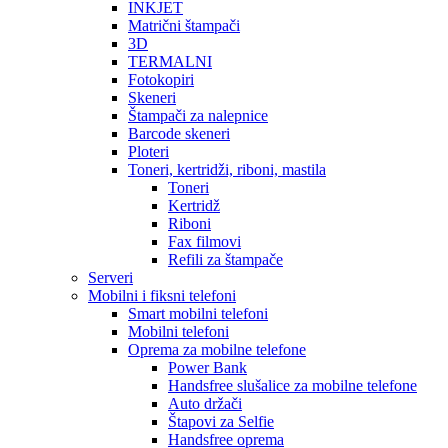
INKJET
Matrični štampači
3D
TERMALNI
Fotokopiri
Skeneri
Štampači za nalepnice
Barcode skeneri
Ploteri
Toneri, kertridži, riboni, mastila
Toneri
Kertridž
Riboni
Fax filmovi
Refili za štampače
Serveri
Mobilni i fiksni telefoni
Smart mobilni telefoni
Mobilni telefoni
Oprema za mobilne telefone
Power Bank
Handsfree slušalice za mobilne telefone
Auto držači
Štapovi za Selfie
Handsfree oprema