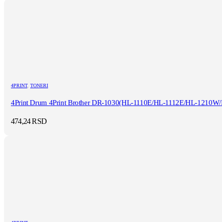
4PRINT
,
TONERI
4Print Drum 4Print Brother DR-1030(HL-1110E/HL-1112E/HL-1210W/
474,24
RSD