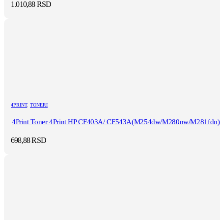
1.010,88
RSD
4PRINT
,
TONERI
4Print Toner 4Print HP CF403A/ CF543A(M254dw/M280nw/M281fdn
698,88
RSD