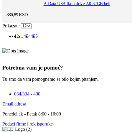
A-Data USB flash drive 2.0 32GB beli
886,89
RSD
Prikazati:
1
2
…
454
455
Potrebna vam je pomoć?
Tu smo da vam pomognemo sa bilo kojim pitanjem.
034/334 - 400
Email adresa
Ponedeljak - Petak 8:00 - 16:00
Podaci firme i rok isporuke