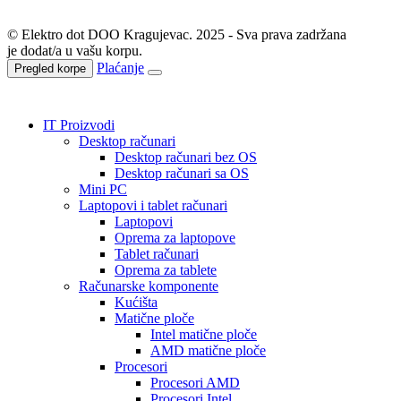
© Elektro dot DOO Kragujevac. 2025 - Sva prava zadržana
je dodat/a u vašu korpu.
Plaćanje
Pregled korpe
IT Proizvodi
Desktop računari
Desktop računari bez OS
Desktop računari sa OS
Mini PC
Laptopovi i tablet računari
Laptopovi
Oprema za laptopove
Tablet računari
Oprema za tablete
Računarske komponente
Kućišta
Matične ploče
Intel matične ploče
AMD matične ploče
Procesori
Procesori AMD
Procesori Intel