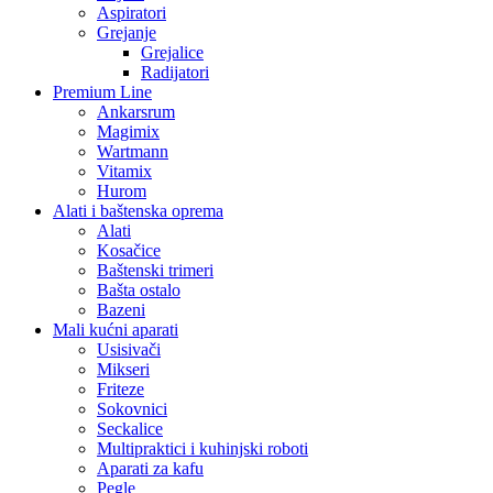
Aspiratori
Grejanje
Grejalice
Radijatori
Premium Line
Ankarsrum
Magimix
Wartmann
Vitamix
Hurom
Alati i baštenska oprema
Alati
Kosačice
Baštenski trimeri
Bašta ostalo
Bazeni
Mali kućni aparati
Usisivači
Mikseri
Friteze
Sokovnici
Seckalice
Multipraktici i kuhinjski roboti
Aparati za kafu
Pegle