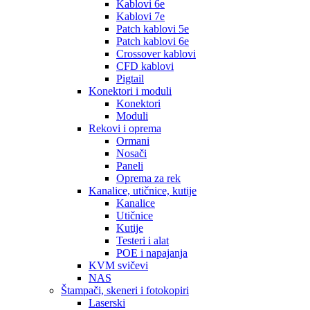
Kablovi 6e
Kablovi 7e
Patch kablovi 5e
Patch kablovi 6e
Crossover kablovi
CFD kablovi
Pigtail
Konektori i moduli
Konektori
Moduli
Rekovi i oprema
Ormani
Nosači
Paneli
Oprema za rek
Kanalice, utičnice, kutije
Kanalice
Utičnice
Kutije
Testeri i alat
POE i napajanja
KVM svičevi
NAS
Štampači, skeneri i fotokopiri
Laserski