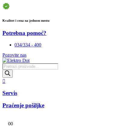
Kvalitet i cena na jednom mestu
Potrebna pomoć?
034/334 - 400
Pozovite nas
Products
search
Servis
Praćenje pošiljke
0
0