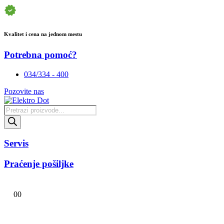
Kvalitet i cena na jednom mestu
Potrebna pomoć?
034/334 - 400
Pozovite nas
Products
search
Servis
Praćenje pošiljke
0
0