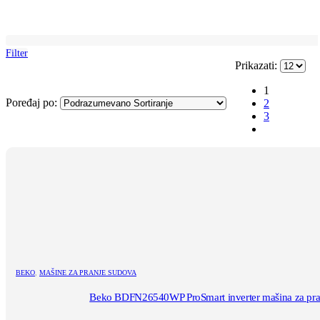
Filter
Prikazati:
1
Poređaj po:
2
3
BEKO
,
MAŠINE ZA PRANJE SUDOVA
Beko BDFN26540WP ProSmart inverter mašina za pra