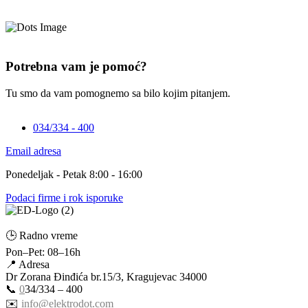
Potrebna vam je pomoć?
Tu smo da vam pomognemo sa bilo kojim pitanjem.
034/334 - 400
Email adresa
Ponedeljak - Petak 8:00 - 16:00
Podaci firme i rok isporuke
🕒 Radno vreme
Pon–Pet: 08–16h
📍 Adresa
Dr Zorana Đinđića br.15/3, Kragujevac 34000
📞
0
34/334 – 400
✉️
info@elektrodot.com