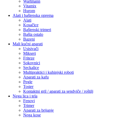
Wartmann
Vitamix
Hurom
Alati i baštenska oprema
Alati
Kosačice
Baštenski trimeri
Bašta ostalo
Bazeni
Mali kućni aparati
Usisivači
Mikseri
Friteze
Sokovnici
Seckalice
Multipraktici i kuhinjski roboti
Aparati za kafu
Pegle
Toster
Kontaktni gril / aparati za sendviče / roštilj
Nega lica i tela
Fenovi
Trimer
Aparati za brijanje
Nega kose