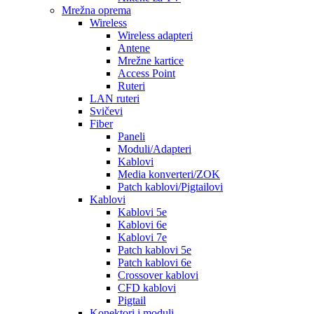
Mrežna oprema
Wireless
Wireless adapteri
Antene
Mrežne kartice
Access Point
Ruteri
LAN ruteri
Svičevi
Fiber
Paneli
Moduli/Adapteri
Kablovi
Media konverteri/ZOK
Patch kablovi/Pigtailovi
Kablovi
Kablovi 5e
Kablovi 6e
Kablovi 7e
Patch kablovi 5e
Patch kablovi 6e
Crossover kablovi
CFD kablovi
Pigtail
Konektori i moduli