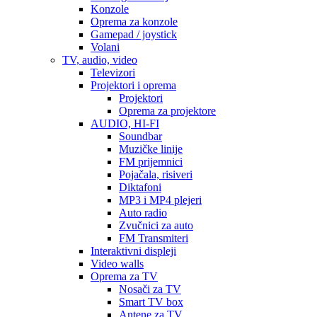
Konzole
Oprema za konzole
Gamepad / joystick
Volani
TV, audio, video
Televizori
Projektori i oprema
Projektori
Oprema za projektore
AUDIO, HI-FI
Soundbar
Muzičke linije
FM prijemnici
Pojačala, risiveri
Diktafoni
MP3 i MP4 plejeri
Auto radio
Zvučnici za auto
FM Transmiteri
Interaktivni displeji
Video walls
Oprema za TV
Nosači za TV
Smart TV box
Antene za TV