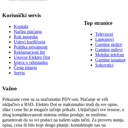
Korisnički servis
Top stranice
Kontakt
Načini plaćanja
Televizori
Rok isporuke
Laptopovi
Uslovi korišćenja
Gaming stolice
Politika privatnosti
Gaming miševi
Reklamacioni list
Mobilni telefoni
Ugovor Elektro Dot
Gaming tastature
Izjava o odustanku
Sokovnici
Česta pitanja
Servis
Važno
Prikazane cene su sa uračunatim PDV-om. Plaćanje se vrši
isključivo u RSD. Elektro Dot se maksimalno trudi da sve opise,
slike i cene što je moguće tačnije prikaže. Uključujući sve resurse, a
zbog komplikovanosti sistema online prodaje, ne možemo
garantovati da su svi podaci na našem sajtu tačni. Za proveru stanja,
opisa, cena ili bilo koje drugo pitanje, kontaktirajte nas na