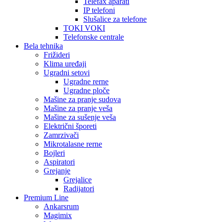
Telefax aparati
IP telefoni
Slušalice za telefone
TOKI VOKI
Telefonske centrale
Bela tehnika
Frižideri
Klima uređaji
Ugradni setovi
Ugradne rerne
Ugradne ploče
Mašine za pranje sudova
Mašine za pranje veša
Mašine za sušenje veša
Električni šporeti
Zamrzivači
Mikrotalasne rerne
Bojleri
Aspiratori
Grejanje
Grejalice
Radijatori
Premium Line
Ankarsrum
Magimix