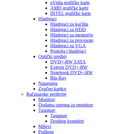
nVidia grafičke karte
AMD grafičke karte
INTEL grafičke karte
Hladnjaci
Hladnjaci za kućišta
Hladnjaci za HDD
Hladnjaci za memoriju
Hladnjaci za procesore
Hladnjaci za VGA
Postolja i hladnjaci
Optički uređaji
DVD+-RW SATA
Externi DVD+-RW
Notebook DVD+-RW
Blu-Ray
Napajanja
Zvučne kartice
Računarske periferije
Monitori
Dodatna oprema za monitore
Tastature
Tastature
Desktop kompleti
Miševi
Podloge