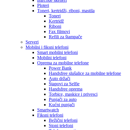
Barcode skeneri
Ploteri
Toneri, kertridži, riboni, mastila
Toneri
Kertridž
Riboni
Fax filmovi
Refili za štampače
Serveri
Mobilni i fiksni telefoni
Smart mobilni telefoni
Mobilni telefoni
Oprema za mobilne telefone
Power Bank
Handsfree slušalice za mobilne telefone
Auto držači
Štapovi za Selfie
Handsfree oprema
Torbice, maskice i privesci
Punjači za auto
Kućni punjači
Smartwatch
Fiksni telefoni
Bežični telefoni
Stoni telefoni