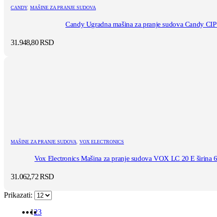
CANDY
,
MAŠINE ZA PRANJE SUDOVA
Candy Ugradna mašina za pranje sudova Candy C
31.948,80
RSD
MAŠINE ZA PRANJE SUDOVA
,
VOX ELECTRONICS
Vox Electronics Mašina za pranje sudova VOX LC 20 E širina 6
31.062,72
RSD
Prikazati:
1
2
3