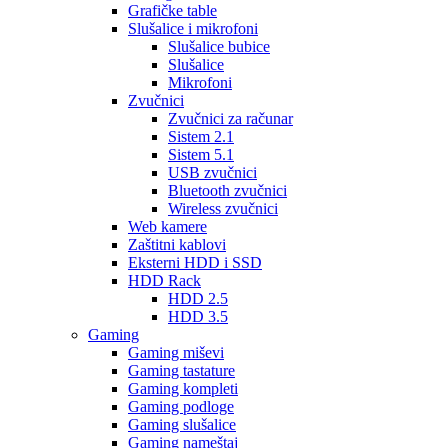
Grafičke table
Slušalice i mikrofoni
Slušalice bubice
Slušalice
Mikrofoni
Zvučnici
Zvučnici za računar
Sistem 2.1
Sistem 5.1
USB zvučnici
Bluetooth zvučnici
Wireless zvučnici
Web kamere
Zaštitni kablovi
Eksterni HDD i SSD
HDD Rack
HDD 2.5
HDD 3.5
Gaming
Gaming miševi
Gaming tastature
Gaming kompleti
Gaming podloge
Gaming slušalice
Gaming nameštaj