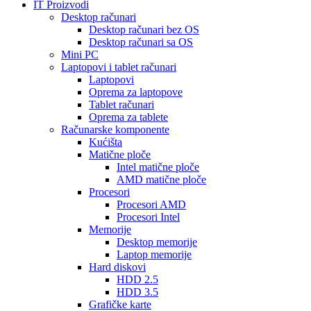
IT Proizvodi
Desktop računari
Desktop računari bez OS
Desktop računari sa OS
Mini PC
Laptopovi i tablet računari
Laptopovi
Oprema za laptopove
Tablet računari
Oprema za tablete
Računarske komponente
Kućišta
Matične ploče
Intel matične ploče
AMD matične ploče
Procesori
Procesori AMD
Procesori Intel
Memorije
Desktop memorije
Laptop memorije
Hard diskovi
HDD 2.5
HDD 3.5
Grafičke karte