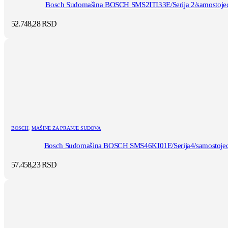
Bosch Sudomašina BOSCH SMS2ITI33E/Serija 2/samostojec
52.748,28
RSD
BOSCH
,
MAŠINE ZA PRANJE SUDOVA
Bosch Sudomašina BOSCH SMS46KI01E/Serija4/samostojeca
57.458,23
RSD