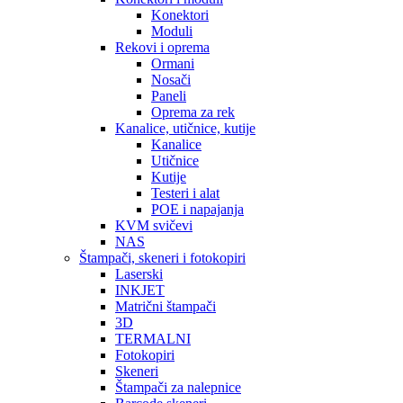
Konektori
Moduli
Rekovi i oprema
Ormani
Nosači
Paneli
Oprema za rek
Kanalice, utičnice, kutije
Kanalice
Utičnice
Kutije
Testeri i alat
POE i napajanja
KVM svičevi
NAS
Štampači, skeneri i fotokopiri
Laserski
INKJET
Matrični štampači
3D
TERMALNI
Fotokopiri
Skeneri
Štampači za nalepnice