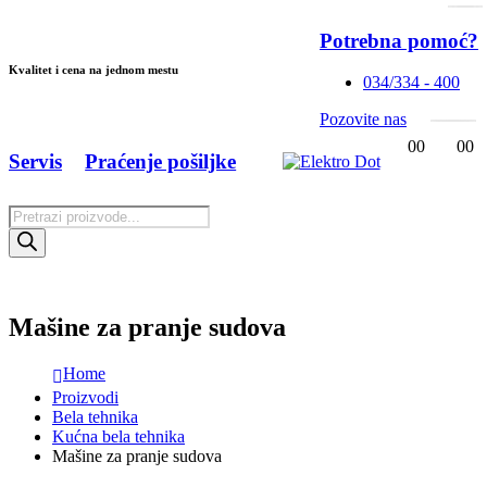
Potrebna pomoć?
Kvalitet i cena na jednom mestu
034/334 - 400
Pozovite nas
0
0
0
0
Servis
Praćenje pošiljke
Products
search
Mašine za pranje sudova
Home
Proizvodi
Bela tehnika
Kućna bela tehnika
Mašine za pranje sudova