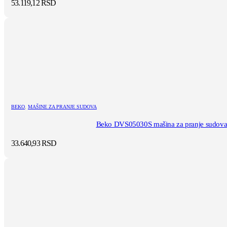
53.119,12
RSD
BEKO
,
MAŠINE ZA PRANJE SUDOVA
Beko DVS05030S mašina za pranje sudov
33.640,93
RSD