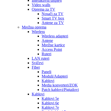
Interaktivni displeji
Video walls
Oprema za TV
Nosači za TV
Smart TV box
Antene za TV
Mrežna oprema
Wireless
Wireless adapteri
Antene
Mrežne kartice
Access Point
Ruteri
LAN ruteri
Svičevi
Fiber
Paneli
Moduli/Adapteri
Kablovi
Media konverteri/ZOK
Patch kablovi/Pigtailovi
Kablovi
Kablovi 5e
Kablovi 6e
Kablovi 7e