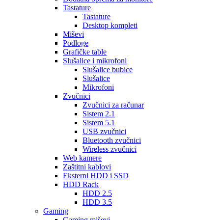
Tastature
Tastature
Desktop kompleti
Miševi
Podloge
Grafičke table
Slušalice i mikrofoni
Slušalice bubice
Slušalice
Mikrofoni
Zvučnici
Zvučnici za računar
Sistem 2.1
Sistem 5.1
USB zvučnici
Bluetooth zvučnici
Wireless zvučnici
Web kamere
Zaštitni kablovi
Eksterni HDD i SSD
HDD Rack
HDD 2.5
HDD 3.5
Gaming
Gaming miševi