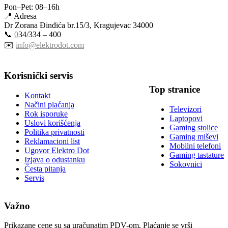
Pon–Pet: 08–16h
📍 Adresa
Dr Zorana Đinđića br.15/3, Kragujevac 34000
📞
0
34/334 – 400
✉️
info@elektrodot.com
Korisnički servis
Top stranice
Kontakt
Načini plaćanja
Televizori
Rok isporuke
Laptopovi
Uslovi korišćenja
Gaming stolice
Politika privatnosti
Gaming miševi
Reklamacioni list
Mobilni telefoni
Ugovor Elektro Dot
Gaming tastature
Izjava o odustanku
Sokovnici
Česta pitanja
Servis
Važno
Prikazane cene su sa uračunatim PDV-om. Plaćanje se vrši