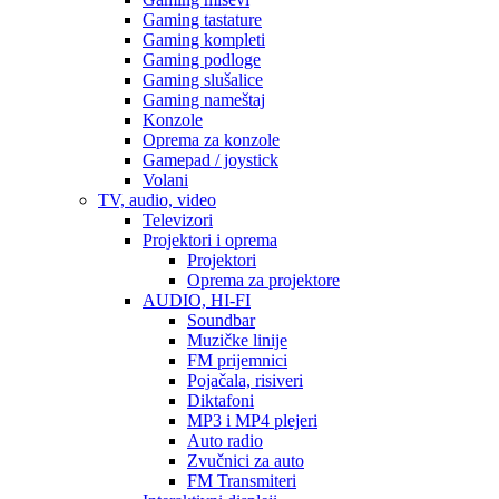
Gaming tastature
Gaming kompleti
Gaming podloge
Gaming slušalice
Gaming nameštaj
Konzole
Oprema za konzole
Gamepad / joystick
Volani
TV, audio, video
Televizori
Projektori i oprema
Projektori
Oprema za projektore
AUDIO, HI-FI
Soundbar
Muzičke linije
FM prijemnici
Pojačala, risiveri
Diktafoni
MP3 i MP4 plejeri
Auto radio
Zvučnici za auto
FM Transmiteri