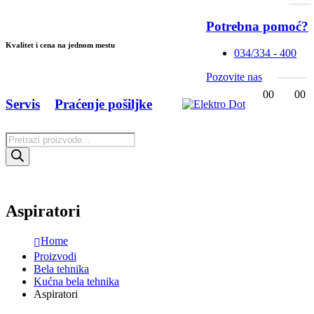
Potrebna pomoć?
Kvalitet i cena na jednom mestu
034/334 - 400
Pozovite nas
0
0
0
0
Servis
Praćenje pošiljke
Products
search
Aspiratori
Home
Proizvodi
Bela tehnika
Kućna bela tehnika
Aspiratori