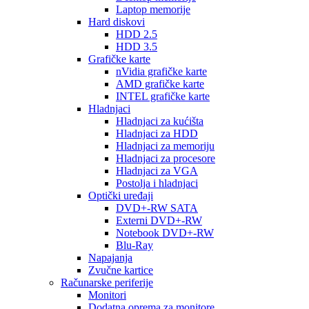
Laptop memorije
Hard diskovi
HDD 2.5
HDD 3.5
Grafičke karte
nVidia grafičke karte
AMD grafičke karte
INTEL grafičke karte
Hladnjaci
Hladnjaci za kućišta
Hladnjaci za HDD
Hladnjaci za memoriju
Hladnjaci za procesore
Hladnjaci za VGA
Postolja i hladnjaci
Optički uređaji
DVD+-RW SATA
Externi DVD+-RW
Notebook DVD+-RW
Blu-Ray
Napajanja
Zvučne kartice
Računarske periferije
Monitori
Dodatna oprema za monitore