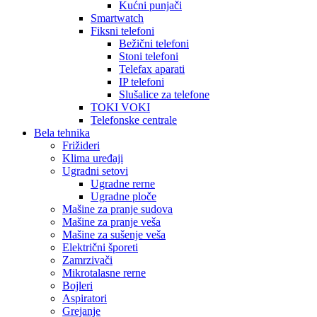
Kućni punjači
Smartwatch
Fiksni telefoni
Bežični telefoni
Stoni telefoni
Telefax aparati
IP telefoni
Slušalice za telefone
TOKI VOKI
Telefonske centrale
Bela tehnika
Frižideri
Klima uređaji
Ugradni setovi
Ugradne rerne
Ugradne ploče
Mašine za pranje sudova
Mašine za pranje veša
Mašine za sušenje veša
Električni šporeti
Zamrzivači
Mikrotalasne rerne
Bojleri
Aspiratori
Grejanje