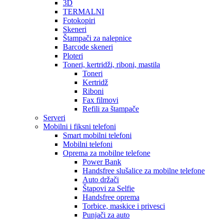
3D
TERMALNI
Fotokopiri
Skeneri
Štampači za nalepnice
Barcode skeneri
Ploteri
Toneri, kertridži, riboni, mastila
Toneri
Kertridž
Riboni
Fax filmovi
Refili za štampače
Serveri
Mobilni i fiksni telefoni
Smart mobilni telefoni
Mobilni telefoni
Oprema za mobilne telefone
Power Bank
Handsfree slušalice za mobilne telefone
Auto držači
Štapovi za Selfie
Handsfree oprema
Torbice, maskice i privesci
Punjači za auto