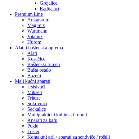
Grejalice
Radijatori
Premium Line
Ankarsrum
Magimix
Wartmann
Vitamix
Hurom
Alati i baštenska oprema
Alati
Kosačice
Baštenski trimeri
Bašta ostalo
Bazeni
Mali kućni aparati
Usisivači
Mikseri
Friteze
Sokovnici
Seckalice
Multipraktici i kuhinjski roboti
Aparati za kafu
Pegle
Toster
Kontaktni gril / aparati za sendviče / roštilj