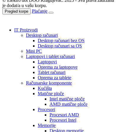
© Elektro dot DOO Kragujevac. 2025 - Sva prava zadržana
je dodat/a u vašu korpu.
Plaćanje
Pregled korpe
IT Proizvodi
Desktop računari
Desktop računari bez OS
Desktop računari sa OS
Mini PC
Laptopovi i tablet računari
Laptopovi
Oprema za laptopove
Tablet računari
Oprema za tablete
Računarske komponente
Kućišta
Matične ploče
Intel matične ploče
AMD matične ploče
Procesori
Procesori AMD
Procesori Intel
Memorije
Desktop memorije