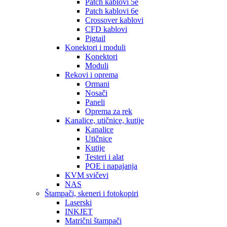
Patch kablovi 5e
Patch kablovi 6e
Crossover kablovi
CFD kablovi
Pigtail
Konektori i moduli
Konektori
Moduli
Rekovi i oprema
Ormani
Nosači
Paneli
Oprema za rek
Kanalice, utičnice, kutije
Kanalice
Utičnice
Kutije
Testeri i alat
POE i napajanja
KVM svičevi
NAS
Štampači, skeneri i fotokopiri
Laserski
INKJET
Matrični štampači