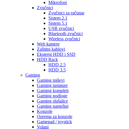
Mikrofoni
Zvučnici
Zvučnici za računar
Sistem 2.1
Sistem 5.1
USB zvučnici
Bluetooth zvučnici
Wireless zvučnici
Web kamere
Zaštitni kablovi
Eksterni HDD i SSD
HDD Rack
HDD 2.5
HDD 3.5
Gaming
Gaming miševi
Gaming tastature
Gaming kompleti
Gaming podloge
Gaming slušalice
Gaming nameštaj
Konzole
Oprema za konzole
Gamepad / joystick
Volani