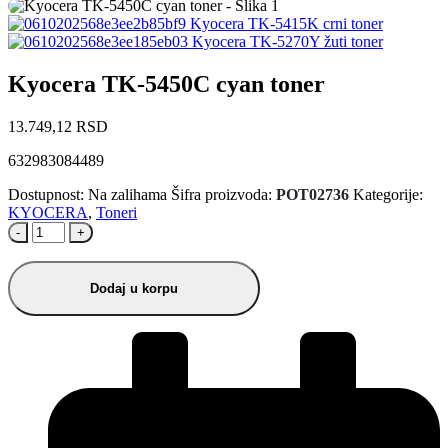
Kyocera TK-5415K crni toner
Kyocera TK-5270Y žuti toner
Kyocera TK-5450C cyan toner
13.749,12
RSD
632983084489
Dostupnost:
Na zalihama
Šifra proizvoda:
POT02736
Kategorije:
KYOCERA
,
Toneri
-
+
Dodaj u korpu