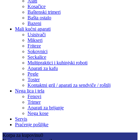
Alati
Kosačice
Baštenski trimeri
Bašta ostalo
Bazeni
Mali kućni aparati
Usisivači
Mikseri
Friteze
Sokovnici
Seckalice
Multipraktici i kuhinjski roboti
Aparati za kafu
Pegle
Toster
Kontaktni gril / aparati za sendviče / roštilj
Nega lica i tela
Fenovi
Trimer
Aparati za brijanje
Nega kose
Servis
Praćenje pošiljke
Korpa za kupovinu
0