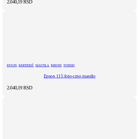
2.040,19
RSD
EPSON
,
KERTRIDŽ
,
MASTILA
,
RIBONI
,
TONERI
Epson 115 foto-crno mastilo
2.040,19
RSD