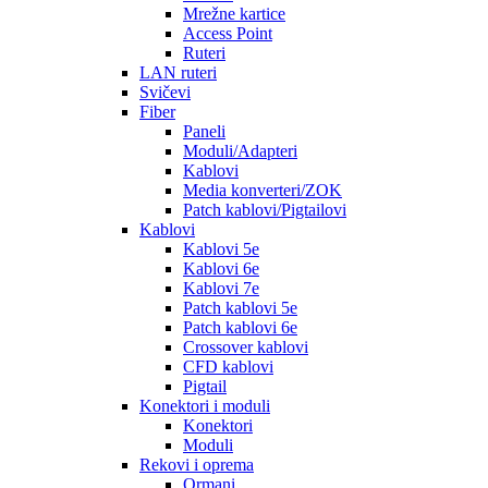
Mrežne kartice
Access Point
Ruteri
LAN ruteri
Svičevi
Fiber
Paneli
Moduli/Adapteri
Kablovi
Media konverteri/ZOK
Patch kablovi/Pigtailovi
Kablovi
Kablovi 5e
Kablovi 6e
Kablovi 7e
Patch kablovi 5e
Patch kablovi 6e
Crossover kablovi
CFD kablovi
Pigtail
Konektori i moduli
Konektori
Moduli
Rekovi i oprema
Ormani