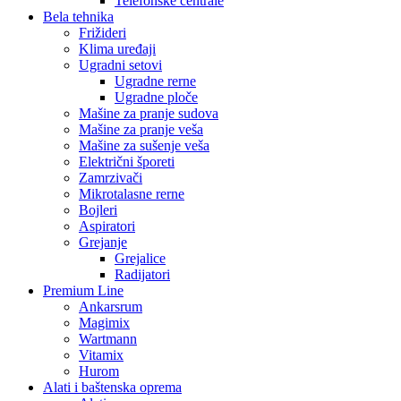
Telefonske centrale
Bela tehnika
Frižideri
Klima uređaji
Ugradni setovi
Ugradne rerne
Ugradne ploče
Mašine za pranje sudova
Mašine za pranje veša
Mašine za sušenje veša
Električni šporeti
Zamrzivači
Mikrotalasne rerne
Bojleri
Aspiratori
Grejanje
Grejalice
Radijatori
Premium Line
Ankarsrum
Magimix
Wartmann
Vitamix
Hurom
Alati i baštenska oprema