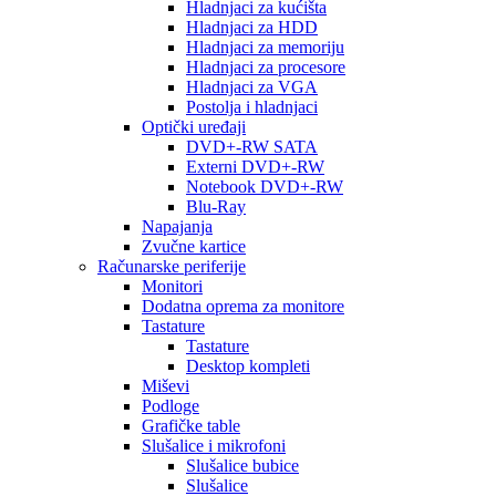
Hladnjaci za kućišta
Hladnjaci za HDD
Hladnjaci za memoriju
Hladnjaci za procesore
Hladnjaci za VGA
Postolja i hladnjaci
Optički uređaji
DVD+-RW SATA
Externi DVD+-RW
Notebook DVD+-RW
Blu-Ray
Napajanja
Zvučne kartice
Računarske periferije
Monitori
Dodatna oprema za monitore
Tastature
Tastature
Desktop kompleti
Miševi
Podloge
Grafičke table
Slušalice i mikrofoni
Slušalice bubice
Slušalice