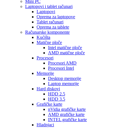
Mini PC
Laptopovi i tablet računari
Laptopovi
Oprema za laptopove
Tablet računari
Oprema za tablete
Računarske komponente
Kućišta
Matične ploče
Intel matične ploče
AMD matične ploče
Procesori
Procesori AMD
Procesori Intel
Memorije
Desktop memorije
Laptop memorije
Hard diskovi
HDD 2.5
HDD 3.5
Grafičke karte
nVidia grafičke karte
AMD grafičke karte
INTEL grafičke karte
Hladnjaci