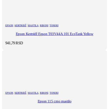
EPSON
,
KERTRIDŽ
,
MASTILA
,
RIBONI
,
TONERI
Epson Kertridž Epson T03V44A 101 EcoTank Yellow
941,79
RSD
EPSON
,
KERTRIDŽ
,
MASTILA
,
RIBONI
,
TONERI
Epson 115 crno mastilo