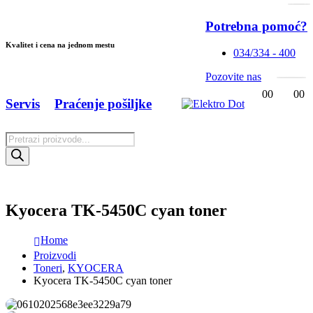
Potrebna pomoć?
Kvalitet i cena na jednom mestu
034/334 - 400
Pozovite nas
0
0
0
0
Servis
Praćenje pošiljke
Products
search
Kyocera TK-5450C cyan toner
Home
Proizvodi
Toneri
,
KYOCERA
Kyocera TK-5450C cyan toner