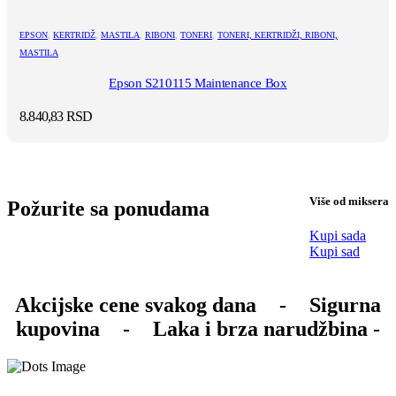
EPSON
,
KERTRIDŽ
,
MASTILA
,
RIBONI
,
TONERI
,
TONERI, KERTRIDŽI, RIBONI,
MASTILA
Epson S210115 Maintenance Box
8.840,83
RSD
Više od miksera
Požurite sa ponudama
Kupi sada
Kupi sad
Akcijske cene svakog dana
-
Sigurna
kupovina
-
Laka i brza narudžbina -