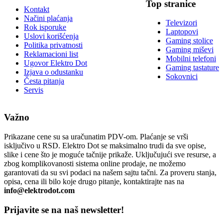
Top stranice
Kontakt
Načini plaćanja
Televizori
Rok isporuke
Laptopovi
Uslovi korišćenja
Gaming stolice
Politika privatnosti
Gaming miševi
Reklamacioni list
Mobilni telefoni
Ugovor Elektro Dot
Gaming tastature
Izjava o odustanku
Sokovnici
Česta pitanja
Servis
Važno
Prikazane cene su sa uračunatim PDV-om. Plaćanje se vrši
isključivo u RSD. Elektro Dot se maksimalno trudi da sve opise,
slike i cene što je moguće tačnije prikaže. Uključujući sve resurse, a
zbog komplikovanosti sistema online prodaje, ne možemo
garantovati da su svi podaci na našem sajtu tačni. Za proveru stanja,
opisa, cena ili bilo koje drugo pitanje, kontaktirajte nas na
info@elektrodot.com
Prijavite se na naš newsletter!