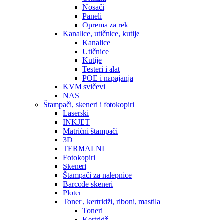
Nosači
Paneli
Oprema za rek
Kanalice, utičnice, kutije
Kanalice
Utičnice
Kutije
Testeri i alat
POE i napajanja
KVM svičevi
NAS
Štampači, skeneri i fotokopiri
Laserski
INKJET
Matrični štampači
3D
TERMALNI
Fotokopiri
Skeneri
Štampači za nalepnice
Barcode skeneri
Ploteri
Toneri, kertridži, riboni, mastila
Toneri
Kertridž