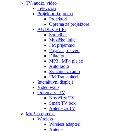
TV, audio, video
Televizori
Projektori i oprema
Projektori
Oprema za projektore
AUDIO, HI-FI
Soundbar
Muzičke linije
FM prijemnici
Pojačala, risiveri
Diktafoni
MP3 i MP4 plejeri
Auto radio
Zvučnici za auto
FM Transmiteri
Interaktivni displeji
Video walls
Oprema za TV
Nosači za TV
Smart TV box
Antene za TV
Mrežna oprema
Wireless
Wireless adapteri
Antene