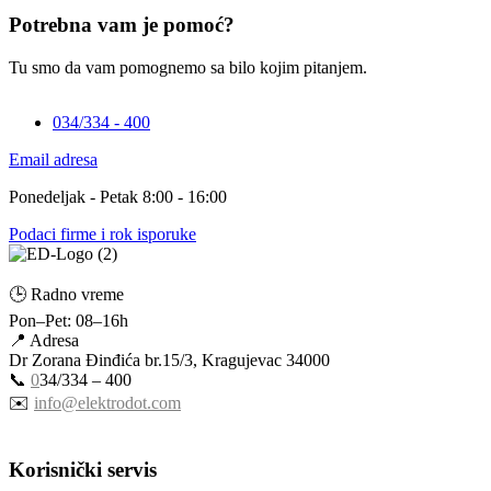
Potrebna vam je pomoć?
Tu smo da vam pomognemo sa bilo kojim pitanjem.
034/334 - 400
Email adresa
Ponedeljak - Petak 8:00 - 16:00
Podaci firme i rok isporuke
🕒 Radno vreme
Pon–Pet: 08–16h
📍 Adresa
Dr Zorana Đinđića br.15/3, Kragujevac 34000
📞
0
34/334 – 400
✉️
info@elektrodot.com
Korisnički servis