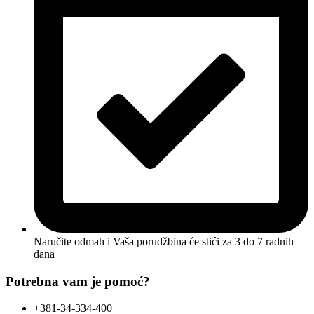
Naručite odmah i Vaša porudžbina će stići
za 3 do 7 radnih
dana
Potrebna vam je pomoć?
+381-34-334-400