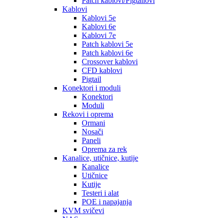
Patch kablovi/Pigtailovi
Kablovi
Kablovi 5e
Kablovi 6e
Kablovi 7e
Patch kablovi 5e
Patch kablovi 6e
Crossover kablovi
CFD kablovi
Pigtail
Konektori i moduli
Konektori
Moduli
Rekovi i oprema
Ormani
Nosači
Paneli
Oprema za rek
Kanalice, utičnice, kutije
Kanalice
Utičnice
Kutije
Testeri i alat
POE i napajanja
KVM svičevi