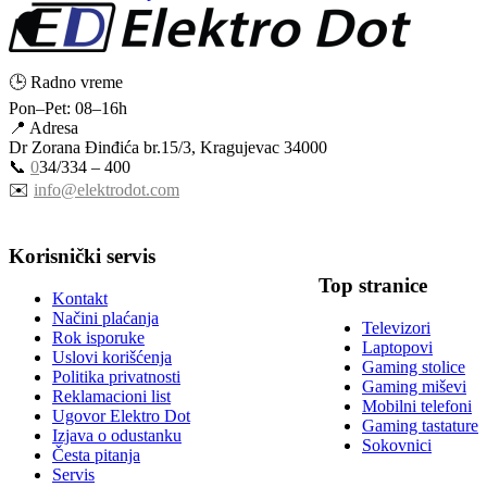
🕒 Radno vreme
Pon–Pet: 08–16h
📍 Adresa
Dr Zorana Đinđića br.15/3, Kragujevac 34000
📞
0
34/334 – 400
✉️
info@elektrodot.com
Korisnički servis
Top stranice
Kontakt
Načini plaćanja
Televizori
Rok isporuke
Laptopovi
Uslovi korišćenja
Gaming stolice
Politika privatnosti
Gaming miševi
Reklamacioni list
Mobilni telefoni
Ugovor Elektro Dot
Gaming tastature
Izjava o odustanku
Sokovnici
Česta pitanja
Servis