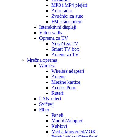
MP3 i MP4 plejeri
Auto radio
Zvučnici za auto
FM Transmiteri
Interaktivni displeji
Video walls
Oprema za TV
Nosači za TV
Smart TV box
Antene za TV
Mrežna oprema
Wireless
Wireless adapteri
Antene
Mrežne kartice
Access Point
Ruteri
LAN ruteri
Svičevi
Fiber
Paneli
Moduli/Adapteri
Kablovi
Media konverteri/ZOK