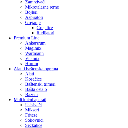
Zamrzivači
Mikrotalasne rerne
Bojleri
Aspiratori
Grejanje
Grejalice
Radijatori
Premium Line
Ankarsrum
Magimix
Wartmann
Vitamix
Hurom
Alati i baštenska oprema
Alati
Kosačice
Baštenski trimeri
Bašta ostalo
Bazeni
Mali kućni aparati
Usisivači
Mikseri
Friteze
Sokovnici
Seckalice