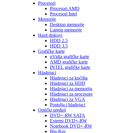
Procesori
Procesori AMD
Procesori Intel
Memorije
Desktop memorije
Laptop memorije
Hard diskovi
HDD 2.5
HDD 3.5
Grafičke karte
nVidia grafičke karte
AMD grafičke karte
INTEL grafičke karte
Hladnjaci
Hladnjaci za kućišta
Hladnjaci za HDD
Hladnjaci za memoriju
Hladnjaci za procesore
Hladnjaci za VGA
Postolja i hladnjaci
Optički uređaji
DVD+-RW SATA
Externi DVD+-RW
Notebook DVD+-RW
Blu-Ray