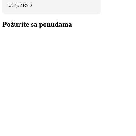
1.734,72
RSD
Požurite sa ponudama