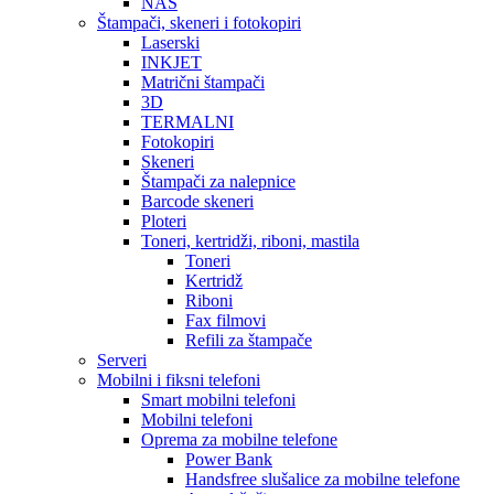
NAS
Štampači, skeneri i fotokopiri
Laserski
INKJET
Matrični štampači
3D
TERMALNI
Fotokopiri
Skeneri
Štampači za nalepnice
Barcode skeneri
Ploteri
Toneri, kertridži, riboni, mastila
Toneri
Kertridž
Riboni
Fax filmovi
Refili za štampače
Serveri
Mobilni i fiksni telefoni
Smart mobilni telefoni
Mobilni telefoni
Oprema za mobilne telefone
Power Bank
Handsfree slušalice za mobilne telefone