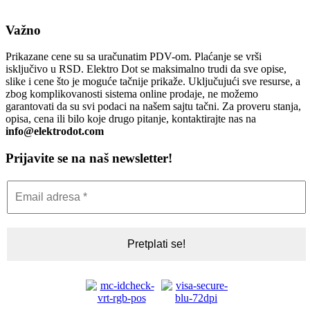
Važno
Prikazane cene su sa uračunatim PDV-om. Plaćanje se vrši
isključivo u RSD. Elektro Dot se maksimalno trudi da sve opise,
slike i cene što je moguće tačnije prikaže. Uključujući sve resurse, a
zbog komplikovanosti sistema online prodaje, ne možemo
garantovati da su svi podaci na našem sajtu tačni. Za proveru stanja,
opisa, cena ili bilo koje drugo pitanje, kontaktirajte nas na
info@elektrodot.com
Prijavite se na naš newsletter!