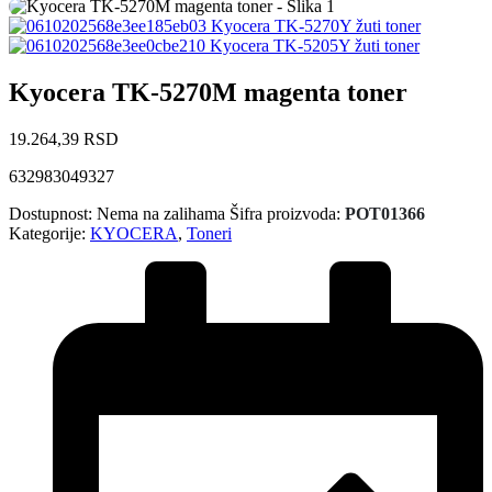
Kyocera TK-5270Y žuti toner
Kyocera TK-5205Y žuti toner
Kyocera TK-5270M magenta toner
19.264,39
RSD
632983049327
Dostupnost:
Nema na zalihama
Šifra proizvoda:
POT01366
Kategorije:
KYOCERA
,
Toneri