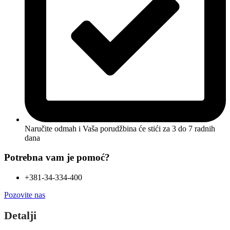
Naručite odmah i Vaša porudžbina će stići
za 3 do 7 radnih
dana
Potrebna vam je pomoć?
+381-34-334-400
Pozovite nas
Detalji