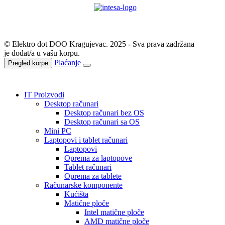
© Elektro dot DOO Kragujevac. 2025 - Sva prava zadržana
je dodat/a u vašu korpu.
Plaćanje
Pregled korpe
IT Proizvodi
Desktop računari
Desktop računari bez OS
Desktop računari sa OS
Mini PC
Laptopovi i tablet računari
Laptopovi
Oprema za laptopove
Tablet računari
Oprema za tablete
Računarske komponente
Kućišta
Matične ploče
Intel matične ploče
AMD matične ploče