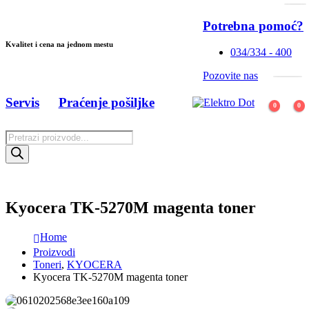
Potrebna pomoć?
Kvalitet i cena na jednom mestu
034/334 - 400
Pozovite nas
Servis
Praćenje pošiljke
0
0
Products
search
Kyocera TK-5270M magenta toner
Home
Proizvodi
Toneri
,
KYOCERA
Kyocera TK-5270M magenta toner