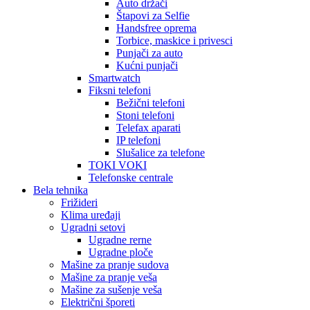
Auto držači
Štapovi za Selfie
Handsfree oprema
Torbice, maskice i privesci
Punjači za auto
Kućni punjači
Smartwatch
Fiksni telefoni
Bežični telefoni
Stoni telefoni
Telefax aparati
IP telefoni
Slušalice za telefone
TOKI VOKI
Telefonske centrale
Bela tehnika
Frižideri
Klima uređaji
Ugradni setovi
Ugradne rerne
Ugradne ploče
Mašine za pranje sudova
Mašine za pranje veša
Mašine za sušenje veša
Električni šporeti