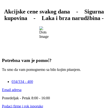
Akcijske cene svakog dana
-
Sigurna
kupovina
-
Laka i brza narudžbina -
Potrebna vam je pomoć?
Tu smo da vam pomognemo sa bilo kojim pitanjem.
034/334 - 400
Email adresa
Ponedeljak - Petak 8:00 - 16:00
Podaci firme i rok isporuke