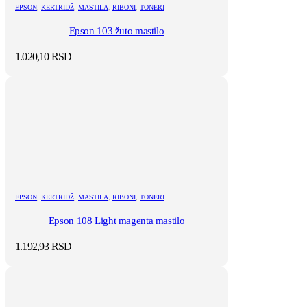
EPSON
,
KERTRIDŽ
,
MASTILA
,
RIBONI
,
TONERI
Epson 103 žuto mastilo
1.020,10
RSD
EPSON
,
KERTRIDŽ
,
MASTILA
,
RIBONI
,
TONERI
Epson 108 Light magenta mastilo
1.192,93
RSD