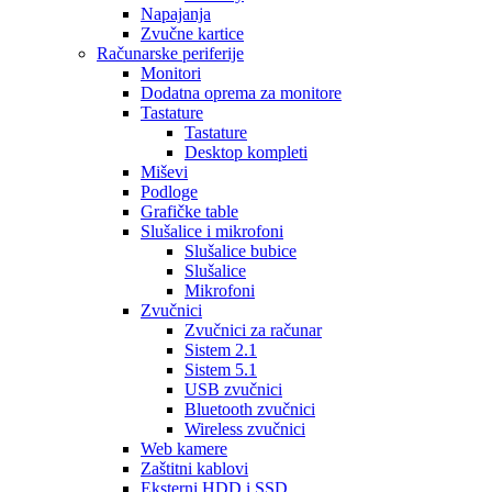
Napajanja
Zvučne kartice
Računarske periferije
Monitori
Dodatna oprema za monitore
Tastature
Tastature
Desktop kompleti
Miševi
Podloge
Grafičke table
Slušalice i mikrofoni
Slušalice bubice
Slušalice
Mikrofoni
Zvučnici
Zvučnici za računar
Sistem 2.1
Sistem 5.1
USB zvučnici
Bluetooth zvučnici
Wireless zvučnici
Web kamere
Zaštitni kablovi
Eksterni HDD i SSD