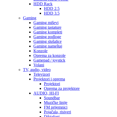
HDD Rack
HDD 2.5
HDD 3.5
Gaming
Gaming miševi
Gaming tastature
Gaming kompleti
Gaming podloge
Gaming slušalice
Gaming nameštaj
Konzole
Oprema za konzole
Gamepad / joystick
Volani
TV, audio, video
Televizori
Projektori i oprema
Projektori
Oprema za projektore
AUDIO, HI-FI
Soundbar
Muzičke linije
FM prijemnici
Pojačala, risiveri
Diktafoni