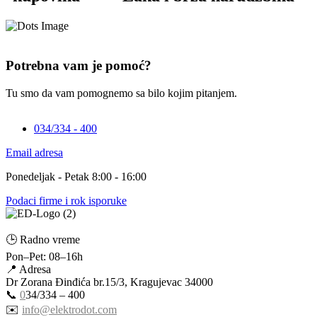
Potrebna vam je pomoć?
Tu smo da vam pomognemo sa bilo kojim pitanjem.
034/334 - 400
Email adresa
Ponedeljak - Petak 8:00 - 16:00
Podaci firme i rok isporuke
🕒 Radno vreme
Pon–Pet: 08–16h
📍 Adresa
Dr Zorana Đinđića br.15/3, Kragujevac 34000
📞
0
34/334 – 400
✉️
info@elektrodot.com