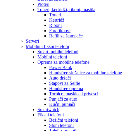
Ploteri
Toneri, kertridži, riboni, mastila
Toneri
Kertridž
Riboni
Fax filmovi
Refili za štampače
Serveri
Mobilni i fiksni telefoni
Smart mobilni telefoni
Mobilni telefoni
Oprema za mobilne telefone
Power Bank
Handsfree slušalice za mobilne telefone
Auto držači
Štapovi za Selfie
Handsfree oprema
Torbice, maskice i privesci
Punjači za auto
Kućni punjači
Smartwatch
Fiksni telefoni
Bežični telefoni
Stoni telefoni
Telefax aparati