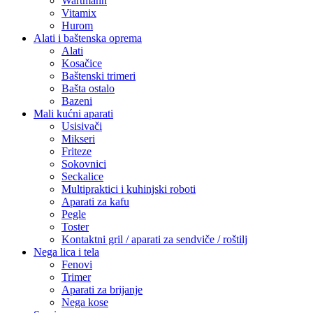
Wartmann
Vitamix
Hurom
Alati i baštenska oprema
Alati
Kosačice
Baštenski trimeri
Bašta ostalo
Bazeni
Mali kućni aparati
Usisivači
Mikseri
Friteze
Sokovnici
Seckalice
Multipraktici i kuhinjski roboti
Aparati za kafu
Pegle
Toster
Kontaktni gril / aparati za sendviče / roštilj
Nega lica i tela
Fenovi
Trimer
Aparati za brijanje
Nega kose