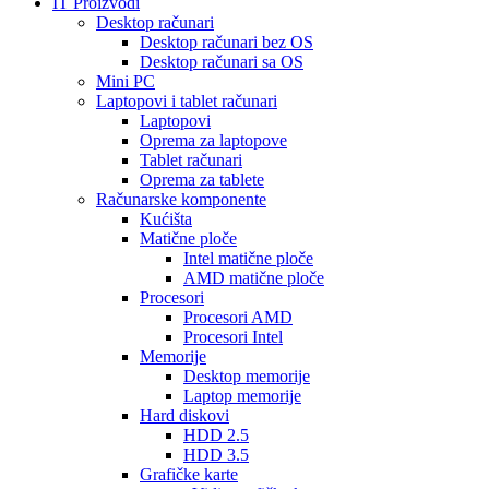
IT Proizvodi
Desktop računari
Desktop računari bez OS
Desktop računari sa OS
Mini PC
Laptopovi i tablet računari
Laptopovi
Oprema za laptopove
Tablet računari
Oprema za tablete
Računarske komponente
Kućišta
Matične ploče
Intel matične ploče
AMD matične ploče
Procesori
Procesori AMD
Procesori Intel
Memorije
Desktop memorije
Laptop memorije
Hard diskovi
HDD 2.5
HDD 3.5
Grafičke karte