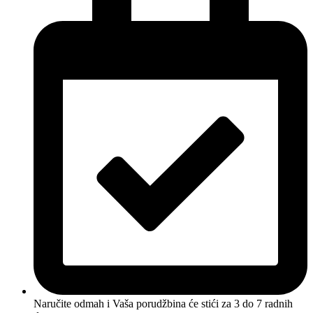
Naručite odmah i Vaša porudžbina će stići
za 3 do 7 radnih