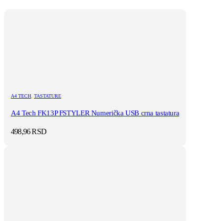
A4 TECH
,
TASTATURE
A4 Tech FK13P FSTYLER Numerička USB crna tastatura
498,96
RSD