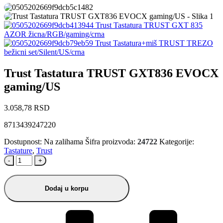
Trust Tastatura TRUST GXT 835
AZOR žicna/RGB/gaming/crna
Trust Tastatura+miš TRUST TREZO
bežicni set/Silent/US/crna
Trust Tastatura TRUST GXT836 EVOCX
gaming/US
3.058,78
RSD
8713439247220
Dostupnost:
Na zalihama
Šifra proizvoda:
24722
Kategorije:
Tastature
,
Trust
-
+
Dodaj u korpu