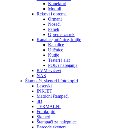
Konektori
Moduli
Rekovi i oprema
Ormani
Nosači
Paneli
Oprema za rek
Kanalice, utičnice, kutije
Kanalice
Utičnice
Kutije
Testeri i alat
POE i napajanja
KVM svičevi
NAS
Štampači, skeneri i fotokopiri
Laserski
INKJET
Matrični štampači
3D
TERMALNI
Fotokopiri
Skeneri
Štampači za nalepnice
Barcode skeneri