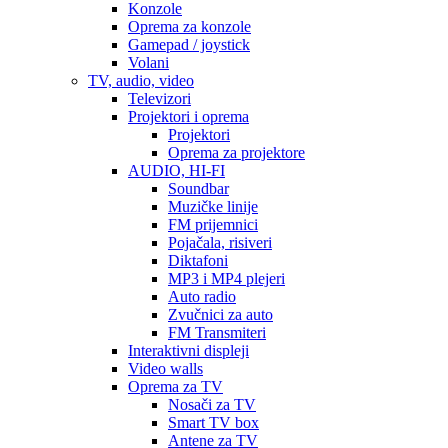
Konzole
Oprema za konzole
Gamepad / joystick
Volani
TV, audio, video
Televizori
Projektori i oprema
Projektori
Oprema za projektore
AUDIO, HI-FI
Soundbar
Muzičke linije
FM prijemnici
Pojačala, risiveri
Diktafoni
MP3 i MP4 plejeri
Auto radio
Zvučnici za auto
FM Transmiteri
Interaktivni displeji
Video walls
Oprema za TV
Nosači za TV
Smart TV box
Antene za TV