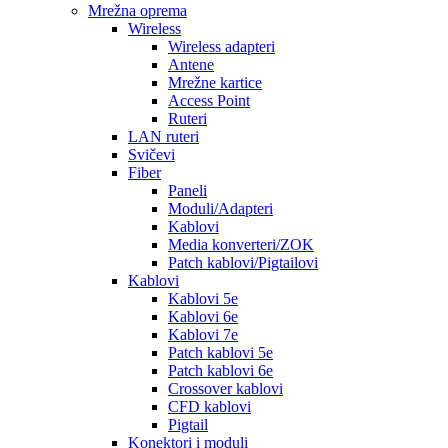
Mrežna oprema
Wireless
Wireless adapteri
Antene
Mrežne kartice
Access Point
Ruteri
LAN ruteri
Svičevi
Fiber
Paneli
Moduli/Adapteri
Kablovi
Media konverteri/ZOK
Patch kablovi/Pigtailovi
Kablovi
Kablovi 5e
Kablovi 6e
Kablovi 7e
Patch kablovi 5e
Patch kablovi 6e
Crossover kablovi
CFD kablovi
Pigtail
Konektori i moduli