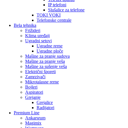
IP telefoni
Slušalice za telefone
TOKI VOKI
Telefonske centrale
Bela tehnika
Frižideri
Klima uređaji
Ugradni setovi
Ugradne rerne
Ugradne ploče
Mašine za pranje sudova
Mašine za pranje veša
Mašine za sušenje veša
Električni šporeti
Zamrzivači
Mikrotalasne rerne
Bojleri
Aspiratori
Grejanje
Grejalice
Radijatori
Premium Line
Ankarsrum
Magimix