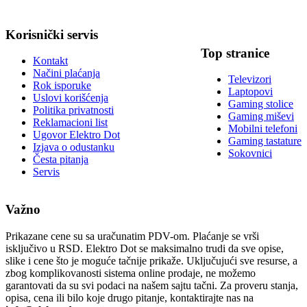
Korisnički servis
Top stranice
Kontakt
Načini plaćanja
Televizori
Rok isporuke
Laptopovi
Uslovi korišćenja
Gaming stolice
Politika privatnosti
Gaming miševi
Reklamacioni list
Mobilni telefoni
Ugovor Elektro Dot
Gaming tastature
Izjava o odustanku
Sokovnici
Česta pitanja
Servis
Važno
Prikazane cene su sa uračunatim PDV-om. Plaćanje se vrši
isključivo u RSD. Elektro Dot se maksimalno trudi da sve opise,
slike i cene što je moguće tačnije prikaže. Uključujući sve resurse, a
zbog komplikovanosti sistema online prodaje, ne možemo
garantovati da su svi podaci na našem sajtu tačni. Za proveru stanja,
opisa, cena ili bilo koje drugo pitanje, kontaktirajte nas na