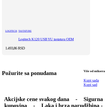
LOGITECH
,
TASTATURE
Logitech K120 USB YU tastatura OEM
1.493,86
RSD
Više od miksera
Požurite sa ponudama
Kupi sada
Kupi sad
Akcijske cene svakog dana
-
Sigurna
kupovina
-
Laka i brza narudžbina -