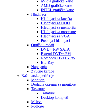
nVidia grafičke karte
AMD grafičke karte
INTEL grafičke karte
Hladnjaci
Hladnjaci za kućišta
Hladnjaci za HDD
Hladnjaci za memoriju
Hladnjaci za procesore
Hladnjaci za VGA
Postolja i hladnjaci
Optički uređaji
DVD+-RW SATA
Externi DVD+-RW
Notebook DVD+-RW
Blu-Ray
Napajanja
Zvučne kartice
Računarske periferije
Monitori
Dodatna oprema za monitore
Tastature
Tastature
Desktop kompleti
Miševi
Podloge