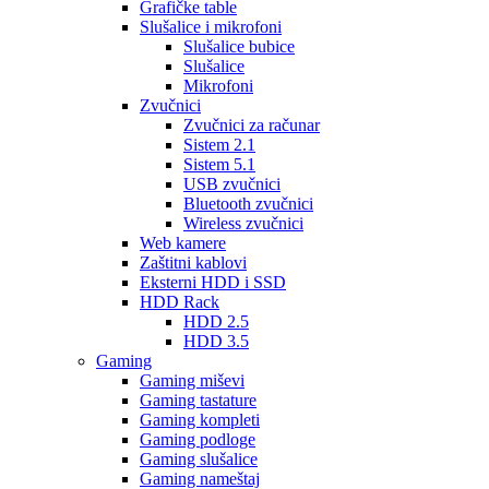
Grafičke table
Slušalice i mikrofoni
Slušalice bubice
Slušalice
Mikrofoni
Zvučnici
Zvučnici za računar
Sistem 2.1
Sistem 5.1
USB zvučnici
Bluetooth zvučnici
Wireless zvučnici
Web kamere
Zaštitni kablovi
Eksterni HDD i SSD
HDD Rack
HDD 2.5
HDD 3.5
Gaming
Gaming miševi
Gaming tastature
Gaming kompleti
Gaming podloge
Gaming slušalice
Gaming nameštaj