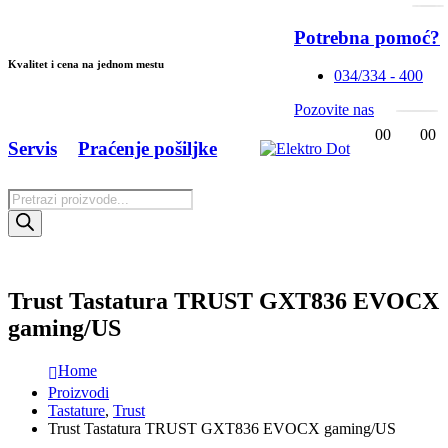
Potrebna pomoć?
Kvalitet i cena na jednom mestu
034/334 - 400
Pozovite nas
0
0
0
0
Servis
Praćenje pošiljke
Products
search
Trust Tastatura TRUST GXT836 EVOCX
gaming/US
Home
Proizvodi
Tastature
,
Trust
Trust Tastatura TRUST GXT836 EVOCX gaming/US