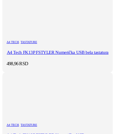
A4 TECH
,
TASTATURE
A4 Tech FK13P FSTYLER Numerička USB bela tastatura
498,96
RSD
A4 TECH
,
TASTATURE