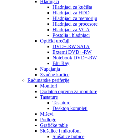
Hladnjaci
Hladnjaci za kućišta
Hladnjaci za HDD
Hladnjaci za memoriju
Hladnjaci za procesore
Hladnjaci za VGA
Postolja i hladnjaci
Optički uređaji
DVD+-RW SATA
Externi DVD+-RW
Notebook DVD+-RW
Blu-Ray
Napajanja
Zvučne kartice
Računarske periferije
Monitori
Dodatna oprema za monitore
Tastature
Tastature
Desktop kompleti
Miševi
Podloge
Grafičke table
Slušalice i mikrofoni
Slušalice bubice