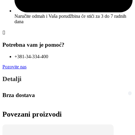
Naručite odmah i Vaša porudžbina će stići
za 3 do 7 radnih
dana
Potrebna vam je pomoć?
+381-34-334-400
Pozovite nas
Detalji
Brza dostava
Povezani proizvodi