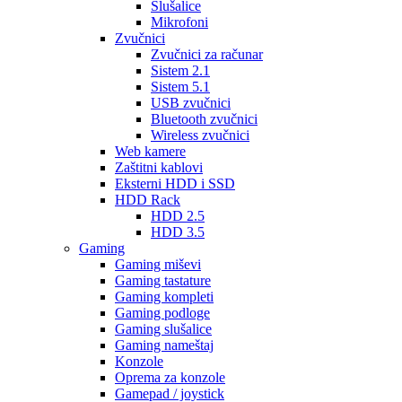
Slušalice
Mikrofoni
Zvučnici
Zvučnici za računar
Sistem 2.1
Sistem 5.1
USB zvučnici
Bluetooth zvučnici
Wireless zvučnici
Web kamere
Zaštitni kablovi
Eksterni HDD i SSD
HDD Rack
HDD 2.5
HDD 3.5
Gaming
Gaming miševi
Gaming tastature
Gaming kompleti
Gaming podloge
Gaming slušalice
Gaming nameštaj
Konzole
Oprema za konzole
Gamepad / joystick