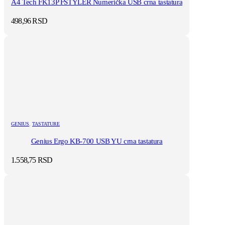
A4 Tech FK13P FSTYLER Numerička USB crna tastatura
498,96
RSD
GENIUS
,
TASTATURE
Genius Ergo KB-700 USB YU crna tastatura
1.558,75
RSD