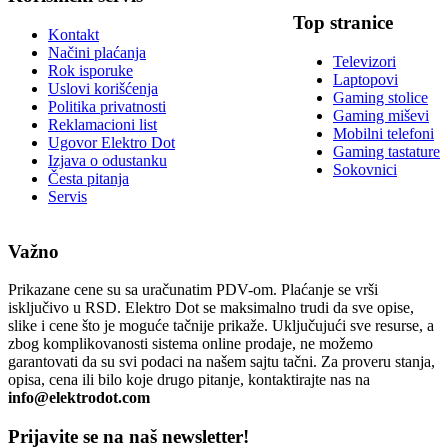
Top stranice
Kontakt
Načini plaćanja
Televizori
Rok isporuke
Laptopovi
Uslovi korišćenja
Gaming stolice
Politika privatnosti
Gaming miševi
Reklamacioni list
Mobilni telefoni
Ugovor Elektro Dot
Gaming tastature
Izjava o odustanku
Sokovnici
Česta pitanja
Servis
Važno
Prikazane cene su sa uračunatim PDV-om. Plaćanje se vrši
isključivo u RSD. Elektro Dot se maksimalno trudi da sve opise,
slike i cene što je moguće tačnije prikaže. Uključujući sve resurse, a
zbog komplikovanosti sistema online prodaje, ne možemo
garantovati da su svi podaci na našem sajtu tačni. Za proveru stanja,
opisa, cena ili bilo koje drugo pitanje, kontaktirajte nas na
info@elektrodot.com
Prijavite se na naš newsletter!