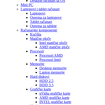
Desktop računari sa OS
Mini PC
Laptopovi i tablet računari
Laptopovi
Oprema za laptopove
Tablet računari
Oprema za tablete
Računarske komponente
Kućišta
Matične ploče
Intel matične ploče
AMD matične ploče
Procesori
Procesori AMD
Procesori Intel
Memorije
Desktop memorije
Laptop memorije
Hard diskovi
HDD 2.5
HDD 3.5
Grafičke karte
nVidia grafičke karte
AMD grafičke karte
INTEL grafičke karte