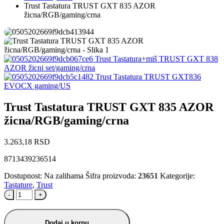
Trust Tastatura TRUST GXT 835 AZOR
žicna/RGB/gaming/crna
Trust Tastatura+miš TRUST GXT 838
AZOR žicni set/gaming/crna
Trust Tastatura TRUST GXT836
EVOCX gaming/US
Trust Tastatura TRUST GXT 835 AZOR
žicna/RGB/gaming/crna
3.263,18
RSD
8713439236514
Dostupnost:
Na zalihama
Šifra proizvoda:
23651
Kategorije:
Tastature
,
Trust
-
+
Dodaj u korpu