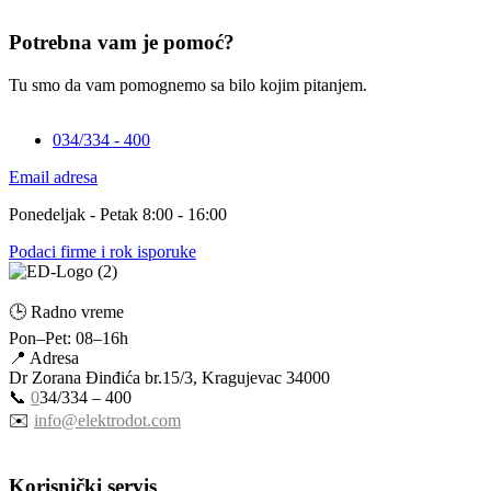
Potrebna vam je pomoć?
Tu smo da vam pomognemo sa bilo kojim pitanjem.
034/334 - 400
Email adresa
Ponedeljak - Petak 8:00 - 16:00
Podaci firme i rok isporuke
🕒 Radno vreme
Pon–Pet: 08–16h
📍 Adresa
Dr Zorana Đinđića br.15/3, Kragujevac 34000
📞
0
34/334 – 400
✉️
info@elektrodot.com
Korisnički servis