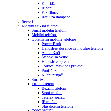
Kertridž
Riboni
Fax filmovi
Refili za štampače
Serveri
Mobilni i fiksni telefoni
Smart mobilni telefoni
Mobilni telefoni
Oprema za mobilne telefone
Power Bank
Handsfree slušalice za mobilne telefone
Auto držači
Štapovi za Selfie
Handsfree oprema
Torbice, maskice i privesci
Punjači za auto
Kućni punjači
Smartwatch
Fiksni telefoni
Bežični telefoni
Stoni telefoni
Telefax aparati
IP telefoni
Slušalice za telefone
TOKI VOKI