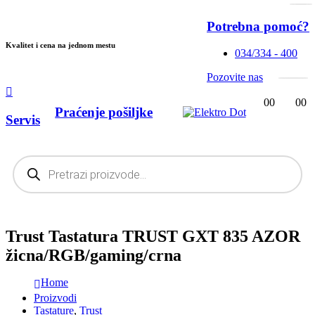
Potrebna pomoć?
Kvalitet i cena na jednom mestu
034/334 - 400
Pozovite nas
0
0
0
0
Praćenje pošiljke
Servis
Products
search
Trust Tastatura TRUST GXT 835 AZOR
žicna/RGB/gaming/crna
Home
Proizvodi
Tastature
,
Trust