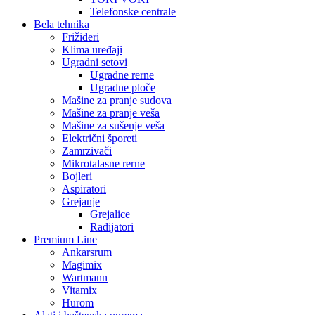
Telefonske centrale
Bela tehnika
Frižideri
Klima uređaji
Ugradni setovi
Ugradne rerne
Ugradne ploče
Mašine za pranje sudova
Mašine za pranje veša
Mašine za sušenje veša
Električni šporeti
Zamrzivači
Mikrotalasne rerne
Bojleri
Aspiratori
Grejanje
Grejalice
Radijatori
Premium Line
Ankarsrum
Magimix
Wartmann
Vitamix
Hurom