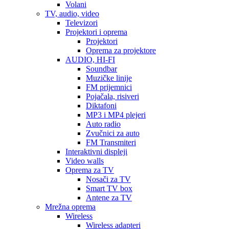
Volani
TV, audio, video
Televizori
Projektori i oprema
Projektori
Oprema za projektore
AUDIO, HI-FI
Soundbar
Muzičke linije
FM prijemnici
Pojačala, risiveri
Diktafoni
MP3 i MP4 plejeri
Auto radio
Zvučnici za auto
FM Transmiteri
Interaktivni displeji
Video walls
Oprema za TV
Nosači za TV
Smart TV box
Antene za TV
Mrežna oprema
Wireless
Wireless adapteri