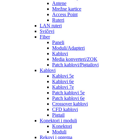
Antene
Mrežne kartice
Access Point
Ruteri
LAN ruteri
Svičevi
Fiber
Paneli
Moduli/Adapteri
Kablovi
Media konverteri/ZOK
Patch kablovi/Pigtailovi
Kablovi
Kablovi 5e
Kablovi 6e
Kablovi 7e
Patch kablovi 5e
Patch kablovi 6e
Crossover kablovi
CFD kablovi
Pigtail
Konektori i moduli
Konektori
Moduli
Rekovi i oprema