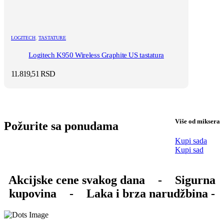
LOGITECH
,
TASTATURE
Logitech K950 Wireless Graphite US tastatura
11.819,51
RSD
Više od miksera
Požurite sa ponudama
Kupi sada
Kupi sad
Akcijske cene svakog dana
-
Sigurna
kupovina
-
Laka i brza narudžbina -