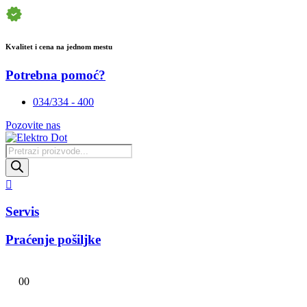
Kvalitet i cena na jednom mestu
Potrebna pomoć?
034/334 - 400
Pozovite nas
Products
search
Servis
Praćenje pošiljke
0
0