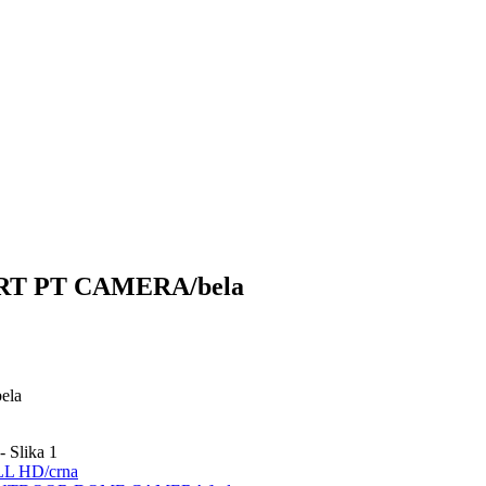
RT PT CAMERA/bela
ela
L HD/crna