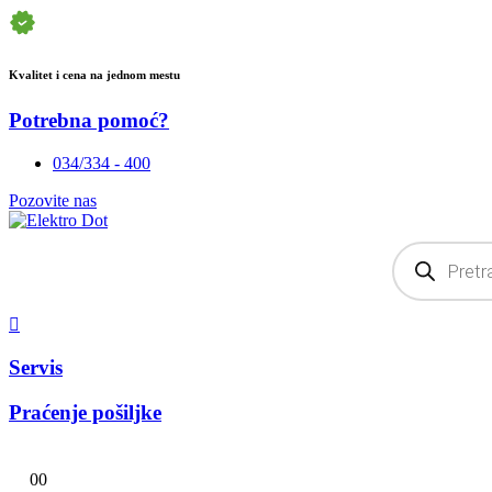
Kvalitet i cena na jednom mestu
Potrebna pomoć?
034/334 - 400
Pozovite nas
Products
search
Servis
Praćenje pošiljke
0
0