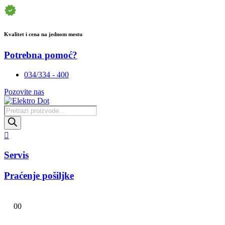
Kvalitet i cena na jednom mestu
Potrebna pomoć?
034/334 - 400
Pozovite nas
Products
search
Servis
Praćenje pošiljke
0
0