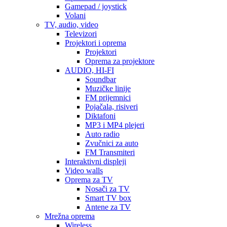
Gamepad / joystick
Volani
TV, audio, video
Televizori
Projektori i oprema
Projektori
Oprema za projektore
AUDIO, HI-FI
Soundbar
Muzičke linije
FM prijemnici
Pojačala, risiveri
Diktafoni
MP3 i MP4 plejeri
Auto radio
Zvučnici za auto
FM Transmiteri
Interaktivni displeji
Video walls
Oprema za TV
Nosači za TV
Smart TV box
Antene za TV
Mrežna oprema
Wireless