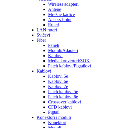
Wireless adapteri
Antene
Mrežne kartice
Access Point
Ruteri
LAN ruteri
Svičevi
Fiber
Paneli
Moduli/Adapteri
Kablovi
Media konverteri/ZOK
Patch kablovi/Pigtailovi
Kablovi
Kablovi 5e
Kablovi 6e
Kablovi 7e
Patch kablovi 5e
Patch kablovi 6e
Crossover kablovi
CFD kablovi
Pigtail
Konektori i moduli
Konektori
Moduli