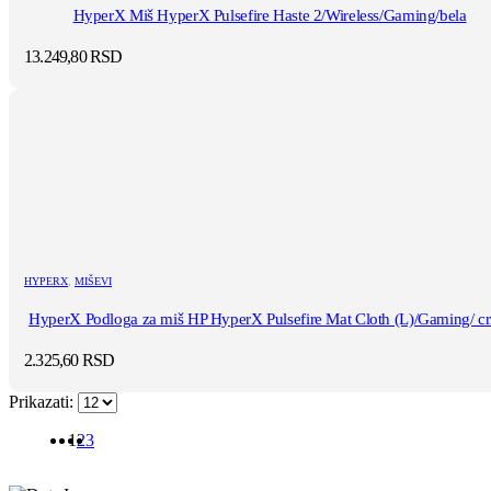
HyperX Miš HyperX Pulsefire Haste 2/Wireless/Gaming/bela
13.249,80
RSD
HYPERX
,
MIŠEVI
HyperX Podloga za miš HP HyperX Pulsefire Mat Cloth (L)/Gaming/ crn
2.325,60
RSD
Prikazati:
1
2
3