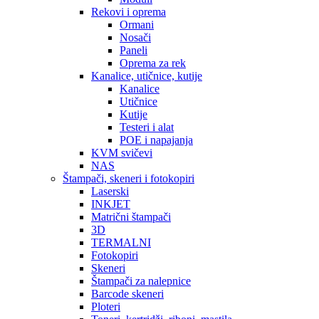
Rekovi i oprema
Ormani
Nosači
Paneli
Oprema za rek
Kanalice, utičnice, kutije
Kanalice
Utičnice
Kutije
Testeri i alat
POE i napajanja
KVM svičevi
NAS
Štampači, skeneri i fotokopiri
Laserski
INKJET
Matrični štampači
3D
TERMALNI
Fotokopiri
Skeneri
Štampači za nalepnice
Barcode skeneri
Ploteri