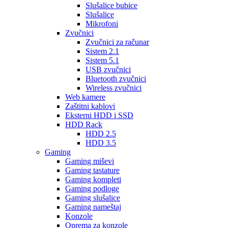
Slušalice bubice
Slušalice
Mikrofoni
Zvučnici
Zvučnici za računar
Sistem 2.1
Sistem 5.1
USB zvučnici
Bluetooth zvučnici
Wireless zvučnici
Web kamere
Zaštitni kablovi
Eksterni HDD i SSD
HDD Rack
HDD 2.5
HDD 3.5
Gaming
Gaming miševi
Gaming tastature
Gaming kompleti
Gaming podloge
Gaming slušalice
Gaming nameštaj
Konzole
Oprema za konzole