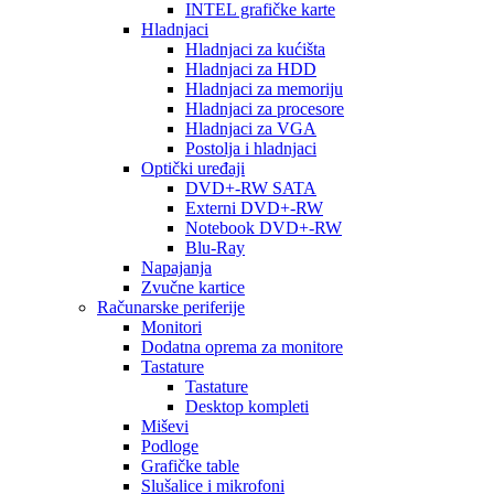
INTEL grafičke karte
Hladnjaci
Hladnjaci za kućišta
Hladnjaci za HDD
Hladnjaci za memoriju
Hladnjaci za procesore
Hladnjaci za VGA
Postolja i hladnjaci
Optički uređaji
DVD+-RW SATA
Externi DVD+-RW
Notebook DVD+-RW
Blu-Ray
Napajanja
Zvučne kartice
Računarske periferije
Monitori
Dodatna oprema za monitore
Tastature
Tastature
Desktop kompleti
Miševi
Podloge
Grafičke table
Slušalice i mikrofoni