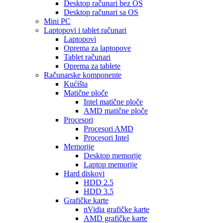
Desktop računari bez OS
Desktop računari sa OS
Mini PC
Laptopovi i tablet računari
Laptopovi
Oprema za laptopove
Tablet računari
Oprema za tablete
Računarske komponente
Kućišta
Matične ploče
Intel matične ploče
AMD matične ploče
Procesori
Procesori AMD
Procesori Intel
Memorije
Desktop memorije
Laptop memorije
Hard diskovi
HDD 2.5
HDD 3.5
Grafičke karte
nVidia grafičke karte
AMD grafičke karte