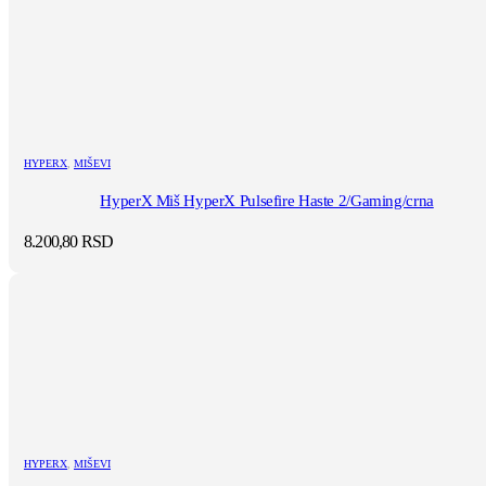
HYPERX
,
MIŠEVI
HyperX Miš HyperX Pulsefire Haste 2/Gaming/crna
8.200,80
RSD
HYPERX
,
MIŠEVI