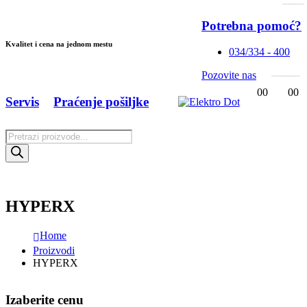
Potrebna pomoć?
Kvalitet i cena na jednom mestu
034/334 - 400
Pozovite nas
0
0
0
0
Servis
Praćenje pošiljke
Products
search
HYPERX
Home
Proizvodi
HYPERX
Izaberite cenu