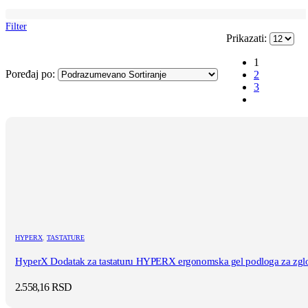
Filter
Prikazati:
1
Poređaj po:
2
3
HYPERX
,
TASTATURE
HyperX Dodatak za tastaturu HYPERX ergonomska gel podloga za zglo
2.558,16
RSD