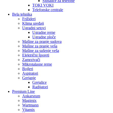
Slušalice za telefone
TOKI VOKI
Telefonske centrale
Bela tehnika
Frižideri
Klima uređaji
Ugradni setovi
Ugradne rerne
Ugradne ploče
Mašine za pranje sudova
Mašine za pranje veša
Mašine za sušenje veša
Električni šporeti
Zamrzivači
Mikrotalasne rerne
Bojleri
Aspiratori
Grejanje
Grejalice
Radijatori
Premium Line
Ankarsrum
Magimix
Wartmann
Vitamix