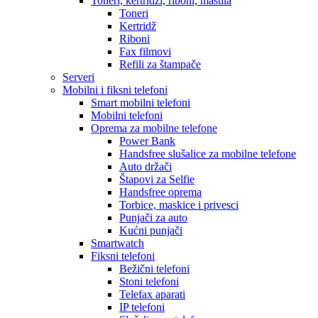
Toneri, kertridži, riboni, mastila
Toneri
Kertridž
Riboni
Fax filmovi
Refili za štampače
Serveri
Mobilni i fiksni telefoni
Smart mobilni telefoni
Mobilni telefoni
Oprema za mobilne telefone
Power Bank
Handsfree slušalice za mobilne telefone
Auto držači
Štapovi za Selfie
Handsfree oprema
Torbice, maskice i privesci
Punjači za auto
Kućni punjači
Smartwatch
Fiksni telefoni
Bežični telefoni
Stoni telefoni
Telefax aparati
IP telefoni