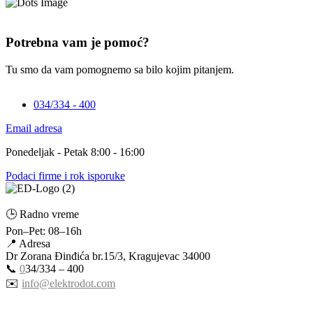
Potrebna vam je pomoć?
Tu smo da vam pomognemo sa bilo kojim pitanjem.
034/334 - 400
Email adresa
Ponedeljak - Petak 8:00 - 16:00
Podaci firme i rok isporuke
🕒 Radno vreme
Pon–Pet: 08–16h
📍 Adresa
Dr Zorana Đinđića br.15/3, Kragujevac 34000
📞
0
34/334 – 400
✉️
info@elektrodot.com