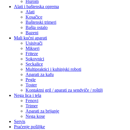
Hurom
Alati i baštenska oprema
Alati
Kosačice
Baštenski trimeri
Bašta ostalo
Bazeni
Mali kućni aparati
Usisivači
Mikseri
Friteze
Sokovnici
Seckalice
Multipraktici i kuhinjski roboti
Aparati za kafu
Pegle
Toster
Kontaktni gril / aparati za sendviče / roštilj
Nega lica i tela
Fenovi
Trimer
Aparati za brijanje
Nega kose
Servis
Praćenje pošiljke