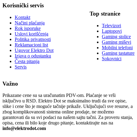
Korisnički servis
Top stranice
Kontakt
Načini plaćanja
Televizori
Rok isporuke
Laptopovi
Uslovi korišćenja
Gaming stolice
Politika privatnosti
Gaming miševi
Reklamacioni list
Mobilni telefoni
Ugovor Elektro Dot
Gaming tastature
Izjava o odustanku
Sokovnici
Česta pitanja
Servis
Važno
Prikazane cene su sa uračunatim PDV-om. Plaćanje se vrši
isključivo u RSD. Elektro Dot se maksimalno trudi da sve opise,
slike i cene što je moguće tačnije prikaže. Uključujući sve resurse, a
zbog komplikovanosti sistema online prodaje, ne možemo
garantovati da su svi podaci na našem sajtu tačni. Za proveru stanja,
opisa, cena ili bilo koje drugo pitanje, kontaktirajte nas na
info@elektrodot.com