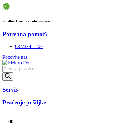
Kvalitet i cena na jednom mestu
Potrebna pomoć?
034/334 - 400
Pozovite nas
Products
search
Servis
Praćenje pošiljke
0
0