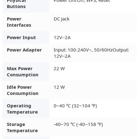
Buttons
Power
DC Jack
Interfaces
Power Input
12V⎓2A
Power Adapter
Input: 100-240V~, 50/60HzOutput:
12V⎓2A
Max Power
22 W
Consumption
Idle Power
12 W
Consumption
Operating
0~40 ℃ (32~104 ℉)
Temperature
Storage
-40~70 ℃ (-40~158 ℉)
Temperature