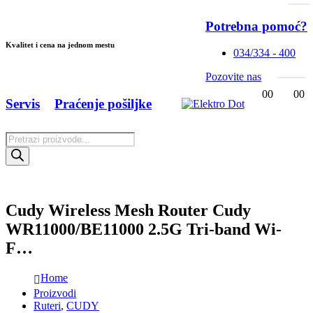
Potrebna pomoć?
Kvalitet i cena na jednom mestu
034/334 - 400
Pozovite nas
0
0
0
0
Servis
Praćenje pošiljke
Products
search
Cudy Wireless Mesh Router Cudy
WR11000/BE11000 2.5G Tri-band Wi-
F…
Home
Proizvodi
Ruteri
,
CUDY