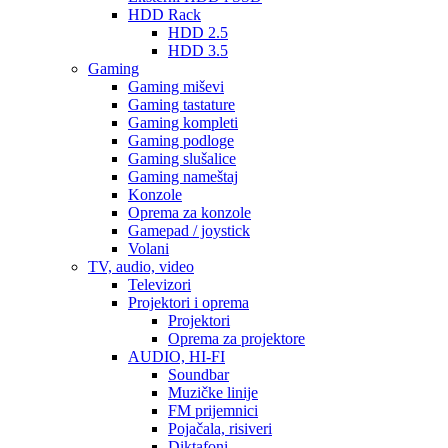
HDD Rack
HDD 2.5
HDD 3.5
Gaming
Gaming miševi
Gaming tastature
Gaming kompleti
Gaming podloge
Gaming slušalice
Gaming nameštaj
Konzole
Oprema za konzole
Gamepad / joystick
Volani
TV, audio, video
Televizori
Projektori i oprema
Projektori
Oprema za projektore
AUDIO, HI-FI
Soundbar
Muzičke linije
FM prijemnici
Pojačala, risiveri
Diktafoni