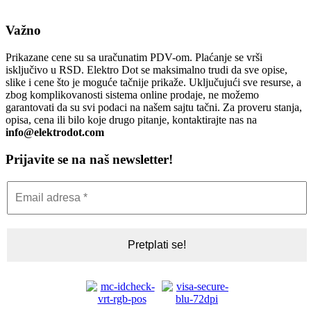
Važno
Prikazane cene su sa uračunatim PDV-om. Plaćanje se vrši
isključivo u RSD. Elektro Dot se maksimalno trudi da sve opise,
slike i cene što je moguće tačnije prikaže. Uključujući sve resurse, a
zbog komplikovanosti sistema online prodaje, ne možemo
garantovati da su svi podaci na našem sajtu tačni. Za proveru stanja,
opisa, cena ili bilo koje drugo pitanje, kontaktirajte nas na
info@elektrodot.com
Prijavite se na naš newsletter!