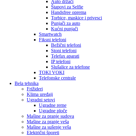
Auto držači
Štapovi za Selfie
Handsfree oprema
Torbice, maskice i privesci
Punjači za auto
Kućni punjači
Smartwatch
Fiksni telefoni
Bežični telefoni
Stoni telefoni
Telefax aparati
IP telefoni
Slušalice za telefone
TOKI VOKI
Telefonske centrale
Bela tehnika
Frižideri
Klima uređaji
Ugradni setovi
Ugradne rerne
Ugradne ploče
Mašine za pranje sudova
Mašine za pranje veša
Mašine za sušenje veša
Električni šporeti