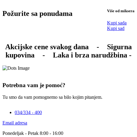
Više od miksera
Požurite sa ponudama
Kupi sada
Kupi sad
Akcijske cene svakog dana
-
Sigurna
kupovina
-
Laka i brza narudžbina -
Potrebna vam je pomoć?
Tu smo da vam pomognemo sa bilo kojim pitanjem.
034/334 - 400
Email adresa
Ponedeljak - Petak 8:00 - 16:00