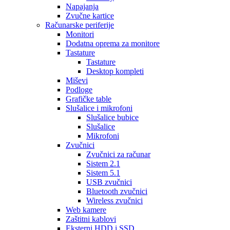
Napajanja
Zvučne kartice
Računarske periferije
Monitori
Dodatna oprema za monitore
Tastature
Tastature
Desktop kompleti
Miševi
Podloge
Grafičke table
Slušalice i mikrofoni
Slušalice bubice
Slušalice
Mikrofoni
Zvučnici
Zvučnici za računar
Sistem 2.1
Sistem 5.1
USB zvučnici
Bluetooth zvučnici
Wireless zvučnici
Web kamere
Zaštitni kablovi
Eksterni HDD i SSD