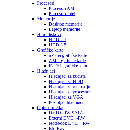
Procesori
Procesori AMD
Procesori Intel
Memorije
Desktop memorije
Laptop memorije
Hard diskovi
HDD 2.5
HDD 3.5
Grafičke karte
nVidia grafičke karte
AMD grafičke karte
INTEL grafičke karte
Hladnjaci
Hladnjaci za kućišta
Hladnjaci za HDD
Hladnjaci za memoriju
Hladnjaci za procesore
Hladnjaci za VGA
Postolja i hladnjaci
Optički uređaji
DVD+-RW SATA
Externi DVD+-RW
Notebook DVD+-RW
Blu-Ray