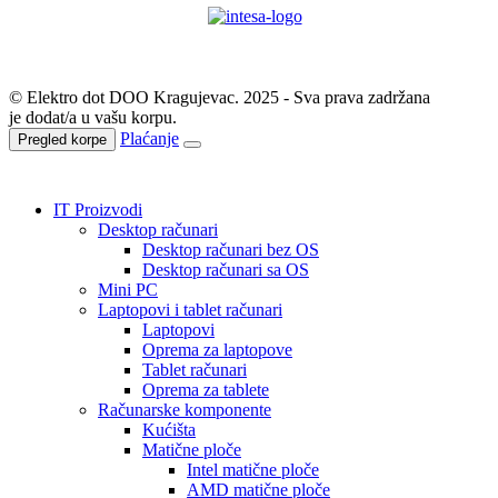
© Elektro dot DOO Kragujevac. 2025 - Sva prava zadržana
je dodat/a u vašu korpu.
Plaćanje
Pregled korpe
IT Proizvodi
Desktop računari
Desktop računari bez OS
Desktop računari sa OS
Mini PC
Laptopovi i tablet računari
Laptopovi
Oprema za laptopove
Tablet računari
Oprema za tablete
Računarske komponente
Kućišta
Matične ploče
Intel matične ploče
AMD matične ploče