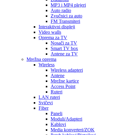
MP3 i MP4 plejeri
Auto radio
Zvučnici za auto
FM Transmiteri
Interaktivni displeji
Video walls
Oprema za TV
Nosači za TV
Smart TV box
Antene za TV
Mrežna oprema
Wireless
Wireless adapteri
Antene
Mrežne kartice
Access Point
Ruteri
LAN ruteri
Svičevi
Fiber
Paneli
Moduli/Adapteri
Kablovi
Media konverteri/ZOK