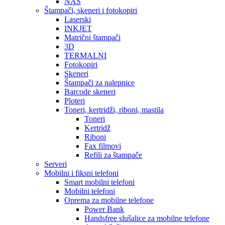
NAS
Štampači, skeneri i fotokopiri
Laserski
INKJET
Matrični štampači
3D
TERMALNI
Fotokopiri
Skeneri
Štampači za nalepnice
Barcode skeneri
Ploteri
Toneri, kertridži, riboni, mastila
Toneri
Kertridž
Riboni
Fax filmovi
Refili za štampače
Serveri
Mobilni i fiksni telefoni
Smart mobilni telefoni
Mobilni telefoni
Oprema za mobilne telefone
Power Bank
Handsfree slušalice za mobilne telefone