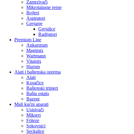
Zamrzivači
Mikrotalasne rerne
Bojleri
Aspiratori
Grejanje
Grejalice
Radijatori
Premium Line
Ankarsrum
Magimix
Wartmann
Vitamix
Hurom
Alati i baštenska oprema
Alati
Kosačice
Baštenski trimeri
Bašta ostalo
Bazeni
Mali kućni aparati
Usisivači
Mikseri
Friteze
Sokovnici
Seckalice