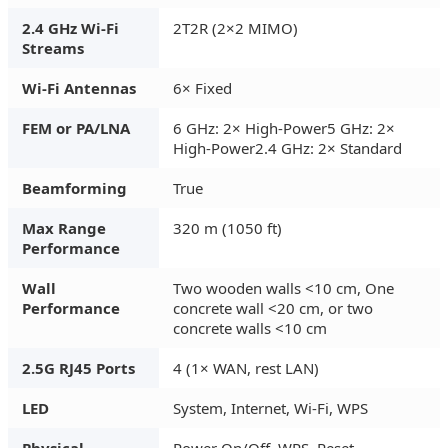
2.4 GHz Wi-Fi
2T2R (2×2 MIMO)
Streams
Wi-Fi Antennas
6× Fixed
FEM or PA/LNA
6 GHz: 2× High-Power5 GHz: 2×
High-Power2.4 GHz: 2× Standard
Beamforming
True
Max Range
320 m (1050 ft)
Performance
Wall
Two wooden walls <10 cm, One
Performance
concrete wall <20 cm, or two
concrete walls <10 cm
2.5G RJ45 Ports
4 (1× WAN, rest LAN)
LED
System, Internet, Wi-Fi, WPS
Physical
Power On/Off, WPS, Reset