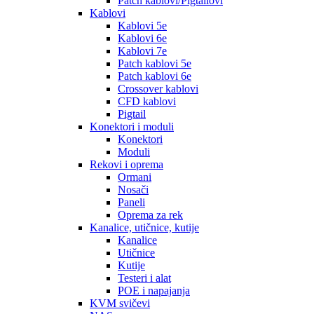
Patch kablovi/Pigtailovi
Kablovi
Kablovi 5e
Kablovi 6e
Kablovi 7e
Patch kablovi 5e
Patch kablovi 6e
Crossover kablovi
CFD kablovi
Pigtail
Konektori i moduli
Konektori
Moduli
Rekovi i oprema
Ormani
Nosači
Paneli
Oprema za rek
Kanalice, utičnice, kutije
Kanalice
Utičnice
Kutije
Testeri i alat
POE i napajanja
KVM svičevi