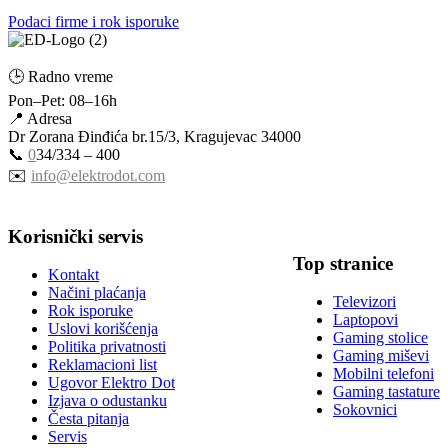
Podaci firme i rok isporuke
🕒 Radno vreme
Pon–Pet: 08–16h
📍 Adresa
Dr Zorana Đinđića br.15/3, Kragujevac 34000
📞
0
34/334 – 400
✉️
info@elektrodot.com
Korisnički servis
Top stranice
Kontakt
Načini plaćanja
Televizori
Rok isporuke
Laptopovi
Uslovi korišćenja
Gaming stolice
Politika privatnosti
Gaming miševi
Reklamacioni list
Mobilni telefoni
Ugovor Elektro Dot
Gaming tastature
Izjava o odustanku
Sokovnici
Česta pitanja
Servis