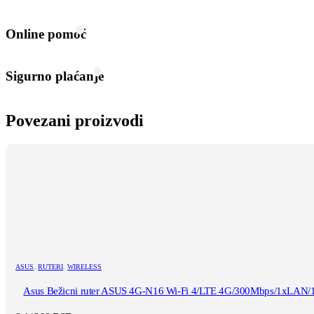
Online pomoć
Sigurno plaćanje
Povezani proizvodi
ASUS
,
RUTERI
,
WIRELESS
Asus Bežicni ruter ASUS 4G-N16 Wi-Fi 4/LTE 4G/300Mbps/1xLAN/1