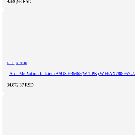
9.446,98
RSD
ASUS
,
RUTERI
Asus Mrežni mesh sistem ASUS EBM68(W-1-PK) WiFi/AX7800/574/2
34.872,37
RSD