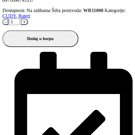
6971690793357
Dostupnost:
Na zalihama
Šifra proizvoda:
WR11000
Kategorije:
CUDY
,
Ruteri
-
+
Dodaj u korpu