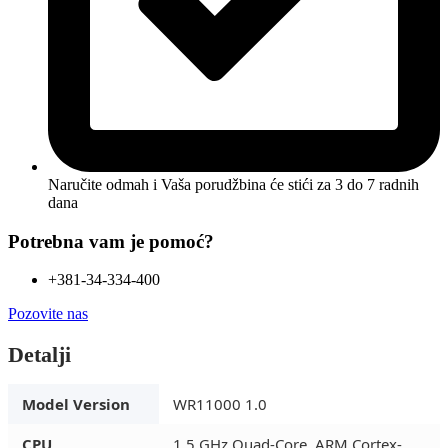
Naručite odmah i Vaša porudžbina će stići
za 3 do 7 radnih
dana
Potrebna vam je pomoć?
+381-34-334-400
Pozovite nas
Detalji
Model Version
WR11000 1.0
CPU
1.5 GHz Quad-Core, ARM Cortex-