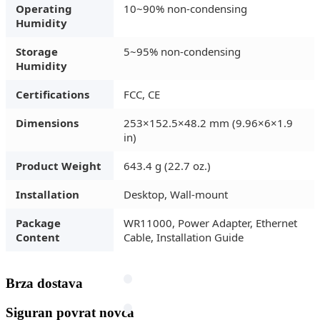
Operating
10~90% non-condensing
Humidity
Storage
5~95% non-condensing
Humidity
Certifications
FCC, CE
Dimensions
253×152.5×48.2 mm (9.96×6×1.9
in)
Product Weight
643.4 g (22.7 oz.)
Installation
Desktop, Wall-mount
Package
WR11000, Power Adapter, Ethernet
Content
Cable, Installation Guide
Brza dostava
Siguran povrat novca