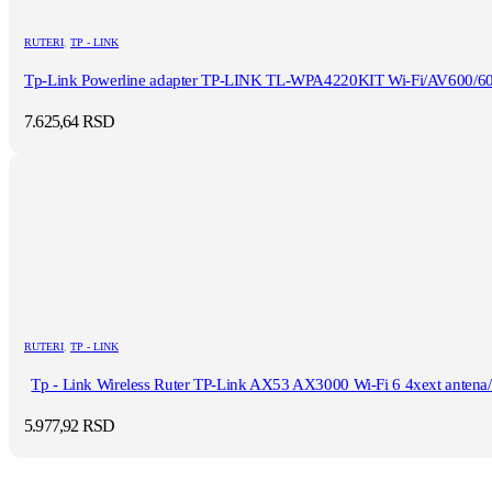
RUTERI
,
TP - LINK
Tp-Link Powerline adapter TP-LINK TL-WPA4220KIT Wi-Fi/AV600/60
7.625,64
RSD
RUTERI
,
TP - LINK
Tp - Link Wireless Ruter TP-Link AX53 AX3000 Wi-Fi 6 4xext antena
5.977,92
RSD