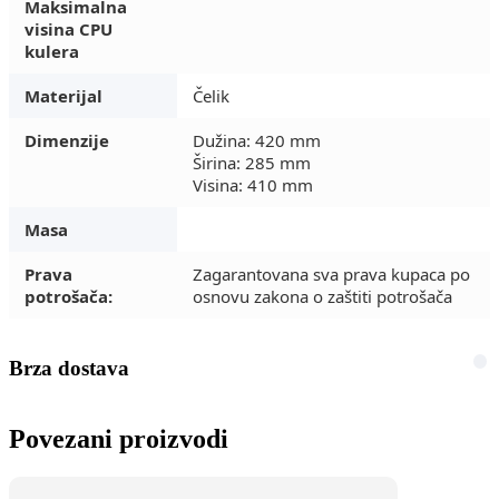
Maksimalna
visina CPU
kulera
Materijal
Čelik
Dimenzije
Dužina: 420 mm
Širina: 285 mm
Visina: 410 mm
Masa
Prava
Zagarantovana sva prava kupaca po
potrošača:
osnovu zakona o zaštiti potrošača
Brza dostava
Povezani proizvodi