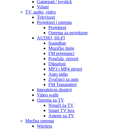
Gamepad / joystick
Volani
TV, audio, video
Televizori
Projektori i oprema
Projektori
Oprema za projektore
AUDIO, HI-FI
Soundbar
Muzičke linije
FM prijemnici
Pojačala, risiveri
Diktafoni
MP3 i MP4 plejeri
Auto radio
Zvučnici za auto
FM Transmiteri
Interaktivni displeji
Video walls
Oprema za TV
Nosači za TV
Smart TV box
Antene za TV
Mrežna oprema
Wireless