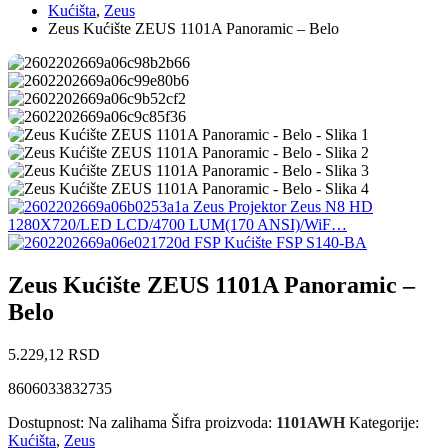
Kućišta
,
Zeus
Zeus Kućište ZEUS 1101A Panoramic – Belo
Zeus Projektor Zeus N8 HD
1280X720/LED LCD/4700 LUM(170 ANSI)/WiF…
FSP Kućište FSP S140-BA
Zeus Kućište ZEUS 1101A Panoramic –
Belo
5.229,12
RSD
8606033832735
Dostupnost:
Na zalihama
Šifra proizvoda:
1101AWH
Kategorije:
Kućišta
,
Zeus