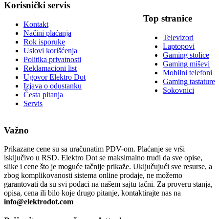
Korisnički servis
Top stranice
Kontakt
Načini plaćanja
Televizori
Rok isporuke
Laptopovi
Uslovi korišćenja
Gaming stolice
Politika privatnosti
Gaming miševi
Reklamacioni list
Mobilni telefoni
Ugovor Elektro Dot
Gaming tastature
Izjava o odustanku
Sokovnici
Česta pitanja
Servis
Važno
Prikazane cene su sa uračunatim PDV-om. Plaćanje se vrši
isključivo u RSD. Elektro Dot se maksimalno trudi da sve opise,
slike i cene što je moguće tačnije prikaže. Uključujući sve resurse, a
zbog komplikovanosti sistema online prodaje, ne možemo
garantovati da su svi podaci na našem sajtu tačni. Za proveru stanja,
opisa, cena ili bilo koje drugo pitanje, kontaktirajte nas na
info@elektrodot.com