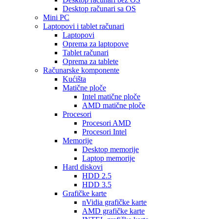
Desktop računari sa OS
Mini PC
Laptopovi i tablet računari
Laptopovi
Oprema za laptopove
Tablet računari
Oprema za tablete
Računarske komponente
Kućišta
Matične ploče
Intel matične ploče
AMD matične ploče
Procesori
Procesori AMD
Procesori Intel
Memorije
Desktop memorije
Laptop memorije
Hard diskovi
HDD 2.5
HDD 3.5
Grafičke karte
nVidia grafičke karte
AMD grafičke karte