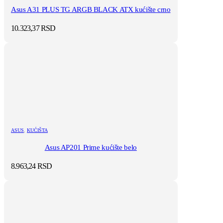
Asus A31 PLUS TG ARGB BLACK ATX kućište crno
10.323,37
RSD
ASUS
,
KUĆIŠTA
Asus AP201 Prime kućište belo
8.963,24
RSD