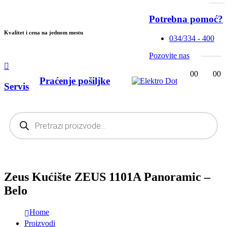
Potrebna pomoć?
Kvalitet i cena na jednom mestu
034/334 - 400
Pozovite nas
0
0
0
0
Praćenje pošiljke
Servis
Products
search
Zeus Kućište ZEUS 1101A Panoramic –
Belo
Home
Proizvodi