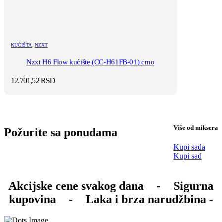
KUĆIŠTA
,
NZXT
Nzxt H6 Flow kućište (CC-H61FB-01) crno
12.701,52
RSD
Više od miksera
Požurite sa ponudama
Kupi sada
Kupi sad
Akcijske cene svakog dana
-
Sigurna
kupovina
-
Laka i brza narudžbina -