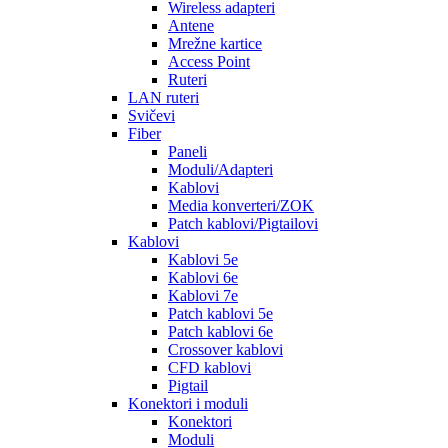
Wireless adapteri
Antene
Mrežne kartice
Access Point
Ruteri
LAN ruteri
Svičevi
Fiber
Paneli
Moduli/Adapteri
Kablovi
Media konverteri/ZOK
Patch kablovi/Pigtailovi
Kablovi
Kablovi 5e
Kablovi 6e
Kablovi 7e
Patch kablovi 5e
Patch kablovi 6e
Crossover kablovi
CFD kablovi
Pigtail
Konektori i moduli
Konektori
Moduli