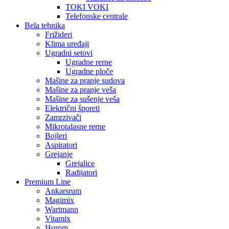
TOKI VOKI
Telefonske centrale
Bela tehnika
Frižideri
Klima uređaji
Ugradni setovi
Ugradne rerne
Ugradne ploče
Mašine za pranje sudova
Mašine za pranje veša
Mašine za sušenje veša
Električni šporeti
Zamrzivači
Mikrotalasne rerne
Bojleri
Aspiratori
Grejanje
Grejalice
Radijatori
Premium Line
Ankarsrum
Magimix
Wartmann
Vitamix
Hurom