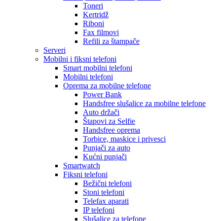
Toneri
Kertridž
Riboni
Fax filmovi
Refili za štampače
Serveri
Mobilni i fiksni telefoni
Smart mobilni telefoni
Mobilni telefoni
Oprema za mobilne telefone
Power Bank
Handsfree slušalice za mobilne telefone
Auto držači
Štapovi za Selfie
Handsfree oprema
Torbice, maskice i privesci
Punjači za auto
Kućni punjači
Smartwatch
Fiksni telefoni
Bežični telefoni
Stoni telefoni
Telefax aparati
IP telefoni
Slušalice za telefone