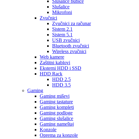
Slušalice bubice
Slušalice
Mikrofoni
Zvučnici
Zvučnici za računar
Sistem 2.1
Sistem 5.1
USB zvučnici
Bluetooth zvučnici
Wireless zvučnici
Web kamere
Zaštitni kablovi
Eksterni HDD i SSD
HDD Rack
HDD 2.5
HDD 3.5
Gaming
Gaming miševi
Gaming tastature
Gaming kompleti
Gaming podloge
Gaming slušalice
Gaming nameštaj
Konzole
Oprema za konzole