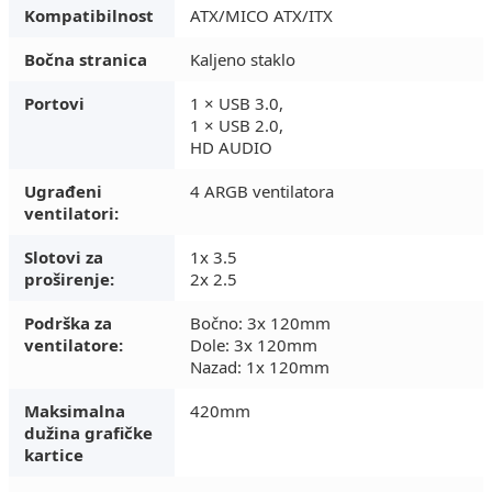
Kompatibilnost
ATX/MICO ATX/ITX
Bočna stranica
Kaljeno staklo
Portovi
1 × USB 3.0,
1 × USB 2.0,
HD AUDIO
Ugrađeni
4 ARGB ventilatora
ventilatori:
Slotovi za
1x 3.5
proširenje:
2x 2.5
Podrška za
Bočno: 3x 120mm
ventilatore:
Dole: 3x 120mm
Nazad: 1x 120mm
Maksimalna
420mm
dužina grafičke
kartice