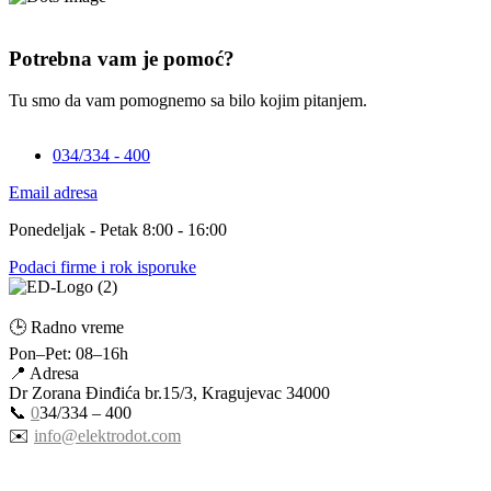
Potrebna vam je pomoć?
Tu smo da vam pomognemo sa bilo kojim pitanjem.
034/334 - 400
Email adresa
Ponedeljak - Petak 8:00 - 16:00
Podaci firme i rok isporuke
🕒 Radno vreme
Pon–Pet: 08–16h
📍 Adresa
Dr Zorana Đinđića br.15/3, Kragujevac 34000
📞
0
34/334 – 400
✉️
info@elektrodot.com