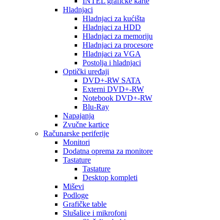
INTEL grafičke karte
Hladnjaci
Hladnjaci za kućišta
Hladnjaci za HDD
Hladnjaci za memoriju
Hladnjaci za procesore
Hladnjaci za VGA
Postolja i hladnjaci
Optički uređaji
DVD+-RW SATA
Externi DVD+-RW
Notebook DVD+-RW
Blu-Ray
Napajanja
Zvučne kartice
Računarske periferije
Monitori
Dodatna oprema za monitore
Tastature
Tastature
Desktop kompleti
Miševi
Podloge
Grafičke table
Slušalice i mikrofoni