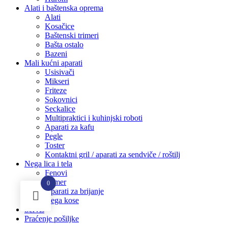
Alati i baštenska oprema
Alati
Kosačice
Baštenski trimeri
Bašta ostalo
Bazeni
Mali kućni aparati
Usisivači
Mikseri
Friteze
Sokovnici
Seckalice
Multipraktici i kuhinjski roboti
Aparati za kafu
Pegle
Toster
Kontaktni gril / aparati za sendviče / roštilj
Nega lica i tela
Fenovi
Trimer
0
Aparati za brijanje
Nega kose
Servis
Praćenje pošiljke