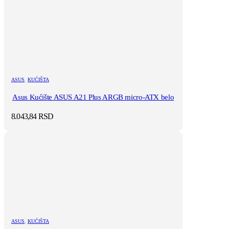
ASUS
,
KUĆIŠTA
Asus Kućište ASUS A21 Plus ARGB micro-ATX belo
8.043,84
RSD
ASUS
,
KUĆIŠTA