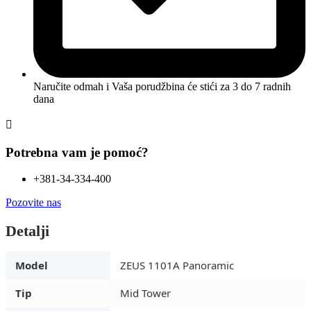
Naručite odmah i Vaša porudžbina će stići
za 3 do 7 radnih
dana
Potrebna vam je pomoć?
+381-34-334-400
Pozovite nas
Detalji
Model
ZEUS 1101A Panoramic
Tip
Mid Tower