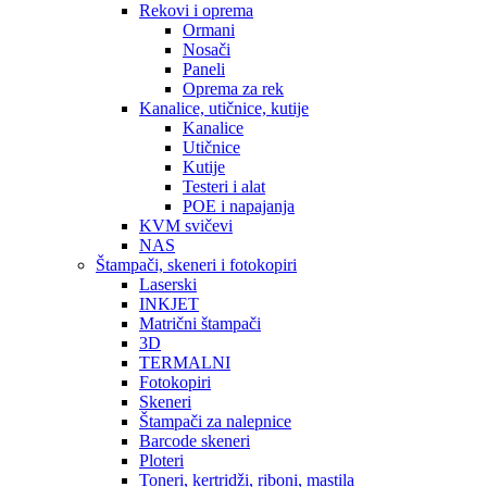
Rekovi i oprema
Ormani
Nosači
Paneli
Oprema za rek
Kanalice, utičnice, kutije
Kanalice
Utičnice
Kutije
Testeri i alat
POE i napajanja
KVM svičevi
NAS
Štampači, skeneri i fotokopiri
Laserski
INKJET
Matrični štampači
3D
TERMALNI
Fotokopiri
Skeneri
Štampači za nalepnice
Barcode skeneri
Ploteri
Toneri, kertridži, riboni, mastila