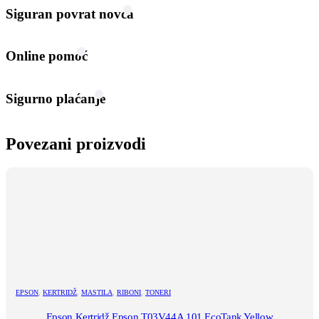
Siguran povrat novca
Online pomoć
Sigurno plaćanje
Povezani proizvodi
EPSON
,
KERTRIDŽ
,
MASTILA
,
RIBONI
,
TONERI
Epson Kertridž Epson T03V44A 101 EcoTank Yellow