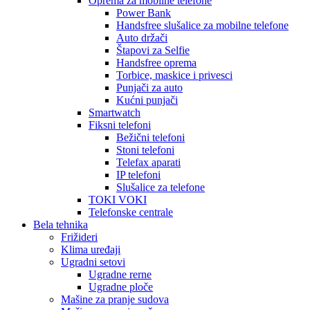
Oprema za mobilne telefone
Power Bank
Handsfree slušalice za mobilne telefone
Auto držači
Štapovi za Selfie
Handsfree oprema
Torbice, maskice i privesci
Punjači za auto
Kućni punjači
Smartwatch
Fiksni telefoni
Bežični telefoni
Stoni telefoni
Telefax aparati
IP telefoni
Slušalice za telefone
TOKI VOKI
Telefonske centrale
Bela tehnika
Frižideri
Klima uređaji
Ugradni setovi
Ugradne rerne
Ugradne ploče
Mašine za pranje sudova