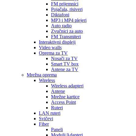
FM prijemnici
Pojačala, risiveri
Diktafoni
MP3 i MP4 plejeri
Auto radio
Zvučnici za auto
FM Transmiteri
Interaktivni displeji
Video walls
Oprema za TV
Nosači za TV
Smart TV box
Antene za TV
Mrežna oprema
Wireless
Wireless adapteri
Antene
Mrežne kartice
Access Point
Ruteri
LAN ruteri
Svičevi
Fiber
Paneli
Moduli/Adapteri