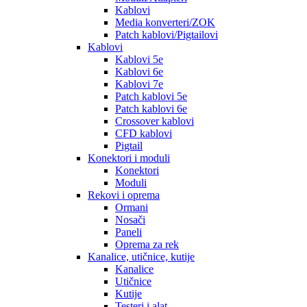
Kablovi
Media konverteri/ZOK
Patch kablovi/Pigtailovi
Kablovi
Kablovi 5e
Kablovi 6e
Kablovi 7e
Patch kablovi 5e
Patch kablovi 6e
Crossover kablovi
CFD kablovi
Pigtail
Konektori i moduli
Konektori
Moduli
Rekovi i oprema
Ormani
Nosači
Paneli
Oprema za rek
Kanalice, utičnice, kutije
Kanalice
Utičnice
Kutije
Testeri i alat