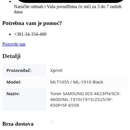
Naručite odmah i Vaša porudžbina će stići
za 3 do 7 radnih
dana
Potrebna vam je pomoć?
+381-34-334-400
Pozovite nas
Detalji
Proizvođač:
Xprint
Model:
MLT105S / ML-1910 Black
Naziv:
Toner SAMSUNG SCX-4623FN/SCX-
4600/ML-1910/1915/2525/SF-
650P/SF-655R
Brza dostava