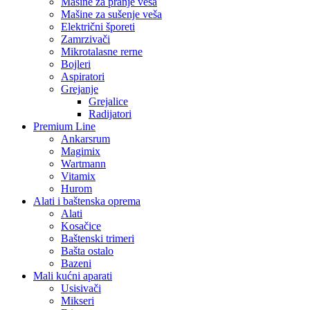
Mašine za pranje veša
Mašine za sušenje veša
Električni šporeti
Zamrzivači
Mikrotalasne rerne
Bojleri
Aspiratori
Grejanje
Grejalice
Radijatori
Premium Line
Ankarsrum
Magimix
Wartmann
Vitamix
Hurom
Alati i baštenska oprema
Alati
Kosačice
Baštenski trimeri
Bašta ostalo
Bazeni
Mali kućni aparati
Usisivači
Mikseri