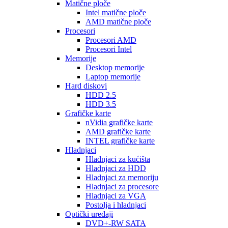
Matične ploče
Intel matične ploče
AMD matične ploče
Procesori
Procesori AMD
Procesori Intel
Memorije
Desktop memorije
Laptop memorije
Hard diskovi
HDD 2.5
HDD 3.5
Grafičke karte
nVidia grafičke karte
AMD grafičke karte
INTEL grafičke karte
Hladnjaci
Hladnjaci za kućišta
Hladnjaci za HDD
Hladnjaci za memoriju
Hladnjaci za procesore
Hladnjaci za VGA
Postolja i hladnjaci
Optički uređaji
DVD+-RW SATA