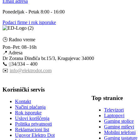
Email adresa
Ponedeljak - Petak 8:00 - 16:00
Podaci firme i rok isporuke
🕒 Radno vreme
Pon–Pet: 08–16h
📍 Adresa
Dr Zorana Đinđića br.15/3, Kragujevac 34000
📞
0
34/334 – 400
✉️
info@elektrodot.com
Korisnički servis
Top stranice
Kontakt
Načini plaćanja
Televizori
Rok isporuke
Laptopovi
Uslovi korišćenja
Gaming stolice
Politika privatnosti
Gaming miševi
Reklamacioni list
Mobilni telefoni
Ugovor Elektro Dot
Gaming tastature