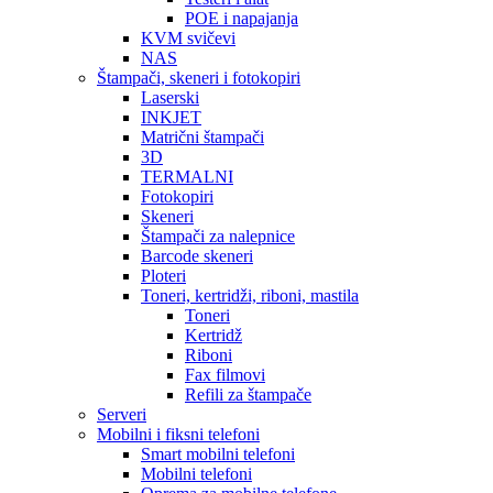
POE i napajanja
KVM svičevi
NAS
Štampači, skeneri i fotokopiri
Laserski
INKJET
Matrični štampači
3D
TERMALNI
Fotokopiri
Skeneri
Štampači za nalepnice
Barcode skeneri
Ploteri
Toneri, kertridži, riboni, mastila
Toneri
Kertridž
Riboni
Fax filmovi
Refili za štampače
Serveri
Mobilni i fiksni telefoni
Smart mobilni telefoni
Mobilni telefoni