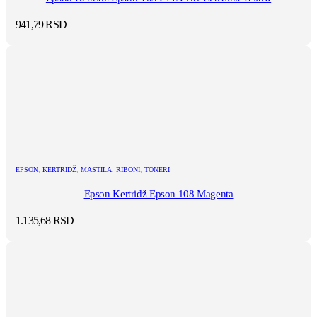
941,79
RSD
EPSON
,
KERTRIDŽ
,
MASTILA
,
RIBONI
,
TONERI
Epson Kertridž Epson 108 Magenta
1.135,68
RSD