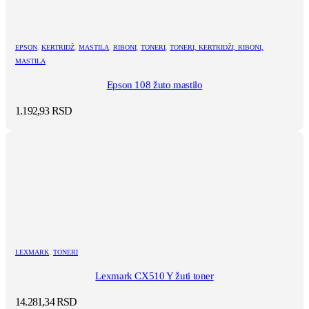
EPSON
,
KERTRIDŽ
,
MASTILA
,
RIBONI
,
TONERI
,
TONERI, KERTRIDŽI, RIBONI,
MASTILA
Epson 108 žuto mastilo
1.192,93
RSD
LEXMARK
,
TONERI
Lexmark CX510 Y žuti toner
14.281,34
RSD