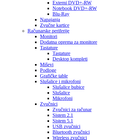
Externi DVD+-RW
Notebook DVD+-RW
Blu-Ray
Napajanja
Zvučne kartice
Računarske periferije
Monitori
Dodatna oprema za monitore
Tastature
Tastature
Desktop kompleti
Miševi
Podloge
Grafičke table
Slušalice i mikrofoni
Slušalice bubice
Slušalice
Mikrofoni
Zvučnici
Zvučnici za računar
Sistem 2.1
Sistem 5.1
USB zvučnici
Bluetooth zvučnici
Wireless zvučnici