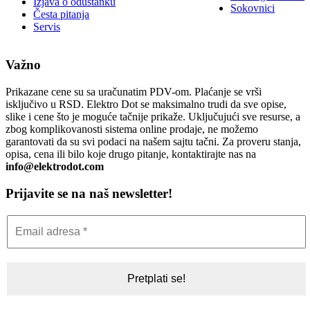
Izjava o odustanku
Sokovnici
Česta pitanja
Servis
Važno
Prikazane cene su sa uračunatim PDV-om. Plaćanje se vrši
isključivo u RSD. Elektro Dot se maksimalno trudi da sve opise,
slike i cene što je moguće tačnije prikaže. Uključujući sve resurse, a
zbog komplikovanosti sistema online prodaje, ne možemo
garantovati da su svi podaci na našem sajtu tačni. Za proveru stanja,
opisa, cena ili bilo koje drugo pitanje, kontaktirajte nas na
info@elektrodot.com
Prijavite se na naš newsletter!