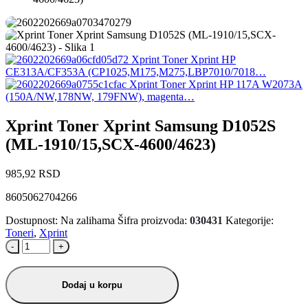
Xprint Toner Xprint HP
CE313A/CF353A (CP1025,M175,M275,LBP7010/7018…
Xprint Toner Xprint HP 117A W2073A
(150A/NW,178NW, 179FNW), magenta…
Xprint Toner Xprint Samsung D1052S
(ML-1910/15,SCX-4600/4623)
985,92
RSD
8605062704266
Dostupnost:
Na zalihama
Šifra proizvoda:
030431
Kategorije:
Toneri
,
Xprint
-
+
Dodaj u korpu