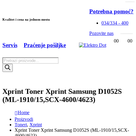
Potrebna pomoć?
Kvalitet i cena na jednom mestu
034/334 - 400
Pozovite nas
0
0
0
0
Servis
Praćenje pošiljke
Products
search
Xprint Toner Xprint Samsung D1052S
(ML-1910/15,SCX-4600/4623)
Home
Proizvodi
Toneri
,
Xprint
Xprint Toner Xprint Samsung D1052S (ML-1910/15,SCX-
4600/4623)