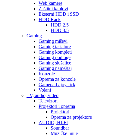
Web kamere
Zaštitni kablovi
Eksterni HDD i SSD
HDD Rack
HDD 2.5
HDD 3.5
Gaming
Gaming miševi
Gaming tastature
Gaming kompleti
Gaming podloge
Gaming slušalice
Gaming nameštaj
Konzole
Oprema za konzole
Gamepad / joystick
Volani
TV, audio, video
Televizori
Projektori i oprema
Projektori
Oprema za projektore
AUDIO, HI-FI
Soundbar
Muzičke linije