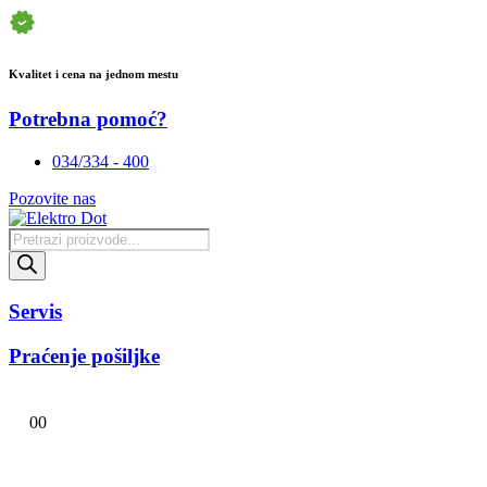
Kvalitet i cena na jednom mestu
Potrebna pomoć?
034/334 - 400
Pozovite nas
Products
search
Servis
Praćenje pošiljke
0
0