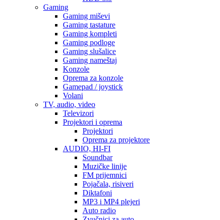
Gaming
Gaming miševi
Gaming tastature
Gaming kompleti
Gaming podloge
Gaming slušalice
Gaming nameštaj
Konzole
Oprema za konzole
Gamepad / joystick
Volani
TV, audio, video
Televizori
Projektori i oprema
Projektori
Oprema za projektore
AUDIO, HI-FI
Soundbar
Muzičke linije
FM prijemnici
Pojačala, risiveri
Diktafoni
MP3 i MP4 plejeri
Auto radio
Zvučnici za auto