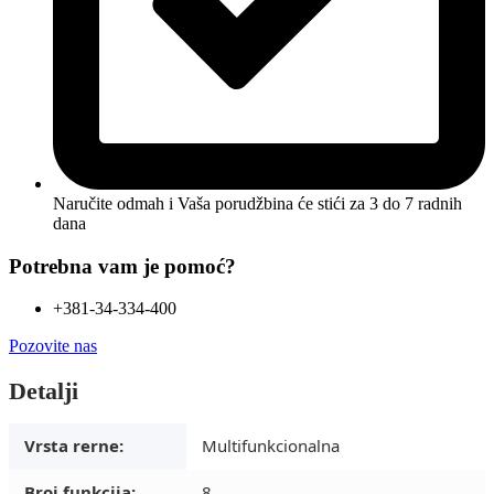
Naručite odmah i Vaša porudžbina će stići
za 3 do 7 radnih
dana
Potrebna vam je pomoć?
+381-34-334-400
Pozovite nas
Detalji
Vrsta rerne:
Multifunkcionalna
Broj funkcija:
8