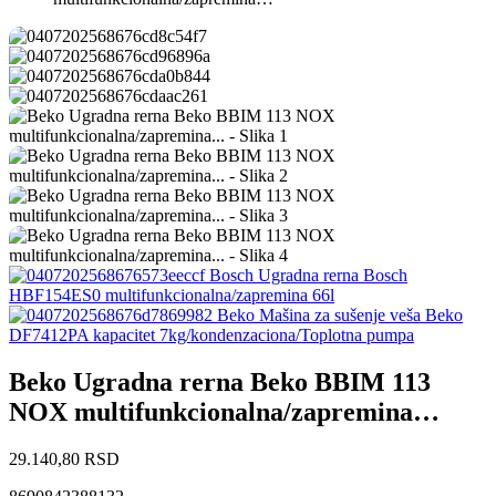
Bosch Ugradna rerna Bosch
HBF154ES0 multifunkcionalna/zapremina 66l
Beko Mašina za sušenje veša Beko
DF7412PA kapacitet 7kg/kondenzaciona/Toplotna pumpa
Beko Ugradna rerna Beko BBIM 113
NOX multifunkcionalna/zapremina…
29.140,80
RSD