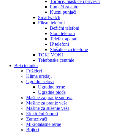
Torbice, maskice i privesci
Punjači za auto
Kućni punjači
Smartwatch
Fiksni telefoni
Bežični telefoni
Stoni telefoni
Telefax aparati
IP telefoni
Slušalice za telefone
TOKI VOKI
Telefonske centrale
Bela tehnika
Frižideri
Klima uređaji
Ugradni setovi
Ugradne rerne
Ugradne ploče
Mašine za pranje sudova
Mašine za pranje veša
Mašine za sušenje veša
Električni šporeti
Zamrzivači
Mikrotalasne rerne
Bojleri