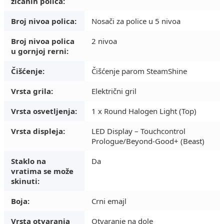
žičanih polica:
Broj nivoa polica:
Nosači za police u 5 nivoa
Broj nivoa polica
2 nivoa
u gornjoj rerni:
Čišćenje:
Čišćenje parom SteamShine
Vrsta grila:
Električni gril
Vrsta osvetljenja:
1 x Round Halogen Light (Top)
Vrsta displeja:
LED Display – Touchcontrol
Prologue/Beyond-Good+ (Beast)
Staklo na
Da
vratima se može
skinuti:
Boja:
Crni emajl
Vrsta otvaranja
Otvaranje na dole