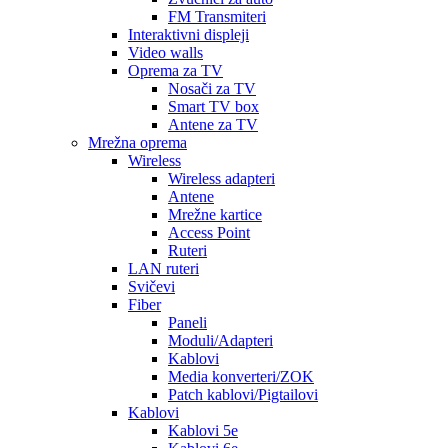
FM Transmiteri
Interaktivni displeji
Video walls
Oprema za TV
Nosači za TV
Smart TV box
Antene za TV
Mrežna oprema
Wireless
Wireless adapteri
Antene
Mrežne kartice
Access Point
Ruteri
LAN ruteri
Svičevi
Fiber
Paneli
Moduli/Adapteri
Kablovi
Media konverteri/ZOK
Patch kablovi/Pigtailovi
Kablovi
Kablovi 5e