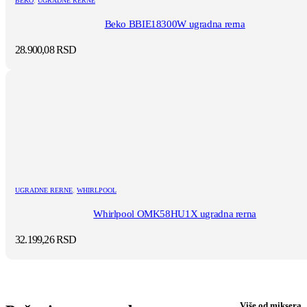
BEKO
,
UGRADNE RERNE
Beko BBIE18300W ugradna rerna
28.900,08
RSD
UGRADNE RERNE
,
WHIRLPOOL
Whirlpool OMK58HU1X ugradna rerna
32.199,26
RSD
Više od miksera