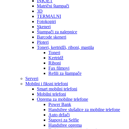
INKJET
Matrični štampači
3D
TERMALNI
Fotokopiri
Skeneri
Štampači za nalepnice
Barcode skeneri
Ploteri
Toneri, kertridži, riboni, mastila
Toneri
Kertridž
Riboni
Fax filmovi
Refili za štampače
Serveri
Mobilni i fiksni telefoni
Smart mobilni telefoni
Mobilni telefoni
Oprema za mobilne telefone
Power Bank
Handsfree slušalice za mobilne telefone
Auto držači
Štapovi za Selfie
Handsfree oprema