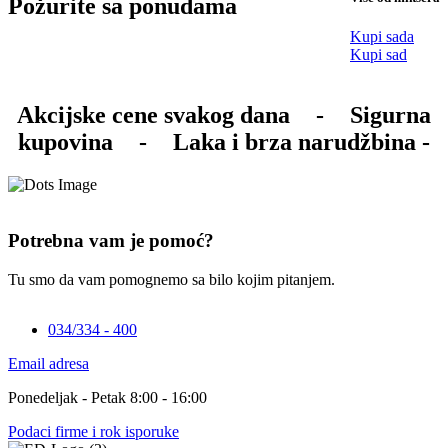
Požurite sa ponudama
Kupi sada
Kupi sad
Akcijske cene svakog dana
-
Sigurna
kupovina
-
Laka i brza narudžbina -
Potrebna vam je pomoć?
Tu smo da vam pomognemo sa bilo kojim pitanjem.
034/334 - 400
Email adresa
Ponedeljak - Petak 8:00 - 16:00
Podaci firme i rok isporuke