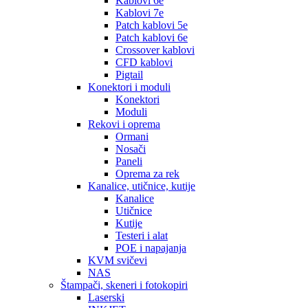
Kablovi 6e
Kablovi 7e
Patch kablovi 5e
Patch kablovi 6e
Crossover kablovi
CFD kablovi
Pigtail
Konektori i moduli
Konektori
Moduli
Rekovi i oprema
Ormani
Nosači
Paneli
Oprema za rek
Kanalice, utičnice, kutije
Kanalice
Utičnice
Kutije
Testeri i alat
POE i napajanja
KVM svičevi
NAS
Štampači, skeneri i fotokopiri
Laserski