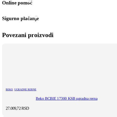
Online pomoć
Sigurno plaćanje
Povezani proizvodi
BEKO
,
UGRADNE RERNE
Beko BCBIE 17300 KSB ugradna rerna
27.009,72
RSD