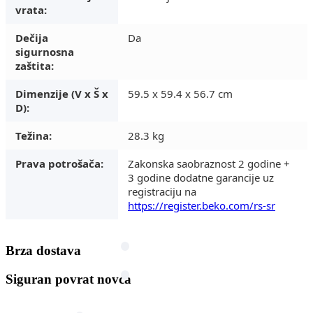
vrata:
Dečija
Da
sigurnosna
zaštita:
Dimenzije (V x Š x
59.5 x 59.4 x 56.7 cm
D):
Težina:
28.3 kg
Prava potrošača:
Zakonska saobraznost 2 godine +
3 godine dodatne garancije uz
registraciju na
https://register.beko.com/rs-sr
Brza dostava
Siguran povrat novca