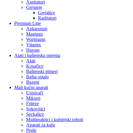
Aspiratori
Grejanje
Grejalice
Radijatori
Premium Line
Ankarsrum
Magimix
Wartmann
Vitamix
Hurom
Alati i baštenska oprema
Alati
Kosačice
Baštenski trimeri
Bašta ostalo
Bazeni
Mali kućni aparati
Usisivači
Mikseri
Friteze
Sokovnici
Seckalice
Multipraktici i kuhinjski roboti
Aparati za kafu
Pegle