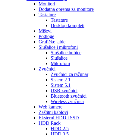
Monitori
Dodatna oprema za monitore
Tastature
Tastature
Desktop kompleti
Miševi
Podloge
Grafičke table
Slušalice i mikrofoni
Slušalice bubice
Slušalice
Mikrofoni
Zvučnici
Zvučnici za računar
Sistem 2.1
Sistem 5.1
USB zvučnici
Bluetooth zvučnici
Wireless zvučnici
Web kamere
Zaštitni kablovi
Eksterni HDD i SSD
HDD Rack
HDD 2.5
HDD 3.5