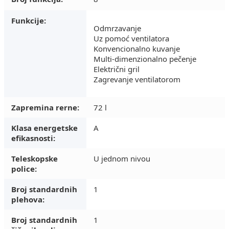
Funkcije:
Odmrzavanje
Uz pomoć ventilatora
Konvencionalno kuvanje
Multi-dimenzionalno pečenje
Električni gril
Zagrevanje ventilatorom
Zapremina rerne:
72 l
Klasa energetske
A
efikasnosti:
Teleskopske
U jednom nivou
police:
Broj standardnih
1
plehova:
Broj standardnih
1