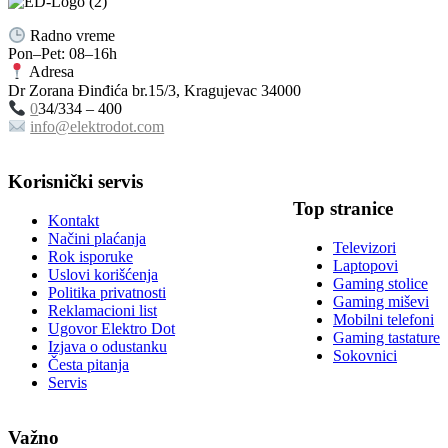
Radno vreme
Pon–Pet: 08–16h
Adresa
Dr Zorana Đinđića br.15/3, Kragujevac 34000
0
34/334 – 400
info@elektrodot.com
Korisnički servis
Top stranice
Kontakt
Načini plaćanja
Televizori
Rok isporuke
Laptopovi
Uslovi korišćenja
Gaming stolice
Politika privatnosti
Gaming miševi
Reklamacioni list
Mobilni telefoni
Ugovor Elektro Dot
Gaming tastature
Izjava o odustanku
Sokovnici
Česta pitanja
Servis
Važno