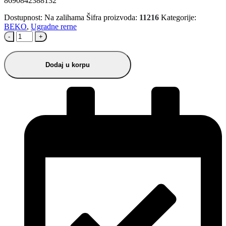
8690842388132
Dostupnost:
Na zalihama
Šifra proizvoda:
11216
Kategorije:
BEKO
,
Ugradne rerne
-
+
Dodaj u korpu