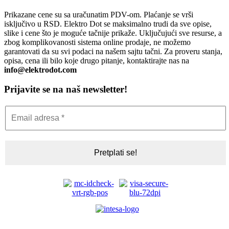
Prikazane cene su sa uračunatim PDV-om. Plaćanje se vrši
isključivo u RSD. Elektro Dot se maksimalno trudi da sve opise,
slike i cene što je moguće tačnije prikaže. Uključujući sve resurse, a
zbog komplikovanosti sistema online prodaje, ne možemo
garantovati da su svi podaci na našem sajtu tačni. Za proveru stanja,
opisa, cena ili bilo koje drugo pitanje, kontaktirajte nas na
info@elektrodot.com
Prijavite se na naš newsletter!