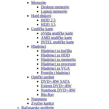
Memorije
Desktop memorije
Laptop memorije
Hard diskovi
HDD 2.5
HDD 3.5
Grafičke karte
nVidia grafičke karte
AMD grafičke karte
INTEL grafičke karte
Hladnjaci
Hladnjaci za kućišta
Hladnjaci za HDD
Hladnjaci za memoriju
Hladnjaci za procesore
Hladnjaci za VGA
Postolja i hladnjaci
Optički uređaji
DVD+-RW SATA
Externi DVD+-RW
Notebook DVD+-RW
Blu-Ray
Napajanja
Zvučne kartice
Računarske periferije