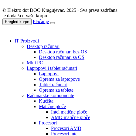
© Elektro dot DOO Kragujevac. 2025 - Sva prava zadržana
je dodat/a u vašu korpu.
Plaćanje
Pregled korpe
IT Proizvodi
Desktop računari
Desktop računari bez OS
Desktop računari sa OS
Mini PC
Laptopovi i tablet računari
Laptopovi
Oprema za laptopove
Tablet računari
Oprema za tablete
Računarske komponente
Kućišta
Matične ploče
Intel matične ploče
AMD matične ploče
Procesori
Procesori AMD
Procesori Intel