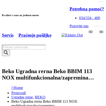
Potrebna pomoć?
Kvalitet i cena na jednom mestu
034/334 - 400
Pozovite nas
0
0
0
0
Servis
Praćenje pošiljke
Products
search
Beko Ugradna rerna Beko BBIM 113
NOX multifunkcionalna/zapremina…
Home
Proizvodi
Ugradne rerne
,
BEKO
Beko Ugradna rerna Beko BBIM 113 NOX
multifunkcionalna/zapremina…