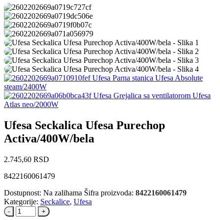
Ufesa Parna stanica Ufesa Absolute
steam/2400W
Ufesa Grejalica sa ventilatorom Ufesa
Atlas neo/2000W
Ufesa Seckalica Ufesa Purechop
Activa/400W/bela
2.745,60
RSD
8422160061479
Dostupnost:
Na zalihama
Šifra proizvoda:
8422160061479
Kategorije:
Seckalice
,
Ufesa
-
+