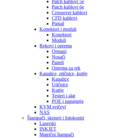
Patch kablovi 5e
Patch kablovi 6e
Crossover kablovi
CFD kablovi
Pigtail
Konektori i moduli
Konektori
Moduli
Rekovi i oprema
Ormani
Nosači
Paneli
Oprema za rek
Kanalice, utičnice, kutije
Kanalice
Utičnice
Kutije
Testeri i alat
POE i napajanja
KVM svičevi
NAS
Štampači, skeneri i fotokopiri
Laserski
INKJET
Matrični štampači