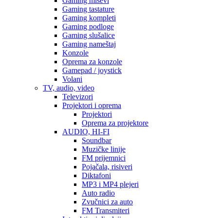
Gaming miševi
Gaming tastature
Gaming kompleti
Gaming podloge
Gaming slušalice
Gaming nameštaj
Konzole
Oprema za konzole
Gamepad / joystick
Volani
TV, audio, video
Televizori
Projektori i oprema
Projektori
Oprema za projektore
AUDIO, HI-FI
Soundbar
Muzičke linije
FM prijemnici
Pojačala, risiveri
Diktafoni
MP3 i MP4 plejeri
Auto radio
Zvučnici za auto
FM Transmiteri