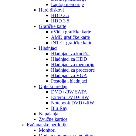
Laptop memorije
Hard diskovi
HDD 2.5
HDD 3.5
Grafičke karte
nVidia grafičke karte
AMD grafičke karte
INTEL grafičke karte
Hladnjaci
Hladnjaci za kućišta
Hladnjaci za HDD
Hladnjaci za memoriju
Hladnjaci za procesore
Hladnjaci za VGA
Postolja i hladnjaci
Optički uređaji
DVD+-RW SATA
Externi DVD+-RW
Notebook DVD+-RW
Blu-Ray
Napajanja
Zvučne kartice
Računarske periferije
Monitori
Dodatna oprema za monitore