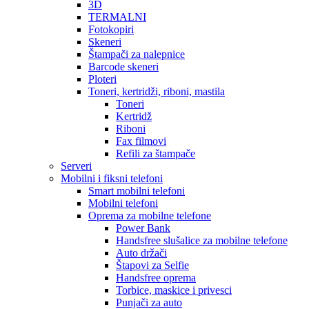
3D
TERMALNI
Fotokopiri
Skeneri
Štampači za nalepnice
Barcode skeneri
Ploteri
Toneri, kertridži, riboni, mastila
Toneri
Kertridž
Riboni
Fax filmovi
Refili za štampače
Serveri
Mobilni i fiksni telefoni
Smart mobilni telefoni
Mobilni telefoni
Oprema za mobilne telefone
Power Bank
Handsfree slušalice za mobilne telefone
Auto držači
Štapovi za Selfie
Handsfree oprema
Torbice, maskice i privesci
Punjači za auto