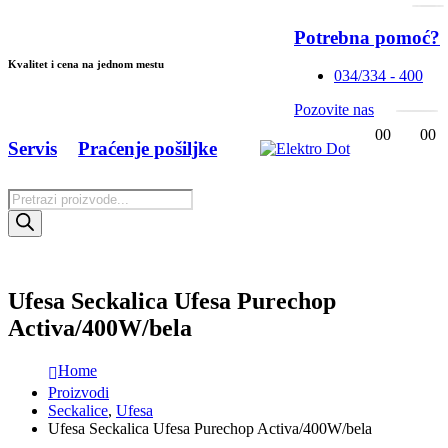
Potrebna pomoć?
Kvalitet i cena na jednom mestu
034/334 - 400
Pozovite nas
0
0
0
0
Servis
Praćenje pošiljke
Products
search
Ufesa Seckalica Ufesa Purechop
Activa/400W/bela
Home
Proizvodi
Seckalice
,
Ufesa
Ufesa Seckalica Ufesa Purechop Activa/400W/bela