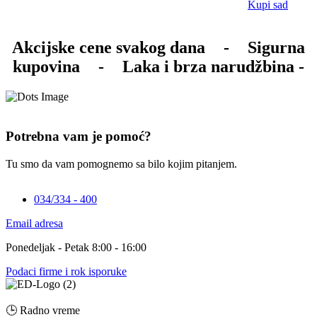
Kupi sad
Akcijske cene svakog dana
-
Sigurna
kupovina
-
Laka i brza narudžbina -
Potrebna vam je pomoć?
Tu smo da vam pomognemo sa bilo kojim pitanjem.
034/334 - 400
Email adresa
Ponedeljak - Petak 8:00 - 16:00
Podaci firme i rok isporuke
🕒 Radno vreme