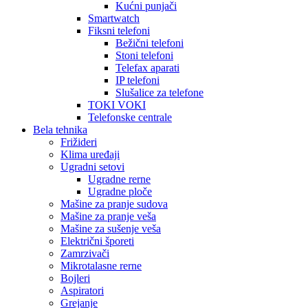
Kućni punjači
Smartwatch
Fiksni telefoni
Bežični telefoni
Stoni telefoni
Telefax aparati
IP telefoni
Slušalice za telefone
TOKI VOKI
Telefonske centrale
Bela tehnika
Frižideri
Klima uređaji
Ugradni setovi
Ugradne rerne
Ugradne ploče
Mašine za pranje sudova
Mašine za pranje veša
Mašine za sušenje veša
Električni šporeti
Zamrzivači
Mikrotalasne rerne
Bojleri
Aspiratori
Grejanje