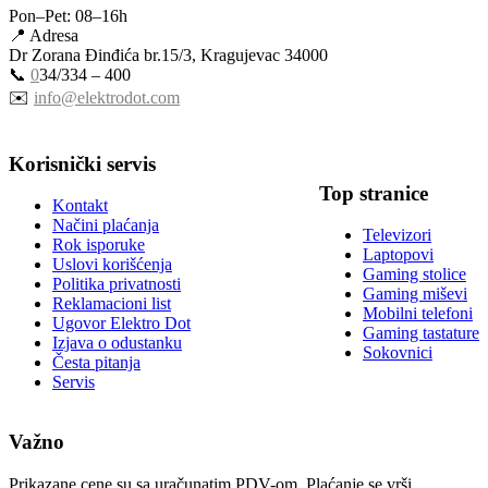
Pon–Pet: 08–16h
📍 Adresa
Dr Zorana Đinđića br.15/3, Kragujevac 34000
📞
0
34/334 – 400
✉️
info@elektrodot.com
Korisnički servis
Top stranice
Kontakt
Načini plaćanja
Televizori
Rok isporuke
Laptopovi
Uslovi korišćenja
Gaming stolice
Politika privatnosti
Gaming miševi
Reklamacioni list
Mobilni telefoni
Ugovor Elektro Dot
Gaming tastature
Izjava o odustanku
Sokovnici
Česta pitanja
Servis
Važno
Prikazane cene su sa uračunatim PDV-om. Plaćanje se vrši