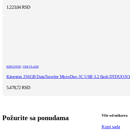
1.223,04
RSD
KINGSTON
,
USB FLASH
Kingston 256GB DataTraveler MicroDuo 3C USB 3.2 flash DTDUO3
5.478,72
RSD
Više od miksera
Požurite sa ponudama
Kupi sada