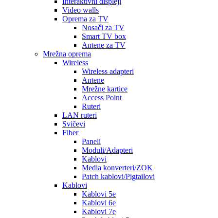
Interaktivni displeji
Video walls
Oprema za TV
Nosači za TV
Smart TV box
Antene za TV
Mrežna oprema
Wireless
Wireless adapteri
Antene
Mrežne kartice
Access Point
Ruteri
LAN ruteri
Svičevi
Fiber
Paneli
Moduli/Adapteri
Kablovi
Media konverteri/ZOK
Patch kablovi/Pigtailovi
Kablovi
Kablovi 5e
Kablovi 6e
Kablovi 7e