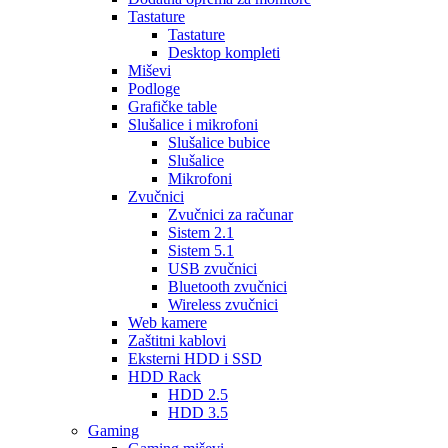
Tastature
Tastature
Desktop kompleti
Miševi
Podloge
Grafičke table
Slušalice i mikrofoni
Slušalice bubice
Slušalice
Mikrofoni
Zvučnici
Zvučnici za računar
Sistem 2.1
Sistem 5.1
USB zvučnici
Bluetooth zvučnici
Wireless zvučnici
Web kamere
Zaštitni kablovi
Eksterni HDD i SSD
HDD Rack
HDD 2.5
HDD 3.5
Gaming