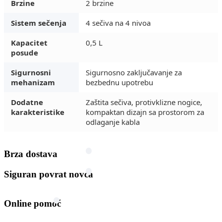
Brzine
2 brzine
Sistem sečenja
4 sečiva na 4 nivoa
Kapacitet
0,5 L
posude
Sigurnosni
Sigurnosno zaključavanje za
mehanizam
bezbednu upotrebu
Dodatne
Zaštita sečiva, protivklizne nogice,
karakteristike
kompaktan dizajn sa prostorom za
odlaganje kabla
Brza dostava
Siguran povrat novca
Online pomoć