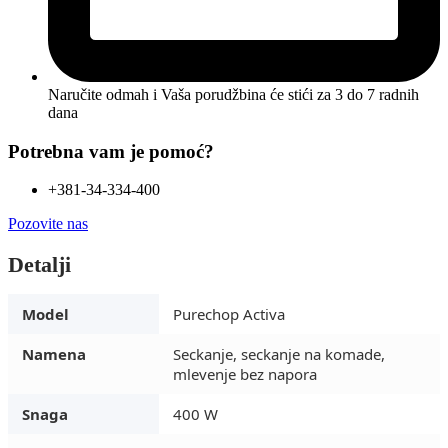
Naručite odmah i Vaša porudžbina će stići
za 3 do 7 radnih
dana
Potrebna vam je pomoć?
+381-34-334-400
Pozovite nas
Detalji
Model
Purechop Activa
Namena
Seckanje, seckanje na komade,
mlevenje bez napora
Snaga
400 W