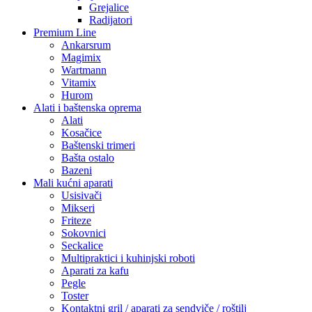
Grejalice
Radijatori
Premium Line
Ankarsrum
Magimix
Wartmann
Vitamix
Hurom
Alati i baštenska oprema
Alati
Kosačice
Baštenski trimeri
Bašta ostalo
Bazeni
Mali kućni aparati
Usisivači
Mikseri
Friteze
Sokovnici
Seckalice
Multipraktici i kuhinjski roboti
Aparati za kafu
Pegle
Toster
Kontaktni gril / aparati za sendviče / roštilj