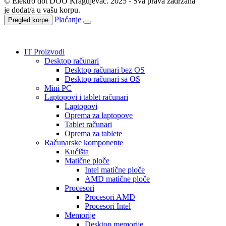
© Elektro dot DOO Kragujevac. 2025 - Sva prava zadržana
je dodat/a u vašu korpu.
Plaćanje
Pregled korpe
IT Proizvodi
Desktop računari
Desktop računari bez OS
Desktop računari sa OS
Mini PC
Laptopovi i tablet računari
Laptopovi
Oprema za laptopove
Tablet računari
Oprema za tablete
Računarske komponente
Kućišta
Matične ploče
Intel matične ploče
AMD matične ploče
Procesori
Procesori AMD
Procesori Intel
Memorije
Desktop memorije