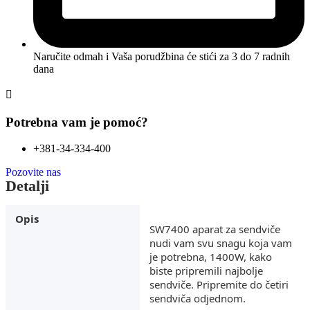
Naručite odmah i Vaša porudžbina će stići
za 3 do 7 radnih
dana
Potrebna vam je pomoć?
+381-34-334-400
Pozovite nas
Detalji
Opis
SW7400 aparat za sendviče
nudi vam svu snagu koja vam
je potrebna, 1400W, kako
biste pripremili najbolje
sendviče. Pripremite do četiri
sendviča odjednom.