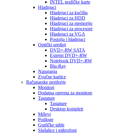
INTEL grafičke karte
Hladnjaci
Hladnjaci za kućišta
Hladnjaci za HDD
Hladnjaci za memoriju
Hladnjaci za procesore
Hladnjaci za VGA
Postolja i hladnjaci
Optički uređaji
DVD+-RW SATA
Externi DVD+-RW
Notebook DVD+-RW
Blu-Ray
Napajanja
Zvučne kartice
Računarske periferije
Monitori
Dodatna oprema za monitore
Tastature
Tastature
Desktop kompleti
Miševi
Podloge
Grafičke table
Slušalice i mikrofoni