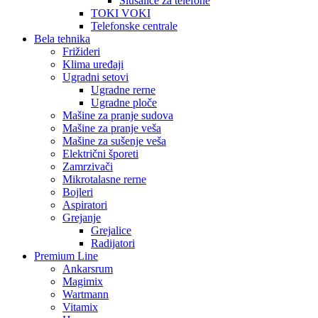
Slušalice za telefone
TOKI VOKI
Telefonske centrale
Bela tehnika
Frižideri
Klima uređaji
Ugradni setovi
Ugradne rerne
Ugradne ploče
Mašine za pranje sudova
Mašine za pranje veša
Mašine za sušenje veša
Električni šporeti
Zamrzivači
Mikrotalasne rerne
Bojleri
Aspiratori
Grejanje
Grejalice
Radijatori
Premium Line
Ankarsrum
Magimix
Wartmann
Vitamix