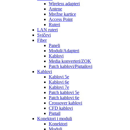
Wireless adapteri
Antene
Mrežne kartice
Access Point
Ruteri
LAN ruteri
Svičevi
Fiber
Paneli
Moduli/Adapteri
Kablovi
Media konverteri/ZOK
Patch kablovi/Pigtailovi
Kablovi
Kablovi 5e
Kablovi 6e
Kablovi 7e
Patch kablovi 5e
Patch kablovi 6e
Crossover kablovi
CFD kablovi
Pigtail
Konektori i moduli
Konektori
Moduli