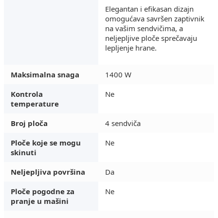
Elegantan i efikasan dizajn
omogućava savršen zaptivnik
na vašim sendvičima, a
neljepljive ploče sprečavaju
lepljenje hrane.
Maksimalna snaga
1400 W
Kontrola
Ne
temperature
Broj ploča
4 sendviča
Ploče koje se mogu
Ne
skinuti
Neljepljiva površina
Da
Ploče pogodne za
Ne
pranje u mašini