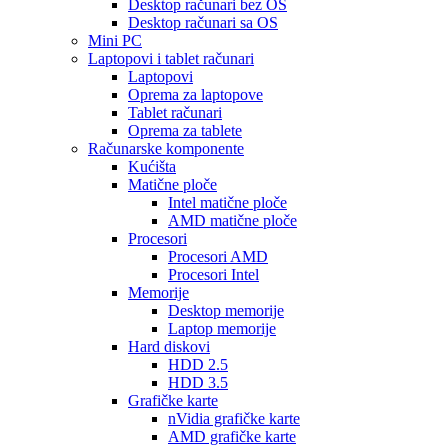
Desktop računari bez OS
Desktop računari sa OS
Mini PC
Laptopovi i tablet računari
Laptopovi
Oprema za laptopove
Tablet računari
Oprema za tablete
Računarske komponente
Kućišta
Matične ploče
Intel matične ploče
AMD matične ploče
Procesori
Procesori AMD
Procesori Intel
Memorije
Desktop memorije
Laptop memorije
Hard diskovi
HDD 2.5
HDD 3.5
Grafičke karte
nVidia grafičke karte
AMD grafičke karte