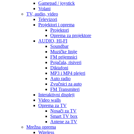
Gamepad / joystick
Volani
TV, audio, video
Televizori
Projektori i oprema
Projektori
Oprema za projektore
AUDIO, HI-FI
Soundbar
Muzičke linije
FM prijemnici
Pojačala, risiveri
Diktafoni
MP3 i MP4 plejeri
Auto radio
Zvučnici za auto
FM Transmiteri
Interaktivni displeji
Video walls
Oprema za TV
Nosači za TV
Smart TV box
Antene za TV
Mrežna oprema
Wireless