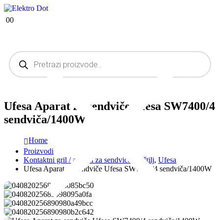
0
0
Ufesa Aparat za sendviče Ufesa SW7400/4
sendviča/1400W
Home
Proizvodi
Kontaktni gril / aparati za sendviče / roštilj
,
Ufesa
Ufesa Aparat za sendviče Ufesa SW7400/4 sendviča/1400W