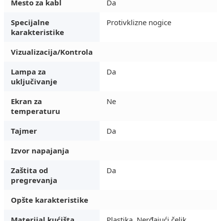
Mesto za kabl
Da
Specijalne
Protivklizne nogice
karakteristike
Vizualizacija/Kontrola
Lampa za
Da
uključivanje
Ekran za
Ne
temperaturu
Tajmer
Da
Izvor napajanja
Zaštita od
Da
pregrevanja
Opšte karakteristike
Materijal kućišta
Plastika, Nerđajući čelik