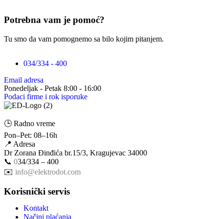
Potrebna vam je pomoć?
Tu smo da vam pomognemo sa bilo kojim pitanjem.
034/334 - 400
Email adresa
Ponedeljak - Petak 8:00 - 16:00
Podaci firme i rok isporuke
🕒 Radno vreme
Pon–Pet: 08–16h
📍 Adresa
Dr Zorana Đinđića br.15/3, Kragujevac 34000
📞
0
34/334 – 400
✉️
info@elektrodot.com
Korisnički servis
Kontakt
Načini plaćanja