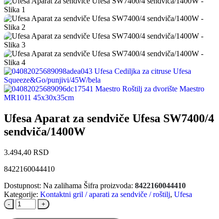
Ufesa Cediljka za citruse Ufesa
Squeeze&Go/punjivi/45W/bela
Maestro Roštilj za dvorište Maestro
MR1011 45x30x35cm
Ufesa Aparat za sendviče Ufesa SW7400/4
sendviča/1400W
3.494,40
RSD
8422160044410
Dostupnost:
Na zalihama
Šifra proizvoda:
8422160044410
Kategorije:
Kontaktni gril / aparati za sendviče / roštilj
,
Ufesa
-
+