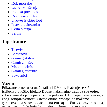
Rok isporuke
Uslovi korišćenja
Politika privatnosti
Reklamacioni list
Ugovor Elektro Dot
Izjava o odustanku
Česta pitanja
Servis
Top stranice
Televizori
Laptopovi
Gaming stolice
Gaming miševi
Mobilni telefoni
Gaming tastature
Sokovnici
Važno
Prikazane cene su sa uračunatim PDV-om. Plaćanje se vrši
isključivo u RSD. Elektro Dot se maksimalno trudi da sve opise,
slike i cene što je moguće tačnije prikaže. Uključujući sve resurse, a
zbog komplikovanosti sistema online prodaje, ne možemo
garantovati da su svi podaci na našem sajtu tačni. Za proveru stanja,
opisa, cena ili bilo koje drugo pitanje, kontaktirajte nas na