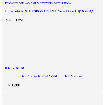
KONTAKTNI GRIL / APARATI ZA SENDVIČE / ROŠTILJ
,
NINJA
Ninja Pelet NINJA XSKOGAPLT2EU/Woodfire roštilj/OG700,OG800,OG900,...
2.641,39
RSD
DELL
,
MONITORI
Dell 23.8 inch SE2425HM 100Hz IPS monitor
10.895,88
RSD