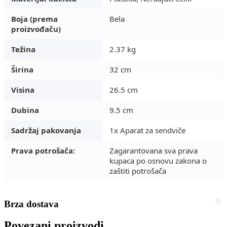
Boja (prema
Bela
proizvođaču)
Težina
2.37 kg
Širina
32 cm
Visina
26.5 cm
Dubina
9.5 cm
Sadržaj pakovanja
1x Aparat za sendviče
Prava potrošača:
Zagarantovana sva prava
kupaca po osnovu zakona o
zaštiti potrošača
Brza dostava
Povezani proizvodi