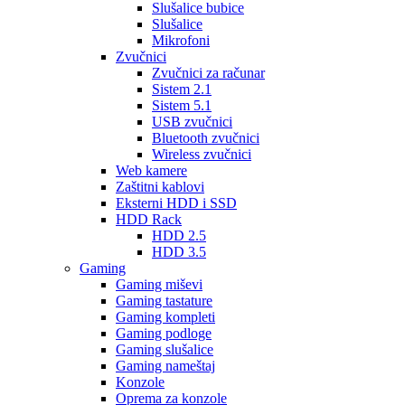
Slušalice bubice
Slušalice
Mikrofoni
Zvučnici
Zvučnici za računar
Sistem 2.1
Sistem 5.1
USB zvučnici
Bluetooth zvučnici
Wireless zvučnici
Web kamere
Zaštitni kablovi
Eksterni HDD i SSD
HDD Rack
HDD 2.5
HDD 3.5
Gaming
Gaming miševi
Gaming tastature
Gaming kompleti
Gaming podloge
Gaming slušalice
Gaming nameštaj
Konzole
Oprema za konzole