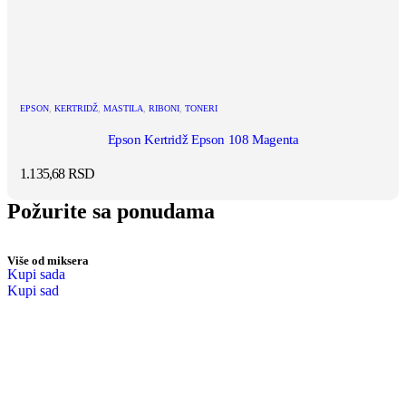
EPSON
,
KERTRIDŽ
,
MASTILA
,
RIBONI
,
TONERI
Epson Kertridž Epson 108 Magenta
1.135,68
RSD
Požurite sa ponudama
Više od miksera
Kupi sada
Kupi sad