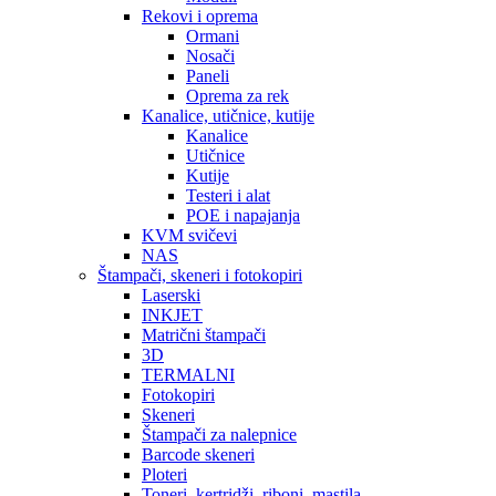
Rekovi i oprema
Ormani
Nosači
Paneli
Oprema za rek
Kanalice, utičnice, kutije
Kanalice
Utičnice
Kutije
Testeri i alat
POE i napajanja
KVM svičevi
NAS
Štampači, skeneri i fotokopiri
Laserski
INKJET
Matrični štampači
3D
TERMALNI
Fotokopiri
Skeneri
Štampači za nalepnice
Barcode skeneri
Ploteri
Toneri, kertridži, riboni, mastila