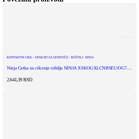
KONTAKTNI GRIL / APARATI ZA SENDVIČE / ROŠTILJ
,
NINJA
Ninja Cetka za cišcenje roštilja NINJA XSKOGXLCNBSEU/OG701/OG850/O...
2.641,39
RSD