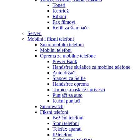
Toneri
Kertridž
Riboni
Fax filmovi
Refili za štampače
Serveri
Mobilni i fiksni telefoni
Smart mobilni telefoni
Mobilni telefoni
Oprema za mobilne telefone
Power Bank
Handsfree slušalice za mobilne telefone
Auto držači
Štapovi za Selfie
Handsfree oprema
Torbice, maskice i privesci
Punjači za auto
Kućni punjači
Smartwatch
Fiksni telefoni
Bežični telefoni
Stoni telefoni
Telefax aparati
IP telefoni