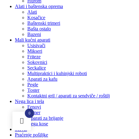
Hurom
Alati i baštenska oprema
Alati
Kosačice
Baštenski trimeri
Bašta ostalo
Bazeni
Mali kućni aparati
Usisivači
Mikseri
Friteze
Sokovnici
Seckalice
Multipraktici i kuhinjski roboti
Aparati za kafu
Pegle
Toster
Kontaktni gril / aparati za sendviče / roštilj
Nega lica i tela
Fenovi
Trimer
0
Aparati za brijanje
Nega kose
Servis
Praćenje pošiljke