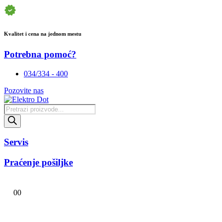
Kvalitet i cena na jednom mestu
Potrebna pomoć?
034/334 - 400
Pozovite nas
Products
search
Servis
Praćenje pošiljke
0
0