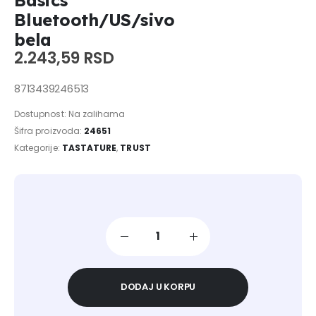
Basics
Bluetooth/US/sivo
bela
2.243,59
RSD
8713439246513
Dostupnost:
Na zalihama
Šifra proizvoda:
24651
Kategorije:
TASTATURE
,
TRUST
DODAJ U KORPU