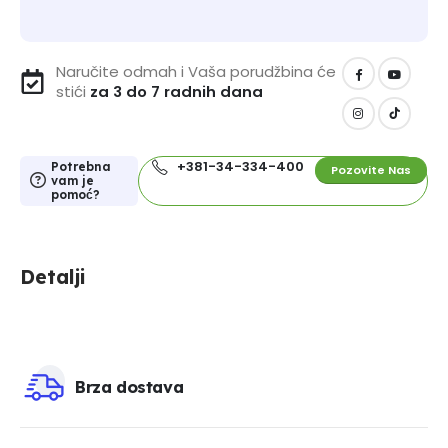
Naručite odmah i Vaša porudžbina će
stići
za 3 do 7 radnih dana
+381-34-334-400
Potrebna
Pozovite Nas
vam je
pomoć?
Detalji
Brza dostava