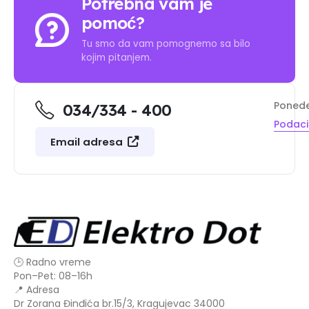
Potrebna vam je
pomoć?
Tu smo da vam pomognemo sa bilo
kojim pitanjem.
Ponedel
034/334 - 400
Podaci 
Email adresa
🕒 Radno vreme
Pon–Pet: 08–16h
📍 Adresa
Dr Zorana Đinđića br.15/3, Kragujevac 34000