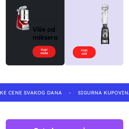
Više od
miksera
Kupi
Kupi
sada
sad
KE CENE SVAKOG DANA
-
SIGURNA KUPOVIN