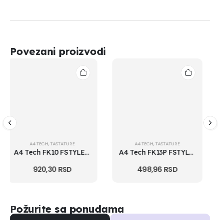
Povezani proizvodi
A4 TECH
,
TASTATURE
LOGITECH
,
TASTATURE
A4 Tech FK13P FSTYLER Numerička USB crna tastatura
Logitech K270 Wireless USB US tastatura
498,96
RSD
4.474,82
RSD
Požurite sa ponudama