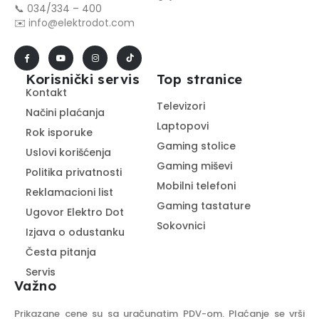
📞
0
34/334 – 400
✉️
info@elektrodot.com
Korisnički servis
Top stranice
Kontakt
Televizori
Načini plaćanja
Laptopovi
Rok isporuke
Gaming stolice
Uslovi korišćenja
Gaming miševi
Politika privatnosti
Mobilni telefoni
Reklamacioni list
Gaming tastature
Ugovor Elektro Dot
Sokovnici
Izjava o odustanku
Česta pitanja
Servis
Važno
Prikazane cene su sa uračunatim PDV-om. Plaćanje se vrši