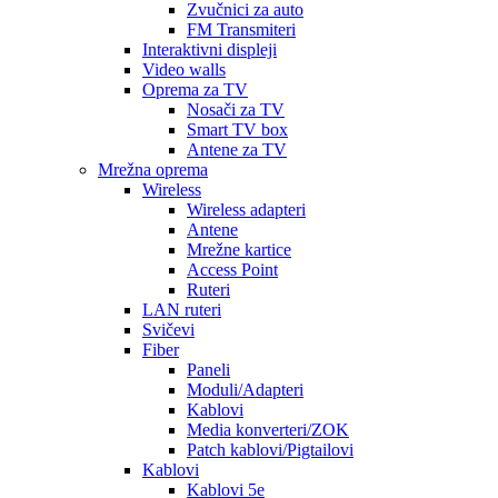
Zvučnici za auto
FM Transmiteri
Interaktivni displeji
Video walls
Oprema za TV
Nosači za TV
Smart TV box
Antene za TV
Mrežna oprema
Wireless
Wireless adapteri
Antene
Mrežne kartice
Access Point
Ruteri
LAN ruteri
Svičevi
Fiber
Paneli
Moduli/Adapteri
Kablovi
Media konverteri/ZOK
Patch kablovi/Pigtailovi
Kablovi
Kablovi 5e