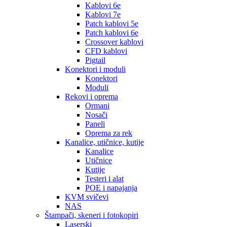
Kablovi 6e
Kablovi 7e
Patch kablovi 5e
Patch kablovi 6e
Crossover kablovi
CFD kablovi
Pigtail
Konektori i moduli
Konektori
Moduli
Rekovi i oprema
Ormani
Nosači
Paneli
Oprema za rek
Kanalice, utičnice, kutije
Kanalice
Utičnice
Kutije
Testeri i alat
POE i napajanja
KVM svičevi
NAS
Štampači, skeneri i fotokopiri
Laserski