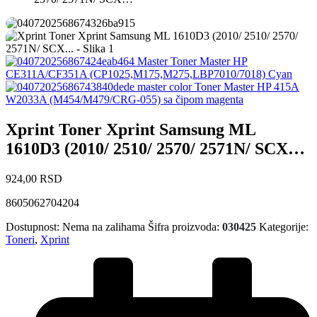
Master Toner Master HP
CE311A/CF351A (CP1025,M175,M275,LBP7010/7018) Cyan
master color Toner Master HP 415A
W2033A (M454/M479/CRG-055) sa čipom magenta
Xprint Toner Xprint Samsung ML
1610D3 (2010/ 2510/ 2570/ 2571N/ SCX…
924,00
RSD
8605062704204
Dostupnost:
Nema na zalihama
Šifra proizvoda:
030425
Kategorije:
Toneri
,
Xprint