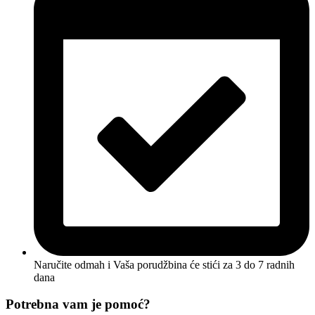
Naručite odmah i Vaša porudžbina će stići
za 3 do 7 radnih
dana
Potrebna vam je pomoć?