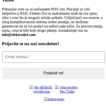
Prikazane cene su sa uračunatim PDV-om. Plaćanje se vrši
isključivo u RSD. Elektro Dot se maksimalno trudi da sve opise,
slike i cene što je moguće tačnije prikaže. Uključujući sve resurse, a
zbog komplikovanosti sistema online prodaje, ne možemo
garantovati da su svi podaci na našem sajtu tačni. Za proveru stanja,
opisa, cena ili bilo koje drugo pitanje, kontaktirajte nas na
info@elektrodot.com
Prijavite se na naš newsletter!