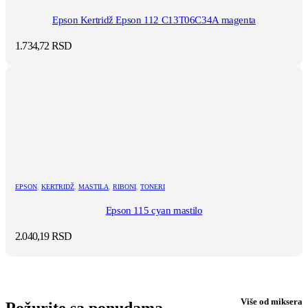
Epson Kertridž Epson 112 C13T06C34A magenta
1.734,72
RSD
EPSON
,
KERTRIDŽ
,
MASTILA
,
RIBONI
,
TONERI
Epson 115 cyan mastilo
2.040,19
RSD
Više od miksera
Požurite sa ponudama