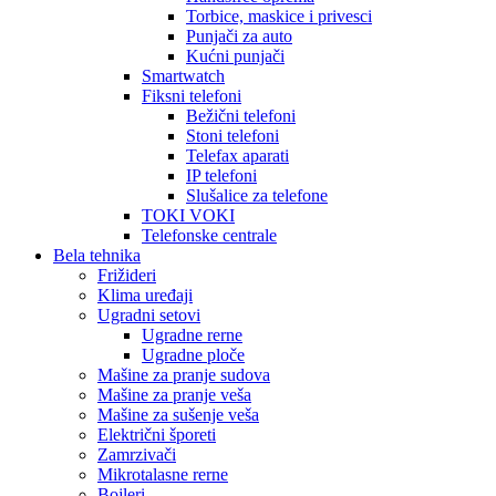
Torbice, maskice i privesci
Punjači za auto
Kućni punjači
Smartwatch
Fiksni telefoni
Bežični telefoni
Stoni telefoni
Telefax aparati
IP telefoni
Slušalice za telefone
TOKI VOKI
Telefonske centrale
Bela tehnika
Frižideri
Klima uređaji
Ugradni setovi
Ugradne rerne
Ugradne ploče
Mašine za pranje sudova
Mašine za pranje veša
Mašine za sušenje veša
Električni šporeti
Zamrzivači
Mikrotalasne rerne
Bojleri