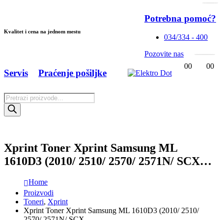
Potrebna pomoć?
Kvalitet i cena na jednom mestu
034/334 - 400
Pozovite nas
0
0
0
0
Servis
Praćenje pošiljke
Products
search
Xprint Toner Xprint Samsung ML
1610D3 (2010/ 2510/ 2570/ 2571N/ SCX…
Home
Proizvodi
Toneri
,
Xprint
Xprint Toner Xprint Samsung ML 1610D3 (2010/ 2510/
2570/ 2571N/ SCX…