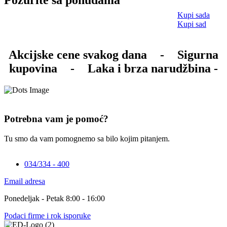
Kupi sada
Kupi sad
Akcijske cene svakog dana
-
Sigurna
kupovina
-
Laka i brza narudžbina -
Potrebna vam je pomoć?
Tu smo da vam pomognemo sa bilo kojim pitanjem.
034/334 - 400
Email adresa
Ponedeljak - Petak 8:00 - 16:00
Podaci firme i rok isporuke