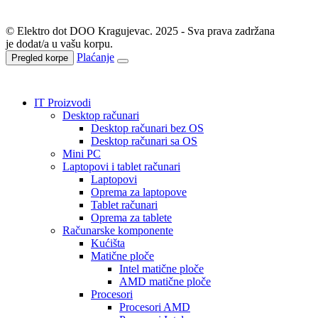
© Elektro dot DOO Kragujevac. 2025 - Sva prava zadržana
je dodat/a u vašu korpu.
Plaćanje
Pregled korpe
IT Proizvodi
Desktop računari
Desktop računari bez OS
Desktop računari sa OS
Mini PC
Laptopovi i tablet računari
Laptopovi
Oprema za laptopove
Tablet računari
Oprema za tablete
Računarske komponente
Kućišta
Matične ploče
Intel matične ploče
AMD matične ploče
Procesori
Procesori AMD