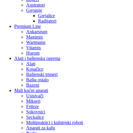
Aspiratori
Grejanje
Grejalice
Radijatori
Premium Line
Ankarsrum
Magimix
Wartmann
Vitamix
Hurom
Alati i baštenska oprema
Alati
Kosačice
Baštenski trimeri
Bašta ostalo
Bazeni
Mali kućni aparati
Usisivači
Mikseri
Friteze
Sokovnici
Seckalice
Multipraktici i kuhinjski roboti
Aparati za kafu