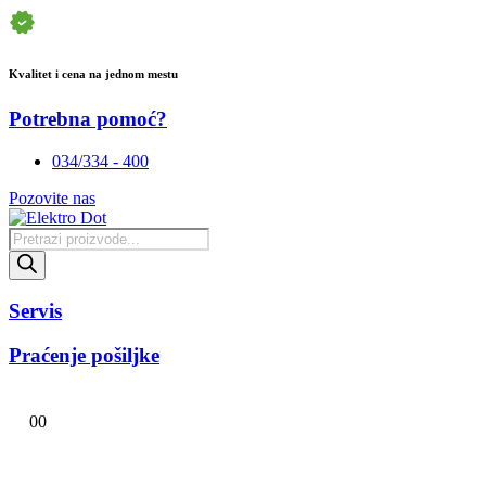
Kvalitet i cena na jednom mestu
Potrebna pomoć?
034/334 - 400
Pozovite nas
Products
search
Servis
Praćenje pošiljke
0
0