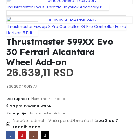
Thrustmaster TWCS Throttle Joystick Accesory PC
Thrustmaster Eswap X Pro Controller XR Pro Controller Forza
Horizon 5 Edi…
Thrustmaster 599XX Evo
30 Ferrari Alcantara
Wheel Add-on
26.639,11
RSD
3362934001377
Dostupnost:
Nema na zalihama
Šifra proizvoda:
052974
Kategorije:
Thrustmaster
,
Volani
Naručite odmah i Vaša porudžbina će stići
za 3 do 7
radnih dana