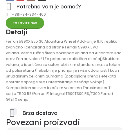
Potrebna vam je pomoć?
+381-34-334-400
POZOVITE NAS
Detalji
Ferrari 599XX Evo 30 Alcantara Wheel Add-on je 8:10 replika
zvanično licencirana od strane Ferrari 599XX EVO
volana. Verna ručno šiven poklopac volana od Alcantare kao
pravi Ferrari volani! (Za potpuno realističan osećaj)Struktura
volana je identična sa automobilskim standardima, sa telom
od poliuretana (fleksibilnije prianjanje i više udobnosti) kao i
unutrašnjim čeličnim gumama (poboljšani prenos efekata
povratne sprege sile i intenziviranje osećaja vožnje).
Kompatibilan sa svim trkačkim volanima Thrustmaster T-
serije:T500 RS/Ferrari F1 Integral T500T300 RS/T300 Ferrari
GTETX serija
Brza dostava
Povezani proizvodi