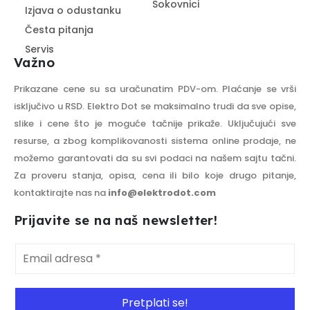
Sokovnici
Izjava o odustanku
Česta pitanja
Servis
Važno
Prikazane cene su sa uračunatim PDV-om. Plaćanje se vrši
isključivo u RSD. Elektro Dot se maksimalno trudi da sve opise,
slike i cene što je moguće tačnije prikaže. Uključujući sve
resurse, a zbog komplikovanosti sistema online prodaje, ne
možemo garantovati da su svi podaci na našem sajtu tačni.
Za proveru stanja, opisa, cena ili bilo koje drugo pitanje,
kontaktirajte nas na
info@elektrodot.com
Prijavite se na naš newsletter!