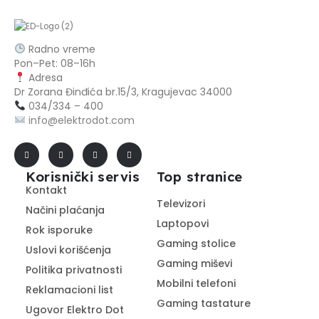
Radno vreme
Pon–Pet: 08–16h
Adresa
Dr Zorana Đinđića br.15/3, Kragujevac 34000
0
34/334 – 400
info@elektrodot.com
Korisnički servis
Top stranice
Kontakt
Televizori
Načini plaćanja
Laptopovi
Rok isporuke
Gaming stolice
Uslovi korišćenja
Gaming miševi
Politika privatnosti
Mobilni telefoni
Reklamacioni list
Gaming tastature
Ugovor Elektro Dot