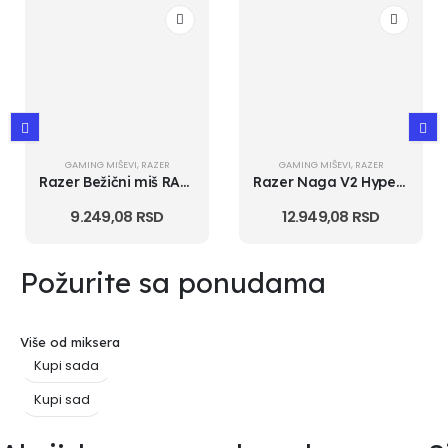
GAMING MIŠEVI
,
RAZER
GAMING MIŠEVI
,
RAZER
Razer Bežični miš RAZER Basilisk V3 X HyperSpeed 18000 DPI RZ01-04...
Razer Naga V2 HyperSpeed - Wireless MMO Gaming Mouse
9.249,08
RSD
12.949,08
RSD
Požurite sa ponudama
Više od miksera
Kupi sada
Kupi sad