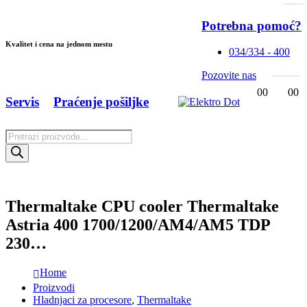
Potrebna pomoć?
Kvalitet i cena na jednom mestu
034/334 - 400
Pozovite nas
0
0
0
0
Servis
Praćenje pošiljke
Products
search
Thermaltake CPU cooler Thermaltake
Astria 400 1700/1200/AM4/AM5 TDP
230…
Home
Proizvodi
Hladnjaci za procesore
,
Thermaltake