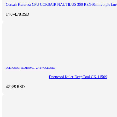
Corsair Kuler za CPU CORSAIR NAUTILUS 360 RS/360mm/triple fan/v
14.074,78
RSD
DEEPCOOL
,
HLADNJACI ZA PROCESORE
Deepcool Kuler DeepCool CK-11509
470,89
RSD