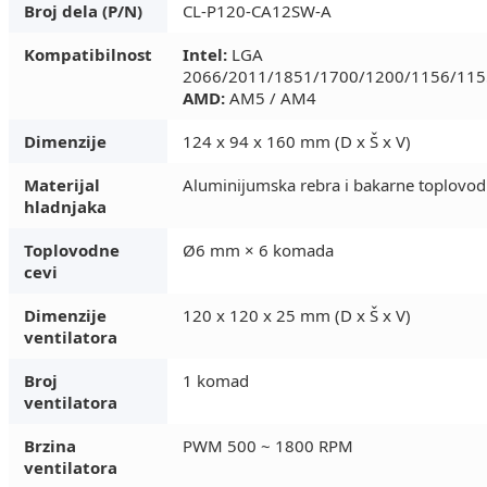
Broj dela (P/N)
CL-P120-CA12SW-A
Kompatibilnost
Intel:
LGA
2066/2011/1851/1700/1200/1156/115
AMD:
AM5 / AM4
Dimenzije
124 x 94 x 160 mm (D x Š x V)
Materijal
Aluminijumska rebra i bakarne toplovod
hladnjaka
Toplovodne
Ø6 mm × 6 komada
cevi
Dimenzije
120 x 120 x 25 mm (D x Š x V)
ventilatora
Broj
1 komad
ventilatora
Brzina
PWM 500 ~ 1800 RPM
ventilatora