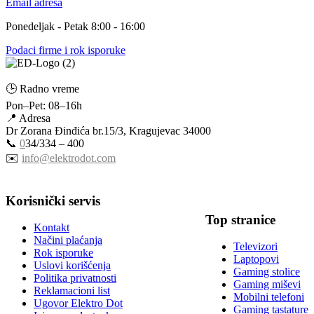
Email adresa
Ponedeljak - Petak 8:00 - 16:00
Podaci firme i rok isporuke
🕒 Radno vreme
Pon–Pet: 08–16h
📍 Adresa
Dr Zorana Đinđića br.15/3, Kragujevac 34000
📞
0
34/334 – 400
✉️
info@elektrodot.com
Korisnički servis
Top stranice
Kontakt
Načini plaćanja
Televizori
Rok isporuke
Laptopovi
Uslovi korišćenja
Gaming stolice
Politika privatnosti
Gaming miševi
Reklamacioni list
Mobilni telefoni
Ugovor Elektro Dot
Gaming tastature