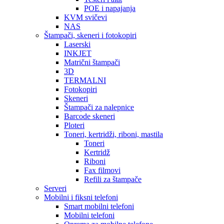
POE i napajanja
KVM svičevi
NAS
Štampači, skeneri i fotokopiri
Laserski
INKJET
Matrični štampači
3D
TERMALNI
Fotokopiri
Skeneri
Štampači za nalepnice
Barcode skeneri
Ploteri
Toneri, kertridži, riboni, mastila
Toneri
Kertridž
Riboni
Fax filmovi
Refili za štampače
Serveri
Mobilni i fiksni telefoni
Smart mobilni telefoni
Mobilni telefoni