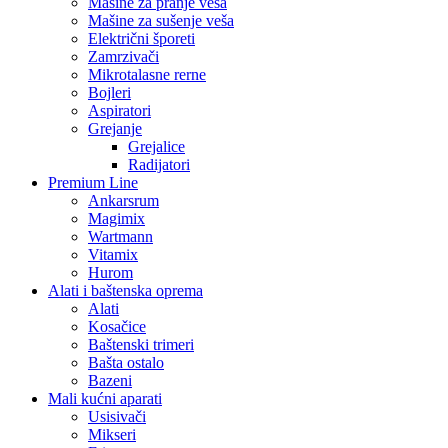
Mašine za pranje veša
Mašine za sušenje veša
Električni šporeti
Zamrzivači
Mikrotalasne rerne
Bojleri
Aspiratori
Grejanje
Grejalice
Radijatori
Premium Line
Ankarsrum
Magimix
Wartmann
Vitamix
Hurom
Alati i baštenska oprema
Alati
Kosačice
Baštenski trimeri
Bašta ostalo
Bazeni
Mali kućni aparati
Usisivači
Mikseri