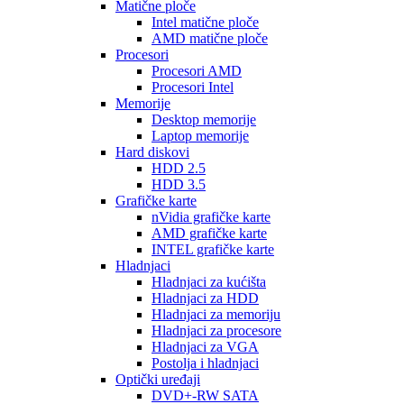
Matične ploče
Intel matične ploče
AMD matične ploče
Procesori
Procesori AMD
Procesori Intel
Memorije
Desktop memorije
Laptop memorije
Hard diskovi
HDD 2.5
HDD 3.5
Grafičke karte
nVidia grafičke karte
AMD grafičke karte
INTEL grafičke karte
Hladnjaci
Hladnjaci za kućišta
Hladnjaci za HDD
Hladnjaci za memoriju
Hladnjaci za procesore
Hladnjaci za VGA
Postolja i hladnjaci
Optički uređaji
DVD+-RW SATA