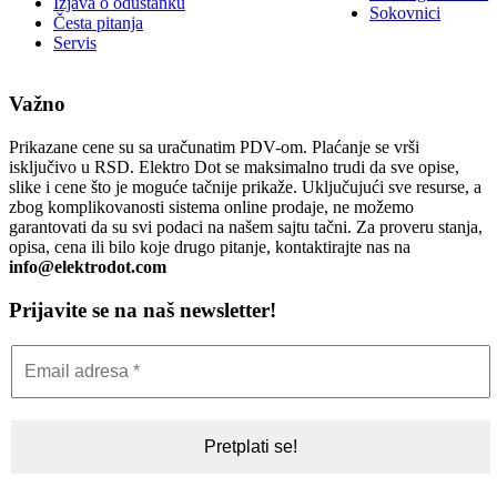
Izjava o odustanku
Sokovnici
Česta pitanja
Servis
Važno
Prikazane cene su sa uračunatim PDV-om. Plaćanje se vrši
isključivo u RSD. Elektro Dot se maksimalno trudi da sve opise,
slike i cene što je moguće tačnije prikaže. Uključujući sve resurse, a
zbog komplikovanosti sistema online prodaje, ne možemo
garantovati da su svi podaci na našem sajtu tačni. Za proveru stanja,
opisa, cena ili bilo koje drugo pitanje, kontaktirajte nas na
info@elektrodot.com
Prijavite se na naš newsletter!