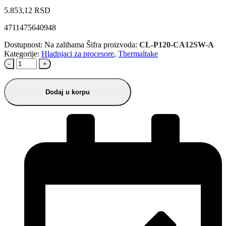
5.853,12
RSD
4711475640948
Dostupnost:
Na zalihama
Šifra proizvoda:
CL-P120-CA12SW-A
Kategorije:
Hladnjaci za procesore
,
Thermaltake
-
+
Dodaj u korpu