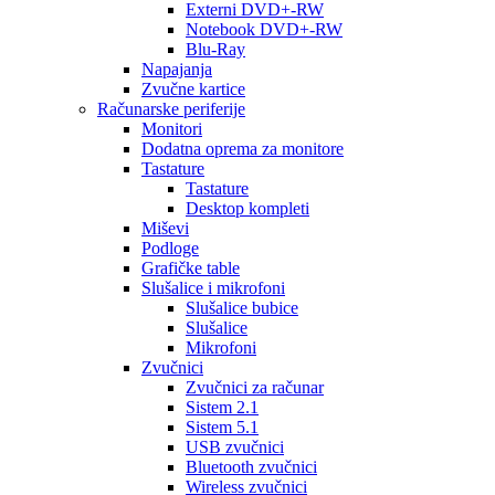
Externi DVD+-RW
Notebook DVD+-RW
Blu-Ray
Napajanja
Zvučne kartice
Računarske periferije
Monitori
Dodatna oprema za monitore
Tastature
Tastature
Desktop kompleti
Miševi
Podloge
Grafičke table
Slušalice i mikrofoni
Slušalice bubice
Slušalice
Mikrofoni
Zvučnici
Zvučnici za računar
Sistem 2.1
Sistem 5.1
USB zvučnici
Bluetooth zvučnici
Wireless zvučnici