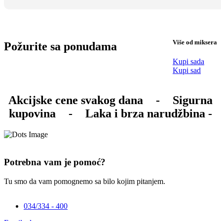
Više od miksera
Požurite sa ponudama
Kupi sada
Kupi sad
Akcijske cene svakog dana
-
Sigurna
kupovina
-
Laka i brza narudžbina -
Potrebna vam je pomoć?
Tu smo da vam pomognemo sa bilo kojim pitanjem.
034/334 - 400