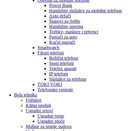
Oprema za mobilne telefone
Power Bank
Handsfree slušalice za mobilne telefone
Auto držači
Štapovi za Selfie
Handsfree oprema
Torbice, maskice i privesci
Punjači za auto
Kućni punjači
Smartwatch
Fiksni telefoni
Bežični telefoni
Stoni telefoni
Telefax aparati
IP telefoni
Slušalice za telefone
TOKI VOKI
Telefonske centrale
Bela tehnika
Frižideri
Klima uređaji
Ugradni setovi
Ugradne rerne
Ugradne ploče
Mašine za pranje sudova