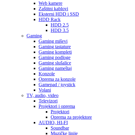
Web kamere
Zaštitni kablovi
Eksterni HDD i SSD
HDD Rack
HDD 2.5
HDD 3.5
Gaming
Gaming miševi
Gaming tastature
Gaming kompleti
Gaming podloge
Gaming slušalice
Gaming nameštaj
Konzole
Oprema za konzole
Gamepad / joystick
Volani
TV, audio, video
Televizori
Projektori i oprema
Projektori
Oprema za projektore
AUDIO, HI-FI
Soundbar
Muzičke linije