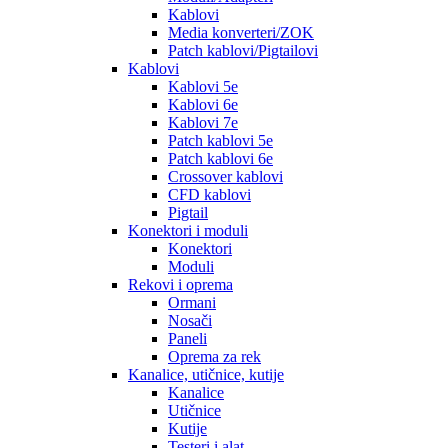
Kablovi
Media konverteri/ZOK
Patch kablovi/Pigtailovi
Kablovi
Kablovi 5e
Kablovi 6e
Kablovi 7e
Patch kablovi 5e
Patch kablovi 6e
Crossover kablovi
CFD kablovi
Pigtail
Konektori i moduli
Konektori
Moduli
Rekovi i oprema
Ormani
Nosači
Paneli
Oprema za rek
Kanalice, utičnice, kutije
Kanalice
Utičnice
Kutije
Testeri i alat