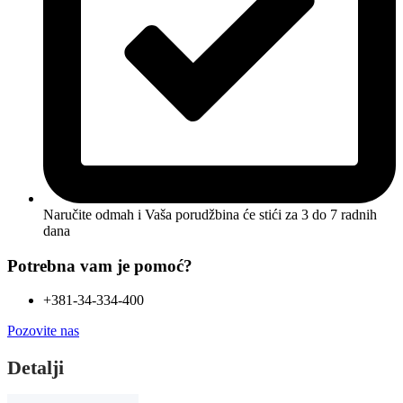
Naručite odmah i Vaša porudžbina će stići
za 3 do 7 radnih
dana
Potrebna vam je pomoć?
+381-34-334-400
Pozovite nas
Detalji