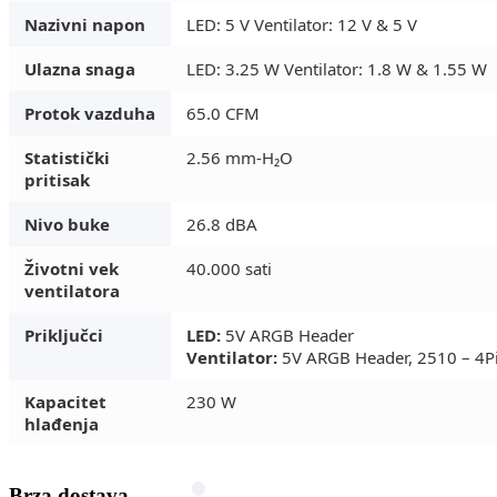
Nazivni napon
LED: 5 V Ventilator: 12 V & 5 V
Ulazna snaga
LED: 3.25 W Ventilator: 1.8 W & 1.55 W
Protok vazduha
65.0 CFM
Statistički
2.56 mm-H₂O
pritisak
Nivo buke
26.8 dBA
Životni vek
40.000 sati
ventilatora
Priključci
LED:
5V ARGB Header
Ventilator:
5V ARGB Header, 2510 – 4P
Kapacitet
230 W
hlađenja
Brza dostava