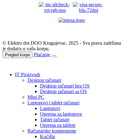
© Elektro dot DOO Kragujevac. 2025 - Sva prava zadržana
je dodat/a u vašu korpu.
Plaćanje
Pregled korpe
IT Proizvodi
Desktop računari
Desktop računari bez OS
Desktop računari sa OS
Mini PC
Laptopovi i tablet računari
Laptopovi
Oprema za laptopove
Tablet računari
Oprema za tablete
Računarske komponente
Kućišta