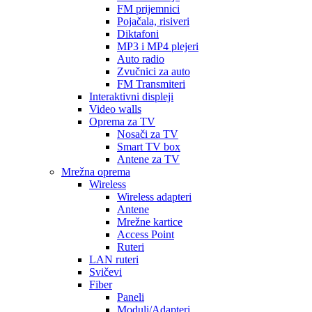
FM prijemnici
Pojačala, risiveri
Diktafoni
MP3 i MP4 plejeri
Auto radio
Zvučnici za auto
FM Transmiteri
Interaktivni displeji
Video walls
Oprema za TV
Nosači za TV
Smart TV box
Antene za TV
Mrežna oprema
Wireless
Wireless adapteri
Antene
Mrežne kartice
Access Point
Ruteri
LAN ruteri
Svičevi
Fiber
Paneli
Moduli/Adapteri