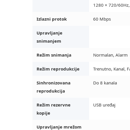
1280 × 720/60Hz,
Izlazni protok
60 Mbps
Upravljanje
snimanjem
Režim snimanja
Normalan, Alarm
Režim reprodukcije
Trenutno, Kanal, F
Sinhronizovana
Do 8 kanala
reprodukcija
Režim rezervne
USB uređaj
kopije
Upravljanje mrežom