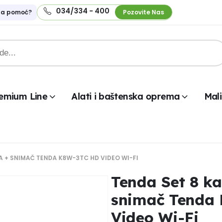
034/334 - 400
na pomoć?
Pozovite Nas
emium Line
Alati i baštenska oprema
Mali
A + SNIMAČ TENDA K8W-3TC HD VIDEO WI-FI
Tenda Set 8 k
snimač Tenda
Video Wi-Fi