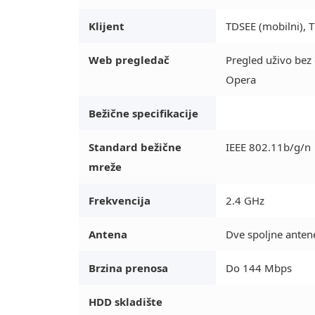
Klijent
TDSEE (mobilni), 
Web pregledač
Pregled uživo bez
Opera
Bežične specifikacije
Standard bežične
IEEE 802.11b/g/n
mreže
Frekvencija
2.4 GHz
Antena
Dve spoljne anten
Brzina prenosa
Do 144 Mbps
HDD skladište