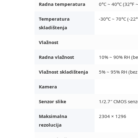
Radna temperatura
0°C ~ 40°C (32°F 
Temperatura
-30°C ~ 70°C (-22°
skladištenja
Vlažnost
Radna vlažnost
10% ~ 90% RH (be
Vlažnost skladištenja
5% ~ 95% RH (bez 
Kamera
Senzor slike
1/2.7″ CMOS senz
Maksimalna
2304 × 1296
rezolucija