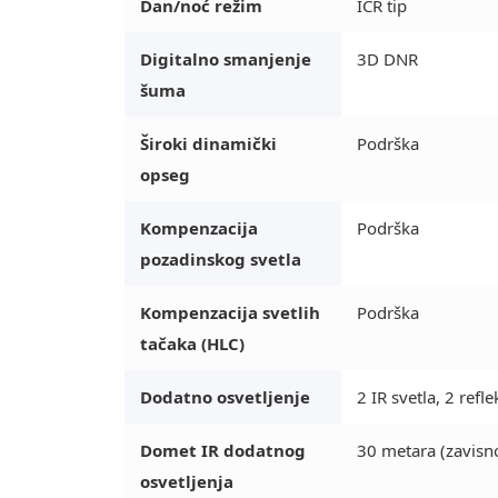
Dan/noć režim
ICR tip
Digitalno smanjenje
3D DNR
šuma
Široki dinamički
Podrška
opseg
Kompenzacija
Podrška
pozadinskog svetla
Kompenzacija svetlih
Podrška
tačaka (HLC)
Dodatno osvetljenje
2 IR svetla, 2 refl
Domet IR dodatnog
30 metara (zavisn
osvetljenja