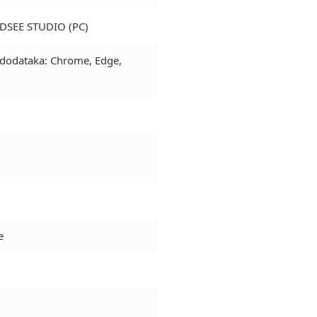
TDSEE STUDIO (PC)
 dodataka: Chrome, Edge,
e