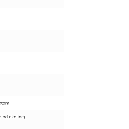
ektora
o od okoline)