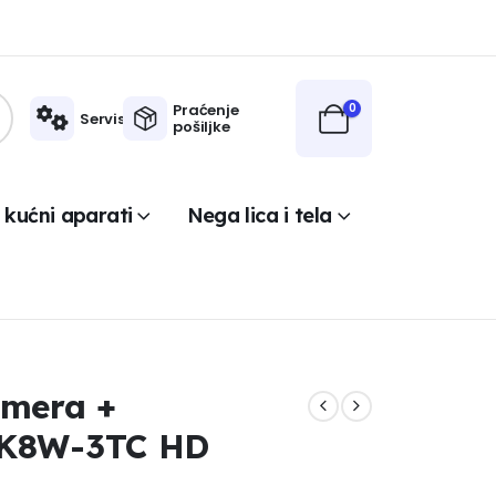
Praćenje
0
Servis
pošiljke
 kućni aparati
Nega lica i tela
amera +
 K8W-3TC HD