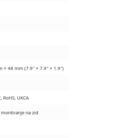
× 48 mm (7.9″ × 7.9″ × 1.9″)
C, RoHS, UKCA
 montiranje na zid