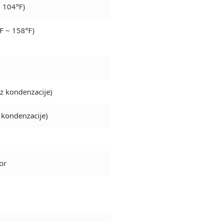
~ 104°F)
F ~ 158°F)
z kondenzacije)
kondenzacije)
or