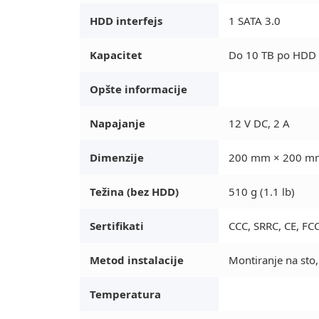
HDD interfejs
1 SATA 3.0
Kapacitet
Do 10 TB po HDD
Opšte informacije
Napajanje
12 V DC, 2 A
Dimenzije
200 mm × 200 mm 
Težina (bez HDD)
510 g (1.1 lb)
Sertifikati
CCC, SRRC, CE, FC
Metod instalacije
Montiranje na sto,
Temperatura