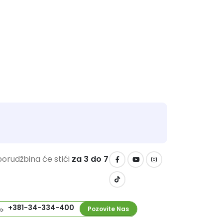
orudžbina će stići
za 3 do 7
+381-34-334-400
Pozovite Nas