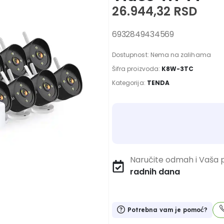
26.944,32
RSD
6932849434569
Dostupnost:
Nema na zalihama
Šifra proizvoda:
K8W-3TC
Kategorija:
TENDA
Naručite odmah i Vaša p
radnih dana
Potrebna vam je pomoć?