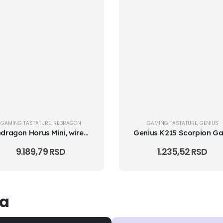
GAMING TASTATURE
,
REDRAGON
GAMING TASTATURE
,
GENIUS
Redragon Horus Mini, wired&2.4G&BT keyboard, red
9.189,79
RSD
1.235,52
RSD
ma