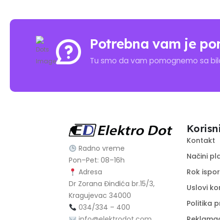
Potrebna vam je po
Tu smo da vam pomognemo sa bilo 
Korisn
Kontakt
Radno vreme
Načini pl
Pon–Pet: 08–16h
Rok ispo
Adresa
Dr Zorana Đinđića br.15/3,
Uslovi ko
Kragujevac 34000
Politika p
0
34/334 – 400
Reklamaci
info@elektrodot.com