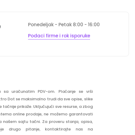
Ponedeljak - Petak 8:00 - 16:00
0
Podaci firme i rok isporuke
u sa uračunatim PDV-om. Plaćanje se vrši
ektro Dot se maksimalno trudi da sve opise, slike
 tačnije prikaže. Uključujući sve resurse, a zbog
stema online prodaje, ne možemo garantovati
a našem sajtu tačni. Za proveru stanja, opisa,
oje drugo pitanje, kontaktirajte nas na