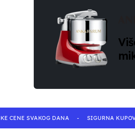
Viš
mi
E CENE SVAKOG DANA
-
SIGURNA KUPOVI