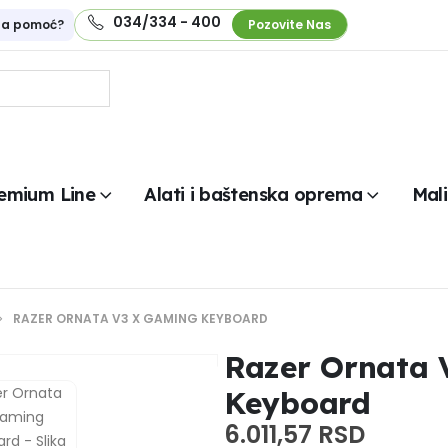
034/334 - 400
na pomoć?
Pozovite Nas
emium Line
Alati i baštenska oprema
Mali
RAZER ORNATA V3 X GAMING KEYBOARD
Razer Ornata 
Keyboard
6.011,57
RSD