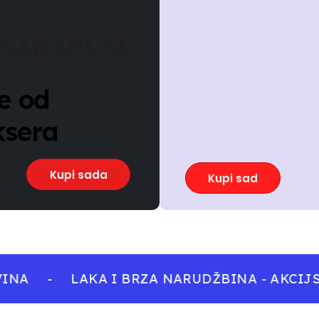
e od
ksera
Kupi sada
Kupi sad
NA
-
LAKA I BRZA NARUDŽBINA - AKCIJS