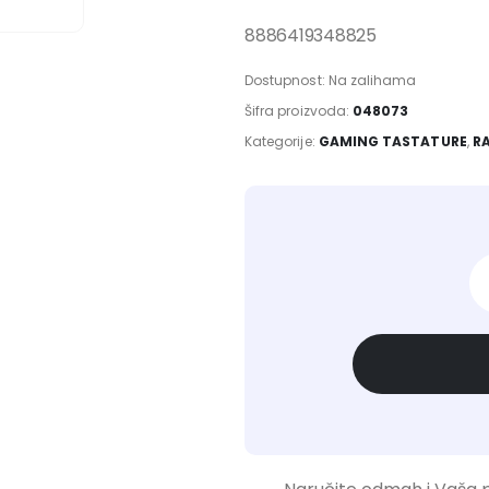
8886419348825
Dostupnost:
Na zalihama
Šifra proizvoda:
048073
Kategorije:
GAMING TASTATURE
,
R