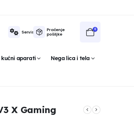
Praćenje
0
Servis
pošiljke
 kućni aparati
Nega lica i tela
V3 X Gaming