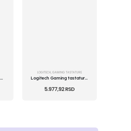
LOGITECH
,
GAMING TASTATURE
Genius K215 Scorpion Gaming USB US crna tastatura
Logitech Gaming tastatura Logitech G213 Prodigy RGB/Media Control/Spi...
5.977,92
RSD