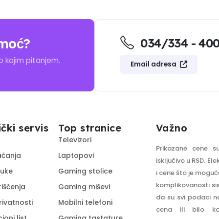
moć?
034/334 - 40
kojim pitanjem.
Email adresa
ički servis
Top stranice
Važno
Televizori
Prikazane cene s
aćanja
Laptopovi
isključivo u RSD. El
ruke
Gaming stolice
i cene što je moguće
komplikovanosti si
rišćenja
Gaming miševi
da su svi podaci n
rivatnosti
Mobilni telefoni
cena ili bilo k
oni list
Gaming tastature