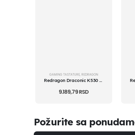
GAMING TASTATURE
,
REDRAGON
Redragon Draconic K530 PRO RGB Mechanical Gaming Keyboard, 2.4G,BT, 6...
9.189,79
RSD
Požurite sa ponuda