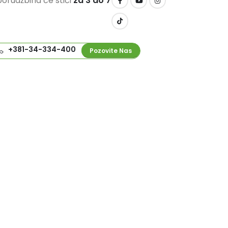
orudžbina će stići
za 3 do 7
+381-34-334-400
Pozovite Nas