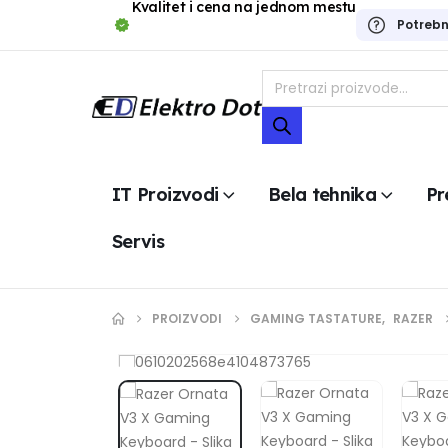
Kvalitet i cena na jednom mestu
Potreb
IT Proizvodi
Bela tehnika
Pr
Servis
PROIZVODI
GAMING TASTATURE
,
RAZER