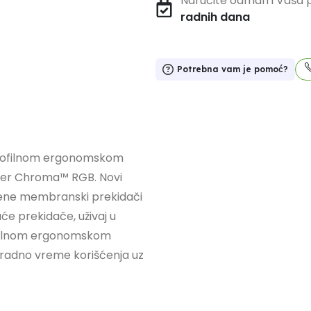
Naručite odmah i Vaša p
radnih dana
Potrebna vam je pomoć?
profilnom ergonomskom
zer Chroma™ RGB. Novi
instvene membranski prekidači
raće prekidače, uživaj u
rofilnom ergonomskom
radno vreme korišćenja uz