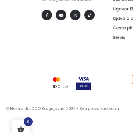
Ugovor E
Izjava o
Česta pi
Servis
© Elektro dot DOO Kragujevac. 2025 - Sva prava zadržana
0