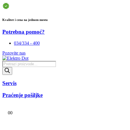
Kvalitet i cena na jednom mestu
Potrebna pomoć?
034/334 - 400
Pozovite nas
Products
search
Servis
Praćenje pošiljke
0
0