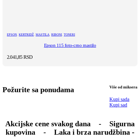
EPSON
,
KERTRIDŽ
,
MASTILA
,
RIBONI
,
TONERI
Epson 115 foto-crno mastilo
2.041,85
RSD
Više od miksera
Požurite sa ponudama
Kupi sada
Kupi sad
Akcijske cene svakog dana
-
Sigurna
kupovina
-
Laka i brza narudžbina -