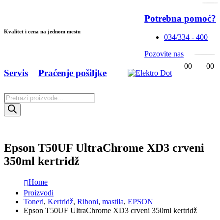
Potrebna pomoć?
Kvalitet i cena na jednom mestu
034/334 - 400
Pozovite nas
0
0
0
0
Servis
Praćenje pošiljke
Products
search
Epson T50UF UltraChrome XD3 crveni
350ml kertridž
Home
Proizvodi
Toneri
,
Kertridž
,
Riboni
,
mastila
,
EPSON
Epson T50UF UltraChrome XD3 crveni 350ml kertridž