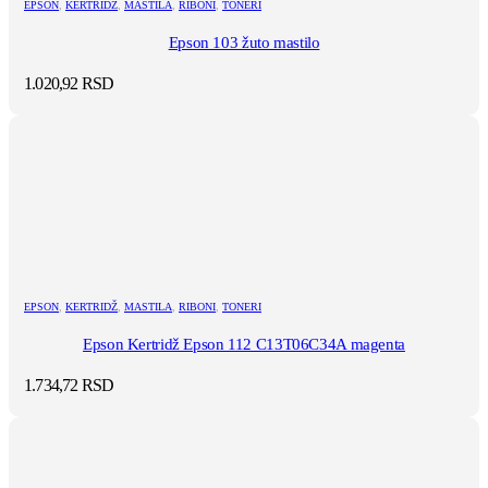
EPSON
,
KERTRIDŽ
,
MASTILA
,
RIBONI
,
TONERI
Epson 103 žuto mastilo
1.020,92
RSD
EPSON
,
KERTRIDŽ
,
MASTILA
,
RIBONI
,
TONERI
Epson Kertridž Epson 112 C13T06C34A magenta
1.734,72
RSD