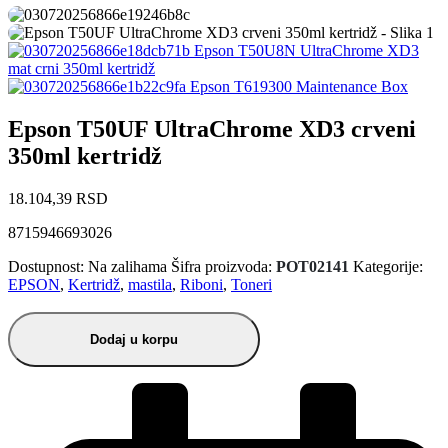
Epson T50U8N UltraChrome XD3
mat crni 350ml kertridž
Epson T619300 Maintenance Box
Epson T50UF UltraChrome XD3 crveni
350ml kertridž
18.104,39
RSD
8715946693026
Dostupnost:
Na zalihama
Šifra proizvoda:
POT02141
Kategorije:
EPSON
,
Kertridž
,
mastila
,
Riboni
,
Toneri
Dodaj u korpu