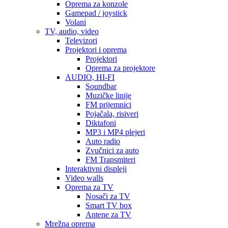
Oprema za konzole
Gamepad / joystick
Volani
TV, audio, video
Televizori
Projektori i oprema
Projektori
Oprema za projektore
AUDIO, HI-FI
Soundbar
Muzičke linije
FM prijemnici
Pojačala, risiveri
Diktafoni
MP3 i MP4 plejeri
Auto radio
Zvučnici za auto
FM Transmiteri
Interaktivni displeji
Video walls
Oprema za TV
Nosači za TV
Smart TV box
Antene za TV
Mrežna oprema