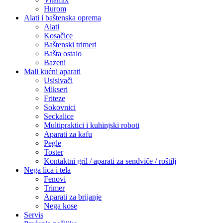
Hurom
Alati i baštenska oprema
Alati
Kosačice
Baštenski trimeri
Bašta ostalo
Bazeni
Mali kućni aparati
Usisivači
Mikseri
Friteze
Sokovnici
Seckalice
Multipraktici i kuhinjski roboti
Aparati za kafu
Pegle
Toster
Kontaktni gril / aparati za sendviče / roštilj
Nega lica i tela
Fenovi
Trimer
Aparati za brijanje
Nega kose
Servis