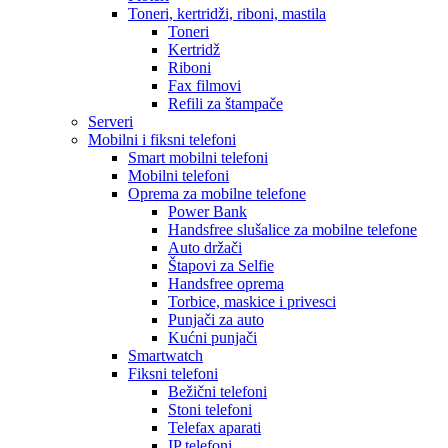
Toneri, kertridži, riboni, mastila
Toneri
Kertridž
Riboni
Fax filmovi
Refili za štampače
Serveri
Mobilni i fiksni telefoni
Smart mobilni telefoni
Mobilni telefoni
Oprema za mobilne telefone
Power Bank
Handsfree slušalice za mobilne telefone
Auto držači
Štapovi za Selfie
Handsfree oprema
Torbice, maskice i privesci
Punjači za auto
Kućni punjači
Smartwatch
Fiksni telefoni
Bežični telefoni
Stoni telefoni
Telefax aparati
IP telefoni