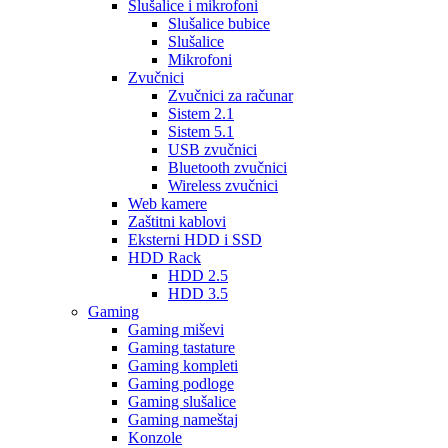
Slušalice i mikrofoni
Slušalice bubice
Slušalice
Mikrofoni
Zvučnici
Zvučnici za računar
Sistem 2.1
Sistem 5.1
USB zvučnici
Bluetooth zvučnici
Wireless zvučnici
Web kamere
Zaštitni kablovi
Eksterni HDD i SSD
HDD Rack
HDD 2.5
HDD 3.5
Gaming
Gaming miševi
Gaming tastature
Gaming kompleti
Gaming podloge
Gaming slušalice
Gaming nameštaj
Konzole