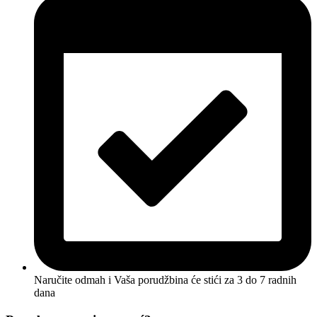
Naručite odmah i Vaša porudžbina će stići
za 3 do 7 radnih
dana