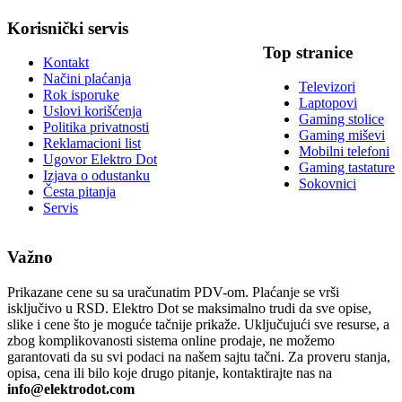
Korisnički servis
Top stranice
Kontakt
Načini plaćanja
Televizori
Rok isporuke
Laptopovi
Uslovi korišćenja
Gaming stolice
Politika privatnosti
Gaming miševi
Reklamacioni list
Mobilni telefoni
Ugovor Elektro Dot
Gaming tastature
Izjava o odustanku
Sokovnici
Česta pitanja
Servis
Važno
Prikazane cene su sa uračunatim PDV-om. Plaćanje se vrši
isključivo u RSD. Elektro Dot se maksimalno trudi da sve opise,
slike i cene što je moguće tačnije prikaže. Uključujući sve resurse, a
zbog komplikovanosti sistema online prodaje, ne možemo
garantovati da su svi podaci na našem sajtu tačni. Za proveru stanja,
opisa, cena ili bilo koje drugo pitanje, kontaktirajte nas na
info@elektrodot.com