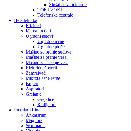
Slušalice za telefone
TOKI VOKI
Telefonske centrale
Bela tehnika
Frižideri
Klima uređaji
Ugradni setovi
Ugradne rerne
Ugradne ploče
Mašine za pranje sudova
Mašine za pranje veša
Mašine za sušenje veša
Električni šporeti
Zamrzivači
Mikrotalasne rerne
Bojleri
Aspiratori
Grejanje
Grejalice
Radijatori
Premium Line
Ankarsrum
Magimix
Wartmann
Vitamix