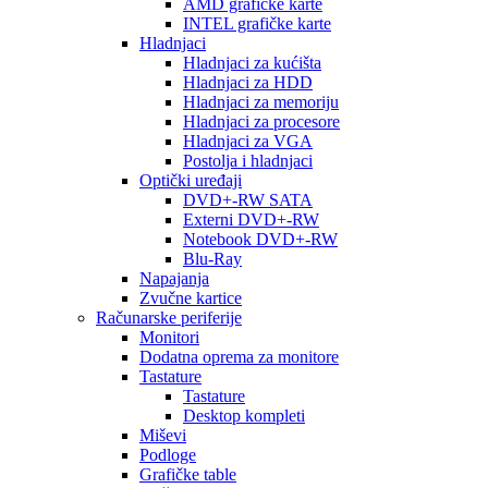
AMD grafičke karte
INTEL grafičke karte
Hladnjaci
Hladnjaci za kućišta
Hladnjaci za HDD
Hladnjaci za memoriju
Hladnjaci za procesore
Hladnjaci za VGA
Postolja i hladnjaci
Optički uređaji
DVD+-RW SATA
Externi DVD+-RW
Notebook DVD+-RW
Blu-Ray
Napajanja
Zvučne kartice
Računarske periferije
Monitori
Dodatna oprema za monitore
Tastature
Tastature
Desktop kompleti
Miševi
Podloge
Grafičke table