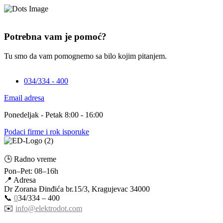
Potrebna vam je pomoć?
Tu smo da vam pomognemo sa bilo kojim pitanjem.
034/334 - 400
Email adresa
Ponedeljak - Petak 8:00 - 16:00
Podaci firme i rok isporuke
🕒 Radno vreme
Pon–Pet: 08–16h
📍 Adresa
Dr Zorana Đinđića br.15/3, Kragujevac 34000
📞
0
34/334 – 400
✉️
info@elektrodot.com