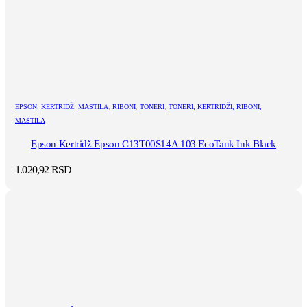
EPSON
,
KERTRIDŽ
,
MASTILA
,
RIBONI
,
TONERI
,
TONERI, KERTRIDŽI, RIBONI,
MASTILA
Epson Kertridž Epson C13T00S14A 103 EcoTank Ink Black
1.020,92
RSD