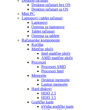
Desktop računari
Desktop računari bez OS
Desktop računari sa OS
Mini PC
Laptopovi i tablet računari
Laptopovi
Oprema za laptopove
Tablet računari
Oprema za tablete
Računarske komponente
Kućišta
Matične ploče
Intel matične ploče
AMD matične ploče
Procesori
Procesori AMD
Procesori Intel
Memorije
Desktop memorije
Laptop memorije
Hard diskovi
HDD 2.5
HDD 3.5
Grafičke karte
nVidia grafičke karte