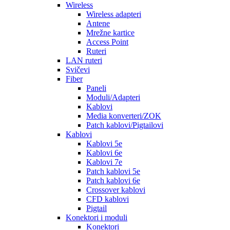
Wireless
Wireless adapteri
Antene
Mrežne kartice
Access Point
Ruteri
LAN ruteri
Svičevi
Fiber
Paneli
Moduli/Adapteri
Kablovi
Media konverteri/ZOK
Patch kablovi/Pigtailovi
Kablovi
Kablovi 5e
Kablovi 6e
Kablovi 7e
Patch kablovi 5e
Patch kablovi 6e
Crossover kablovi
CFD kablovi
Pigtail
Konektori i moduli
Konektori