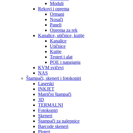
Moduli
Rekovi i oprema
Ormani
Nosači
Paneli
Oprema za rek
Kanalice, utičnice, kutije
Kanalice
Utičnice
Kutije
Testeri i alat
POE i napajanja
KVM svičevi
NAS
Štampači, skeneri i fotokopiri
Laserski
INKJET
Matrični štampači
3D
TERMALNI
Fotokopiri
Skeneri
Štampači za nalepnice
Barcode skeneri
Ploteri