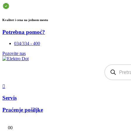
Kvalitet i cena na jednom mestu
Potrebna pomoć?
034/334 - 400
Pozovite nas
Products
search
Servis
Praćenje pošiljke
0
0