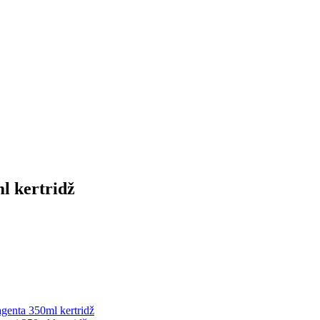
l kertridž
nta 350ml kertridž