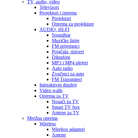
TV, audio, video
Televizori
Projektori i oprema
Projektori
Oprema za projektore
AUDIO, HI-FI
Soundbar
Muzičke linije
FM prijemnici
Pojačala, risiveri
Diktafoni
MP3 i MP4 plejeri
Auto radio
Zvučnici za auto
FM Transmiteri
Interaktivni displeji
Video walls
Oprema za TV
Nosači za TV
Smart TV box
Antene za TV
Mrežna oprema
Wireless
Wireless adapteri
Antene