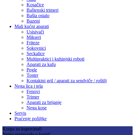
Kosačice
Baštenski trimeri
Bašta ostalo
Bazeni
Mali kućni aparati
Usisivači
Mikseri
Friteze
Sokovnici
Seckalice
Multipraktici i kuhinjski roboti
Aparati za kafu
Pegle
Toster
Kontaktni gril / aparati za sendviče / roštilj
Nega lica i tela
Fenovi
Trimer
Aparati za brijanje
Nega kose
Servis
Praćenje pošiljke
Korpa za kupovinu
0
Nema proizvoda u korpi!