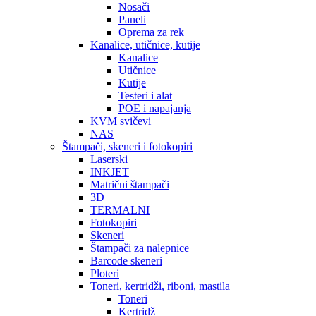
Nosači
Paneli
Oprema za rek
Kanalice, utičnice, kutije
Kanalice
Utičnice
Kutije
Testeri i alat
POE i napajanja
KVM svičevi
NAS
Štampači, skeneri i fotokopiri
Laserski
INKJET
Matrični štampači
3D
TERMALNI
Fotokopiri
Skeneri
Štampači za nalepnice
Barcode skeneri
Ploteri
Toneri, kertridži, riboni, mastila
Toneri
Kertridž