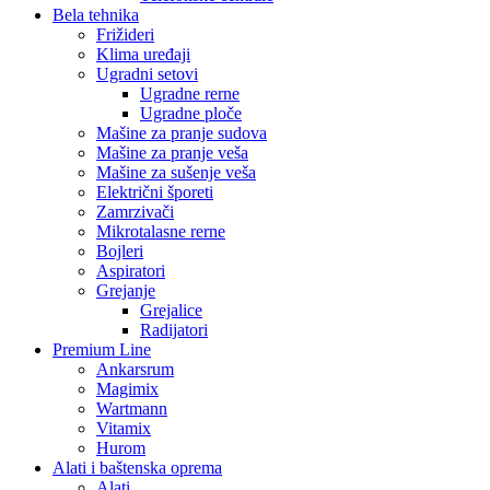
Bela tehnika
Frižideri
Klima uređaji
Ugradni setovi
Ugradne rerne
Ugradne ploče
Mašine za pranje sudova
Mašine za pranje veša
Mašine za sušenje veša
Električni šporeti
Zamrzivači
Mikrotalasne rerne
Bojleri
Aspiratori
Grejanje
Grejalice
Radijatori
Premium Line
Ankarsrum
Magimix
Wartmann
Vitamix
Hurom
Alati i baštenska oprema
Alati