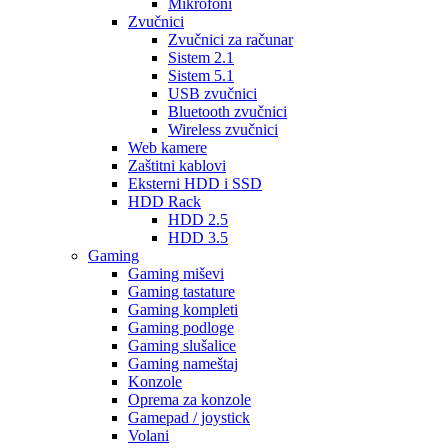
Mikrofoni
Zvučnici
Zvučnici za računar
Sistem 2.1
Sistem 5.1
USB zvučnici
Bluetooth zvučnici
Wireless zvučnici
Web kamere
Zaštitni kablovi
Eksterni HDD i SSD
HDD Rack
HDD 2.5
HDD 3.5
Gaming
Gaming miševi
Gaming tastature
Gaming kompleti
Gaming podloge
Gaming slušalice
Gaming nameštaj
Konzole
Oprema za konzole
Gamepad / joystick
Volani