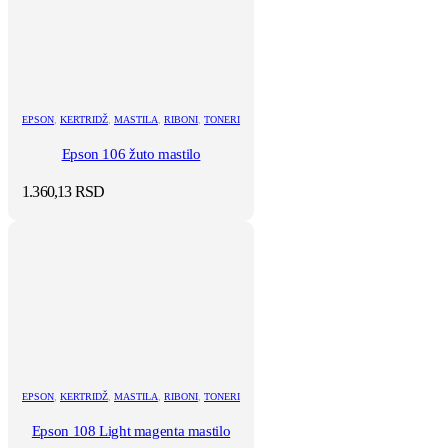
EPSON
,
KERTRIDŽ
,
MASTILA
,
RIBONI
,
TONERI
Epson 106 žuto mastilo
1.360,13
RSD
EPSON
,
KERTRIDŽ
,
MASTILA
,
RIBONI
,
TONERI
Epson 108 Light magenta mastilo