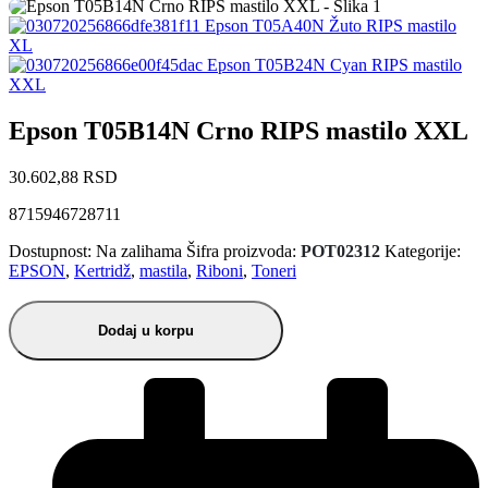
Epson T05A40N Žuto RIPS mastilo
XL
Epson T05B24N Cyan RIPS mastilo
XXL
Epson T05B14N Crno RIPS mastilo XXL
30.602,88
RSD
8715946728711
Dostupnost:
Na zalihama
Šifra proizvoda:
POT02312
Kategorije:
EPSON
,
Kertridž
,
mastila
,
Riboni
,
Toneri
Dodaj u korpu