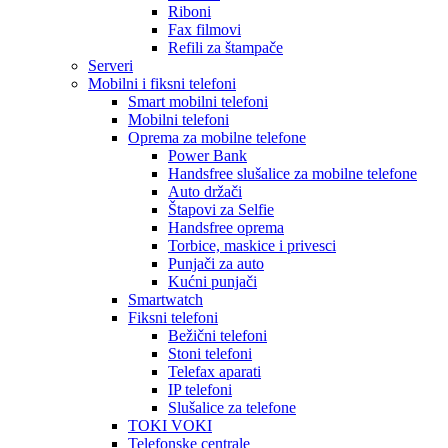
Riboni
Fax filmovi
Refili za štampače
Serveri
Mobilni i fiksni telefoni
Smart mobilni telefoni
Mobilni telefoni
Oprema za mobilne telefone
Power Bank
Handsfree slušalice za mobilne telefone
Auto držači
Štapovi za Selfie
Handsfree oprema
Torbice, maskice i privesci
Punjači za auto
Kućni punjači
Smartwatch
Fiksni telefoni
Bežični telefoni
Stoni telefoni
Telefax aparati
IP telefoni
Slušalice za telefone
TOKI VOKI
Telefonske centrale