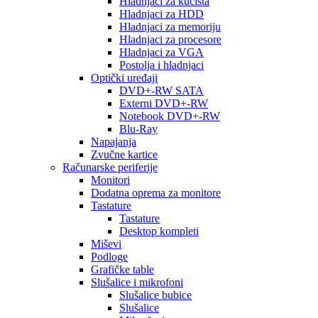
Hladnjaci za kućišta
Hladnjaci za HDD
Hladnjaci za memoriju
Hladnjaci za procesore
Hladnjaci za VGA
Postolja i hladnjaci
Optički uređaji
DVD+-RW SATA
Externi DVD+-RW
Notebook DVD+-RW
Blu-Ray
Napajanja
Zvučne kartice
Računarske periferije
Monitori
Dodatna oprema za monitore
Tastature
Tastature
Desktop kompleti
Miševi
Podloge
Grafičke table
Slušalice i mikrofoni
Slušalice bubice
Slušalice