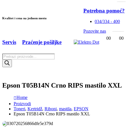
Potrebna pomoć?
Kvalitet i cena na jednom mestu
034/334 - 400
Pozovite nas
0
0
0
0
Servis
Praćenje pošiljke
Products
search
Epson T05B14N Crno RIPS mastilo XXL
Home
Proizvodi
Toneri
,
Kertridž
,
Riboni
,
mastila
,
EPSON
Epson T05B14N Crno RIPS mastilo XXL