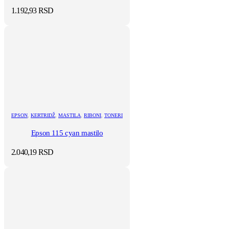
1.192,93
RSD
EPSON
,
KERTRIDŽ
,
MASTILA
,
RIBONI
,
TONERI
Epson 115 cyan mastilo
2.040,19
RSD