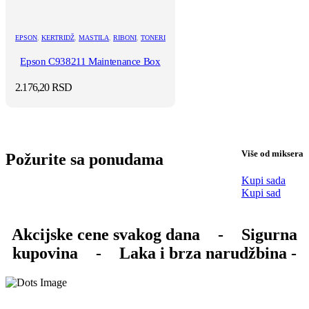
EPSON
,
KERTRIDŽ
,
MASTILA
,
RIBONI
,
TONERI
Epson C938211 Maintenance Box
2.176,20
RSD
Više od miksera
Požurite sa ponudama
Kupi sada
Kupi sad
Akcijske cene svakog dana
-
Sigurna
kupovina
-
Laka i brza narudžbina -