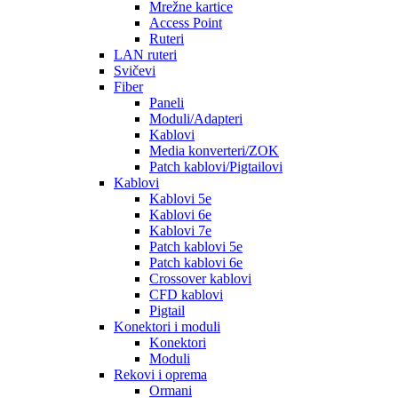
Mrežne kartice
Access Point
Ruteri
LAN ruteri
Svičevi
Fiber
Paneli
Moduli/Adapteri
Kablovi
Media konverteri/ZOK
Patch kablovi/Pigtailovi
Kablovi
Kablovi 5e
Kablovi 6e
Kablovi 7e
Patch kablovi 5e
Patch kablovi 6e
Crossover kablovi
CFD kablovi
Pigtail
Konektori i moduli
Konektori
Moduli
Rekovi i oprema
Ormani