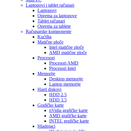
Laptopovi i tablet računari
Laptopovi
Oprema za laptopove
Tablet računari
Oprema za tablete
Računarske komponente
Kućišta
Matične ploče
Intel matične ploče
AMD matične ploče
Procesori
Procesori AMD
Procesori Intel
Memorije
Desktop memorije
Laptop memorije
Hard diskovi
HDD 2.5
HDD 3.5
Grafičke karte
nVidia grafičke karte
AMD grafičke karte
INTEL grafičke karte
Hladnjaci