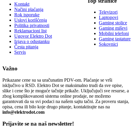
Top stranice
Kontakt
Načini plaćanja
Televizori
Rok isporuke
Laptopovi
Uslovi korišćenja
Gaming stolice
Politika privatnosti
Gaming miševi
Reklamacioni list
Mobilni telefoni
Ugovor Elektro Dot
Gaming tastature
Izjava o odustanku
Sokovnici
Česta pitanja
Servis
Važno
Prikazane cene su sa uračunatim PDV-om. Plaćanje se vrši
isključivo u RSD. Elektro Dot se maksimalno trudi da sve opise,
slike i cene što je moguće tačnije prikaže. Uključujući sve resurse, a
zbog komplikovanosti sistema online prodaje, ne možemo
garantovati da su svi podaci na našem sajtu tačni. Za proveru stanja,
opisa, cena ili bilo koje drugo pitanje, kontaktirajte nas na
info@elektrodot.com
Prijavite se na naš newsletter!