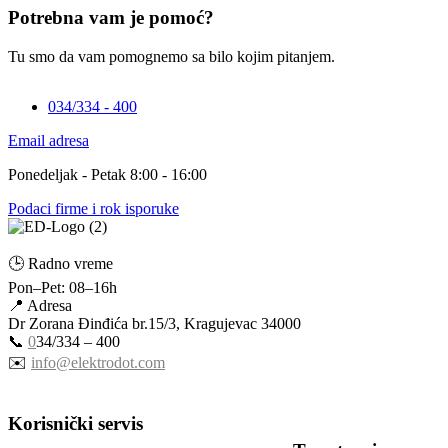
Potrebna vam je pomoć?
Tu smo da vam pomognemo sa bilo kojim pitanjem.
034/334 - 400
Email adresa
Ponedeljak - Petak 8:00 - 16:00
Podaci firme i rok isporuke
🕒 Radno vreme
Pon–Pet: 08–16h
📍 Adresa
Dr Zorana Đinđića br.15/3, Kragujevac 34000
📞
0
34/334 – 400
✉️
info@elektrodot.com
Korisnički servis