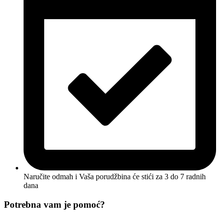
Naručite odmah i Vaša porudžbina će stići
za 3 do 7 radnih
dana
Potrebna vam je pomoć?