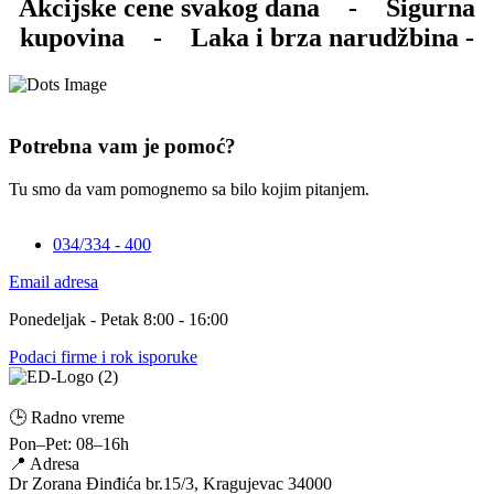
Akcijske cene svakog dana
-
Sigurna
kupovina
-
Laka i brza narudžbina -
Potrebna vam je pomoć?
Tu smo da vam pomognemo sa bilo kojim pitanjem.
034/334 - 400
Email adresa
Ponedeljak - Petak 8:00 - 16:00
Podaci firme i rok isporuke
🕒 Radno vreme
Pon–Pet: 08–16h
📍 Adresa
Dr Zorana Đinđića br.15/3, Kragujevac 34000