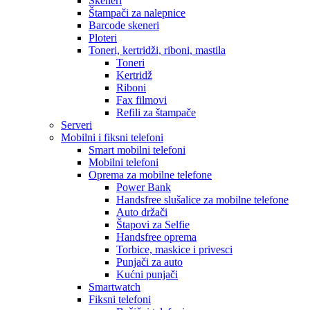
Skeneri
Štampači za nalepnice
Barcode skeneri
Ploteri
Toneri, kertridži, riboni, mastila
Toneri
Kertridž
Riboni
Fax filmovi
Refili za štampače
Serveri
Mobilni i fiksni telefoni
Smart mobilni telefoni
Mobilni telefoni
Oprema za mobilne telefone
Power Bank
Handsfree slušalice za mobilne telefone
Auto držači
Štapovi za Selfie
Handsfree oprema
Torbice, maskice i privesci
Punjači za auto
Kućni punjači
Smartwatch
Fiksni telefoni