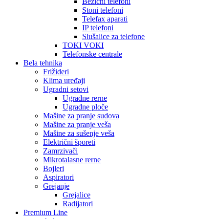
Bežični telefoni
Stoni telefoni
Telefax aparati
IP telefoni
Slušalice za telefone
TOKI VOKI
Telefonske centrale
Bela tehnika
Frižideri
Klima uređaji
Ugradni setovi
Ugradne rerne
Ugradne ploče
Mašine za pranje sudova
Mašine za pranje veša
Mašine za sušenje veša
Električni šporeti
Zamrzivači
Mikrotalasne rerne
Bojleri
Aspiratori
Grejanje
Grejalice
Radijatori
Premium Line