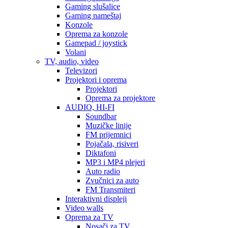
Gaming slušalice
Gaming nameštaj
Konzole
Oprema za konzole
Gamepad / joystick
Volani
TV, audio, video
Televizori
Projektori i oprema
Projektori
Oprema za projektore
AUDIO, HI-FI
Soundbar
Muzičke linije
FM prijemnici
Pojačala, risiveri
Diktafoni
MP3 i MP4 plejeri
Auto radio
Zvučnici za auto
FM Transmiteri
Interaktivni displeji
Video walls
Oprema za TV
Nosači za TV