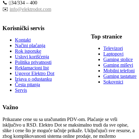
📞
0
34/334 – 400
✉️
info@elektrodot.com
Korisnički servis
Top stranice
Kontakt
Načini plaćanja
Televizori
Rok isporuke
Laptopovi
Uslovi korišćenja
Gaming stolice
Politika privatnosti
Gaming miševi
Reklamacioni list
Mobilni telefoni
Ugovor Elektro Dot
Gaming tastature
Izjava o odustanku
Sokovnici
Česta pitanja
Servis
Važno
Prikazane cene su sa uračunatim PDV-om. Plaćanje se vrši
isključivo u RSD. Elektro Dot se maksimalno trudi da sve opise,
slike i cene što je moguće tačnije prikaže. Uključujući sve resurse, a
zbog komplikovanosti sistema online prodaje, ne možemo