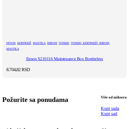
EPSON
,
KERTRIDŽ
,
MASTILA
,
RIBONI
,
TONERI
,
TONERI, KERTRIDŽI, RIBONI,
MASTILA
Epson S210116 Maintenance Box Borderless
8.704,82
RSD
Više od miksera
Požurite sa ponudama
Kupi sada
Kupi sad