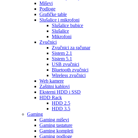
Miševi
Podloge
Grafičke table
Slušalice i mikrofoni
Slušalice bubice
Slušalice
Mikrofoni
Zvučnici
Zvučnici za računar
Sistem 2.1
Sistem 5.1
USB zvučnici
Bluetooth zvučnici
Wireless zvučnici
Web kamere
Zaštitni kablovi
Eksterni HDD i SSD
HDD Rack
HDD 2.5
HDD 3.5
Gaming
Gaming miševi
Gaming tastature
Gaming kompleti
Gaming podloge