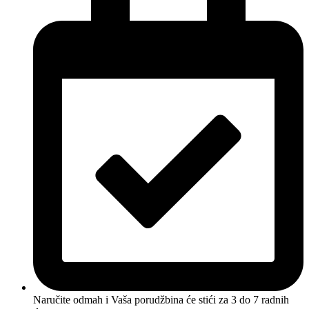
Naručite odmah i Vaša porudžbina će stići
za 3 do 7 radnih