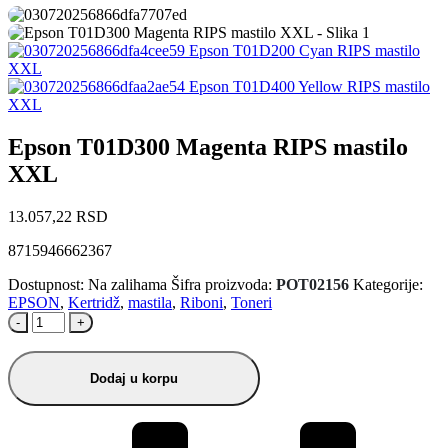
Epson T01D200 Cyan RIPS mastilo
XXL
Epson T01D400 Yellow RIPS mastilo
XXL
Epson T01D300 Magenta RIPS mastilo
XXL
13.057,22
RSD
8715946662367
Dostupnost:
Na zalihama
Šifra proizvoda:
POT02156
Kategorije:
EPSON
,
Kertridž
,
mastila
,
Riboni
,
Toneri
-
+
Dodaj u korpu