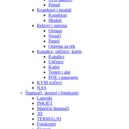
Pigtail
Konektori i moduli
Konektori
Moduli
Rekovi i oprema
Ormani
Nosači
Paneli
Oprema za rek
Kanalice, utičnice, kutije
Kanalice
Utičnice
Kutije
Testeri i alat
POE i napajanja
KVM svičevi
NAS
Štampači, skeneri i fotokopiri
Laserski
INKJET
Matrični štampači
3D
TERMALNI
Fotokopiri