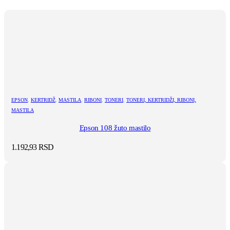
EPSON
,
KERTRIDŽ
,
MASTILA
,
RIBONI
,
TONERI
,
TONERI, KERTRIDŽI, RIBONI,
MASTILA
Epson 108 žuto mastilo
1.192,93
RSD