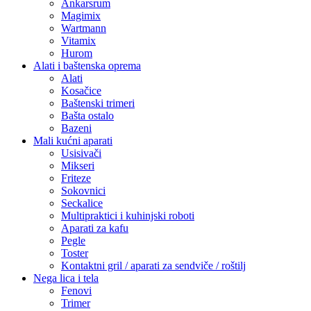
Ankarsrum
Magimix
Wartmann
Vitamix
Hurom
Alati i baštenska oprema
Alati
Kosačice
Baštenski trimeri
Bašta ostalo
Bazeni
Mali kućni aparati
Usisivači
Mikseri
Friteze
Sokovnici
Seckalice
Multipraktici i kuhinjski roboti
Aparati za kafu
Pegle
Toster
Kontaktni gril / aparati za sendviče / roštilj
Nega lica i tela
Fenovi
Trimer