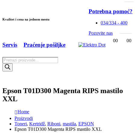
Potrebna pomoć?
Kvalitet i cena na jednom mestu
034/334 - 400
Pozovite nas
0
0
0
0
Servis
Praćenje pošiljke
Products
search
Epson T01D300 Magenta RIPS mastilo
XXL
Home
Proizvodi
Toneri
,
Kertridž
,
Riboni
,
mastila
,
EPSON
Epson T01D300 Magenta RIPS mastilo XXL