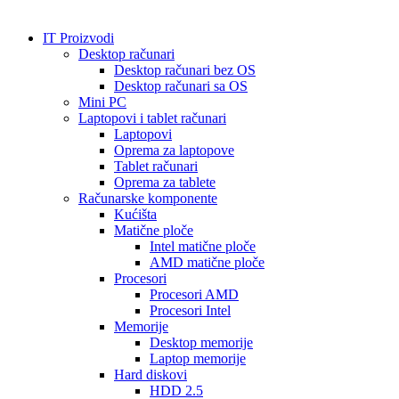
IT Proizvodi
Desktop računari
Desktop računari bez OS
Desktop računari sa OS
Mini PC
Laptopovi i tablet računari
Laptopovi
Oprema za laptopove
Tablet računari
Oprema za tablete
Računarske komponente
Kućišta
Matične ploče
Intel matične ploče
AMD matične ploče
Procesori
Procesori AMD
Procesori Intel
Memorije
Desktop memorije
Laptop memorije
Hard diskovi
HDD 2.5