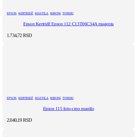
EPSON
,
KERTRIDŽ
,
MASTILA
,
RIBONI
,
TONERI
Epson Kertridž Epson 112 C13T06C34A magenta
1.734,72
RSD
EPSON
,
KERTRIDŽ
,
MASTILA
,
RIBONI
,
TONERI
Epson 115 foto-crno mastilo
2.040,19
RSD