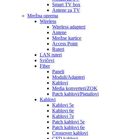
Smart TV box
Antene za TV
Mrežna oprema
Wireless
Wireless adapteri
Antene
Mrežne kartice
Access Point
Ruteri
LAN ruteri
Svičevi
Fiber
Paneli
Moduli/Adapteri
Kablovi
Media konverteri/ZOK
Patch kablovi/Pigtailovi
Kablovi
Kablovi 5e
Kablovi 6e
Kablovi 7e
Patch kablovi 5e
Patch kablovi 6e
Crossover kablovi
CFD kablovi