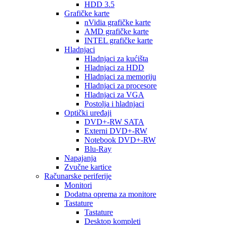
HDD 3.5
Grafičke karte
nVidia grafičke karte
AMD grafičke karte
INTEL grafičke karte
Hladnjaci
Hladnjaci za kućišta
Hladnjaci za HDD
Hladnjaci za memoriju
Hladnjaci za procesore
Hladnjaci za VGA
Postolja i hladnjaci
Optički uređaji
DVD+-RW SATA
Externi DVD+-RW
Notebook DVD+-RW
Blu-Ray
Napajanja
Zvučne kartice
Računarske periferije
Monitori
Dodatna oprema za monitore
Tastature
Tastature
Desktop kompleti