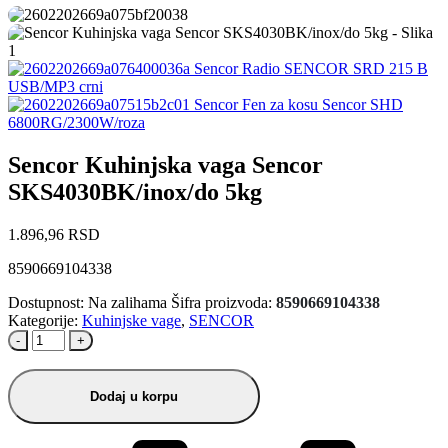
Sencor Radio SENCOR SRD 215 B
USB/MP3 crni
Sencor Fen za kosu Sencor SHD
6800RG/2300W/roza
Sencor Kuhinjska vaga Sencor
SKS4030BK/inox/do 5kg
1.896,96
RSD
8590669104338
Dostupnost:
Na zalihama
Šifra proizvoda:
8590669104338
Kategorije:
Kuhinjske vage
,
SENCOR
-
+
Dodaj u korpu