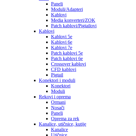
Paneli
Moduli/Adapteri
Kablovi
Media konverteri/ZOK
Patch kablovi/Pigtailovi
Kablovi
Kablovi 5e
Kablovi 6e
Kablovi 7e
Patch kablovi 5e
Patch kablovi 6e
Crossover kablovi
CFD kablovi
Pigtail
Konektori i moduli
Konektori
Moduli
Rekovi i oprema
Ormani
Nosači
Paneli
Oprema za rek
Kanalice, utičnice, kutije
Kanalice
Utičnice