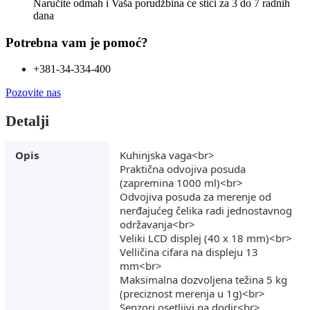
Naručite odmah i Vaša porudžbina će stići
za 3 do 7 radnih
dana
Potrebna vam je pomoć?
+381-34-334-400
Pozovite nas
Detalji
Opis
Kuhinjska vaga<br>
Praktična odvojiva posuda
(zapremina 1000 ml)<br>
Odvojiva posuda za merenje od
nerđajućeg čelika radi jednostavnog
održavanja<br>
Veliki LCD displej (40 x 18 mm)<br>
Velličina cifara na displeju 13
mm<br>
Maksimalna dozvoljena težina 5 kg
(preciznost merenja u 1g)<br>
Senzori osetljivi na dodir<br>