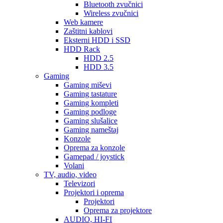
Bluetooth zvučnici
Wireless zvučnici
Web kamere
Zaštitni kablovi
Eksterni HDD i SSD
HDD Rack
HDD 2.5
HDD 3.5
Gaming
Gaming miševi
Gaming tastature
Gaming kompleti
Gaming podloge
Gaming slušalice
Gaming nameštaj
Konzole
Oprema za konzole
Gamepad / joystick
Volani
TV, audio, video
Televizori
Projektori i oprema
Projektori
Oprema za projektore
AUDIO, HI-FI