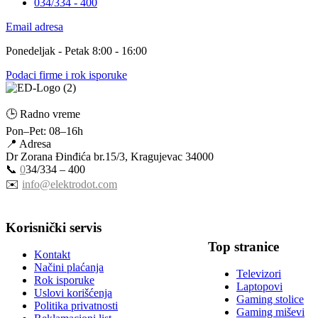
034/334 - 400
Email adresa
Ponedeljak - Petak 8:00 - 16:00
Podaci firme i rok isporuke
🕒 Radno vreme
Pon–Pet: 08–16h
📍 Adresa
Dr Zorana Đinđića br.15/3, Kragujevac 34000
📞
0
34/334 – 400
✉️
info@elektrodot.com
Korisnički servis
Top stranice
Kontakt
Načini plaćanja
Televizori
Rok isporuke
Laptopovi
Uslovi korišćenja
Gaming stolice
Politika privatnosti
Gaming miševi