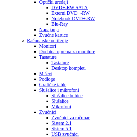
Optički uređaji
DVD+-RW SATA
Externi DVD+-RW
Notebook DVD+-RW
Blu-Ray
Napajanja
Zvučne kartice
Računarske periferije
Monitori
Dodatna oprema za monitore
Tastature
Tastature
Desktop kompleti
Miševi
Podloge
Grafičke table
Slušalice i mikrofoni
Slušalice bubice
Slušalice
Mikrofoni
Zvučnici
Zvučnici za računar
Sistem 2.1
Sistem 5.1
USB zvučnici