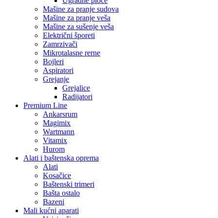
Ugradne ploče
Mašine za pranje sudova
Mašine za pranje veša
Mašine za sušenje veša
Električni šporeti
Zamrzivači
Mikrotalasne rerne
Bojleri
Aspiratori
Grejanje
Grejalice
Radijatori
Premium Line
Ankarsrum
Magimix
Wartmann
Vitamix
Hurom
Alati i baštenska oprema
Alati
Kosačice
Baštenski trimeri
Bašta ostalo
Bazeni
Mali kućni aparati