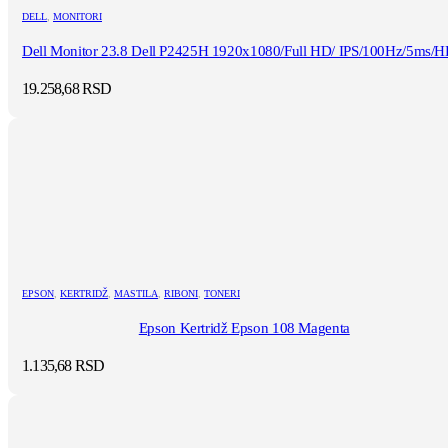
DELL
,
MONITORI
Dell Monitor 23.8 Dell P2425H 1920x1080/Full HD/ IPS/100Hz/5ms/HD
19.258,68
RSD
EPSON
,
KERTRIDŽ
,
MASTILA
,
RIBONI
,
TONERI
Epson Kertridž Epson 108 Magenta
1.135,68
RSD