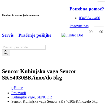
Potrebna pomoć?
Kvalitet i cena na jednom mestu
034/334 - 400
Pozovite nas
0
0
0
0
Servis
Praćenje pošiljke
Products
search
Sencor Kuhinjska vaga Sencor
SKS4030BK/inox/do 5kg
Home
Proizvodi
Kuhinjske vage
,
SENCOR
Sencor Kuhinjska vaga Sencor SKS4030BK/inox/do 5kg