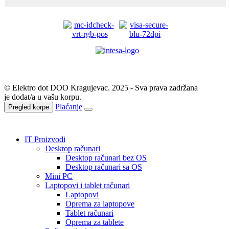
© Elektro dot DOO Kragujevac. 2025 - Sva prava zadržana
je dodat/a u vašu korpu.
Plaćanje
Pregled korpe
IT Proizvodi
Desktop računari
Desktop računari bez OS
Desktop računari sa OS
Mini PC
Laptopovi i tablet računari
Laptopovi
Oprema za laptopove
Tablet računari
Oprema za tablete