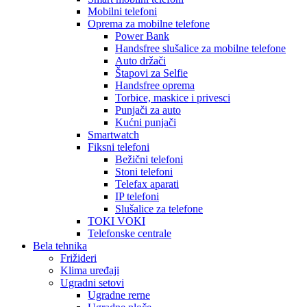
Mobilni telefoni
Oprema za mobilne telefone
Power Bank
Handsfree slušalice za mobilne telefone
Auto držači
Štapovi za Selfie
Handsfree oprema
Torbice, maskice i privesci
Punjači za auto
Kućni punjači
Smartwatch
Fiksni telefoni
Bežični telefoni
Stoni telefoni
Telefax aparati
IP telefoni
Slušalice za telefone
TOKI VOKI
Telefonske centrale
Bela tehnika
Frižideri
Klima uređaji
Ugradni setovi
Ugradne rerne