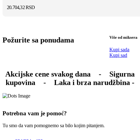
20.704,32
RSD
Više od miksera
Požurite sa ponudama
Kupi sada
Kupi sad
Akcijske cene svakog dana
-
Sigurna
kupovina
-
Laka i brza narudžbina -
Potrebna vam je pomoć?
Tu smo da vam pomognemo sa bilo kojim pitanjem.