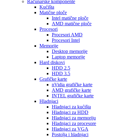
Računarske komponente
Kućišta
Matične ploče
Intel matične ploče
AMD matične ploče
Procesori
Procesori AMD
Procesori Intel
Memorije
Desktop memorije
Laptop memorije
Hard diskovi
HDD 2.5
HDD 3.5
Grafičke karte
nVidia grafičke karte
AMD grafičke karte
INTEL grafičke karte
Hladnjaci
Hladnjaci za kućišta
Hladnjaci za HDD
Hladnjaci za memoriju
Hladnjaci za procesore
Hladnjaci za VGA
Postolja i hladnjaci