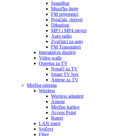
Soundbar
Muzičke linije
FM prijemnici
Pojačala, risiveri
Diktafoni
MP3 i MP4 plejeri
Auto radio
Zvučnici za auto
FM Transmiteri
Interaktivni displeji
Video walls
Oprema za TV
Nosači za TV
Smart TV box
Antene za TV
Mrežna oprema
Wireless
Wireless adapteri
Antene
Mrežne kartice
Access Point
Ruteri
LAN ruteri
Svičevi
Fiber