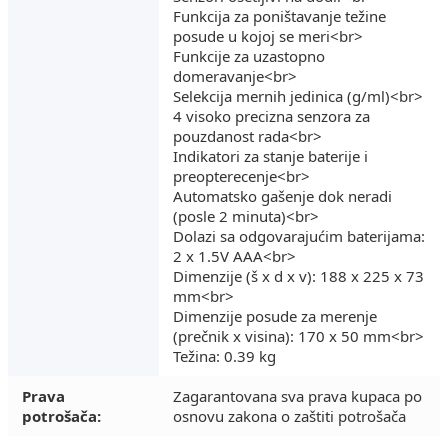
Funkcija za poništavanje težine
posude u kojoj se meri<br>
Funkcije za uzastopno
domeravanje<br>
Selekcija mernih jedinica (g/ml)<br>
4 visoko precizna senzora za
pouzdanost rada<br>
Indikatori za stanje baterije i
preopterecenje<br>
Automatsko gašenje dok neradi
(posle 2 minuta)<br>
Dolazi sa odgovarajućim baterijama:
2 x 1.5V AAA<br>
Dimenzije (š x d x v): 188 x 225 x 73
mm<br>
Dimenzije posude za merenje
(prečnik x visina): 170 x 50 mm<br>
Težina: 0.39 kg
Prava
Zagarantovana sva prava kupaca po
potrošača:
osnovu zakona o zaštiti potrošača