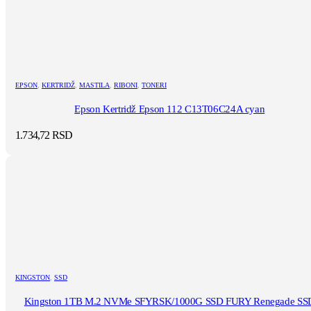
EPSON
,
KERTRIDŽ
,
MASTILA
,
RIBONI
,
TONERI
Epson Kertridž Epson 112 C13T06C24A cyan
1.734,72
RSD
KINGSTON
,
SSD
Kingston 1TB M.2 NVMe SFYRSK/1000G SSD FURY Renegade SS