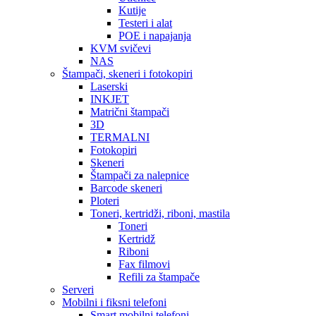
Kutije
Testeri i alat
POE i napajanja
KVM svičevi
NAS
Štampači, skeneri i fotokopiri
Laserski
INKJET
Matrični štampači
3D
TERMALNI
Fotokopiri
Skeneri
Štampači za nalepnice
Barcode skeneri
Ploteri
Toneri, kertridži, riboni, mastila
Toneri
Kertridž
Riboni
Fax filmovi
Refili za štampače
Serveri
Mobilni i fiksni telefoni
Smart mobilni telefoni