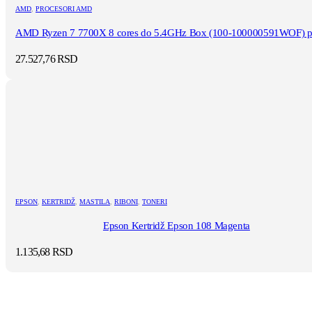
AMD
,
PROCESORI AMD
AMD Ryzen 7 7700X 8 cores do 5.4GHz Box (100-100000591WOF) pr
27.527,76
RSD
EPSON
,
KERTRIDŽ
,
MASTILA
,
RIBONI
,
TONERI
Epson Kertridž Epson 108 Magenta
1.135,68
RSD