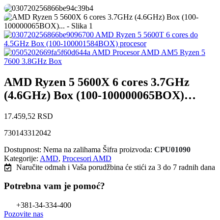
AMD Ryzen 5 5600T 6 cores do
4.5GHz Box (100-100001584BOX) procesor
AMD Procesor AMD AM5 Ryzen 5
7600 3.8GHz Box
AMD Ryzen 5 5600X 6 cores 3.7GHz
(4.6GHz) Box (100-100000065BOX)…
17.459,52
RSD
730143312042
Dostupnost:
Nema na zalihama
Šifra proizvoda:
CPU01090
Kategorije:
AMD
,
Procesori AMD
Naručite odmah i Vaša porudžbina će stići
za 3 do 7 radnih dana
Potrebna vam je pomoć?
+381-34-334-400
Pozovite nas