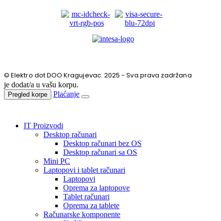
© Elektro dot DOO Kragujevac. 2025 - Sva prava zadržana
je dodat/a u vašu korpu.
Plaćanje
Pregled korpe
IT Proizvodi
Desktop računari
Desktop računari bez OS
Desktop računari sa OS
Mini PC
Laptopovi i tablet računari
Laptopovi
Oprema za laptopove
Tablet računari
Oprema za tablete
Računarske komponente