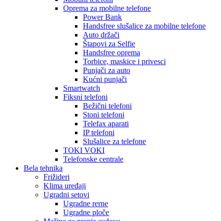
Oprema za mobilne telefone
Power Bank
Handsfree slušalice za mobilne telefone
Auto držači
Štapovi za Selfie
Handsfree oprema
Torbice, maskice i privesci
Punjači za auto
Kućni punjači
Smartwatch
Fiksni telefoni
Bežični telefoni
Stoni telefoni
Telefax aparati
IP telefoni
Slušalice za telefone
TOKI VOKI
Telefonske centrale
Bela tehnika
Frižideri
Klima uređaji
Ugradni setovi
Ugradne rerne
Ugradne ploče