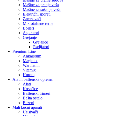
Mašine za pranje sudova
Mašine za pranje veša
Mašine za sušenje veša
Električni šporeti
Zamrzivači
Mikrotalasne rerne
Bojleri
Aspiratori
Grejanje
Grejalice
Radijatori
Premium Line
Ankarsrum
Magimix
Wartmann
Vitamix
Hurom
Alati i baštenska oprema
Alati
Kosačice
Baštenski trimeri
Bašta ostalo
Bazeni
Mali kućni aparati
Usisivači