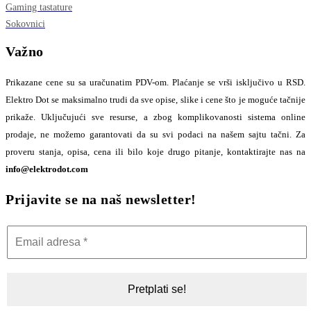
Gaming tastature
Sokovnici
Važno
Prikazane cene su sa uračunatim PDV-om. Plaćanje se vrši isključivo u RSD.
Elektro Dot se maksimalno trudi da sve opise, slike i cene što je moguće tačnije
prikaže. Uključujući sve resurse, a zbog komplikovanosti sistema online
prodaje, ne možemo garantovati da su svi podaci na našem sajtu tačni. Za
proveru stanja, opisa, cena ili bilo koje drugo pitanje, kontaktirajte nas na
info@elektrodot.com
Prijavite se na naš newsletter!