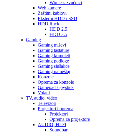
Wireless zvučnici
Web kamere
Zaštitni kablovi
Eksterni HDD i SSD
HDD Rack
HDD 2.5
HDD 3.5
Gaming
Gaming miševi
Gaming tastature
Gaming kompleti
Gaming podloge
Gaming slušalice
Gaming nameštaj
Konzole
Oprema za konzole
Gamepad / joystick
Volani
TV, audio, video
Televizori
Projektori i oprema
Projektori
Oprema za projektore
AUDIO, HI-FI
Soundbar