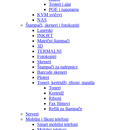
Testeri i alat
POE i napajanja
KVM svičevi
NAS
Štampači, skeneri i fotokopiri
Laserski
INKJET
Matrični štampači
3D
TERMALNI
Fotokopiri
Skeneri
Štampači za nalepnice
Barcode skeneri
Ploteri
Toneri, kertridži, riboni, mastila
Toneri
Kertridž
Riboni
Fax filmovi
Refili za štampače
Serveri
Mobilni i fiksni telefoni
Smart mobilni telefoni
Mobilni telefoni