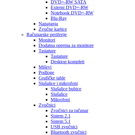
DVD+-RW SATA
Externi DVD+-RW
Notebook DVD+-RW
Blu-Ray
Napajanja
Zvučne kartice
Računarske periferije
Monitori
Dodatna oprema za monitore
Tastature
Tastature
Desktop kompleti
Miševi
Podloge
Grafičke table
Slušalice i mikrofoni
Slušalice bubice
Slušalice
Mikrofoni
Zvučnici
Zvučnici za računar
Sistem 2.1
Sistem 5.1
USB zvučnici
Bluetooth zvučnici