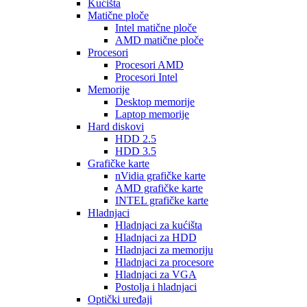
Kućišta
Matične ploče
Intel matične ploče
AMD matične ploče
Procesori
Procesori AMD
Procesori Intel
Memorije
Desktop memorije
Laptop memorije
Hard diskovi
HDD 2.5
HDD 3.5
Grafičke karte
nVidia grafičke karte
AMD grafičke karte
INTEL grafičke karte
Hladnjaci
Hladnjaci za kućišta
Hladnjaci za HDD
Hladnjaci za memoriju
Hladnjaci za procesore
Hladnjaci za VGA
Postolja i hladnjaci
Optički uređaji