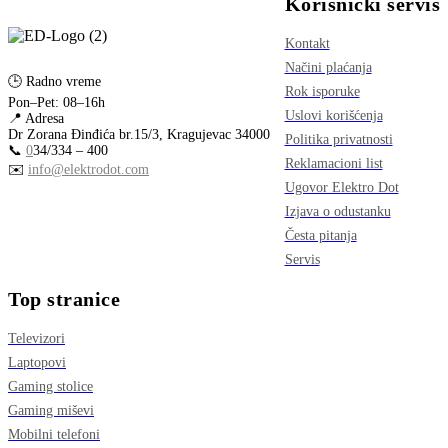
Korisnički servis
Kontakt
Načini plaćanja
🕒 Radno vreme
Rok isporuke
Pon–Pet: 08–16h
Uslovi korišćenja
📍 Adresa
Dr Zorana Đinđića br.15/3, Kragujevac 34000
Politika privatnosti
📞
0
34/334 – 400
Reklamacioni list
✉️
info@elektrodot.com
Ugovor Elektro Dot
Izjava o odustanku
Česta pitanja
Servis
Top stranice
Televizori
Laptopovi
Gaming stolice
Gaming miševi
Mobilni telefoni