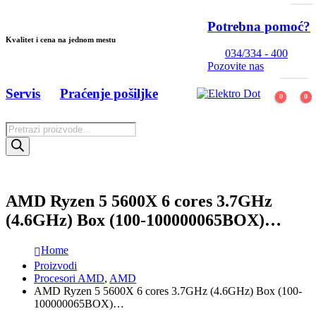
Potrebna pomoć?
Kvalitet i cena na jednom mestu
034/334 - 400
Pozovite nas
Servis
Praćenje pošiljke
0
0
Products
search
AMD Ryzen 5 5600X 6 cores 3.7GHz
(4.6GHz) Box (100-100000065BOX)…
Home
Proizvodi
Procesori AMD
,
AMD
AMD Ryzen 5 5600X 6 cores 3.7GHz (4.6GHz) Box (100-
100000065BOX)…