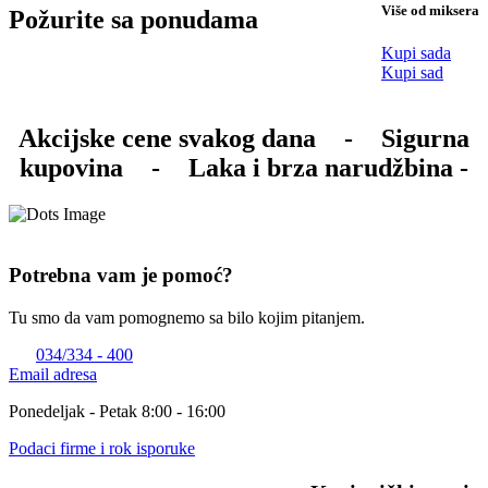
Više od miksera
Požurite sa ponudama
Kupi sada
Kupi sad
Akcijske cene svakog dana
-
Sigurna
kupovina
-
Laka i brza narudžbina -
Potrebna vam je pomoć?
Tu smo da vam pomognemo sa bilo kojim pitanjem.
034/334 - 400
Email adresa
Ponedeljak - Petak 8:00 - 16:00
Podaci firme i rok isporuke