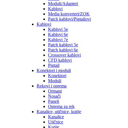
Moduli/Adapteri
Kablovi
Media konverteri/ZOK
Patch kablovi/Pigtailovi
Kablovi
Kablovi 5e
Kablovi 6e
Kablovi 7e
Patch kablovi 5e
Patch kablovi 6e
Crossover kablovi
CFD kablovi
Pigtail
Konektori i moduli
Konektori
Moduli
Rekovi i oprema
Ormani
Nosači
Paneli
Oprema za rek
Kanalice, utičnice, kutije
Kanalice
Utičnice
Kutije