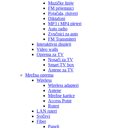
Muzičke linije
FM prijemnici
Pojačala, risiveri
Diktafoni
MP3 i MP4 plejeri
Auto radio
Zvučnici za auto
FM Transmiteri
Interaktivni displeji
Video walls
Oprema za TV
Nosači za TV
Smart TV box
Antene za TV
Mrežna oprema
Wireless
Wireless adapteri
Antene
Mrežne kartice
Access Point
Ruteri
LAN ruteri
Svičevi
Fiber
Paneli