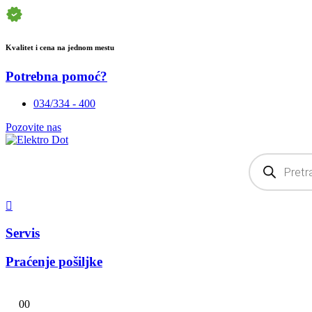
Kvalitet i cena na jednom mestu
Potrebna pomoć?
034/334 - 400
Pozovite nas
Products
search
Servis
Praćenje pošiljke
0
0