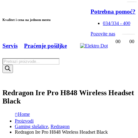
Potrebna pomoć?
Kvalitet i cena na jednom mestu
034/334 - 400
Pozovite nas
0
0
0
0
Servis
Praćenje pošiljke
Products
search
Redragon Ire Pro H848 Wireless Headset
Black
Home
Proizvodi
Gaming slušalice
,
Redragon
Redragon Ire Pro H848 Wireless Headset Black