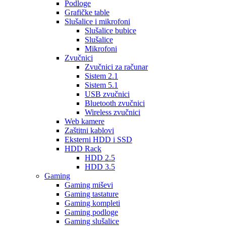
Podloge
Grafičke table
Slušalice i mikrofoni
Slušalice bubice
Slušalice
Mikrofoni
Zvučnici
Zvučnici za računar
Sistem 2.1
Sistem 5.1
USB zvučnici
Bluetooth zvučnici
Wireless zvučnici
Web kamere
Zaštitni kablovi
Eksterni HDD i SSD
HDD Rack
HDD 2.5
HDD 3.5
Gaming
Gaming miševi
Gaming tastature
Gaming kompleti
Gaming podloge
Gaming slušalice