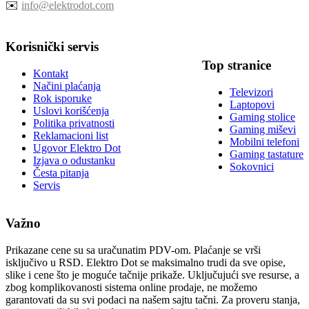
✉️
info@elektrodot.com
Korisnički servis
Top stranice
Kontakt
Načini plaćanja
Televizori
Rok isporuke
Laptopovi
Uslovi korišćenja
Gaming stolice
Politika privatnosti
Gaming miševi
Reklamacioni list
Mobilni telefoni
Ugovor Elektro Dot
Gaming tastature
Izjava o odustanku
Sokovnici
Česta pitanja
Servis
Važno
Prikazane cene su sa uračunatim PDV-om. Plaćanje se vrši
isključivo u RSD. Elektro Dot se maksimalno trudi da sve opise,
slike i cene što je moguće tačnije prikaže. Uključujući sve resurse, a
zbog komplikovanosti sistema online prodaje, ne možemo
garantovati da su svi podaci na našem sajtu tačni. Za proveru stanja,