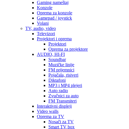
Gaming nameštaj
Konzole
Oprema za konzole
Gamepad / joystick
Volani
TV, audio, video
Televizori
Projektori i oprema
Projektori
Oprema za projektore
AUDIO, HI-FI
Soundbar
Muzičke linije
FM prijemnici
Pojačala, risiveri
Diktafoni
MP3 i MP4 plejeri
Auto radio
Zvučnici za auto
FM Transmiteri
Interaktivni displeji
Video walls
Oprema za TV
Nosači za TV
Smart TV box