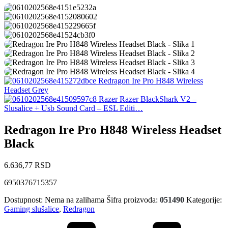
Redragon Ire Pro H848 Wireless
Headset Grey
Razer Razer BlackShark V2 –
Slusalice + Usb Sound Card – ESL Editi…
Redragon Ire Pro H848 Wireless Headset
Black
6.636,77
RSD
6950376715357
Dostupnost:
Nema na zalihama
Šifra proizvoda:
051490
Kategorije:
Gaming slušalice
,
Redragon