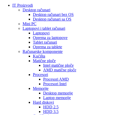
IT Proizvodi
Desktop računari
Desktop računari bez OS
Desktop računari sa OS
Mini PC
Laptopovi i tablet računari
Laptopovi
Oprema za laptopove
Tablet računari
Oprema za tablete
Računarske komponente
Kućišta
Matične ploče
Intel matične ploče
AMD matične ploče
Procesori
Procesori AMD
Procesori Intel
Memorije
Desktop memorije
Laptop memorije
Hard diskovi
HDD 2.5
HDD 3.5