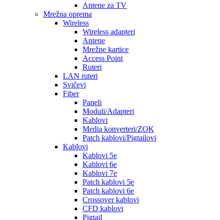
Antene za TV
Mrežna oprema
Wireless
Wireless adapteri
Antene
Mrežne kartice
Access Point
Ruteri
LAN ruteri
Svičevi
Fiber
Paneli
Moduli/Adapteri
Kablovi
Media konverteri/ZOK
Patch kablovi/Pigtailovi
Kablovi
Kablovi 5e
Kablovi 6e
Kablovi 7e
Patch kablovi 5e
Patch kablovi 6e
Crossover kablovi
CFD kablovi
Pigtail