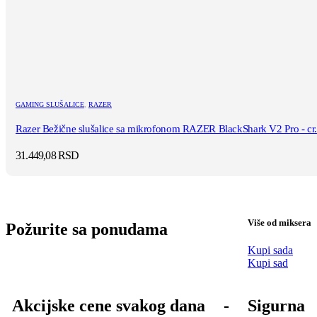
GAMING SLUŠALICE
,
RAZER
Razer Bežične slušalice sa mikrofonom RAZER BlackShark V2 Pro - cr.
31.449,08
RSD
Više od miksera
Požurite sa ponudama
Kupi sada
Kupi sad
Akcijske cene svakog dana
-
Sigurna