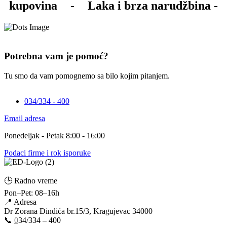
kupovina
-
Laka i brza narudžbina -
Potrebna vam je pomoć?
Tu smo da vam pomognemo sa bilo kojim pitanjem.
034/334 - 400
Email adresa
Ponedeljak - Petak 8:00 - 16:00
Podaci firme i rok isporuke
🕒 Radno vreme
Pon–Pet: 08–16h
📍 Adresa
Dr Zorana Đinđića br.15/3, Kragujevac 34000
📞
0
34/334 – 400