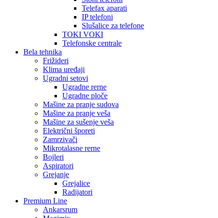
Telefax aparati
IP telefoni
Slušalice za telefone
TOKI VOKI
Telefonske centrale
Bela tehnika
Frižideri
Klima uređaji
Ugradni setovi
Ugradne rerne
Ugradne ploče
Mašine za pranje sudova
Mašine za pranje veša
Mašine za sušenje veša
Električni šporeti
Zamrzivači
Mikrotalasne rerne
Bojleri
Aspiratori
Grejanje
Grejalice
Radijatori
Premium Line
Ankarsrum