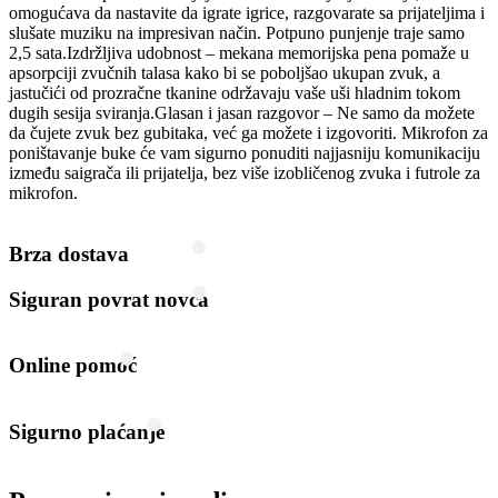
omogućava da nastavite da igrate igrice, razgovarate sa prijateljima i
slušate muziku na impresivan način. Potpuno punjenje traje samo
2,5 sata.Izdržljiva udobnost – mekana memorijska pena pomaže u
apsorpciji zvučnih talasa kako bi se poboljšao ukupan zvuk, a
jastučići od prozračne tkanine održavaju vaše uši hladnim tokom
dugih sesija sviranja.Glasan i jasan razgovor – Ne samo da možete
da čujete zvuk bez gubitaka, već ga možete i izgovoriti. Mikrofon za
poništavanje buke će vam sigurno ponuditi najjasniju komunikaciju
između saigrača ili prijatelja, bez više izobličenog zvuka i futrole za
mikrofon.
Brza dostava
Siguran povrat novca
Online pomoć
Sigurno plaćanje