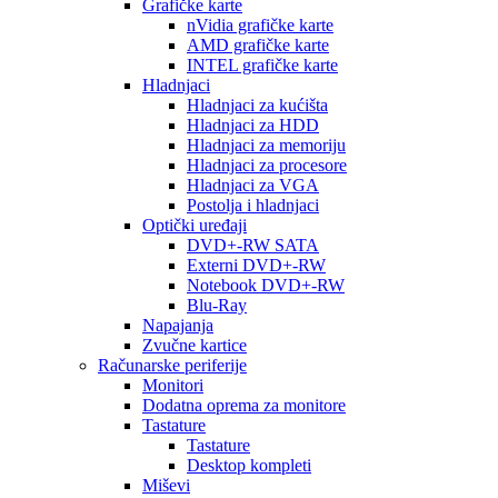
Grafičke karte
nVidia grafičke karte
AMD grafičke karte
INTEL grafičke karte
Hladnjaci
Hladnjaci za kućišta
Hladnjaci za HDD
Hladnjaci za memoriju
Hladnjaci za procesore
Hladnjaci za VGA
Postolja i hladnjaci
Optički uređaji
DVD+-RW SATA
Externi DVD+-RW
Notebook DVD+-RW
Blu-Ray
Napajanja
Zvučne kartice
Računarske periferije
Monitori
Dodatna oprema za monitore
Tastature
Tastature
Desktop kompleti
Miševi