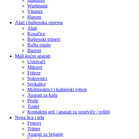
Magimix
Wartmann
Vitamix
Hurom
Alati i baštenska oprema
Alati
Kosačice
Baštenski trimeri
Bašta ostalo
Bazeni
Mali kućni aparati
Usisivači
Mikseri
Friteze
Sokovnici
Seckalice
Multipraktici i kuhinjski roboti
Aparati za kafu
Pegle
Toster
Kontaktni gril / aparati za sendviče / roštilj
Nega lica i tela
Fenovi
Trimer
Aparati za brijanje