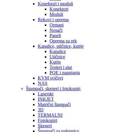
Konektori i moduli
Konektori
Moduli
Rekovi i oprema
Ormani
Nosači
Paneli
Oprema za rek
Kanalice, utičnice, kutije
Kanalice
Utičnice
Kutije
Testeri i alat
POE i napajanja
KVM svičevi
NAS
Štampači, skeneri i fotokopiri
Laserski
INKJET
Matrični štampači
3D
TERMALNI
Fotokopiri
Skeneri
Štampači za nalepnice