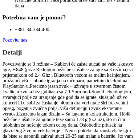
Naručite odmah i Vaša porudžbina će stići
za 3 do 7 radnih
dana
Potrebna vam je pomoć?
+381-34-334-400
Pozovite nas
Detalji
Povezivanje sa 3 režima – Kablovi će zaista uticati na vaše iskustvo
igre, H848 (prve Redragon bežične slušalice za igre sa 3 režima) sa
prijemnikom od 2,4 Ghz i Bluetooth vezom sa malim kašnjenjem,
pružajući više slobode igranja na računaru, pametnim telefonima i
PlayStation-u.Precizno jasan zvuk – uživajte u stvarnom čistom
kvalitetu zvuka bez gubitaka sa 7.1 Surround-Sound tehnologijom,
stvarajući polje za uranjanje gde god da se igrate, slušajući uživo
koncert ili u sobi za ćaskanje. 40mm drajveri nude širi frekventni
opseg, bogatija zvučna polja, višu definiciju i zvuk ekstremne
vernosti.Izuzetno lagan dizajn – Sa laganom konstrukcijom, H848
bežične slušalice za igranje teže samo 178 g (6,2 oz), što ih čini
udobnim za nošenje tokom celog dana. Oslobodite pritisak na
glavi.Dug životni vek baterije – Nema potrebe da zaustavljate igru
da biste se napunili zahvaljujući 20-25 sati trajanja baterije, što vam