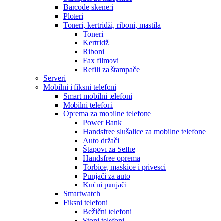
Barcode skeneri
Ploteri
Toneri, kertridži, riboni, mastila
Toneri
Kertridž
Riboni
Fax filmovi
Refili za štampače
Serveri
Mobilni i fiksni telefoni
Smart mobilni telefoni
Mobilni telefoni
Oprema za mobilne telefone
Power Bank
Handsfree slušalice za mobilne telefone
Auto držači
Štapovi za Selfie
Handsfree oprema
Torbice, maskice i privesci
Punjači za auto
Kućni punjači
Smartwatch
Fiksni telefoni
Bežični telefoni
Stoni telefoni