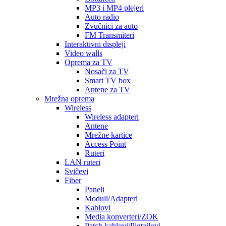
MP3 i MP4 plejeri
Auto radio
Zvučnici za auto
FM Transmiteri
Interaktivni displeji
Video walls
Oprema za TV
Nosači za TV
Smart TV box
Antene za TV
Mrežna oprema
Wireless
Wireless adapteri
Antene
Mrežne kartice
Access Point
Ruteri
LAN ruteri
Svičevi
Fiber
Paneli
Moduli/Adapteri
Kablovi
Media konverteri/ZOK
Patch kablovi/Pigtailovi