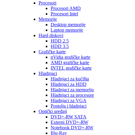
Procesori
Procesori AMD
Procesori Intel
Memorije
Desktop memorije
Laptop memorije
Hard diskovi
HDD 2.5
HDD 3.5
Grafičke karte
nVidia grafičke karte
AMD grafičke karte
INTEL grafičke karte
Hladnjaci
Hladnjaci za kućišta
Hladnjaci za HDD
Hladnjaci za memoriju
Hladnjaci za procesore
Hladnjaci za VGA
Postolja i hladnjaci
Optički uređaji
DVD+-RW SATA
Externi DVD+-RW
Notebook DVD+-RW
Blu-Ray