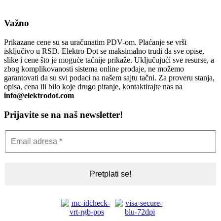
Važno
Prikazane cene su sa uračunatim PDV-om. Plaćanje se vrši
isključivo u RSD. Elektro Dot se maksimalno trudi da sve opise,
slike i cene što je moguće tačnije prikaže. Uključujući sve resurse, a
zbog komplikovanosti sistema online prodaje, ne možemo
garantovati da su svi podaci na našem sajtu tačni. Za proveru stanja,
opisa, cena ili bilo koje drugo pitanje, kontaktirajte nas na
info@elektrodot.com
Prijavite se na naš newsletter!