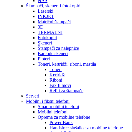
NAS
Štampači, skeneri i fotokopiri
Laserski
INKJET
Matrični štampači
3D
TERMALNI
Fotokopiri
Skeneri
Štampači za nalepnice
Barcode skeneri
Ploteri
Toneri, kertridži, riboni, mastila
Toneri
Kertridž
Riboni
Fax filmovi
Refili za štampače
Serveri
Mobilni i fiksni telefoni
Smart mobilni telefoni
Mobilni telefoni
Oprema za mobilne telefone
Power Bank
Handsfree slušalice za mobilne telefone