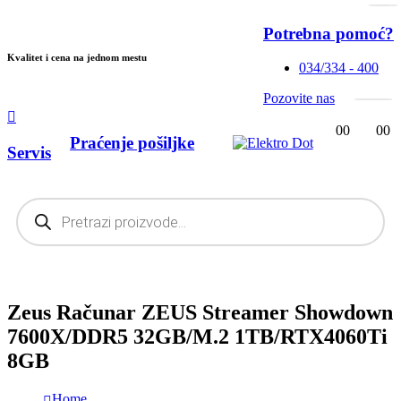
Potrebna pomoć?
Kvalitet i cena na jednom mestu
034/334 - 400
Pozovite nas
0
0
0
0
Praćenje pošiljke
Servis
Products
search
Zeus Računar ZEUS Streamer Showdown
7600X/DDR5 32GB/M.2 1TB/RTX4060Ti
8GB
Home