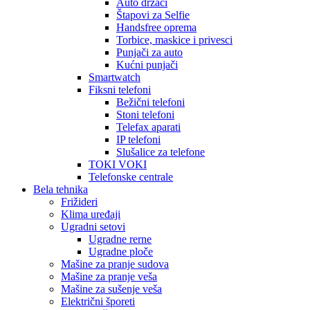
Auto držači
Štapovi za Selfie
Handsfree oprema
Torbice, maskice i privesci
Punjači za auto
Kućni punjači
Smartwatch
Fiksni telefoni
Bežični telefoni
Stoni telefoni
Telefax aparati
IP telefoni
Slušalice za telefone
TOKI VOKI
Telefonske centrale
Bela tehnika
Frižideri
Klima uređaji
Ugradni setovi
Ugradne rerne
Ugradne ploče
Mašine za pranje sudova
Mašine za pranje veša
Mašine za sušenje veša
Električni šporeti