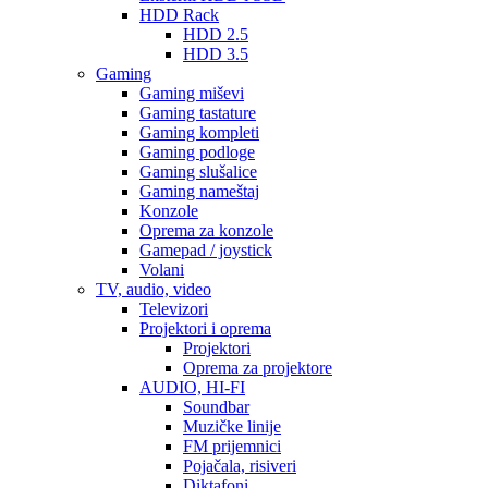
HDD Rack
HDD 2.5
HDD 3.5
Gaming
Gaming miševi
Gaming tastature
Gaming kompleti
Gaming podloge
Gaming slušalice
Gaming nameštaj
Konzole
Oprema za konzole
Gamepad / joystick
Volani
TV, audio, video
Televizori
Projektori i oprema
Projektori
Oprema za projektore
AUDIO, HI-FI
Soundbar
Muzičke linije
FM prijemnici
Pojačala, risiveri
Diktafoni