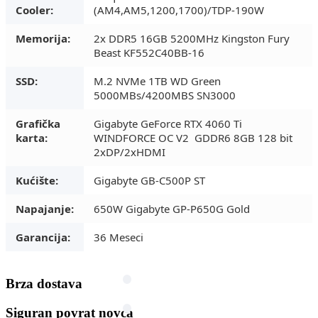
Cooler:
(AM4,AM5,1200,1700)/TDP-190W
Memorija:
2x
DDR5 16GB 5200MHz Kingston Fury
Beast KF552C40BB-16
SSD:
M.2 NVMe 1TB WD Green
5000MBs/4200MBS SN3000
Grafička
Gigabyte GeForce RTX 4060 Ti
karta:
WINDFORCE OC V2 GDDR6 8GB 128 bit
2xDP/2xHDMI
Kućište:
Gigabyte GB-C500P ST
Napajanje:
650W Gigabyte GP-P650G Gold
Garancija:
36 Meseci
Brza dostava
Siguran povrat novca