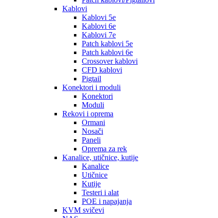
Kablovi
Kablovi 5e
Kablovi 6e
Kablovi 7e
Patch kablovi 5e
Patch kablovi 6e
Crossover kablovi
CFD kablovi
Pigtail
Konektori i moduli
Konektori
Moduli
Rekovi i oprema
Ormani
Nosači
Paneli
Oprema za rek
Kanalice, utičnice, kutije
Kanalice
Utičnice
Kutije
Testeri i alat
POE i napajanja
KVM svičevi