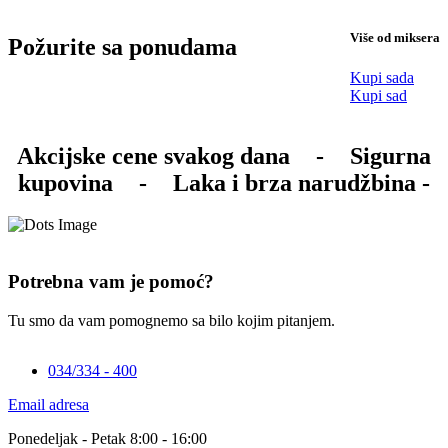
Više od miksera
Požurite sa ponudama
Kupi sada
Kupi sad
Akcijske cene svakog dana
-
Sigurna
kupovina
-
Laka i brza narudžbina -
Potrebna vam je pomoć?
Tu smo da vam pomognemo sa bilo kojim pitanjem.
034/334 - 400
Email adresa
Ponedeljak - Petak 8:00 - 16:00