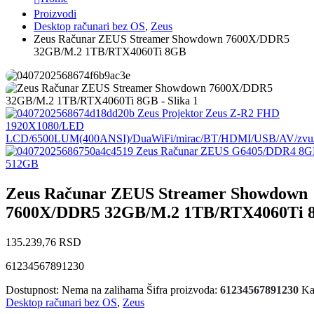
Proizvodi
Desktop računari bez OS
,
Zeus
Zeus Računar ZEUS Streamer Showdown 7600X/DDR5
32GB/M.2 1TB/RTX4060Ti 8GB
Zeus Projektor Zeus Z-R2 FHD
1920X1080/LED
LCD/6500LUM(400ANSI)/DuaWiFi/mirac/BT/HDMI/USB/AV/zvu/
Zeus Računar ZEUS G6405/DDR4 8G
512GB
Zeus Računar ZEUS Streamer Showdown
7600X/DDR5 32GB/M.2 1TB/RTX4060Ti 
135.239,76
RSD
61234567891230
Dostupnost:
Nema na zalihama
Šifra proizvoda:
61234567891230
Ka
Desktop računari bez OS
,
Zeus