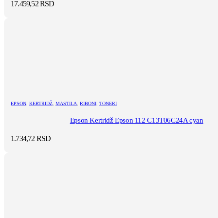
17.459,52
RSD
EPSON
,
KERTRIDŽ
,
MASTILA
,
RIBONI
,
TONERI
Epson Kertridž Epson 112 C13T06C24A cyan
1.734,72
RSD