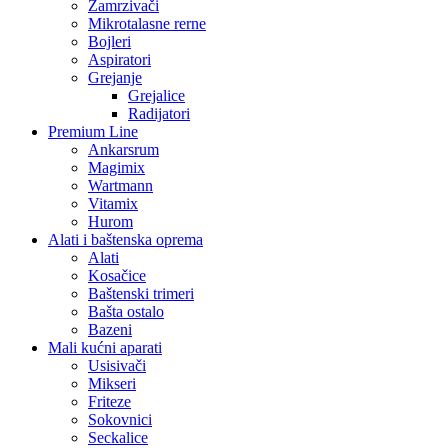
Zamrzivači
Mikrotalasne rerne
Bojleri
Aspiratori
Grejanje
Grejalice
Radijatori
Premium Line
Ankarsrum
Magimix
Wartmann
Vitamix
Hurom
Alati i baštenska oprema
Alati
Kosačice
Baštenski trimeri
Bašta ostalo
Bazeni
Mali kućni aparati
Usisivači
Mikseri
Friteze
Sokovnici
Seckalice