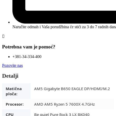
Naručite odmah i Vaša porudžbina će stići
za 3 do 7 radnih dan
Potrebna vam je pomoć?
+381-34-334-400
Pozovite nas
Detalji
Matična
AM5 Gigabyte B650 EAGLE DP/HDMI/M.2
ploča:
Procesor:
AMD AM5 Ryzen 5 7600X 4.7GHz
CPU
Be quiet Pure Rock 3 LX BK040