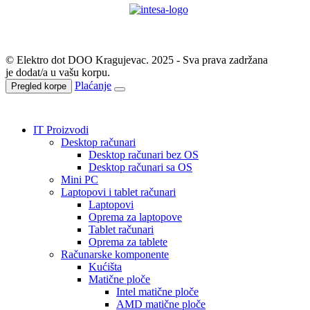
© Elektro dot DOO Kragujevac. 2025 - Sva prava zadržana
je dodat/a u vašu korpu.
Plaćanje
Pregled korpe
IT Proizvodi
Desktop računari
Desktop računari bez OS
Desktop računari sa OS
Mini PC
Laptopovi i tablet računari
Laptopovi
Oprema za laptopove
Tablet računari
Oprema za tablete
Računarske komponente
Kućišta
Matične ploče
Intel matične ploče
AMD matične ploče