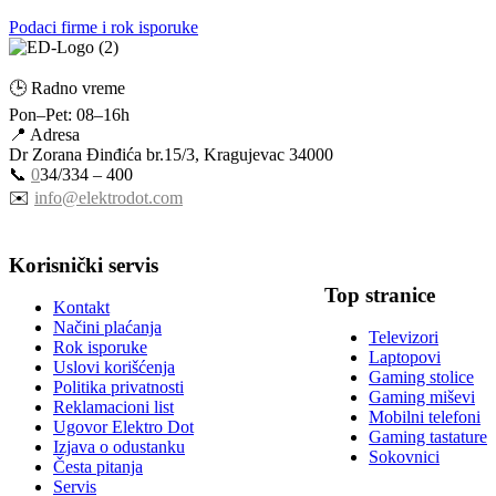
Podaci firme i rok isporuke
🕒 Radno vreme
Pon–Pet: 08–16h
📍 Adresa
Dr Zorana Đinđića br.15/3, Kragujevac 34000
📞
0
34/334 – 400
✉️
info@elektrodot.com
Korisnički servis
Top stranice
Kontakt
Načini plaćanja
Televizori
Rok isporuke
Laptopovi
Uslovi korišćenja
Gaming stolice
Politika privatnosti
Gaming miševi
Reklamacioni list
Mobilni telefoni
Ugovor Elektro Dot
Gaming tastature
Izjava o odustanku
Sokovnici
Česta pitanja
Servis