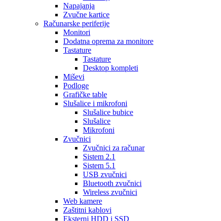
Napajanja
Zvučne kartice
Računarske periferije
Monitori
Dodatna oprema za monitore
Tastature
Tastature
Desktop kompleti
Miševi
Podloge
Grafičke table
Slušalice i mikrofoni
Slušalice bubice
Slušalice
Mikrofoni
Zvučnici
Zvučnici za računar
Sistem 2.1
Sistem 5.1
USB zvučnici
Bluetooth zvučnici
Wireless zvučnici
Web kamere
Zaštitni kablovi
Eksterni HDD i SSD