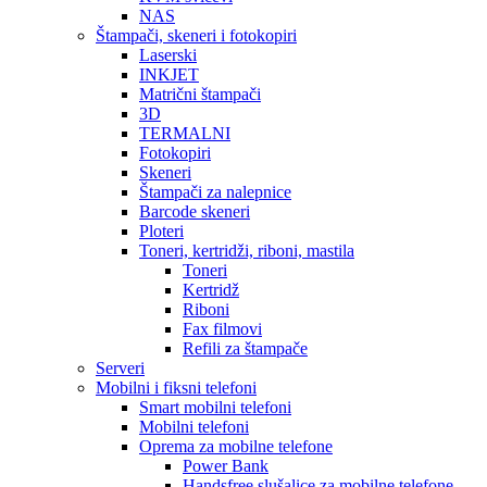
NAS
Štampači, skeneri i fotokopiri
Laserski
INKJET
Matrični štampači
3D
TERMALNI
Fotokopiri
Skeneri
Štampači za nalepnice
Barcode skeneri
Ploteri
Toneri, kertridži, riboni, mastila
Toneri
Kertridž
Riboni
Fax filmovi
Refili za štampače
Serveri
Mobilni i fiksni telefoni
Smart mobilni telefoni
Mobilni telefoni
Oprema za mobilne telefone
Power Bank
Handsfree slušalice za mobilne telefone