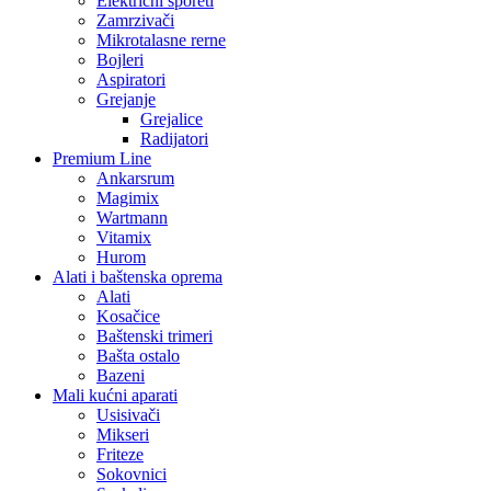
Električni šporeti
Zamrzivači
Mikrotalasne rerne
Bojleri
Aspiratori
Grejanje
Grejalice
Radijatori
Premium Line
Ankarsrum
Magimix
Wartmann
Vitamix
Hurom
Alati i baštenska oprema
Alati
Kosačice
Baštenski trimeri
Bašta ostalo
Bazeni
Mali kućni aparati
Usisivači
Mikseri
Friteze
Sokovnici