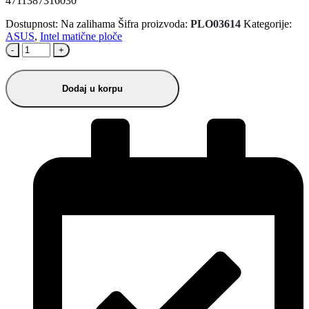
4711387316030
Dostupnost:
Na zalihama
Šifra proizvoda:
PLO03614
Kategorije:
ASUS
,
Intel matične ploče
-
+
Dodaj u korpu