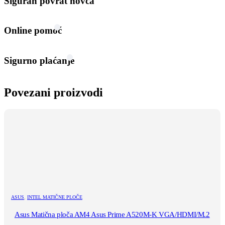
Siguran povrat novca
Online pomoć
Sigurno plaćanje
Povezani proizvodi
ASUS
,
INTEL MATIČNE PLOČE
Asus Matična ploča AM4 Asus Prime A520M-K VGA/HDMI/M.2