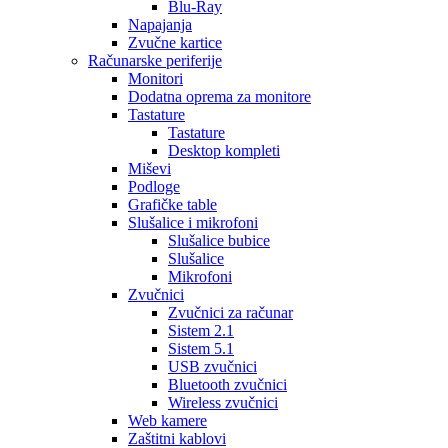
Blu-Ray
Napajanja
Zvučne kartice
Računarske periferije
Monitori
Dodatna oprema za monitore
Tastature
Tastature
Desktop kompleti
Miševi
Podloge
Grafičke table
Slušalice i mikrofoni
Slušalice bubice
Slušalice
Mikrofoni
Zvučnici
Zvučnici za računar
Sistem 2.1
Sistem 5.1
USB zvučnici
Bluetooth zvučnici
Wireless zvučnici
Web kamere
Zaštitni kablovi