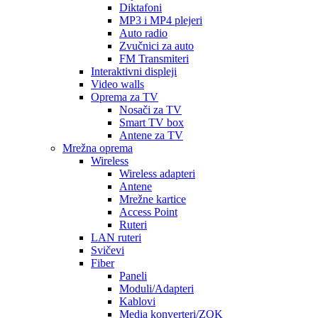
Diktafoni
MP3 i MP4 plejeri
Auto radio
Zvučnici za auto
FM Transmiteri
Interaktivni displeji
Video walls
Oprema za TV
Nosači za TV
Smart TV box
Antene za TV
Mrežna oprema
Wireless
Wireless adapteri
Antene
Mrežne kartice
Access Point
Ruteri
LAN ruteri
Svičevi
Fiber
Paneli
Moduli/Adapteri
Kablovi
Media konverteri/ZOK