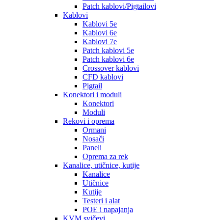
Patch kablovi/Pigtailovi
Kablovi
Kablovi 5e
Kablovi 6e
Kablovi 7e
Patch kablovi 5e
Patch kablovi 6e
Crossover kablovi
CFD kablovi
Pigtail
Konektori i moduli
Konektori
Moduli
Rekovi i oprema
Ormani
Nosači
Paneli
Oprema za rek
Kanalice, utičnice, kutije
Kanalice
Utičnice
Kutije
Testeri i alat
POE i napajanja
KVM svičevi