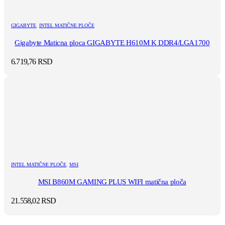
GIGABYTE
,
INTEL MATIČNE PLOČE
Gigabyte Maticna ploca GIGABYTE H610M K DDR4/LGA1700
6.719,76
RSD
INTEL MATIČNE PLOČE
,
MSI
MSI B860M GAMING PLUS WIFI matična ploča
21.558,02
RSD