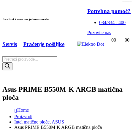
Potrebna pomoć?
Kvalitet i cena na jednom mestu
034/334 - 400
Pozovite nas
0
0
0
0
Servis
Praćenje pošiljke
Products
search
Asus PRIME B550M-K ARGB matična
ploča
Home
Proizvodi
Intel matične ploče
,
ASUS
Asus PRIME B550M-K ARGB matična ploča