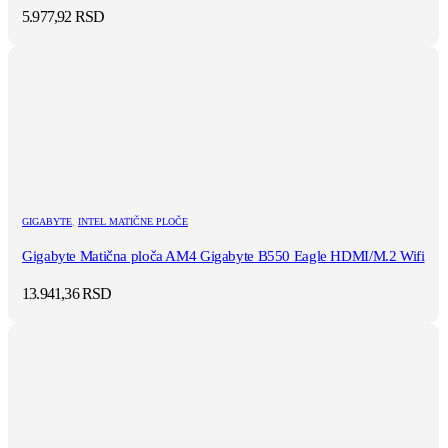
5.977,92
RSD
GIGABYTE
,
INTEL MATIČNE PLOČE
Gigabyte Matična ploča AM4 Gigabyte B550 Eagle HDMI/M.2 Wifi
13.941,36
RSD