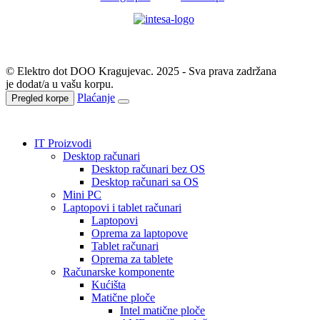
© Elektro dot DOO Kragujevac. 2025 - Sva prava zadržana
je dodat/a u vašu korpu.
Plaćanje
Pregled korpe
IT Proizvodi
Desktop računari
Desktop računari bez OS
Desktop računari sa OS
Mini PC
Laptopovi i tablet računari
Laptopovi
Oprema za laptopove
Tablet računari
Oprema za tablete
Računarske komponente
Kućišta
Matične ploče
Intel matične ploče