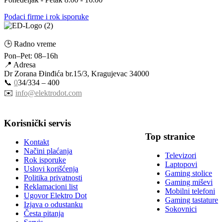
Podaci firme i rok isporuke
🕒 Radno vreme
Pon–Pet: 08–16h
📍 Adresa
Dr Zorana Đinđića br.15/3, Kragujevac 34000
📞
0
34/334 – 400
✉️
info@elektrodot.com
Korisnički servis
Top stranice
Kontakt
Načini plaćanja
Televizori
Rok isporuke
Laptopovi
Uslovi korišćenja
Gaming stolice
Politika privatnosti
Gaming miševi
Reklamacioni list
Mobilni telefoni
Ugovor Elektro Dot
Gaming tastature
Izjava o odustanku
Sokovnici
Česta pitanja