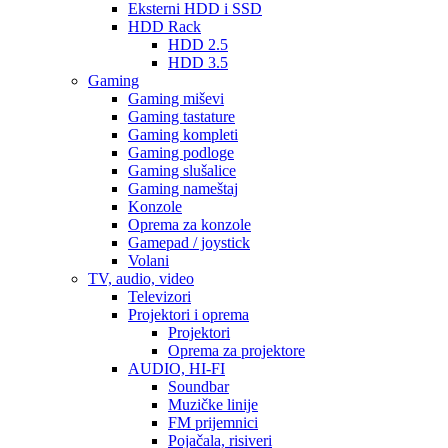
Eksterni HDD i SSD
HDD Rack
HDD 2.5
HDD 3.5
Gaming
Gaming miševi
Gaming tastature
Gaming kompleti
Gaming podloge
Gaming slušalice
Gaming nameštaj
Konzole
Oprema za konzole
Gamepad / joystick
Volani
TV, audio, video
Televizori
Projektori i oprema
Projektori
Oprema za projektore
AUDIO, HI-FI
Soundbar
Muzičke linije
FM prijemnici
Pojačala, risiveri