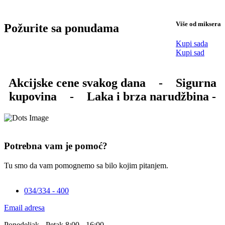
Više od miksera
Požurite sa ponudama
Kupi sada
Kupi sad
Akcijske cene svakog dana
-
Sigurna
kupovina
-
Laka i brza narudžbina -
Potrebna vam je pomoć?
Tu smo da vam pomognemo sa bilo kojim pitanjem.
034/334 - 400
Email adresa
Ponedeljak - Petak 8:00 - 16:00