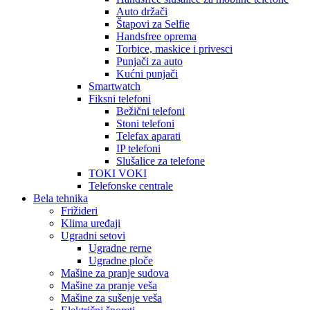
Auto držači
Štapovi za Selfie
Handsfree oprema
Torbice, maskice i privesci
Punjači za auto
Kućni punjači
Smartwatch
Fiksni telefoni
Bežični telefoni
Stoni telefoni
Telefax aparati
IP telefoni
Slušalice za telefone
TOKI VOKI
Telefonske centrale
Bela tehnika
Frižideri
Klima uređaji
Ugradni setovi
Ugradne rerne
Ugradne ploče
Mašine za pranje sudova
Mašine za pranje veša
Mašine za sušenje veša