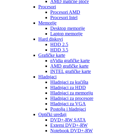
AMD matične ploče
Procesori
Procesori AMD
Procesori Intel
Memorije
Desktop memorije
Laptop memorije
Hard diskovi
HDD 2.5
HDD 3.5
Grafičke karte
nVidia grafičke karte
AMD grafičke karte
INTEL grafičke karte
Hladnjaci
Hladnjaci za kućišta
Hladnjaci za HDD
Hladnjaci za memoriju
Hladnjaci za procesore
Hladnjaci za VGA
Postolja i hladnjaci
Optički uređaji
DVD+-RW SATA
Externi DVD+-RW
Notebook DVD+-RW