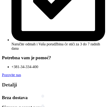
Naručite odmah i Vaša porudžbina će stići
za 3 do 7 radnih
dana
Potrebna vam je pomoć?
+381-34-334-400
Pozovite nas
Detalji
Brza dostava