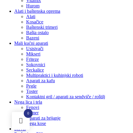
Vitamix
Hurom
Alati i baštenska oprema
Alati
Kosačice
Baštenski trimeri
Bašta ostalo
Bazeni
Mali kućni aparati
Usisivači
Mikseri
Friteze
Sokovnici
Seckalice
Multipraktici i kuhinjski roboti
Aparati za kafu
Pegle
Toster
Kontaktni gril / aparati za sendviče / roštilj
Nega lica i tela
Fenovi
Trimer
0
Aparati za brijanje
Nega kose
Servis