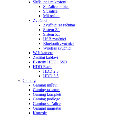
Slušalice i mikrofoni
Slušalice bubice
Slušalice
Mikrofoni
Zvučnici
Zvučnici za računar
Sistem 2.1
Sistem 5.1
USB zvučnici
Bluetooth zvučnici
Wireless zvučnici
Web kamere
Zaštitni kablovi
Eksterni HDD i SSD
HDD Rack
HDD 2.5
HDD 3.5
Gaming
Gaming miševi
Gaming tastature
Gaming kompleti
Gaming podloge
Gaming slušalice
Gaming nameštaj
Konzole