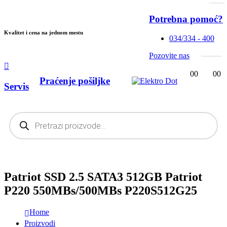
Potrebna pomoć?
Kvalitet i cena na jednom mestu
034/334 - 400
Pozovite nas
0
0
0
0
Praćenje pošiljke
Servis
Products
search
Patriot SSD 2.5 SATA3 512GB Patriot
P220 550MBs/500MBs P220S512G25
Home
Proizvodi