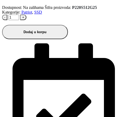
Dostupnost:
Na zalihama
Šifra proizvoda:
P220S512G25
Kategorije:
Patriot
,
SSD
-
+
Dodaj u korpu