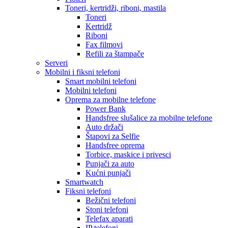
Toneri, kertridži, riboni, mastila
Toneri
Kertridž
Riboni
Fax filmovi
Refili za štampače
Serveri
Mobilni i fiksni telefoni
Smart mobilni telefoni
Mobilni telefoni
Oprema za mobilne telefone
Power Bank
Handsfree slušalice za mobilne telefone
Auto držači
Štapovi za Selfie
Handsfree oprema
Torbice, maskice i privesci
Punjači za auto
Kućni punjači
Smartwatch
Fiksni telefoni
Bežični telefoni
Stoni telefoni
Telefax aparati
IP telefoni