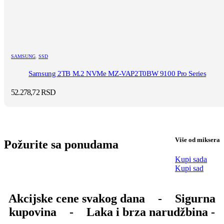
SAMSUNG
,
SSD
Samsung 2TB M.2 NVMe MZ-VAP2T0BW 9100 Pro Series
52.278,72
RSD
Više od miksera
Požurite sa ponudama
Kupi sada
Kupi sad
Akcijske cene svakog dana
-
Sigurna
kupovina
-
Laka i brza narudžbina -