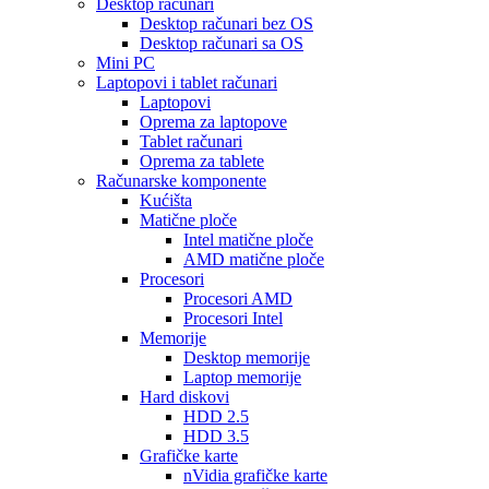
Desktop računari
Desktop računari bez OS
Desktop računari sa OS
Mini PC
Laptopovi i tablet računari
Laptopovi
Oprema za laptopove
Tablet računari
Oprema za tablete
Računarske komponente
Kućišta
Matične ploče
Intel matične ploče
AMD matične ploče
Procesori
Procesori AMD
Procesori Intel
Memorije
Desktop memorije
Laptop memorije
Hard diskovi
HDD 2.5
HDD 3.5
Grafičke karte
nVidia grafičke karte