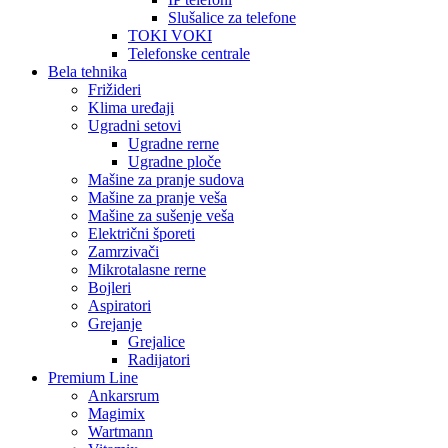
Slušalice za telefone
TOKI VOKI
Telefonske centrale
Bela tehnika
Frižideri
Klima uređaji
Ugradni setovi
Ugradne rerne
Ugradne ploče
Mašine za pranje sudova
Mašine za pranje veša
Mašine za sušenje veša
Električni šporeti
Zamrzivači
Mikrotalasne rerne
Bojleri
Aspiratori
Grejanje
Grejalice
Radijatori
Premium Line
Ankarsrum
Magimix
Wartmann