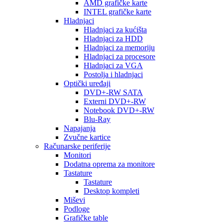
AMD grafičke karte
INTEL grafičke karte
Hladnjaci
Hladnjaci za kućišta
Hladnjaci za HDD
Hladnjaci za memoriju
Hladnjaci za procesore
Hladnjaci za VGA
Postolja i hladnjaci
Optički uređaji
DVD+-RW SATA
Externi DVD+-RW
Notebook DVD+-RW
Blu-Ray
Napajanja
Zvučne kartice
Računarske periferije
Monitori
Dodatna oprema za monitore
Tastature
Tastature
Desktop kompleti
Miševi
Podloge
Grafičke table