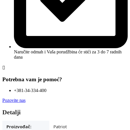
Naručite odmah i Vaša porudžbina će stići
za 3 do 7 radnih
dana
Potrebna vam je pomoć?
+381-34-334-400
Pozovite nas
Detalji
Proizvođač:
Patriot