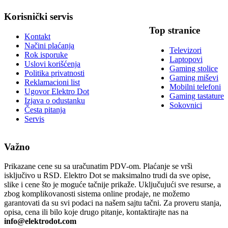
Korisnički servis
Top stranice
Kontakt
Načini plaćanja
Televizori
Rok isporuke
Laptopovi
Uslovi korišćenja
Gaming stolice
Politika privatnosti
Gaming miševi
Reklamacioni list
Mobilni telefoni
Ugovor Elektro Dot
Gaming tastature
Izjava o odustanku
Sokovnici
Česta pitanja
Servis
Važno
Prikazane cene su sa uračunatim PDV-om. Plaćanje se vrši
isključivo u RSD. Elektro Dot se maksimalno trudi da sve opise,
slike i cene što je moguće tačnije prikaže. Uključujući sve resurse, a
zbog komplikovanosti sistema online prodaje, ne možemo
garantovati da su svi podaci na našem sajtu tačni. Za proveru stanja,
opisa, cena ili bilo koje drugo pitanje, kontaktirajte nas na
info@elektrodot.com