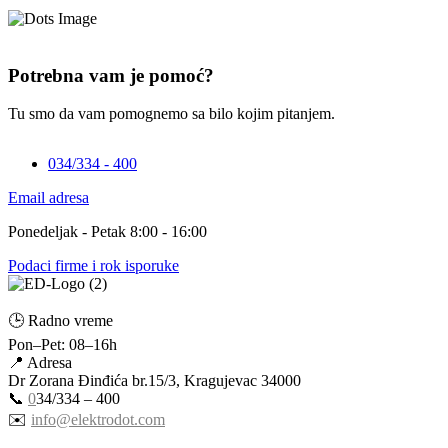
Potrebna vam je pomoć?
Tu smo da vam pomognemo sa bilo kojim pitanjem.
034/334 - 400
Email adresa
Ponedeljak - Petak 8:00 - 16:00
Podaci firme i rok isporuke
🕒 Radno vreme
Pon–Pet: 08–16h
📍 Adresa
Dr Zorana Đinđića br.15/3, Kragujevac 34000
📞
0
34/334 – 400
✉️
info@elektrodot.com