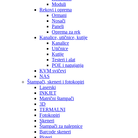
Moduli
Rekovi i oprema
Ormani
Nosači
Paneli
Oprema za rek
Kanalice, utičnice, kutije
Kanalice
Utičnice
Kutije
Testeri i alat
POE i napajanja
KVM svičevi
NAS
Štampači, skeneri i fotokopiri
Laserski
INKJET
Matrični štampači
3D
TERMALNI
Fotokopiri
Skeneri
Štampači za nalepnice
Barcode skeneri
Ploteri