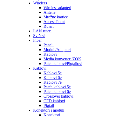
Wireless
Wireless adapteri
Antene
Mrežne kartice
Access Point
Ruteri
LAN ruteri
Svičevi
Fiber
Paneli
Moduli/Adapteri
Kablovi
Media konverteri/ZOK
Patch kablovi/Pigtailovi
Kablovi
Kablovi 5e
Kablovi 6e
Kablovi 7e
Patch kablovi 5e
Patch kablovi 6e
Crossover kablovi
CFD kablovi
Pigtail
Konektori i moduli
Konektori