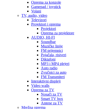
Oprema za konzole
Gamepad / joystick
Volani
TV, audio, video
Televizori
Projektori i oprema
Projektori
Oprema za projektore
AUDIO, HI-FI
Soundbar
Muzičke linije
FM prijemnici
Pojačala, risiveri
Diktafoni
MP3 i MP4 plejeri
Auto radio
Zvučnici za auto
FM Transmiteri
Interaktivni displeji
Video walls
Oprema za TV
Nosači za TV
Smart TV box
Antene za TV
Mrežna oprema