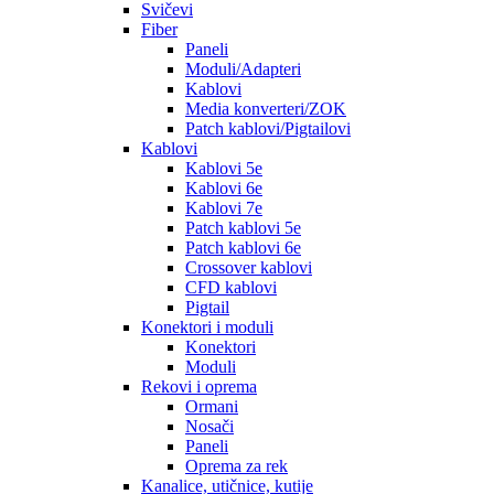
Svičevi
Fiber
Paneli
Moduli/Adapteri
Kablovi
Media konverteri/ZOK
Patch kablovi/Pigtailovi
Kablovi
Kablovi 5e
Kablovi 6e
Kablovi 7e
Patch kablovi 5e
Patch kablovi 6e
Crossover kablovi
CFD kablovi
Pigtail
Konektori i moduli
Konektori
Moduli
Rekovi i oprema
Ormani
Nosači
Paneli
Oprema za rek
Kanalice, utičnice, kutije