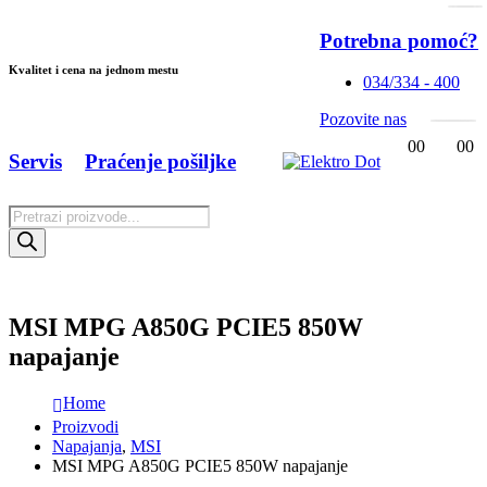
Potrebna pomoć?
Kvalitet i cena na jednom mestu
034/334 - 400
Pozovite nas
0
0
0
0
Servis
Praćenje pošiljke
Products
search
MSI MPG A850G PCIE5 850W
napajanje
Home
Proizvodi
Napajanja
,
MSI
MSI MPG A850G PCIE5 850W napajanje