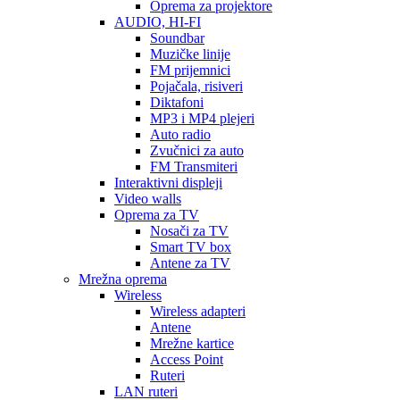
Oprema za projektore
AUDIO, HI-FI
Soundbar
Muzičke linije
FM prijemnici
Pojačala, risiveri
Diktafoni
MP3 i MP4 plejeri
Auto radio
Zvučnici za auto
FM Transmiteri
Interaktivni displeji
Video walls
Oprema za TV
Nosači za TV
Smart TV box
Antene za TV
Mrežna oprema
Wireless
Wireless adapteri
Antene
Mrežne kartice
Access Point
Ruteri
LAN ruteri