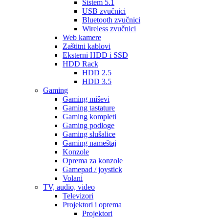
Sistem 5.1
USB zvučnici
Bluetooth zvučnici
Wireless zvučnici
Web kamere
Zaštitni kablovi
Eksterni HDD i SSD
HDD Rack
HDD 2.5
HDD 3.5
Gaming
Gaming miševi
Gaming tastature
Gaming kompleti
Gaming podloge
Gaming slušalice
Gaming nameštaj
Konzole
Oprema za konzole
Gamepad / joystick
Volani
TV, audio, video
Televizori
Projektori i oprema
Projektori