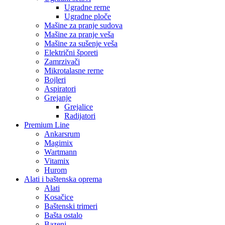
Ugradne rerne
Ugradne ploče
Mašine za pranje sudova
Mašine za pranje veša
Mašine za sušenje veša
Električni šporeti
Zamrzivači
Mikrotalasne rerne
Bojleri
Aspiratori
Grejanje
Grejalice
Radijatori
Premium Line
Ankarsrum
Magimix
Wartmann
Vitamix
Hurom
Alati i baštenska oprema
Alati
Kosačice
Baštenski trimeri
Bašta ostalo
Bazeni