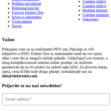
Gaming stolice
Politika privatnosti
Gaming miševi
Reklamacioni list
Mobilni telefoni
Ugovor Elektro Dot
Gaming tastature
Izjava o odustanku
Sokovnici
Česta pitanja
Servis
Važno
Prikazane cene su sa uračunatim PDV-om. Plaćanje se vrši
isključivo u RSD. Elektro Dot se maksimalno trudi da sve opise,
slike i cene što je moguće tačnije prikaže. Uključujući sve resurse, a
zbog komplikovanosti sistema online prodaje, ne možemo
garantovati da su svi podaci na našem sajtu tačni. Za proveru stanja,
opisa, cena ili bilo koje drugo pitanje, kontaktirajte nas na
info@elektrodot.com
Prijavite se na naš newsletter!