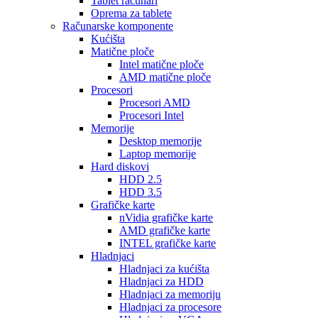
Tablet računari
Oprema za tablete
Računarske komponente
Kućišta
Matične ploče
Intel matične ploče
AMD matične ploče
Procesori
Procesori AMD
Procesori Intel
Memorije
Desktop memorije
Laptop memorije
Hard diskovi
HDD 2.5
HDD 3.5
Grafičke karte
nVidia grafičke karte
AMD grafičke karte
INTEL grafičke karte
Hladnjaci
Hladnjaci za kućišta
Hladnjaci za HDD
Hladnjaci za memoriju
Hladnjaci za procesore