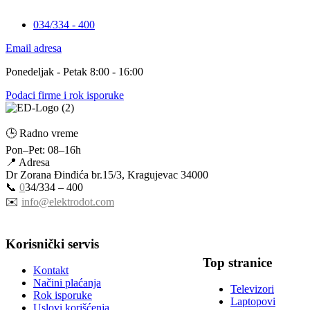
034/334 - 400
Email adresa
Ponedeljak - Petak 8:00 - 16:00
Podaci firme i rok isporuke
🕒 Radno vreme
Pon–Pet: 08–16h
📍 Adresa
Dr Zorana Đinđića br.15/3, Kragujevac 34000
📞
0
34/334 – 400
✉️
info@elektrodot.com
Korisnički servis
Top stranice
Kontakt
Načini plaćanja
Televizori
Rok isporuke
Laptopovi
Uslovi korišćenja