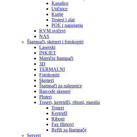
Kanalice
Utičnice
Kutije
Testeri i alat
POE i napajanja
KVM svičevi
NAS
Štampači, skeneri i fotokopiri
Laserski
INKJET
Matrični štampači
3D
TERMALNI
Fotokopiri
Skeneri
Štampači za nalepnice
Barcode skeneri
Ploteri
Toneri, kertridži, riboni, mastila
Toneri
Kertridž
Riboni
Fax filmovi
Refili za štampače
Serveri