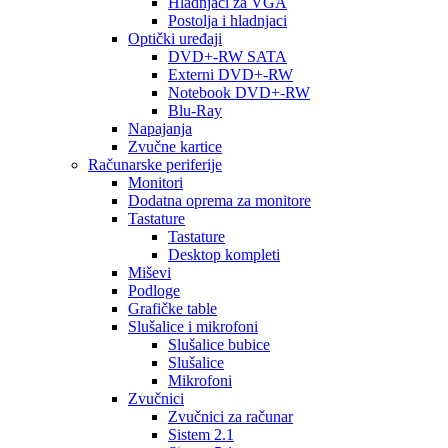
Hladnjaci za VGA
Postolja i hladnjaci
Optički uređaji
DVD+-RW SATA
Externi DVD+-RW
Notebook DVD+-RW
Blu-Ray
Napajanja
Zvučne kartice
Računarske periferije
Monitori
Dodatna oprema za monitore
Tastature
Tastature
Desktop kompleti
Miševi
Podloge
Grafičke table
Slušalice i mikrofoni
Slušalice bubice
Slušalice
Mikrofoni
Zvučnici
Zvučnici za računar
Sistem 2.1