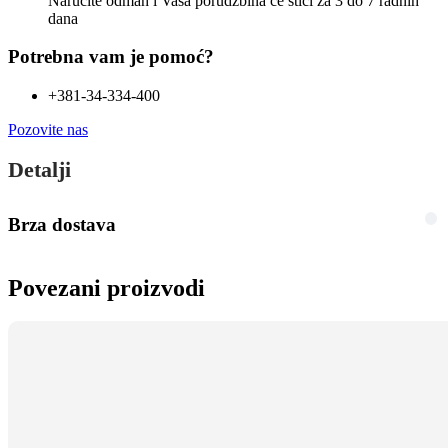
Naručite odmah i Vaša porudžbina će stići
za 3 do 7 radnih
dana
Potrebna vam je pomoć?
+381-34-334-400
Pozovite nas
Detalji
Brza dostava
Povezani proizvodi