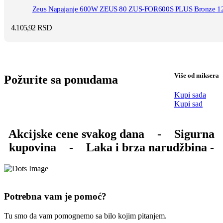
Zeus Napajanje 600W ZEUS 80 ZUS-FOR600S PLUS Bronze 
4.105,92
RSD
Više od miksera
Požurite sa ponudama
Kupi sada
Kupi sad
Akcijske cene svakog dana
-
Sigurna
kupovina
-
Laka i brza narudžbina -
Potrebna vam je pomoć?
Tu smo da vam pomognemo sa bilo kojim pitanjem.