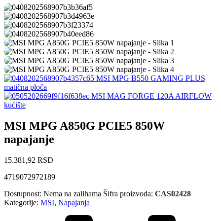
MSI MPG B550 GAMING PLUS
matična ploča
MSI MAG FORGE 120A AIRFLOW
kućište
MSI MPG A850G PCIE5 850W
napajanje
15.381,92
RSD
4719072972189
Dostupnost:
Nema na zalihama
Šifra proizvoda:
CAS02428
Kategorije:
MSI
,
Napajanja