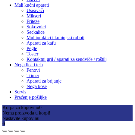
Mali kućni aparati
Usisivači
Mikseri
Friteze
Sokovnici
Seckalice
Multipraktici i kuhinjski roboti
Aparati za kafu
Pegle
Toster
Kontaktni gril / aparati za sendviče / roštilj
Nega lica i tela
Fenovi
Trimer
Aparati za brijanje
Nega kose
Servis
Praćenje pošiljke
Korpa za kupovinu
0
Nema proizvoda u korpi!
Nastavite kupovinu
0