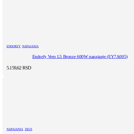
ENDORFY
,
NAPAJANJA
Endorfy Vero L5 Bronze 600W napajanje (EY7A005)
5.159,62
RSD
NAPAJANJA
,
ZEUS