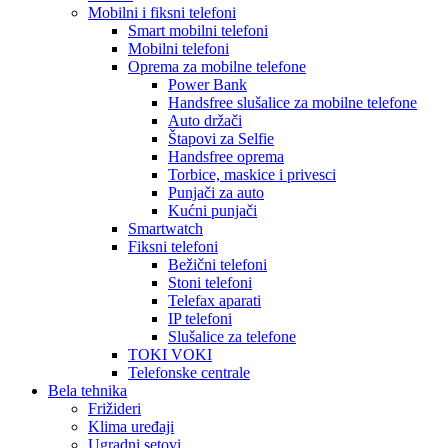
Mobilni i fiksni telefoni
Smart mobilni telefoni
Mobilni telefoni
Oprema za mobilne telefone
Power Bank
Handsfree slušalice za mobilne telefone
Auto držači
Štapovi za Selfie
Handsfree oprema
Torbice, maskice i privesci
Punjači za auto
Kućni punjači
Smartwatch
Fiksni telefoni
Bežični telefoni
Stoni telefoni
Telefax aparati
IP telefoni
Slušalice za telefone
TOKI VOKI
Telefonske centrale
Bela tehnika
Frižideri
Klima uređaji
Ugradni setovi