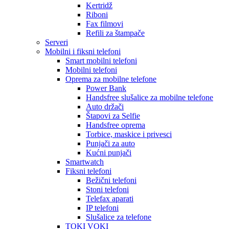
Kertridž
Riboni
Fax filmovi
Refili za štampače
Serveri
Mobilni i fiksni telefoni
Smart mobilni telefoni
Mobilni telefoni
Oprema za mobilne telefone
Power Bank
Handsfree slušalice za mobilne telefone
Auto držači
Štapovi za Selfie
Handsfree oprema
Torbice, maskice i privesci
Punjači za auto
Kućni punjači
Smartwatch
Fiksni telefoni
Bežični telefoni
Stoni telefoni
Telefax aparati
IP telefoni
Slušalice za telefone
TOKI VOKI