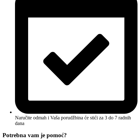
Naručite odmah i Vaša porudžbina će stići
za 3 do 7 radnih
dana
Potrebna vam je pomoć?