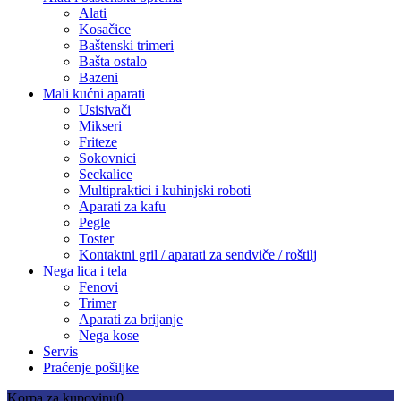
Alati
Kosačice
Baštenski trimeri
Bašta ostalo
Bazeni
Mali kućni aparati
Usisivači
Mikseri
Friteze
Sokovnici
Seckalice
Multipraktici i kuhinjski roboti
Aparati za kafu
Pegle
Toster
Kontaktni gril / aparati za sendviče / roštilj
Nega lica i tela
Fenovi
Trimer
Aparati za brijanje
Nega kose
Servis
Praćenje pošiljke
Korpa za kupovinu
0