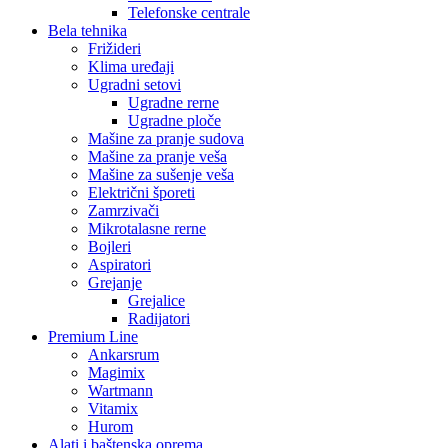
Telefonske centrale
Bela tehnika
Frižideri
Klima uređaji
Ugradni setovi
Ugradne rerne
Ugradne ploče
Mašine za pranje sudova
Mašine za pranje veša
Mašine za sušenje veša
Električni šporeti
Zamrzivači
Mikrotalasne rerne
Bojleri
Aspiratori
Grejanje
Grejalice
Radijatori
Premium Line
Ankarsrum
Magimix
Wartmann
Vitamix
Hurom
Alati i baštenska oprema