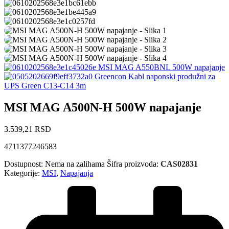
MSI MAG A550BNL 500W napajanje
Greencon Kabl naponski produžni za
UPS Green C13-C14 3m
MSI MAG A500N-H 500W napajanje
3.539,21
RSD
4711377246583
Dostupnost:
Nema na zalihama
Šifra proizvoda:
CAS02831
Kategorije:
MSI
,
Napajanja