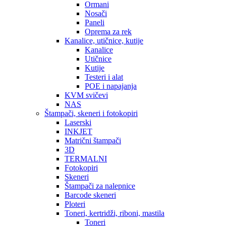
Ormani
Nosači
Paneli
Oprema za rek
Kanalice, utičnice, kutije
Kanalice
Utičnice
Kutije
Testeri i alat
POE i napajanja
KVM svičevi
NAS
Štampači, skeneri i fotokopiri
Laserski
INKJET
Matrični štampači
3D
TERMALNI
Fotokopiri
Skeneri
Štampači za nalepnice
Barcode skeneri
Ploteri
Toneri, kertridži, riboni, mastila
Toneri