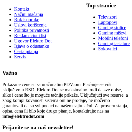
Top stranice
Kontakt
Načini plaćanja
Televizori
Rok isporuke
Laptopovi
Uslovi korišćenja
Gaming stolice
Politika privatnosti
Gaming miševi
Reklamacioni list
Mobilni telefoni
Ugovor Elektro Dot
Gaming tastature
Izjava o odustanku
Sokovnici
Česta pitanja
Servis
Važno
Prikazane cene su sa uračunatim PDV-om. Plaćanje se vrši
isključivo u RSD. Elektro Dot se maksimalno trudi da sve opise,
slike i cene što je moguće tačnije prikaže. Uključujući sve resurse, a
zbog komplikovanosti sistema online prodaje, ne možemo
garantovati da su svi podaci na našem sajtu tačni. Za proveru stanja,
opisa, cena ili bilo koje drugo pitanje, kontaktirajte nas na
info@elektrodot.com
Prijavite se na naš newsletter!