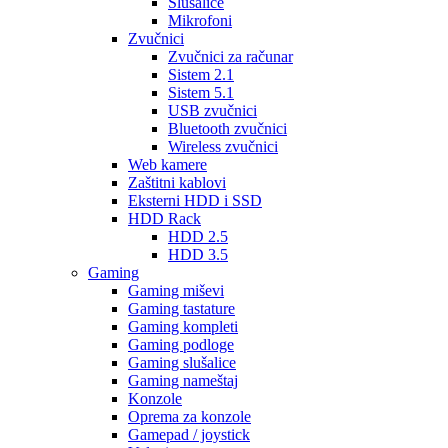
Slušalice
Mikrofoni
Zvučnici
Zvučnici za računar
Sistem 2.1
Sistem 5.1
USB zvučnici
Bluetooth zvučnici
Wireless zvučnici
Web kamere
Zaštitni kablovi
Eksterni HDD i SSD
HDD Rack
HDD 2.5
HDD 3.5
Gaming
Gaming miševi
Gaming tastature
Gaming kompleti
Gaming podloge
Gaming slušalice
Gaming nameštaj
Konzole
Oprema za konzole
Gamepad / joystick