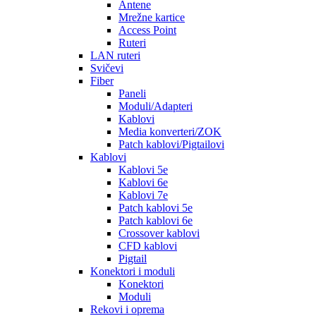
Antene
Mrežne kartice
Access Point
Ruteri
LAN ruteri
Svičevi
Fiber
Paneli
Moduli/Adapteri
Kablovi
Media konverteri/ZOK
Patch kablovi/Pigtailovi
Kablovi
Kablovi 5e
Kablovi 6e
Kablovi 7e
Patch kablovi 5e
Patch kablovi 6e
Crossover kablovi
CFD kablovi
Pigtail
Konektori i moduli
Konektori
Moduli
Rekovi i oprema