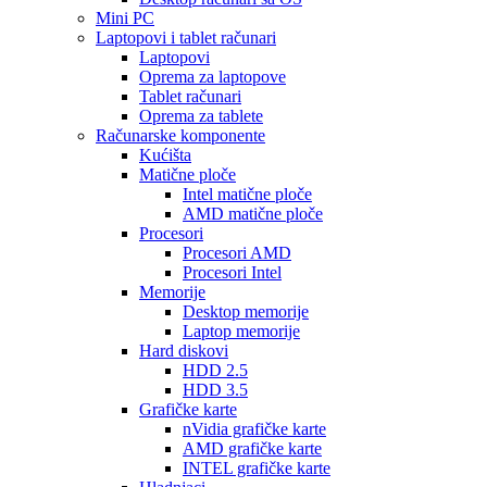
Mini PC
Laptopovi i tablet računari
Laptopovi
Oprema za laptopove
Tablet računari
Oprema za tablete
Računarske komponente
Kućišta
Matične ploče
Intel matične ploče
AMD matične ploče
Procesori
Procesori AMD
Procesori Intel
Memorije
Desktop memorije
Laptop memorije
Hard diskovi
HDD 2.5
HDD 3.5
Grafičke karte
nVidia grafičke karte
AMD grafičke karte
INTEL grafičke karte