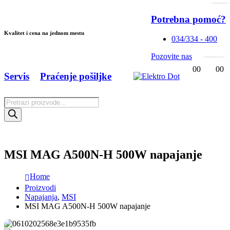
Potrebna pomoć?
Kvalitet i cena na jednom mestu
034/334 - 400
Pozovite nas
0
0
0
0
Servis
Praćenje pošiljke
Products
search
MSI MAG A500N-H 500W napajanje
Home
Proizvodi
Napajanja
,
MSI
MSI MAG A500N-H 500W napajanje