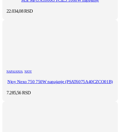
MSI MPG A1000G PCIE5 1000W napajanje
22.034,08
RSD
NAPAJANJA
,
NJOY
Njoy Nexo 750 750W napajanje (PSAT6075A40CZCO01B)
7.285,56
RSD