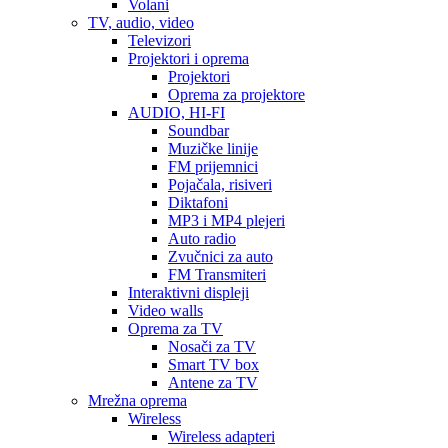
Volani
TV, audio, video
Televizori
Projektori i oprema
Projektori
Oprema za projektore
AUDIO, HI-FI
Soundbar
Muzičke linije
FM prijemnici
Pojačala, risiveri
Diktafoni
MP3 i MP4 plejeri
Auto radio
Zvučnici za auto
FM Transmiteri
Interaktivni displeji
Video walls
Oprema za TV
Nosači za TV
Smart TV box
Antene za TV
Mrežna oprema
Wireless
Wireless adapteri