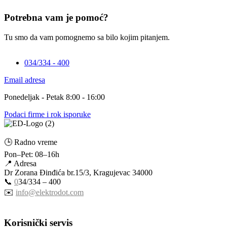
Potrebna vam je pomoć?
Tu smo da vam pomognemo sa bilo kojim pitanjem.
034/334 - 400
Email adresa
Ponedeljak - Petak 8:00 - 16:00
Podaci firme i rok isporuke
🕒 Radno vreme
Pon–Pet: 08–16h
📍 Adresa
Dr Zorana Đinđića br.15/3, Kragujevac 34000
📞
0
34/334 – 400
✉️
info@elektrodot.com
Korisnički servis