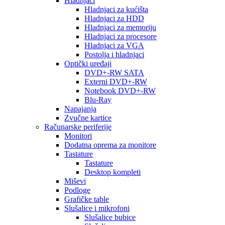
Hladnjaci
Hladnjaci za kućišta
Hladnjaci za HDD
Hladnjaci za memoriju
Hladnjaci za procesore
Hladnjaci za VGA
Postolja i hladnjaci
Optički uređaji
DVD+-RW SATA
Externi DVD+-RW
Notebook DVD+-RW
Blu-Ray
Napajanja
Zvučne kartice
Računarske periferije
Monitori
Dodatna oprema za monitore
Tastature
Tastature
Desktop kompleti
Miševi
Podloge
Grafičke table
Slušalice i mikrofoni
Slušalice bubice