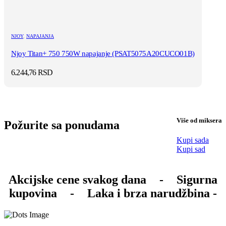
NJOY
,
NAPAJANJA
Njoy Titan+ 750 750W napajanje (PSAT5075A20CUCO01B)
6.244,76
RSD
Više od miksera
Požurite sa ponudama
Kupi sada
Kupi sad
Akcijske cene svakog dana
-
Sigurna
kupovina
-
Laka i brza narudžbina -