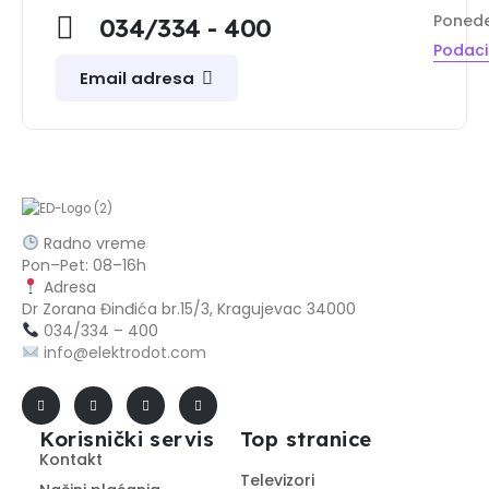
Ponedel
034/334 - 400
Podaci 
Email adresa
Radno vreme
Pon–Pet: 08–16h
Adresa
Dr Zorana Đinđića br.15/3, Kragujevac 34000
0
34/334 – 400
info@elektrodot.com
Korisnički servis
Top stranice
Kontakt
Televizori