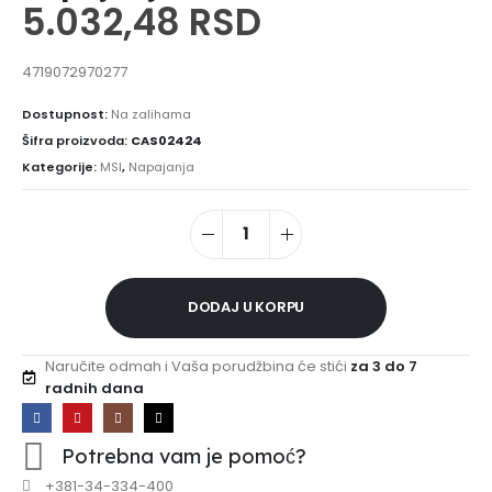
5.032,48
RSD
4719072970277
Dostupnost:
Na zalihama
Šifra proizvoda:
CAS02424
Kategorije:
MSI
,
Napajanja
DODAJ U KORPU
Naručite odmah i Vaša porudžbina će stići
za 3 do 7
radnih dana
Potrebna vam je pomoć?
+381-34-334-400