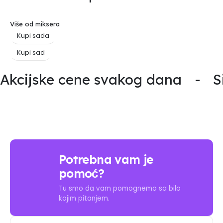
Više od miksera
Kupi sada
Kupi sad
Akcijske cene svakog dana
-
S
Potrebna vam je
pomoć?
Tu smo da vam pomognemo sa bilo
kojim pitanjem.