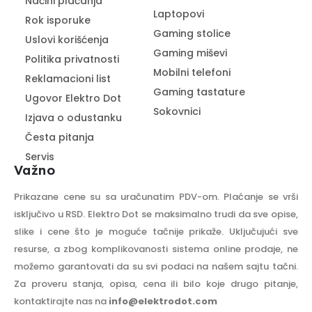
Načini plaćanja
Laptopovi
Rok isporuke
Gaming stolice
Uslovi korišćenja
Gaming miševi
Politika privatnosti
Mobilni telefoni
Reklamacioni list
Gaming tastature
Ugovor Elektro Dot
Sokovnici
Izjava o odustanku
Česta pitanja
Servis
Važno
Prikazane cene su sa uračunatim PDV-om. Plaćanje se vrši
isključivo u RSD. Elektro Dot se maksimalno trudi da sve opise,
slike i cene što je moguće tačnije prikaže. Uključujući sve
resurse, a zbog komplikovanosti sistema online prodaje, ne
možemo garantovati da su svi podaci na našem sajtu tačni.
Za proveru stanja, opisa, cena ili bilo koje drugo pitanje,
kontaktirajte nas na
info@elektrodot.com