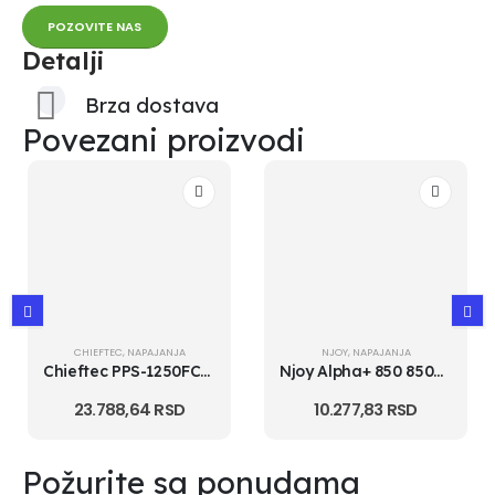
POZOVITE NAS
Detalji
Brza dostava
Povezani proizvodi
CHIEFTEC
,
NAPAJANJA
NJOY
,
NAPAJANJA
Chieftec PPS-1250FC-A3 1250W POLARIS 3.0 80Plus Gold modularno napaja...
Njoy Alpha+ 850 850W napajanje (PSAT6085A2MCVCZ01B)
23.788,64
RSD
10.277,83
RSD
Požurite sa ponudama