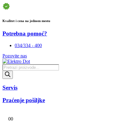
Kvalitet i cena na jednom mestu
Potrebna pomoć?
034/334 - 400
Pozovite nas
Products
search
Servis
Praćenje pošiljke
0
0