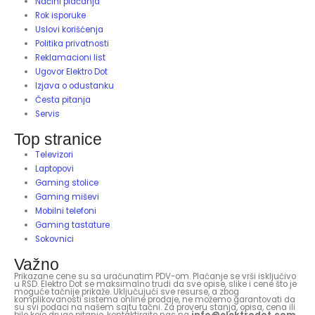
Načini plaćanja
Rok isporuke
Uslovi korišćenja
Politika privatnosti
Reklamacioni list
Ugovor Elektro Dot
Izjava o odustanku
Česta pitanja
Servis
Top stranice
Televizori
Laptopovi
Gaming stolice
Gaming miševi
Mobilni telefoni
Gaming tastature
Sokovnici
Važno
Prikazane cene su sa uračunatim PDV-om. Plaćanje se vrši isključivo
u RSD. Elektro Dot se maksimalno trudi da sve opise, slike i cene što je
moguće tačnije prikaže. Uključujući sve resurse, a zbog
komplikovanosti sistema online prodaje, ne možemo garantovati da
su svi podaci na našem sajtu tačni. Za proveru stanja, opisa, cena ili
bilo koje drugo pitanje, kontaktirajte nas na
info@elektrodot.com