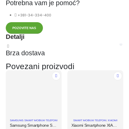
Potrebna vam je pomoć?
+381-34-334-400
POZOVITE NAS
Detalji
Brza dostava
S
Povezani proizvodi
SAMSUNG
,
SMART MOBILNI TELEFONI
SMART MOBILNI TELEFONI
,
XIAOMI
Samsung Smartphone SAMSUNG Galaxy A17 4GB/128GB/crna
Xiaomi Smartphone XIAOMI Redmi 15C 8GB/256GB/Crna