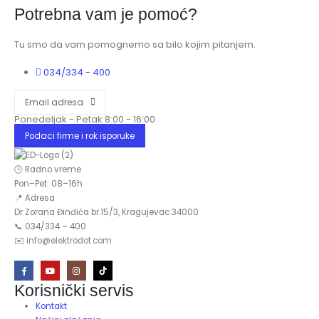
Potrebna vam je pomoć?
Tu smo da vam pomognemo sa bilo kojim pitanjem.
034/334 - 400
Email adresa
Ponedeljak - Petak 8:00 - 16:00
Podaci firme i rok isporuke
🕒 Radno vreme
Pon–Pet: 08–16h
📍 Adresa
Dr Zorana Đinđića br.15/3, Kragujevac 34000
📞
0
34/334 – 400
✉️
info@elektrodot.com
Korisnički servis
Kontakt