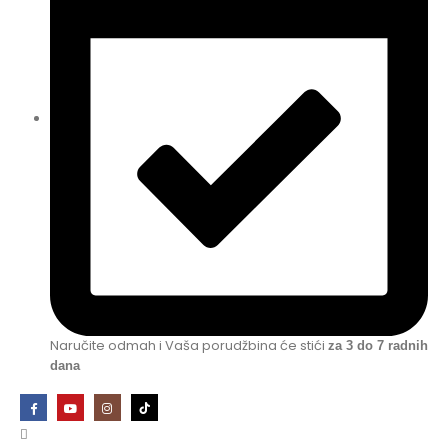
Naručite odmah i Vaša porudžbina će stići
za 3 do 7 radnih
dana