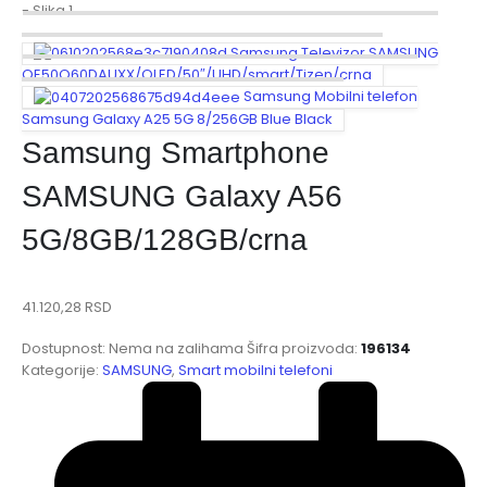
Samsung Televizor SAMSUNG
QE50Q60DAUXX/QLED/50″/UHD/smart/Tizen/crna
Samsung Mobilni telefon
Samsung Galaxy A25 5G 8/256GB Blue Black
Samsung Smartphone
SAMSUNG Galaxy A56
5G/8GB/128GB/crna
41.120,28
RSD
Dostupnost:
Nema na zalihama
Šifra proizvoda:
196134
Kategorije:
SAMSUNG
,
Smart mobilni telefoni