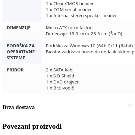
1 x Clear CMOS header
1 x COM serial header
1 x Internal stereo speaker header
DIMENZIJE
Micro ATX form factor
Dimenzije: 19.0 cm x 23.5 cm (Š x D)
PODRŠKA ZA
Podrška za Windows 10 (64bit)/11 (64bit)
OPERATIVNE
Biostar zadržava pravo da doda ili ukloni po
SISTEME
PRIBOR
2 x SATA kabl
1 x I/O Shield
1 x DVD drajver
1 x Brzi vodič
Brza dostava
Povezani proizvodi