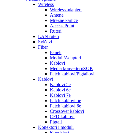
Wireless
Wireless adapteri
Antene
Mrežne kartice
Access Point
Ruteri
LAN ruteri
Svičevi
Fiber
Paneli
Moduli/Adapteri
Kablovi
Media konverteri/ZOK
Patch kablovi/Pigtailovi
Kablovi
Kablovi 5e
Kablovi 6e
Kablovi 7e
Patch kablovi 5e
Patch kablovi 6e
Crossover kablovi
CFD kablovi
Pigtail
Konektori i moduli
Konektori