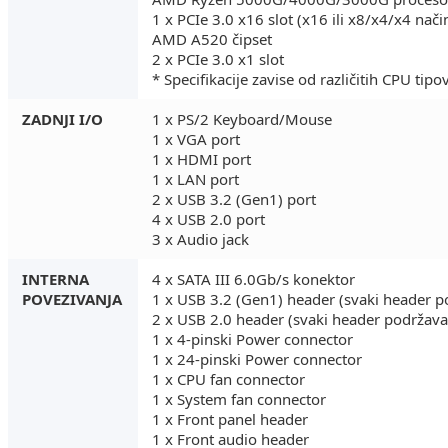
1 x PCIe 3.0 x16 slot (x16 ili x8/x4/x4 nači
AMD A520 čipset
2 x PCIe 3.0 x1 slot
* Specifikacije zavise od različitih CPU tipo
ZADNJI I/O
1 x PS/2 Keyboard/Mouse
1 x VGA port
1 x HDMI port
1 x LAN port
2 x USB 3.2 (Gen1) port
4 x USB 2.0 port
3 x Audio jack
INTERNA
4 x SATA III 6.0Gb/s konektor
POVEZIVANJA
1 x USB 3.2 (Gen1) header (svaki header p
2 x USB 2.0 header (svaki header podržava
1 x 4-pinski Power connector
1 x 24-pinski Power connector
1 x CPU fan connector
1 x System fan connector
1 x Front panel header
1 x Front audio header