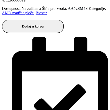
4712960688124
Dostupnost:
Na zalihama
Šifra proizvoda:
AA52SM4S
Kategorije:
AMD matične ploče
,
Biostar
Dodaj u korpu