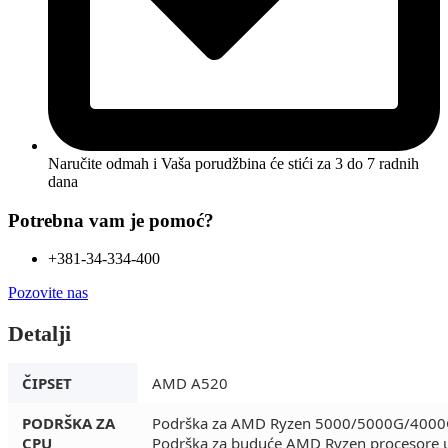
Naručite odmah i Vaša porudžbina će stići
za 3 do 7 radnih
dana
Potrebna vam je pomoć?
+381-34-334-400
Pozovite nas
Detalji
ČIPSET
AMD A520
PODRŠKA ZA
Podrška za AMD Ryzen 5000/5000G/4000G
CPU
Podrška za buduće AMD Ryzen procesore u