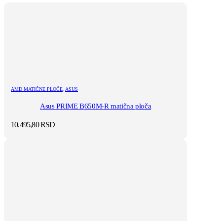
AMD MATIČNE PLOČE
,
ASUS
Asus PRIME B650M-R matična ploča
10.495,80
RSD