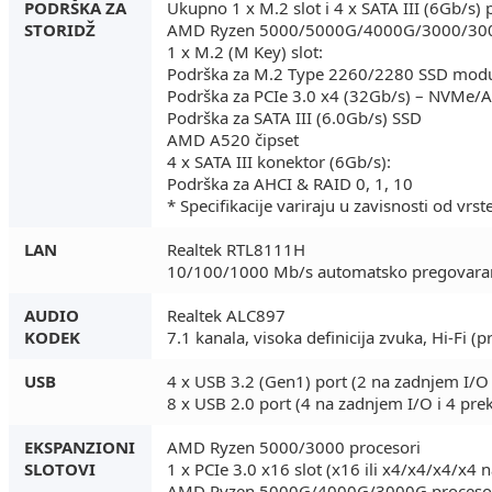
PODRŠKA ZA
Ukupno 1 x M.2 slot i 4 x SATA III (6Gb/s) 
STORIDŽ
AMD Ryzen 5000/5000G/4000G/3000/300
1 x M.2 (M Key) slot:
Podrška za M.2 Type 2260/2280 SSD mod
Podrška za PCIe 3.0 x4 (32Gb/s) – NVMe/
Podrška za SATA III (6.0Gb/s) SSD
AMD A520 čipset
4 x SATA III konektor (6Gb/s):
Podrška za AHCI & RAID 0, 1, 10
* Specifikacije variraju u zavisnosti od vrs
LAN
Realtek RTL8111H
10/100/1000 Mb/s automatsko pregovaranj
AUDIO
Realtek ALC897
KODEK
7.1 kanala, visoka definicija zvuka, Hi-Fi (p
USB
4 x USB 3.2 (Gen1) port (2 na zadnjem I/O 
8 x USB 2.0 port (4 na zadnjem I/O i 4 pre
EKSPANZIONI
AMD Ryzen 5000/3000 procesori
SLOTOVI
1 x PCIe 3.0 x16 slot (x16 ili x4/x4/x4/x4 n
AMD Ryzen 5000G/4000G/3000G proceso