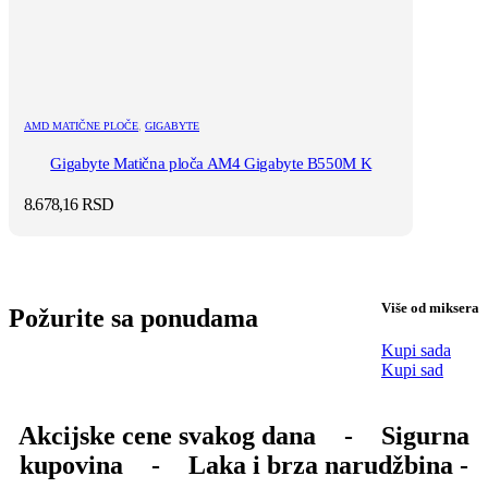
AMD MATIČNE PLOČE
,
GIGABYTE
Gigabyte Matična ploča AM4 Gigabyte B550M K
8.678,16
RSD
Više od miksera
Požurite sa ponudama
Kupi sada
Kupi sad
Akcijske cene svakog dana
-
Sigurna
kupovina
-
Laka i brza narudžbina -