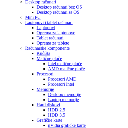
Desktop računari
Desktop računari bez OS
Desktop računari sa OS
Mini PC
Laptopovi i tablet računari
Laptopovi
Oprema za laptopove
Tablet računari
Oprema za tablete
Računarske komponente
Kućišta
Matične ploče
Intel matične ploče
AMD matične ploče
Procesori
Procesori AMD
Procesori Intel
Memorije
Desktop memorije
Laptop memorije
Hard diskovi
HDD 2.5
HDD 3.5
Grafičke karte
nVidia grafičke karte