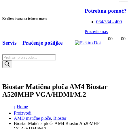
Potrebna pomoć?
Kvalitet i cena na jednom mestu
034/334 - 400
Pozovite nas
0
0
0
0
Servis
Praćenje pošiljke
Products
search
Biostar Matična ploča AM4 Biostar
A520MHP VGA/HDMI/M.2
Home
Proizvodi
AMD matične ploče
,
Biostar
Biostar Matična ploča AM4 Biostar A520MHP
VGA/HDMI/M.2