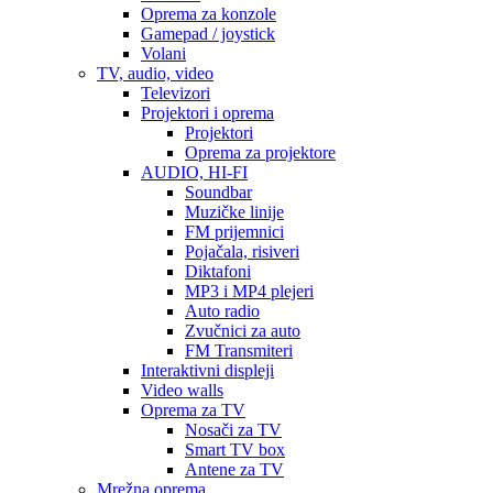
Oprema za konzole
Gamepad / joystick
Volani
TV, audio, video
Televizori
Projektori i oprema
Projektori
Oprema za projektore
AUDIO, HI-FI
Soundbar
Muzičke linije
FM prijemnici
Pojačala, risiveri
Diktafoni
MP3 i MP4 plejeri
Auto radio
Zvučnici za auto
FM Transmiteri
Interaktivni displeji
Video walls
Oprema za TV
Nosači za TV
Smart TV box
Antene za TV
Mrežna oprema