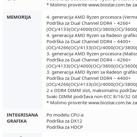
* Molimo proverite
www.biostar.com.tw
za
MEMORIJA
4. generacija AMD Ryzen procesora (Verme
Podrška za Dual Channel DDR4 – 4266+
(OC)/4133(OC)/4000(OC)/3800(OC)/3600
4. generacija AMD Ryzen sa Radeon grafi
Podrška za Dual Channel DDR4 – 4400+
(OC)/4266(OC)/4133(OC)/4000(OC)/3800
3. generacija AMD Ryzen procesora (Matis
Podrška za Dual Channel DDR4 – 4266+
(OC)/4133(OC)/4000(OC)/3800(OC)/3600
3. generacija AMD Ryzen sa Radeon grafik
Podrška za Dual Channel DDR4 – 4400+
(OC)/4266(OC)/4133(OC)/4000(OC)/3800
2 x DDR4 DIMM slot, maksimalno podržav
Svaki DIMM podržava non-ECC 8/16/32 
* Molimo proverite
www.biostar.com.tw
za
INTEGRISANA
Po modelu CPU-a
GRAFIKA
Podrška za DX12
Podrška za HDCP