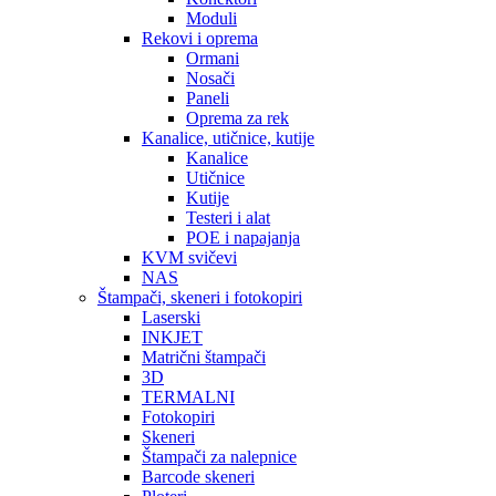
Moduli
Rekovi i oprema
Ormani
Nosači
Paneli
Oprema za rek
Kanalice, utičnice, kutije
Kanalice
Utičnice
Kutije
Testeri i alat
POE i napajanja
KVM svičevi
NAS
Štampači, skeneri i fotokopiri
Laserski
INKJET
Matrični štampači
3D
TERMALNI
Fotokopiri
Skeneri
Štampači za nalepnice
Barcode skeneri