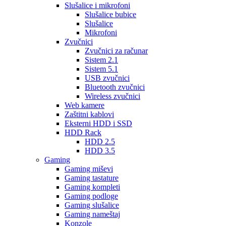
Slušalice i mikrofoni
Slušalice bubice
Slušalice
Mikrofoni
Zvučnici
Zvučnici za računar
Sistem 2.1
Sistem 5.1
USB zvučnici
Bluetooth zvučnici
Wireless zvučnici
Web kamere
Zaštitni kablovi
Eksterni HDD i SSD
HDD Rack
HDD 2.5
HDD 3.5
Gaming
Gaming miševi
Gaming tastature
Gaming kompleti
Gaming podloge
Gaming slušalice
Gaming nameštaj
Konzole