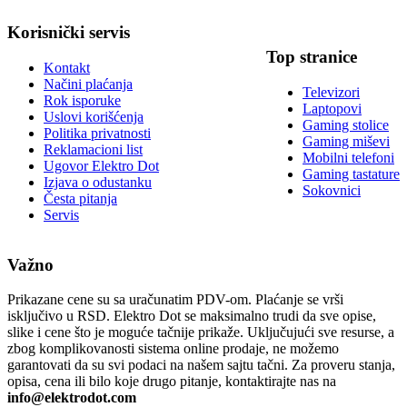
Korisnički servis
Top stranice
Kontakt
Načini plaćanja
Televizori
Rok isporuke
Laptopovi
Uslovi korišćenja
Gaming stolice
Politika privatnosti
Gaming miševi
Reklamacioni list
Mobilni telefoni
Ugovor Elektro Dot
Gaming tastature
Izjava o odustanku
Sokovnici
Česta pitanja
Servis
Važno
Prikazane cene su sa uračunatim PDV-om. Plaćanje se vrši
isključivo u RSD. Elektro Dot se maksimalno trudi da sve opise,
slike i cene što je moguće tačnije prikaže. Uključujući sve resurse, a
zbog komplikovanosti sistema online prodaje, ne možemo
garantovati da su svi podaci na našem sajtu tačni. Za proveru stanja,
opisa, cena ili bilo koje drugo pitanje, kontaktirajte nas na
info@elektrodot.com