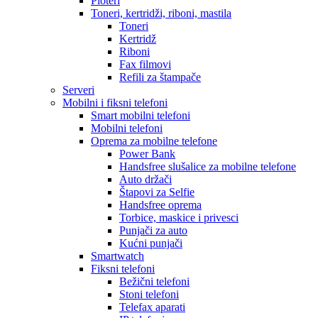
Ploteri
Toneri, kertridži, riboni, mastila
Toneri
Kertridž
Riboni
Fax filmovi
Refili za štampače
Serveri
Mobilni i fiksni telefoni
Smart mobilni telefoni
Mobilni telefoni
Oprema za mobilne telefone
Power Bank
Handsfree slušalice za mobilne telefone
Auto držači
Štapovi za Selfie
Handsfree oprema
Torbice, maskice i privesci
Punjači za auto
Kućni punjači
Smartwatch
Fiksni telefoni
Bežični telefoni
Stoni telefoni
Telefax aparati