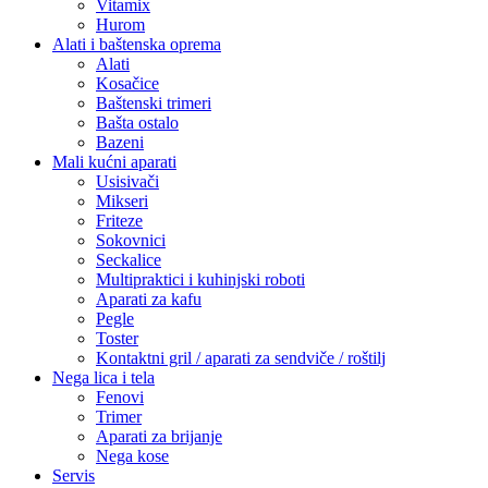
Vitamix
Hurom
Alati i baštenska oprema
Alati
Kosačice
Baštenski trimeri
Bašta ostalo
Bazeni
Mali kućni aparati
Usisivači
Mikseri
Friteze
Sokovnici
Seckalice
Multipraktici i kuhinjski roboti
Aparati za kafu
Pegle
Toster
Kontaktni gril / aparati za sendviče / roštilj
Nega lica i tela
Fenovi
Trimer
Aparati za brijanje
Nega kose
Servis