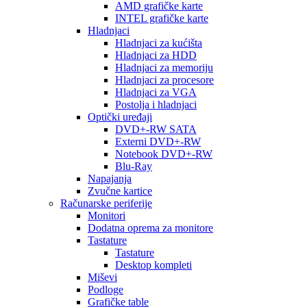
AMD grafičke karte
INTEL grafičke karte
Hladnjaci
Hladnjaci za kućišta
Hladnjaci za HDD
Hladnjaci za memoriju
Hladnjaci za procesore
Hladnjaci za VGA
Postolja i hladnjaci
Optički uređaji
DVD+-RW SATA
Externi DVD+-RW
Notebook DVD+-RW
Blu-Ray
Napajanja
Zvučne kartice
Računarske periferije
Monitori
Dodatna oprema za monitore
Tastature
Tastature
Desktop kompleti
Miševi
Podloge
Grafičke table