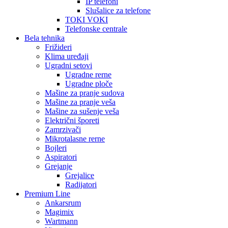
IP telefoni
Slušalice za telefone
TOKI VOKI
Telefonske centrale
Bela tehnika
Frižideri
Klima uređaji
Ugradni setovi
Ugradne rerne
Ugradne ploče
Mašine za pranje sudova
Mašine za pranje veša
Mašine za sušenje veša
Električni šporeti
Zamrzivači
Mikrotalasne rerne
Bojleri
Aspiratori
Grejanje
Grejalice
Radijatori
Premium Line
Ankarsrum
Magimix
Wartmann