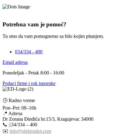
Potrebna vam je pomoć?
Tu smo da vam pomognemo sa bilo kojim pitanjem.
034/334 - 400
Email adresa
Ponedeljak - Petak 8:00 - 16:00
Podaci firme i rok isporuke
🕒 Radno vreme
Pon–Pet: 08–16h
📍 Adresa
Dr Zorana Đinđića br.15/3, Kragujevac 34000
📞
0
34/334 – 400
✉️
info@elektrodot.com