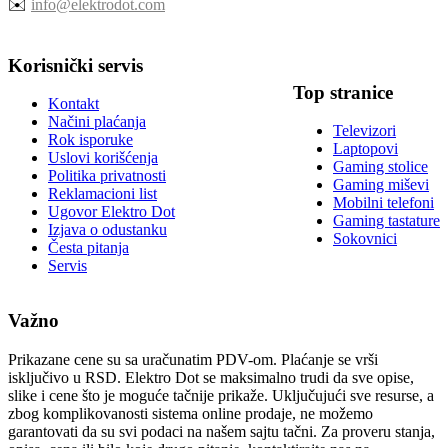
✉️
info@elektrodot.com
Korisnički servis
Top stranice
Kontakt
Načini plaćanja
Televizori
Rok isporuke
Laptopovi
Uslovi korišćenja
Gaming stolice
Politika privatnosti
Gaming miševi
Reklamacioni list
Mobilni telefoni
Ugovor Elektro Dot
Gaming tastature
Izjava o odustanku
Sokovnici
Česta pitanja
Servis
Važno
Prikazane cene su sa uračunatim PDV-om. Plaćanje se vrši
isključivo u RSD. Elektro Dot se maksimalno trudi da sve opise,
slike i cene što je moguće tačnije prikaže. Uključujući sve resurse, a
zbog komplikovanosti sistema online prodaje, ne možemo
garantovati da su svi podaci na našem sajtu tačni. Za proveru stanja,