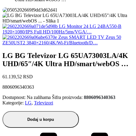
LG Monitor 24 LG 24BA550-B
1920×1080/IPS Full HD/100Hz/5ms/VGA/…
Zeus SMART LED TV Zeus 50
ZE50UST2 3840×2160/4K/Wi-Fi/Bluetooth/D…
LG BG Televizor LG 65UA73003LA/4K
UHD/65″/4K Ultra HD/smart/webOS …
61.139,52
RSD
8806096340363
Dostupnost:
Na zalihama
Šifra proizvoda:
8806096340363
Kategorije:
LG
,
Televizori
Dodaj u korpu