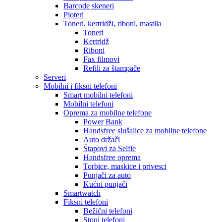
Barcode skeneri
Ploteri
Toneri, kertridži, riboni, mastila
Toneri
Kertridž
Riboni
Fax filmovi
Refili za štampače
Serveri
Mobilni i fiksni telefoni
Smart mobilni telefoni
Mobilni telefoni
Oprema za mobilne telefone
Power Bank
Handsfree slušalice za mobilne telefone
Auto držači
Štapovi za Selfie
Handsfree oprema
Torbice, maskice i privesci
Punjači za auto
Kućni punjači
Smartwatch
Fiksni telefoni
Bežični telefoni
Stoni telefoni