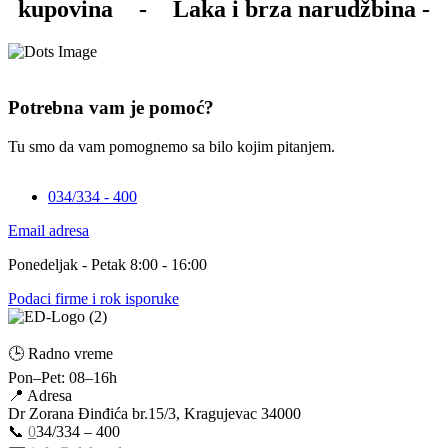
kupovina
-
Laka i brza narudžbina -
Potrebna vam je pomoć?
Tu smo da vam pomognemo sa bilo kojim pitanjem.
034/334 - 400
Email adresa
Ponedeljak - Petak 8:00 - 16:00
Podaci firme i rok isporuke
🕒 Radno vreme
Pon–Pet: 08–16h
📍 Adresa
Dr Zorana Đinđića br.15/3, Kragujevac 34000
📞
0
34/334 – 400