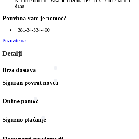
Naručite odmah i Vaša porudžbina će stići
za 3 do 7 radnih
dana
Potrebna vam je pomoć?
+381-34-334-400
Pozovite nas
Detalji
Brza dostava
Siguran povrat novca
Online pomoć
Sigurno plaćanje