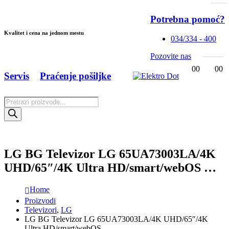
Potrebna pomoć?
Kvalitet i cena na jednom mestu
034/334 - 400
Pozovite nas
0
0
0
0
Servis
Praćenje pošiljke
Products
search
LG BG Televizor LG 65UA73003LA/4K
UHD/65″/4K Ultra HD/smart/webOS …
Home
Proizvodi
Televizori
,
LG
LG BG Televizor LG 65UA73003LA/4K UHD/65″/4K
Ultra HD/smart/webOS …