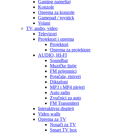
Gaming nameštaj
Konzole
Oprema za konzole
Gamepad / joystick
Volani
TV, audio, video
Televizori
Projektori i oprema
Projektori
Oprema za projektore
AUDIO, HI-FI
Soundbar
Muzičke linije
FM prijemnici
Pojačala, risiveri
Diktafoni
MP3 i MP4 plejeri
Auto radio
Zvučnici za auto
FM Transmiteri
Interaktivni displeji
Video walls
Oprema za TV
Nosači za TV
Smart TV box