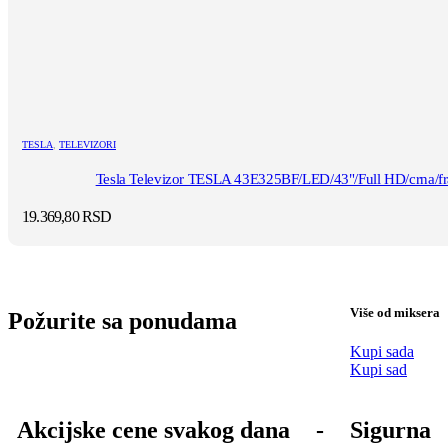
TESLA
,
TELEVIZORI
Tesla Televizor TESLA 43E325BF/LED/43"/Full HD/crna/f
19.369,80
RSD
Više od miksera
Požurite sa ponudama
Kupi sada
Kupi sad
Akcijske cene svakog dana
-
Sigurna