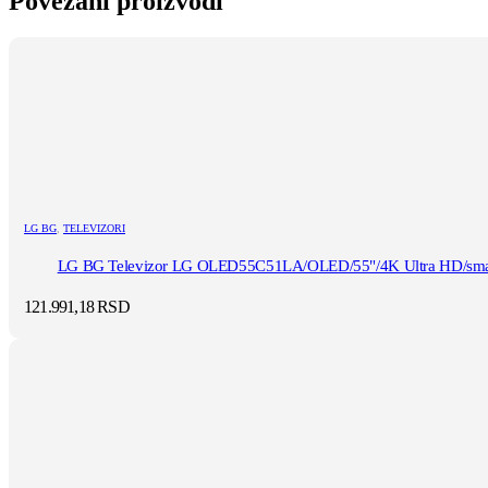
Povezani proizvodi
LG BG
,
TELEVIZORI
LG BG Televizor LG OLED55C51LA/OLED/55"/4K Ultra HD/smar
121.991,18
RSD