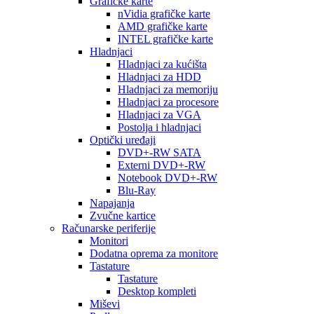
Grafičke karte
nVidia grafičke karte
AMD grafičke karte
INTEL grafičke karte
Hladnjaci
Hladnjaci za kućišta
Hladnjaci za HDD
Hladnjaci za memoriju
Hladnjaci za procesore
Hladnjaci za VGA
Postolja i hladnjaci
Optički uređaji
DVD+-RW SATA
Externi DVD+-RW
Notebook DVD+-RW
Blu-Ray
Napajanja
Zvučne kartice
Računarske periferije
Monitori
Dodatna oprema za monitore
Tastature
Tastature
Desktop kompleti
Miševi