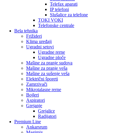
Telefax aparati
IP telefoni
Slušalice za telefone
TOKI VOKI
Telefonske centrale
Bela tehnika
Frižideri
Klima uređaji
Ugradni setovi
Ugradne rerne
Ugradne ploče
Mašine za pranje sudova
Mašine za pranje veša
Mašine za sušenje veša
Električni šporeti
Zamrzivači
Mikrotalasne rerne
Bojleri
Aspiratori
Grejanje
Grejalice
Radijatori
Premium Line
Ankarsrum
Magimix