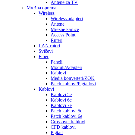
Antene za TV
Mrežna oprema
Wireless
Wireless adapteri
Antene
Mrežne kartice
Access Point
Ruteri
LAN ruteri
Svičevi
Fiber
Paneli
Moduli/Adapteri
Kablovi
Media konverteri/ZOK
Patch kablovi/Pigtailovi
Kablovi
Kablovi 5e
Kablovi 6e
Kablovi 7e
Patch kablovi 5e
Patch kablovi 6e
Crossover kablovi
CFD kablovi
Pigtail