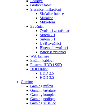
Podloge
Grafičke table
Slušalice i mikrofoni
Slušalice bubice
Slušalice
Mikrofoni
Zvučnici
Zvučnici za računar
Sistem 2.1
Sistem 5.1
USB zvučnici
Bluetooth zvučnici
Wireless zvučnici
Web kamere
Zaštitni kablovi
Eksterni HDD i SSD
HDD Rack
HDD 2.5
HDD 3.5
Gaming
Gaming miševi
Gaming tastature
Gaming kompleti
Gaming podloge
Gaming slušalice