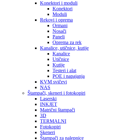
Konektori i moduli
Konektori
Moduli
Rekovi i oprema
Ormani
Nosači
Paneli
Oprema za rek
Kanalice, utičnice, kutije
Kanalice
Utičnice
Kutije
Testeri i alat
POE i napajanja
KVM svičevi
NAS
Štampači, skeneri i fotokopiri
Laserski
INKJET
Matrični štampači
3D
TERMALNI
Fotokopiri
Skeneri
Štampači za nalepnice