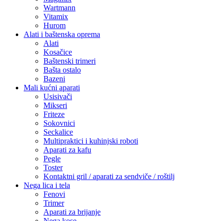
Wartmann
Vitamix
Hurom
Alati i baštenska oprema
Alati
Kosačice
Baštenski trimeri
Bašta ostalo
Bazeni
Mali kućni aparati
Usisivači
Mikseri
Friteze
Sokovnici
Seckalice
Multipraktici i kuhinjski roboti
Aparati za kafu
Pegle
Toster
Kontaktni gril / aparati za sendviče / roštilj
Nega lica i tela
Fenovi
Trimer
Aparati za brijanje
Nega kose