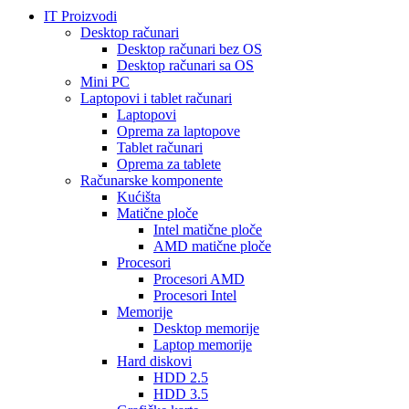
IT Proizvodi
Desktop računari
Desktop računari bez OS
Desktop računari sa OS
Mini PC
Laptopovi i tablet računari
Laptopovi
Oprema za laptopove
Tablet računari
Oprema za tablete
Računarske komponente
Kućišta
Matične ploče
Intel matične ploče
AMD matične ploče
Procesori
Procesori AMD
Procesori Intel
Memorije
Desktop memorije
Laptop memorije
Hard diskovi
HDD 2.5
HDD 3.5