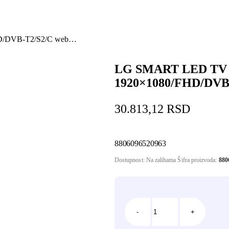
D/DVB-T2/S2/C web…
LG SMART LED TV 
1920×1080/FHD/DVB
30.813,12
RSD
8806096520963
Dostupnost:
Na zalihama
Šifra proizvoda:
880
-
+