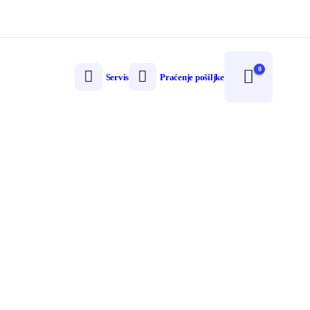
0
Servis
Praćenje pošiljke