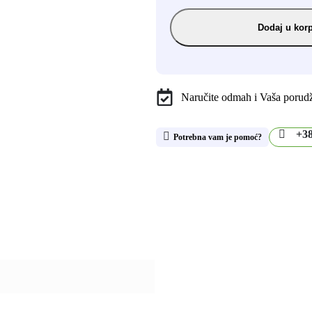
Dodaj u kor
Naručite odmah i Vaša porudžb
+38
Potrebna vam je pomoć?