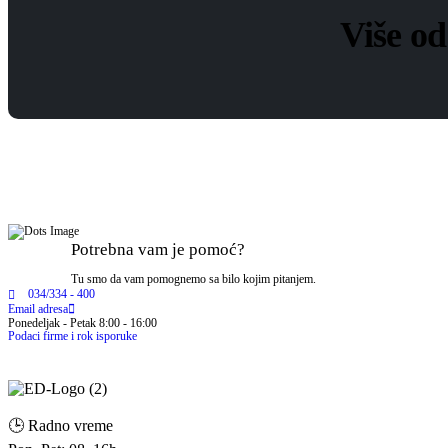
Više o
Potrebna vam je pomoć?
Tu smo da vam pomognemo sa bilo kojim pitanjem.
034/334 - 400
Email adresa
Ponedeljak - Petak 8:00 - 16:00
Podaci firme i rok isporuke
🕒 Radno vreme