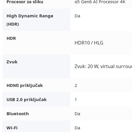
Procesor za sliku
α5 Gen6 AI Processor 4K
High Dynamic Range
Da
(HDR)
HDR
HDR10 / HLG
Zvuk
Zvuk: 20 W, virtual surro
HDMI priključak
2
USB 2.0 priključak
1
Bluetooth
Da
Wi-Fi
Da