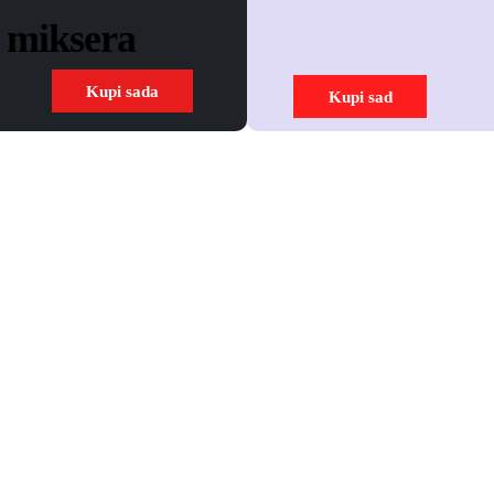
d miksera
Kupi sada
Kupi sad