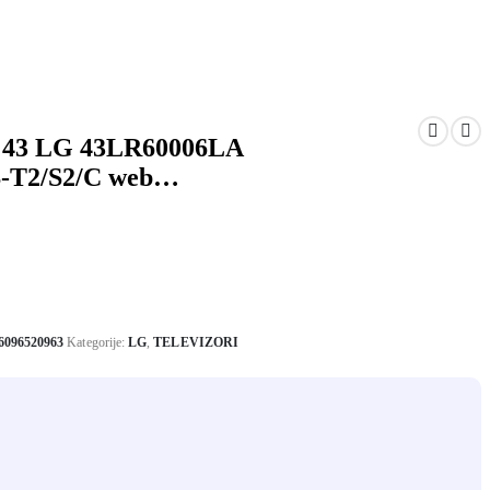
43 LG 43LR60006LA
-T2/S2/C web…
6096520963
Kategorije:
LG
,
TELEVIZORI