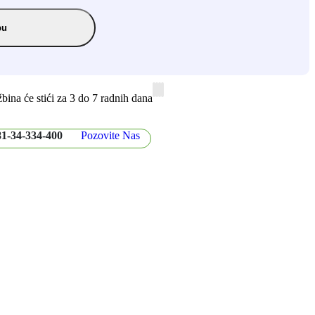
pu
ina će stići
za 3 do 7 radnih dana
1-34-334-400
Pozovite Nas