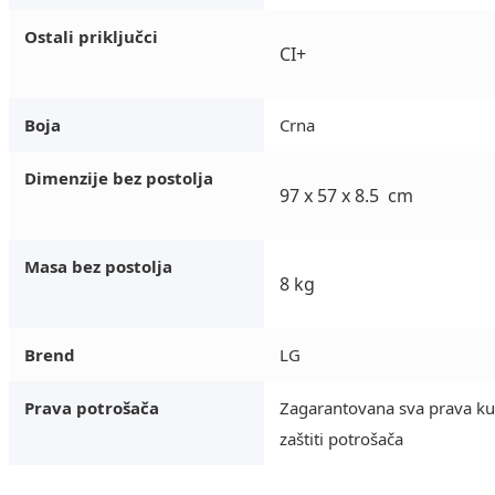
Ostali priključci
CI+
Boja
Crna
Dimenzije bez postolja
97 x 57 x 8.5 cm
Masa bez postolja
8 kg
Brend
LG
Prava potrošača
Zagarantovana sva prava k
zaštiti potrošača